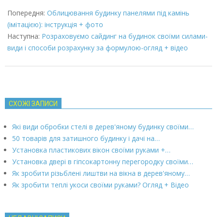
2022-
03-
Попередня:
Облицювання будинку панелями під камінь
07
(імітацією): інструкція + фото
Наступна:
Розраховуємо сайдинг на будинок своїми силами-
види і способи розрахунку за формулою-огляд + відео
СХОЖІ ЗАПИСИ
Які види обробки стелі в дерев'яному будинку своїми…
50 товарів для затишного будинку і дачі на…
Установка пластикових вікон своїми руками +…
Установка двері в гіпсокартонну перегородку своїми…
Як зробити різьблені лиштви на вікна в дерев'яному…
Як зробити теплі укоси своїми руками? Огляд + Відео