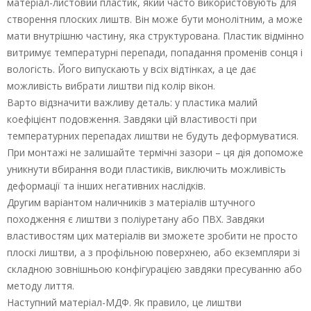
матеріал-листовий пластик, який часто використовують для
створення плоских лиштв. Він може бути монолітним, а може
мати внутрішню частину, яка структурована. Пластик відмінно
витримує температурні перепади, попадання променів сонця і
вологість. Його випускають у всіх відтінках, а це дає
можливість вибрати лиштви під колір вікон.
Варто відзначити важливу деталь: у пластика малий
коефіцієнт подовження. Завдяки цій властивості при
температурних перепадах лиштви не будуть деформуватися.
При монтажі не залишайте термічні зазори – ця дія допоможе
уникнути вбирання води пластиків, виключить можливість
деформації та інших негативних наслідків.
Другим варіантом наличників з матеріалів штучного
походження є лиштви з поліуретану або ПВХ. Завдяки
властивостям цих матеріалів ви зможете зробити не просто
плоскі лиштви, а з профільною поверхнею, або екземпляри зі
складною зовнішньою конфігурацією завдяки пресуванню або
методу лиття.
Наступний матеріал-МДФ. Як правило, це лиштви