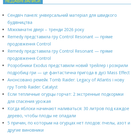
НЕДАВНІ ЗАПИСИ
Сендвіч панелі: універсальний матеріал для швидкого
будівництва
Міжкімнатні двері – тренди 2026 року
Remedy представила гру Control Resonant — пряме
продовження Control
Remedy представила гру Control Resonant — пряме
продовження Control
Розробники Exodus представили новий трейлер і розкрили
подробиці гри — це фантастична пригода в дусі Mass Effect
Анонсовано ремейк Tomb Raider: Legacy of Atlantis і нову
гру Tomb Raider: Catalyst
Если тепличные огурцы горчат: 2 экстренные подкормки
для спасения урожая
Когда яблоки начинают наливаться: 30 литров под каждое
дерево, чтобы плоды не опадали
5 причин, по которым на огурцах нет плодов: пчелы, азот и
другие виновники