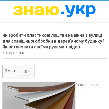
Skip
to
content
ЗНАЮ
Secondary
Navigation
Як зробити пластикові лиштви на вікна з вулиці
Menu
для зовнішньої обробки в дерев’яному будинку?
Як встановити своїми руками + відео
🡲
ОЗДОБЛЕННЯ
Зміст
Як встановити