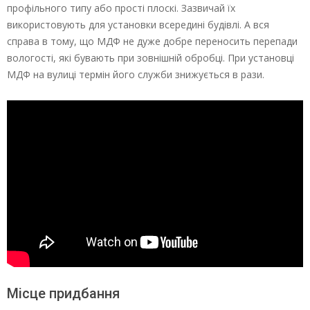
профільного типу або прості плоскі. Зазвичай їх
використовують для установки всередині будівлі. А вся
справа в тому, що МДФ не дуже добре переносить перепади
вологості, які бувають при зовнішній обробці. При установці
МДФ на вулиці термін його служби знижується в рази.
Місце придбання