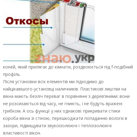
коней, який прилягає до кімнати, роздвоюється під f-подібний
профіль.
Після установки всіх елементів ми підходимо до
найцікавішого-установці наличників. Пластикові лиштви на
вікна мають безліч переваг в порівнянні з дерев’яними: вони
не розсихаються від часу, не гниють, і не будуть вражені
грибком. А ось функції у них однакові: прикривати стики
короба вікна зі стіною, перешкоджати попаданню вологи в
зазори, підвищувати звукоізолюючі і теплоізолюючі
властивості вікон.