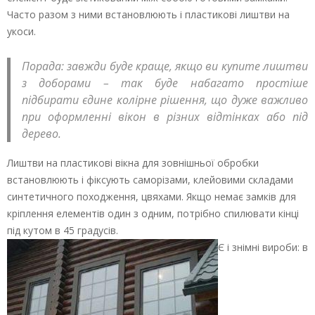
Часто разом з ними встановлюють і пластикові лиштви на
укоси.
Порада: завжди буде краще, якщо ви купите лиштви
з доборами – так буде набагато простіше
підбирати єдине колірне рішення, що дуже важливо
при оформленні вікон в різних відтінках або під
дерево.
Лиштви на пластикові вікна для зовнішньої обробки
встановлюють і фіксують саморізами, клейовими складами
синтетичного походження, цвяхами. Якщо немає замків для
кріплення елементів один з одним, потрібно спилювати кінці
під кутом в 45 градусів.
Є і знімні вироби: в