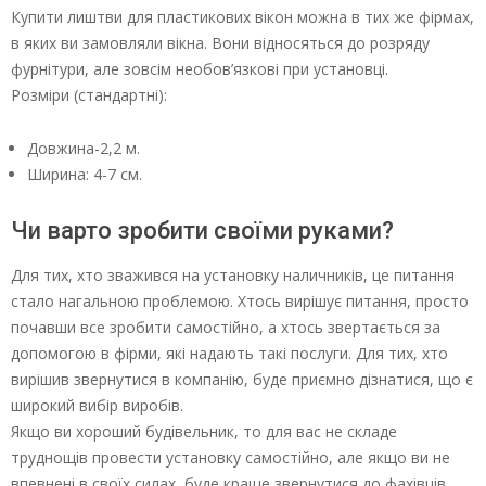
Купити лиштви для пластикових вікон можна в тих же фірмах,
в яких ви замовляли вікна. Вони відносяться до розряду
фурнітури, але зовсім необов’язкові при установці.
Розміри (стандартні):
Довжина-2,2 м.
Ширина: 4-7 см.
Чи варто зробити своїми руками?
Для тих, хто зважився на установку наличників, це питання
стало нагальною проблемою. Хтось вирішує питання, просто
почавши все зробити самостійно, а хтось звертається за
допомогою в фірми, які надають такі послуги. Для тих, хто
вирішив звернутися в компанію, буде приємно дізнатися, що є
широкий вибір виробів.
Якщо ви хороший будівельник, то для вас не складе
труднощів провести установку самостійно, але якщо ви не
впевнені в своїх силах, буде краще звернутися до фахівців.