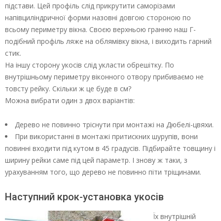
підстави. Цей профіль слід прикрутити саморізами
напівциліндричної форми назовні довгою стороною по
всьому периметру вікна. Своєю верхньою гранню наш Г-
подібний профіль ляже на облямівку вікна, і виходить гарний
стик.
На іншу сторону укосів слід укласти обрешітку. По
внутрішньому периметру віконного отвору прибиваємо не
товсту рейку. Скільки ж це буде в см?
Можна вибрати один з двох варіантів:
Дерево не повинно тріснути при монтажі на Дюбелі-цвяхи.
При використанні в монтажі притискних шурупів, вони
повинні входити під кутом в 45 градусів. Підбирайте товщину і
ширину рейки саме під цей параметр. І знову ж таки, з
урахуванням того, що дерево не повинно піти тріщинами.
Наступний крок-установка укосів
Їх внутрішній