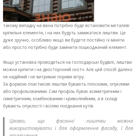
такому випадку на вікна потрібно буде встановити металеві
кріпильні елементи, і на них будуть замикатися лиштви. Це
дуже зручно, особливо якщо ви будете постійно їх міняти
або просто потрібно буде замінити пошкоджений елемент.
Якщо установка проводиться на господарські будівлі, лиштви
можна кріпити і на двосторонній скотч. Але цей спосіб далеко
не надійний і не витримає пориви вітру.
За формою пластикові лиштви бувають плоскими, опуклими
або профільованими. Сам профіль буває асиметричним і
симетричним, комбінованим і криволінійним, а в складі
бувають опуклості і всілякі поєднання кутів.
Цікаво, що фасонні лиштви можна
використовувати і для оформлення фасаду, і для
приміщення.