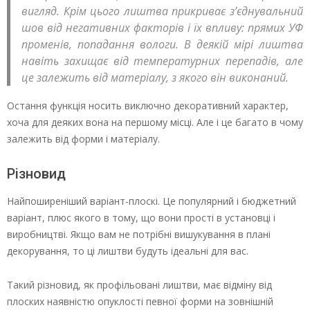
вигляд. Крім цього лиштва прикриває з’єднувальний
шов від негативних факторів і їх впливу: прямих УФ
променів, попадання вологи. В деякій мірі лиштва
навіть захищає від температурних перепадів, але
це залежить від матеріалу, з якого він виконаний.
Остання функція носить виключно декоративний характер,
хоча для деяких вона на першому місці. Але і це багато в чому
залежить від форми і матеріалу.
Різновид
Найпоширеніший варіант-плоскі. Це популярний і бюджетний
варіант, плюс якого в тому, що вони прості в установці і
виробництві. Якщо вам не потрібні вишукування в плані
декорування, то ці лиштви будуть ідеальні для вас.
Такий різновид, як профільовані лиштви, має відміну від
плоских наявністю опуклості певної форми на зовнішній