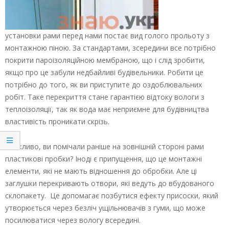
установки рами перед нами постає вид голого прольоту з
монтажною піною. За стандартами, зсередини все потрібно
покрити пароізоляційною мембраною, що і слід зробити,
якщо про це забули недбайливі будівельники. Робити це
потрібно до того, як ви приступите до оздоблювальних
робіт. Таке перекриття стане гарантією відтоку вологи з
теплоізоляції, так як вода має неприємне для будівництва
властивість проникати скрізь.
Можливо, ви помічали раніше на зовнішній стороні рами
пластикові пробки? Іноді є припущення, що це монтажні
елементи, які не мають відношення до обробки. Але ці
заглушки перекривають отвори, які ведуть до вбудованого
склопакету. Це допомагає позбутися ефекту присоски, який
утворюється через безліч ущільнювачів з гуми, що може
посилюватися через вологу всередині.