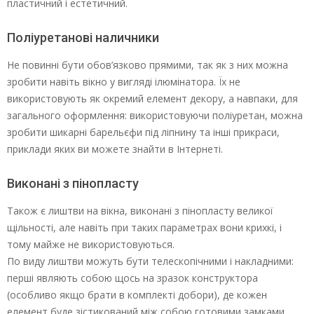
пластичний і естетичний.
Поліуретанові наличники
Не повинні бути обов’язково прямими, так як з них можна
зробити навіть вікно у вигляді ілюмінатора. Їх не
використовують як окремий елемент декору, а навпаки, для
загального оформлення: використовуючи поліуретан, можна
зробити шикарні барельєфи під ліпнину та інші прикраси,
приклади яких ви можете знайти в Інтернеті.
Виконані з пінопласту
Також є лиштви на вікна, виконані з пінопласту великої
щільності, але навіть при таких параметрах вони крихкі, і
тому майже не використовуються.
По виду лиштви можуть бути телескопічними і накладними:
перші являють собою щось на зразок конструктора
(особливо якщо брати в комплекті добори), де кожен
елемент буде зістикований між собою готовими замками.