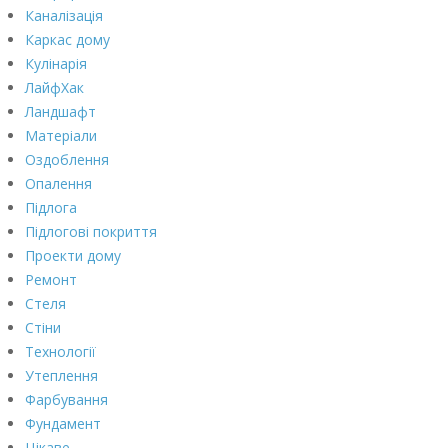
Каналізація
Каркас дому
Кулінарія
ЛайфХак
Ландшафт
Матеріали
Оздоблення
Опалення
Підлога
Підлогові покриття
Проекти дому
Ремонт
Стеля
Стіни
Технології
Утеплення
Фарбування
Фундамент
Цікаве