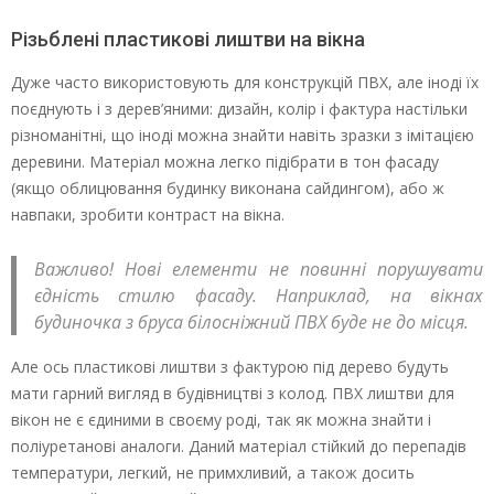
Різьблені пластикові лиштви на вікна
Дуже часто використовують для конструкцій ПВХ, але іноді їх
поєднують і з дерев’яними: дизайн, колір і фактура настільки
різноманітні, що іноді можна знайти навіть зразки з імітацією
деревини. Матеріал можна легко підібрати в тон фасаду
(якщо облицювання будинку виконана сайдингом), або ж
навпаки, зробити контраст на вікна.
Важливо! Нові елементи не повинні порушувати
єдність стилю фасаду. Наприклад, на вікнах
будиночка з бруса білосніжний ПВХ буде не до місця.
Але ось пластикові лиштви з фактурою під дерево будуть
мати гарний вигляд в будівництві з колод. ПВХ лиштви для
вікон не є єдиними в своєму роді, так як можна знайти і
поліуретанові аналоги. Даний матеріал стійкий до перепадів
температури, легкий, не примхливий, а також досить