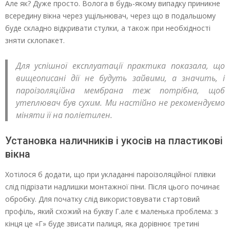
Але як? Дуже просто. Волога в будь-якому випадку приникне
всередину вікна через ущільнювач, через що в подальшому
буде складно відкривати стулки, а також при необхідності
зняти склопакет.
Для успішної експлуатації практика показала, що
вищеописані дії не будуть зайвими, а значить, і
пароізоляційна мембрана теж потрібна, щоб
утеплювач був сухим. Ми настійно не рекомендуємо
міняти її на поліетилен.
Установка наличників і укосів на пластикові
вікна
Хотілося б додати, що при укладанні пароізоляційної плівки
слід підрізати надлишки монтажної піни. Після цього починає
обробку. Для початку слід використовувати стартовий
профіль, який схожий на букву Г.але є маленька проблема: з
кінця це «Г» буде звисати палиця, яка дорівнює третині