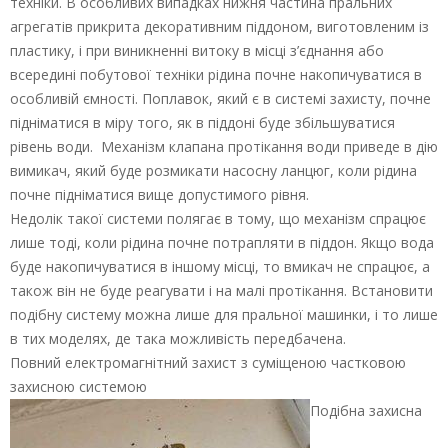
техніки. В особливих випадках нижня частина пральних
агрегатів прикрита декоративним піддоном, виготовленим із
пластику, і при виникненні витоку в місці з’єднання або
всередині побутової техніки рідина почне накопичуватися в
особливій ємності. Поплавок, який є в системі захисту, почне
підніматися в міру того, як в піддоні буде збільшуватися
рівень води. Механізм клапана протікання води приведе в дію
вимикач, який буде розмикати насосну ланцюг, коли рідина
почне підніматися вище допустимого рівня.
Недолік такої системи полягає в тому, що механізм спрацює
лише тоді, коли рідина почне потрапляти в піддон. Якщо вода
буде накопичуватися в іншому місці, то вмикач не спрацює, а
також він не буде реагувати і на малі протікання. Встановити
подібну систему можна лише для пральної машинки, і то лише
в тих моделях, де така можливість передбачена.
Повний електромагнітний захист з суміщеною частковою
захисною системою
Подібна захисна