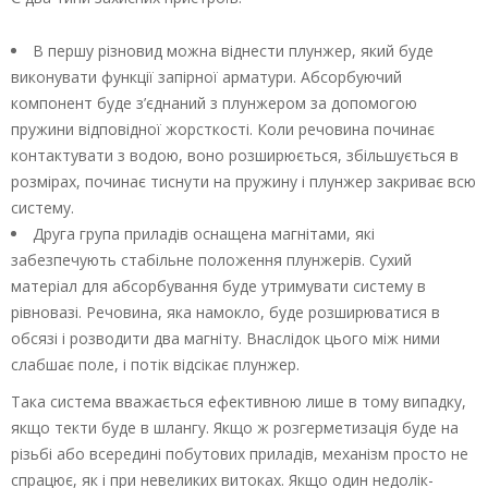
В першу різновид можна віднести плунжер, який буде
виконувати функції запірної арматури. Абсорбуючий
компонент буде з’єднаний з плунжером за допомогою
пружини відповідної жорсткості. Коли речовина починає
контактувати з водою, воно розширюється, збільшується в
розмірах, починає тиснути на пружину і плунжер закриває всю
систему.
Друга група приладів оснащена магнітами, які
забезпечують стабільне положення плунжерів. Сухий
матеріал для абсорбування буде утримувати систему в
рівновазі. Речовина, яка намокло, буде розширюватися в
обсязі і розводити два магніту. Внаслідок цього між ними
слабшає поле, і потік відсікає плунжер.
Така система вважається ефективною лише в тому випадку,
якщо текти буде в шлангу. Якщо ж розгерметизація буде на
різьбі або всередині побутових приладів, механізм просто не
спрацює, як і при невеликих витоках. Якщо один недолік-