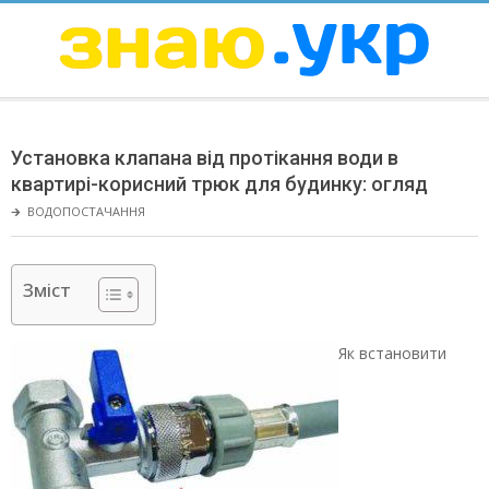
Skip
to
content
ЗНАЮ
Secondary
Navigation
Установка клапана від протікання води в
Menu
квартирі-корисний трюк для будинку: огляд
🡲
ВОДОПОСТАЧАННЯ
Зміст
Як встановити