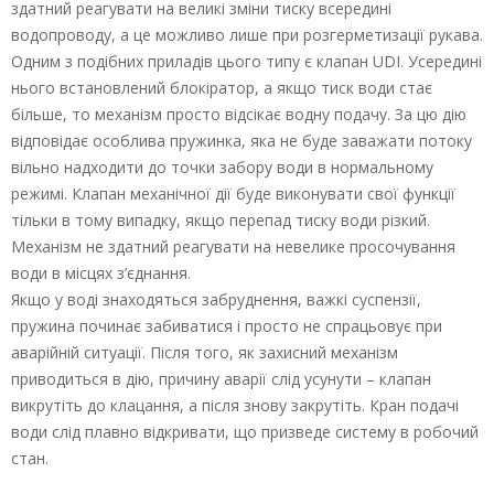
здатний реагувати на великі зміни тиску всередині
водопроводу, а це можливо лише при розгерметизації рукава.
Одним з подібних приладів цього типу є клапан UDI. Усередині
нього встановлений блокіратор, а якщо тиск води стає
більше, то механізм просто відсікає водну подачу. За цю дію
відповідає особлива пружинка, яка не буде заважати потоку
вільно надходити до точки забору води в нормальному
режимі. Клапан механічної дії буде виконувати свої функції
тільки в тому випадку, якщо перепад тиску води різкий.
Механізм не здатний реагувати на невелике просочування
води в місцях з’єднання.
Якщо у воді знаходяться забруднення, важкі суспензії,
пружина починає забиватися і просто не спрацьовує при
аварійній ситуації. Після того, як захисний механізм
приводиться в дію, причину аварії слід усунути – клапан
викрутіть до клацання, а після знову закрутіть. Кран подачі
води слід плавно відкривати, що призведе систему в робочий
стан.