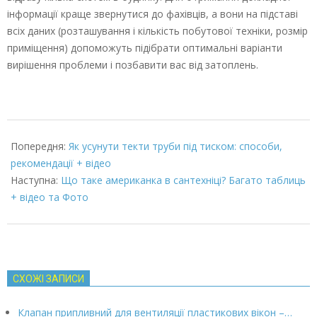
інформації краще звернутися до фахівців, а вони на підставі
всіх даних (розташування і кількість побутової техніки, розмір
приміщення) допоможуть підібрати оптимальні варіанти
вирішення проблеми і позбавити вас від затоплень.
2022-
03-
Попередня:
Як усунути текти труби під тиском: способи,
07
рекомендації + відео
Наступна:
Що таке американка в сантехніці? Багато таблиць
+ відео та Фото
СХОЖІ ЗАПИСИ
Клапан припливний для вентиляції пластикових вікон –…