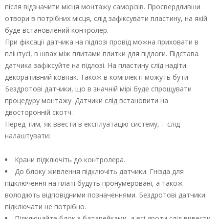
після відзначити місця монтажу саморізів. Просвердливши
отвори в потрібних місця, слід зафіксувати пластину, на якій
буде встановлений контролер.
При фіксації датчика на підлозі провід можна приховати в
плінтусі, в швах між плитами плитки для підлоги. Підстава
датчика зафіксуйте на підлозі. На пластину слід надіти
декоративний ковпак. Також в комплекті можуть бути
Бездротові датчики, що в значній мірі буде спрощувати
процедуру монтажу. Датчики слід встановити на
двосторонній скотч.
Перед тим, як ввести в експлуатацію систему, її слід
налаштувати:
Крани підключіть до контролера.
До блоку живлення підключіть датчики. Гнізда для
підключення на платі будуть пронумеровані, а також
володіють відповідними позначеннями. Бездротові датчики
підключати не потрібно.
Підключайте блок з батарейками, а всі дроти слід вивести