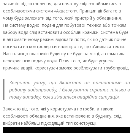
захистів від затоплення, для початку слід ознайомитися з
особливостями системи «Аквастоп». Принцип дії багато в
чому буде залежати від того, який пристрій у обладнання.
На систему водної подачі для побутової техніки або точкам
забору води слід встановити особливі краники. Система буде
в автоматичному режимі відсікати потік, якщо датчик почне
посилати на контролер сигнали про те, що з’явилася текти.
Навіть якщо власників будинку не буде на місці, автоматика
перекриє всю подачу води. Після того, як буде усунена
причина аварії, користувач зможе розблокувати трубопровід.
Зверніть увагу, що Аквастоп не впливатиме на
роботу водопроводу, і блокування спрацює тільки в
тому випадку, коли з’явиться аварійна ситуація.
Залежно від того, які у користувача потреби, а також
особливості обладнання, яке встановлено в будинку, слід
вибрати найбільш підходящий тип конструкції.