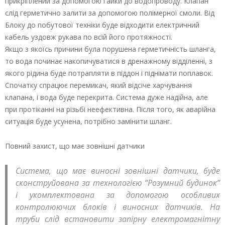
прикріплений за допомогою гайки до водопроводу. Клапан
слід герметично залити за допомогою полімерної смоли. Від
Блоку до побутової техніки буде відходити електричний
кабель уздовж рукава по всій його протяжності.
Якщо з якоїсь причини була порушена герметичність шланга,
то вода починає накопичуватися в дренажному відділенні, з
якого рідина буде потрапляти в піддон і піднімати поплавок.
Спочатку спрацює перемикач, який відсіче харчування
клапана, і вода буде перекрита. Система дуже надійна, але
при протіканні на різьбі неефективна. Після того, як аварійна
ситуація буде усунена, потрібно замінити шланг.
Повний захист, що має зовнішні датчики
Система, що має виносні зовнішні датчики, буде
сконструйована за технологією “Розумний будинок”
і укомплектована за допомогою особливих
контролюючих блоків і виносних датчиків. На
труби слід встановити запірну електромагнітну