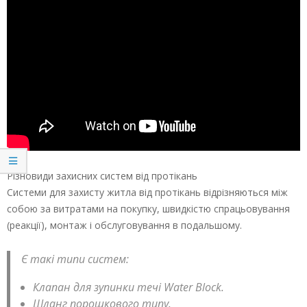
Різновиди захисних систем від протікань
Системи для захисту житла від протікань відрізняються між
собою за витратами на покупку, швидкістю спрацьовування
(реакції), монтаж і обслуговування в подальшому.
Є такі типи систем:
Клапан для зупинки течі Wаtеr Blосk.
Шланг порошкового типу.