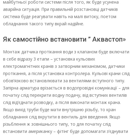
майбутньої роботи системи після того, як буде усунена
аварійна ситуація. При правильній розстановці датчиків
система буде реагувати навіть на малі витоку, поетом
обладнання такого типу вкрай надійне.
Як самостійно встановити ” Аквастоп»
Монтаж датчика протікання води з клапаном буде включати
в себе відразу 3 етапи – установка кульових
електромагнітних кранів з затворним механізмом, датчики
протікання, а після установка контролера. Кульові крани слід
обов’язково встановлювати за вентилями вступного типу.
Запірна арматура врізається в водопровідні комунікації – для
початку слід перекрити водну подачу, від вступних вентилів
слід від’єднати розводку, а після виконати монтаж крана.
Якщо вихід труби буде мати внутрішню різьбу, то кран
обладнання слід вкрутити в вентиль для введення. Якщо
різьблення ж зовнішнього типу, то для початку слід
встановити американку – фітінг буде допомагати з’єднувати