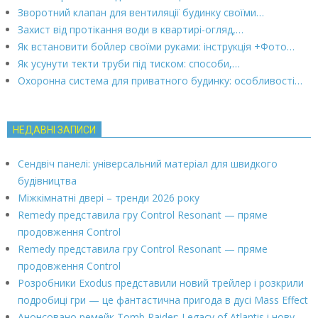
Зворотний клапан для вентиляції будинку своїми…
Захист від протікання води в квартирі-огляд,…
Як встановити бойлер своїми руками: інструкція +Фото…
Як усунути текти труби під тиском: способи,…
Охоронна система для приватного будинку: особливості…
НЕДАВНІ ЗАПИСИ
Сендвіч панелі: універсальний матеріал для швидкого
будівництва
Міжкімнатні двері – тренди 2026 року
Remedy представила гру Control Resonant — пряме
продовження Control
Remedy представила гру Control Resonant — пряме
продовження Control
Розробники Exodus представили новий трейлер і розкрили
подробиці гри — це фантастична пригода в дусі Mass Effect
Анонсовано ремейк Tomb Raider: Legacy of Atlantis і нову