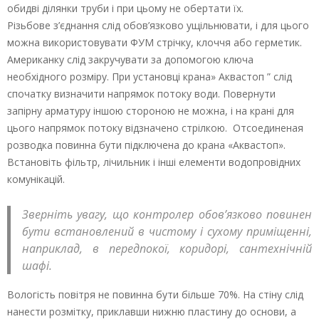
обидві ділянки труби і при цьому не обертати їх.
Різьбове з’єднання слід обов’язково ущільнювати, і для цього
можна використовувати ФУМ стрічку, клоччя або герметик.
Американку слід закручувати за допомогою ключа
необхідного розміру. При установці крана» Аквастоп ” слід
спочатку визначити напрямок потоку води. Повернути
запірну арматуру іншою стороною не можна, і на крані для
цього напрямок потоку відзначено стрілкою. Отсоединеная
розводка повинна бути підключена до крана «Аквастоп».
Встановіть фільтр, лічильник і інші елементи водопровідних
комунікацій.
Зверніть увагу, що контролер обов’язково повинен
бути встановлений в чистому і сухому приміщенні,
наприклад, в передпокої, коридорі, сантехнічній
шафі.
Вологість повітря не повинна бути більше 70%. На стіну слід
нанести розмітку, приклавши нижню пластину до основи, а