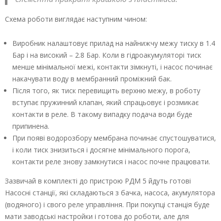
Схема роботи виглядає наступним чином:
Виробник налаштовує прилад на найнижчу межу тиску в 1.4
Бар і на високий – 2.8 Бар. Коли в гідроакумуляторі тиск
менше мінімальної межі, контакти зімкнуті, і насос починає
накачувати воду в мембранний проміжний бак.
Після того, як тиск перевищить верхню межу, в роботу
вступає пружинний клапан, який спрацьовує і розмикає
контакти в реле. В такому випадку подача води буде
припинена.
При появі водорозбору мембрана починає спустошуватися,
і коли тиск знизиться і досягне мінімального порога,
контакти реле знову замкнутися і насос почне працювати.
Зазвичай в комплекті до пристрою РДМ 5 йдуть готові
Насосні станції, які складаються з бачка, насоса, акумулятора
(водяного) і свого реле управління. При покупці станція буде
мати заводські настройки і готова до роботи, але для