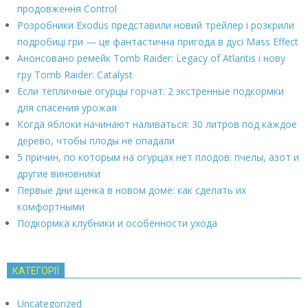
продовження Control
Розробники Exodus представили новий трейлер і розкрили
подробиці гри — це фантастична пригода в дусі Mass Effect
Анонсовано ремейк Tomb Raider: Legacy of Atlantis і нову
гру Tomb Raider: Catalyst
Если тепличные огурцы горчат: 2 экстренные подкормки
для спасения урожая
Когда яблоки начинают наливаться: 30 литров под каждое
дерево, чтобы плоды не опадали
5 причин, по которым на огурцах нет плодов: пчелы, азот и
другие виновники
Первые дни щенка в новом доме: как сделать их
комфортными
Подкормка клубники и особенности ухода
КАТЕГОРІЇ
Uncategorized