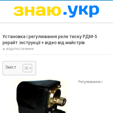
Skip
to
content
ЗНАЮ
Secondary
Navigation
Установка і регулювання реле тиску РДМ-5
Menu
рерайт :інструкції + відео від майстрів
🡲
ВОДОПОСТАЧАННЯ
Зміст
Регулювання і