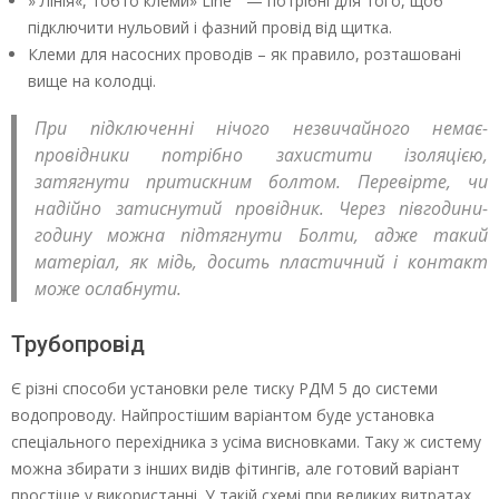
» Лінія«, тобто клеми» Line ” — потрібні для того, щоб
підключити нульовий і фазний провід від щитка.
Клеми для насосних проводів – як правило, розташовані
вище на колодці.
При підключенні нічого незвичайного немає-
провідники потрібно захистити ізоляцією,
затягнути притискним болтом. Перевірте, чи
надійно затиснутий провідник. Через півгодини-
годину можна підтягнути Болти, адже такий
матеріал, як мідь, досить пластичний і контакт
може ослабнути.
Трубопровід
Є різні способи установки реле тиску РДМ 5 до системи
водопроводу. Найпростішим варіантом буде установка
спеціального перехідника з усіма висновками. Таку ж систему
можна збирати з інших видів фітингів, але готовий варіант
простіше у використанні. У такій схемі при великих витратах