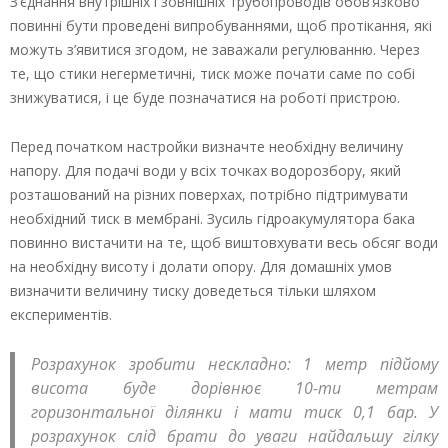
З’єднання внутрішніх і зовнішніх трубопроводів обов’язково
повинні бути проведені випробуваннями, щоб протікання, які
можуть з’явитися згодом, не заважали регулюванню. Через
те, що стики негерметичні, тиск може почати саме по собі
знижуватися, і це буде позначатися на роботі пристрою.
Перед початком настройки визначте необхідну величину
напору. Для подачі води у всіх точках водорозбору, який
розташований на різних поверхах, потрібно підтримувати
необхідний тиск в мембрані. Зусиль гідроакумулятора бака
повинно вистачити на те, щоб виштовхувати весь обсяг води
на необхідну висоту і долати опору. Для домашніх умов
визначити величину тиску доведеться тільки шляхом
експериментів.
Розрахунок зробити нескладно: 1 метр підйому
висота буде дорівнює 10-ти метрам
горизонтальної ділянки і мати тиск 0,1 бар. У
розрахунок слід брати до уваги найдальшу гілку