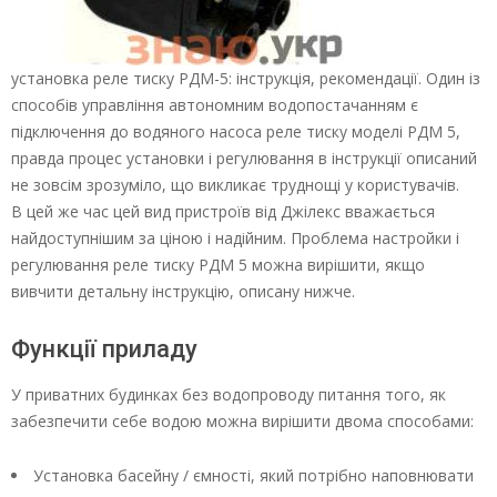
установка реле тиску РДМ-5: інструкція, рекомендації. Один із
способів управління автономним водопостачанням є
підключення до водяного насоса реле тиску моделі РДМ 5,
правда процес установки і регулювання в інструкції описаний
не зовсім зрозуміло, що викликає труднощі у користувачів.
В цей же час цей вид пристроїв від Джілекс вважається
найдоступнішим за ціною і надійним. Проблема настройки і
регулювання реле тиску РДМ 5 можна вирішити, якщо
вивчити детальну інструкцію, описану нижче.
Функції приладу
У приватних будинках без водопроводу питання того, як
забезпечити себе водою можна вирішити двома способами:
Установка басейну / ємності, який потрібно наповнювати