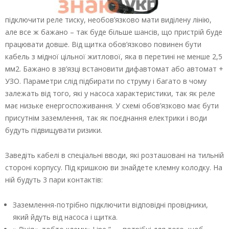
підключити реле тиску, необов’язково мати виділену лінію,
але все ж бажано – так буде більше шансів, що пристрій буде
працювати довше. Від щитка обов’язково повинен бути
кабель з мідної цільної житлової, яка в перетині не менше 2,5
мм2. Бажано в зв’язці встановити дифавтомат або автомат +
УЗО. Параметри слід підбирати по струму і багато в чому
залежать від того, які у насоса характеристики, так як реле
має низьке енергоспоживання. У схемі обов’язково має бути
присутнім заземлення, так як поєднання електрики і води
будуть підвищувати ризики.
Заведіть кабелі в спеціальні вводи, які розташовані на тильній
стороні корпусу. Під кришкою ви знайдете клемну колодку. На
ній будуть 3 пари контактів:
Заземлення-потрібно підключити відповідні провідники,
який йдуть від насоса і щитка.