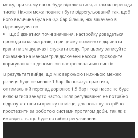
межу, при якому насос буде відключатися, а також перепади
тисків. Нижня межа повинен бути відрегульований так, щоб
його величина була на 0,2 бар більше, ніж закачано в
гідроакумулятор.
Щоб дізнатися точні значення, настройку доведеться
проводити кілька разів, і при цьому позмінно відкривати
крани на змішувачах і спускати воду. При цьому записуйте
показання на манометрі/відключенні насоса і проводите
коригування за допомогою настроювальних гвинтів.
В результаті вийде, що між верхньою і нижньою межею
різниця буде не менше 1 бар. Як показує практика,
оптимальний перепад дорівнює 1,5 бар і тоді насос не буде
включатися занадто часто. Після регулювання не потрібно
відразу ж ставити кришку на місце, для початку потрібно
простежити за роботою системи протягом доби, так як є
ймовірність, що буде потрібно регулювання.