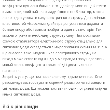
коефіцієнта пульсації більше 10%. Драйвер можна ще й взяти
з лампочки, який вийшла з ладу. Якщо є стабілізатор, можна
легко відрегулювати силу електричного струму. До технічних
властивостей мікросхеми драйвера допускається додавати
більше опору або і зовсім прибрати один з резисторів. Так
можна отримати необхідну струмову силу. Найпростішою
схемою стабілізатора електричного струму спеціально для
світлових діодів складається з мікроскопічної схеми LМ 317, а
ще аналогів такої моделі. Сила електричного струму на
виході може скласти від 0.1 до 5 А.є правда і пару недоліків –
малий рівень коефіцієнта корисної дії і досить сильне
нагрівання.
Зверніть увагу, що при паралельному підключенні настійно
рекомендує застосовувати окремий резистор на всі ланцюги
світлових діодів. Ще можна поставити один потужний опір на
кілька світлових діодів.
Які є різновиди