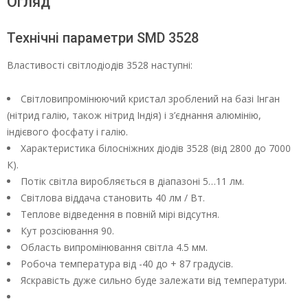
Огляд
Технічні параметри SМD 3528
Властивості світлодіодів 3528 наступні:
Світловипромінюючий кристал зроблений на базі Інган
(нітрид галію, також нітрид Індія) і з’єднання алюмінію,
індієвого фосфату і галію.
Характеристика білосніжних діодів 3528 (від 2800 до 7000
К).
Потік світла виробляється в діапазоні 5…11 лм.
Світлова віддача становить 40 лм / Вт.
Теплове відведення в повній мірі відсутня.
Кут розсіювання 90.
Область випромінювання світла 4.5 мм.
Робоча температура від -40 до + 87 градусів.
Яскравість дуже сильно буде залежати від температури.