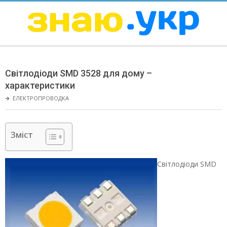
Skip
to
content
ЗНАЮ
Secondary
Navigation
Світлодіоди SМD 3528 для дому –
Menu
характеристики
🡲
ЕЛЕКТРОПРОВОДКА
Зміст
Світлодіоди SМD