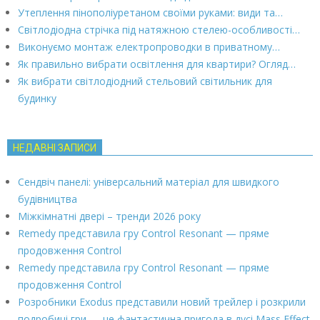
Утеплення пінополіуретаном своїми руками: види та…
Світлодіодна стрічка під натяжною стелею-особливості…
Виконуємо монтаж електропроводки в приватному…
Як правильно вибрати освітлення для квартири? Огляд…
Як вибрати світлодіодний стельовий світильник для
будинку
НЕДАВНІ ЗАПИСИ
Сендвіч панелі: універсальний матеріал для швидкого
будівництва
Міжкімнатні двері – тренди 2026 року
Remedy представила гру Control Resonant — пряме
продовження Control
Remedy представила гру Control Resonant — пряме
продовження Control
Розробники Exodus представили новий трейлер і розкрили
подробиці гри — це фантастична пригода в дусі Mass Effect