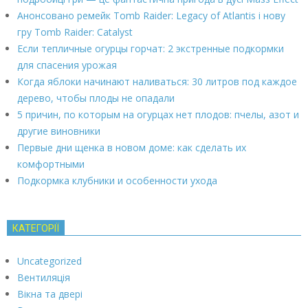
Анонсовано ремейк Tomb Raider: Legacy of Atlantis і нову
гру Tomb Raider: Catalyst
Если тепличные огурцы горчат: 2 экстренные подкормки
для спасения урожая
Когда яблоки начинают наливаться: 30 литров под каждое
дерево, чтобы плоды не опадали
5 причин, по которым на огурцах нет плодов: пчелы, азот и
другие виновники
Первые дни щенка в новом доме: как сделать их
комфортными
Подкормка клубники и особенности ухода
КАТЕГОРІЇ
Uncategorized
Вентиляція
Вікна та двері