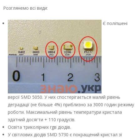
Розглянемо всі види:
Є поліпшені
версії SМD 5050. У них спостерігається малий рівень
деградації (не більше 4%) приблизно за 3000 годин режиму
роботи. Максимальний рівень температури кристала
здатний досягти + 110 градусів.
Освіта триколірних rgв діодів.
У світлових діодів SМD 5730 є покращений кристал зі