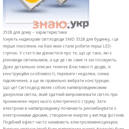
3528 для дому – характеристики
Існують надяскраві світлодіоди SМD 3528 для будинку, і це
перше покоління, на базі яких стали робити перші LЕD-
стрічок. У статті ви дізнаєтеся про те, що це таке, які є
різновиди світильників, а ще де і як саме їх застосовують.
Дуже деталеьно описані технічні Властивості діодів, їх
конструкційні особливості, переваги і недоліки, схема
підключення, а ще як правильно вибрати конструкцію.
Що це? Світлодіод являє собою напівпровідниковим
джерелом світла, який здатний випромінювати світло при
проникненні через нього електричного струму. Зате
електрони в напівпровіднику починають рекомбінувати з
електронними дірками, створюючи енергію у вигляді фотонів.
Подібний ефект часто називають електролюмінесценцією.
Відтінок світіння (який буде відповідати енергії фотонів) буде