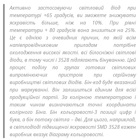
Активно застосовуючи світловий діод при
температурі +65 градусів, ви зможете знижувати
яскравість більше, ніж на 10%. При рівні
температури + 80 градусів вона знизиться на 25%.
Це є однією з очевидних причин, по якій всім
напівпровідниковим приладам потрібне
охолодження високої якості. всі білосніжні світлові
діоди, в тому числі і 3528 підлягають бінуванню. Цей
процес поділу по групах готових світлових
випромінюючих пристроїв при серійному
виробництві світлових діодів. Бін-код буде вказаний
при маркуванні. Він залишиться єдиним для всієї
продукційної партії. За колірною температурою і
таким чином визначаються точні координати
колірного Біна. Бін кольоровості-3 позиції цифр і
букв, а бін потоку світла – дві. Для цього, наприклад,
в світлодіоді підвищеної яскравості SМD 3528 кожен
виробник вказує діаграму кольоровості.