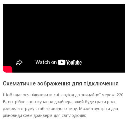
Схематичне зображення для підключення
Щоб вдалося підключити світлодіод до звичайної мережі 220
В, потрібне застосування драйвера, який буде грати роль
джерела струму стабілізованого типу. Можна зустріти два
різновиди схем драйверів для світлодіодів: