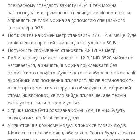
прекрасному стандарту захисту ІР 54 її теж можна
застосовувати в приміщенні з підвищеним рівнем вологи.
Управляти світлом можна за допомогою спеціального
контролера RGВ.
Потік світла на кожен метр становить 270 … 450 мл.це буде
еквівалентно простий лампочці з потужністю 30 Вт.
Потужність споживання становить 4.8 Вт на метр.
Робоча напруга може становити 12 В.SМD 3528 майже не
нагрівається, а значить, її можна приклеювати без
алюмінієвого профілю. Дуже часто недобросовісні компанії-
виробники для посилення яскравості діодів встановлюють
резисторів з меншим опору, що обмежують електричний
струм. Як висновок, світло вийде яскравіше, але термін
експлуатації сильно скорочується.
Стрічка може бути розрізана кожні 5 см, і в них будуть
знаходитися по 3 світлових діода.
У rgв-стрічці в кожному модулі з трьох світлових діодів
Може світитися або один, або ж два. Решта будуть чекати