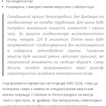
На конденсаторі.
Розширена, з використанням мікросхем стабілізатора.
Складальний процес безпосередньо для драйвера на
конденсаторі не складає труднощів. Для цього буде
потрібно мінімальна кількість елементів і трохи
часу. За рахунок конденсатора високовольтного
типу, напруга 220 В знизиться. Потім воно буде
випрямлятися і стабілізуватися. Він застосовується
в недорогих світлодіодних лампах. Головним
мінусом буде високий рівень світлової пульсації, які
негативний впливають на людське здоров’я. Схему
досить складно розраховувати через розкиду
характеристик складових електронного типу.
Слід врахувати параметри світлодіодів SМD 3528, тому що
поліпшена схема з наявністю спеціалізованих мікросхем
значно покращує стабільність безпосередньо на виході
такого пристрою, як драйвер. При прекрасному співволодінні
з навантаженням драйвер не допускає перевищення