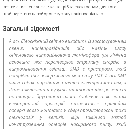
визначатися енергією, яка потрібна електронам для того,
щоб перетинати заборонену зону напівпровідника.
Загальні відомості
А ось білосніжний світло виходить із застосуванням
певних напівпровідників або навіть шару
світлового випромінювача люмінофора (це хімічна
речовина, яка перетворює отриману енергію в
випромінювання світла). SМD є пристроєм, який
потрібен для поверхневого монтажу ЅМТ. А ось ЅМТ
являє собою виробничий метод електронних схем, в
Яким компоненти будуть монтовані або розміщені
на площині друкованих плат. Зроблене такі чином
електронний пристрій називається приладом
поверхневого монтажу. У сфері промисловості така
технологія у великій мірі замінила метод
конструювання отворів наскрізного типу, який