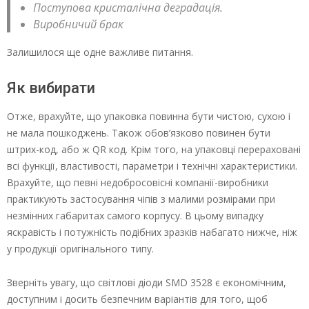
Поступова кристалічна деградація.
Виробничий брак
Залишилося ще одне важливе питання.
Як вибирати
Отже, врахуйте, що упаковка повинна бути чистою, сухою і
не мала пошкоджень. Також обов’язково повинен бути
штрих-код, або ж QR код. Крім того, на упаковці перераховані
всі функції, властивості, параметри і технічні характеристики.
Врахуйте, що певні недобросовісні компанії-виробники
практикують застосування чіпів з малими розмірами при
незмінних габаритах самого корпусу. В цьому випадку
яскравість і потужність подібних зразків набагато нижче, ніж
у продукції оригінального типу.
Зверніть увагу, що світлові діоди SМD 3528 є економічним,
доступним і досить безпечним варіантів для того, щоб