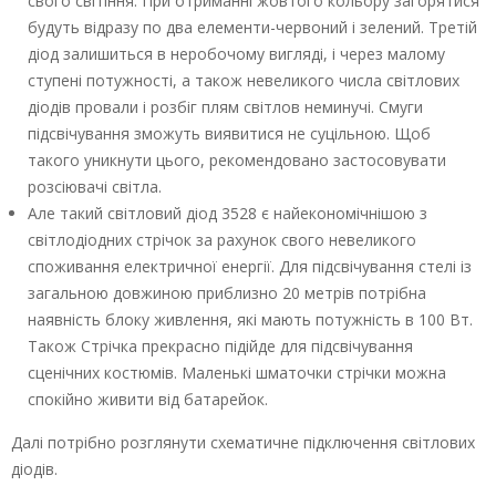
свого світіння. При отриманні жовтого кольору загорятися
будуть відразу по два елементи-червоний і зелений. Третій
діод залишиться в неробочому вигляді, і через малому
ступені потужності, а також невеликого числа світлових
діодів провали і розбіг плям світлов неминучі. Смуги
підсвічування зможуть виявитися не суцільною. Щоб
такого уникнути цього, рекомендовано застосовувати
розсіювачі світла.
Але такий світловий діод 3528 є найекономічнішою з
світлодіодних стрічок за рахунок свого невеликого
споживання електричної енергії. Для підсвічування стелі із
загальною довжиною приблизно 20 метрів потрібна
наявність блоку живлення, які мають потужність в 100 Вт.
Також Стрічка прекрасно підійде для підсвічування
сценічних костюмів. Маленькі шматочки стрічки можна
спокійно живити від батарейок.
Далі потрібно розглянути схематичне підключення світлових
діодів.