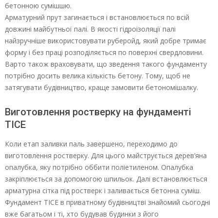
бетонною сумішшю.
Арматурний прут загинається і встановлюється по всій
довжині майбутньої палі. В якості гідроізоляції палі
найзручніше використовувати руберойд, який добре тримає
форму і без праці розподіляється по поверхні свердловини.
Варто також враховувати, що зведення такого фундаменту
потрібно досить велика кількість бетону. Тому, щоб не
затягувати будівництво, краще замовити бетономішалку.
Виготовлення ростверку на фундаменті
ТІСЕ
Коли етап заливки паль завершено, переходимо до
виготовлення ростверку. Для цього майструється дерев’яна
опалубка, яку потрібно оббити поліетиленом. Опалубка
закріплюється за допомогою шпильок. Далі встановлюється
арматурна сітка під ростверк і заливається бетонна суміш.
Фундамент ТІСЕ в приватному будівництві знайомий сьогодні
вже багатьом і ті, хто будував будинки з його