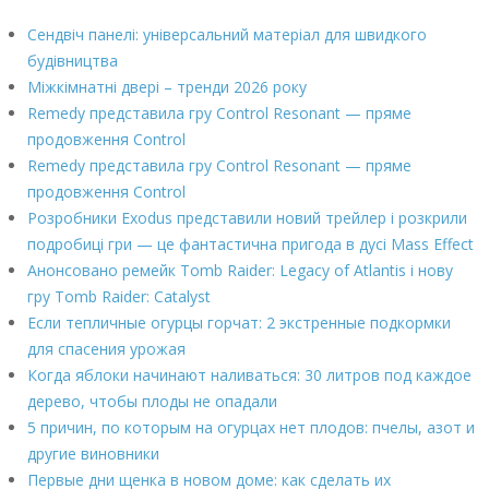
Сендвіч панелі: універсальний матеріал для швидкого
будівництва
Міжкімнатні двері – тренди 2026 року
Remedy представила гру Control Resonant — пряме
продовження Control
Remedy представила гру Control Resonant — пряме
продовження Control
Розробники Exodus представили новий трейлер і розкрили
подробиці гри — це фантастична пригода в дусі Mass Effect
Анонсовано ремейк Tomb Raider: Legacy of Atlantis і нову
гру Tomb Raider: Catalyst
Если тепличные огурцы горчат: 2 экстренные подкормки
для спасения урожая
Когда яблоки начинают наливаться: 30 литров под каждое
дерево, чтобы плоды не опадали
5 причин, по которым на огурцах нет плодов: пчелы, азот и
другие виновники
Первые дни щенка в новом доме: как сделать их