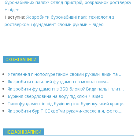
03
буронабивних палях? Огляд-пристрій, розрахунок ростверку
+ відео
Наступна:
Як зробити буронабивні палі: технологія з
ростверком і фундамент своїми руками + відео
СХОЖІ ЗАПИСИ
Утеплення пінополіуретаном своїми руками: види та…
Як зробити пальовий фундамент з монолітним…
Як зробити фундамент з ЗБВ блоків? Види паль і плит…
Буріння свердловина на воду під ключ + відео
Типи фундаментів під будівництво будинку: який краще…
Як зробити бур ТІСЕ своїми руками-креслення, фото,…
НЕДАВНІ ЗАПИСИ