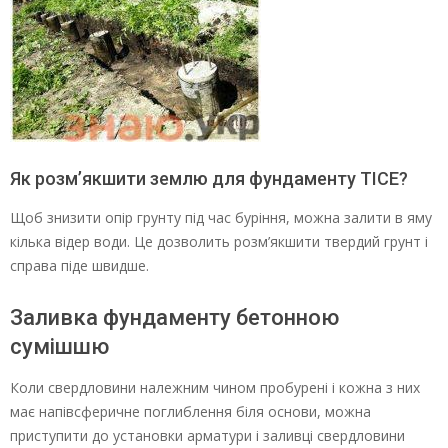
Як розм’якшити землю для фундаменту ТІСЕ?
Щоб знизити опір грунту під час буріння, можна залити в яму
кілька відер води. Це дозволить розм’якшити твердий грунт і
справа піде швидше.
Заливка фундаменту бетонною
сумішшю
Коли свердловини належним чином пробурені і кожна з них
має напівсферичне поглиблення біля основи, можна
приступити до установки арматури і заливці свердловини