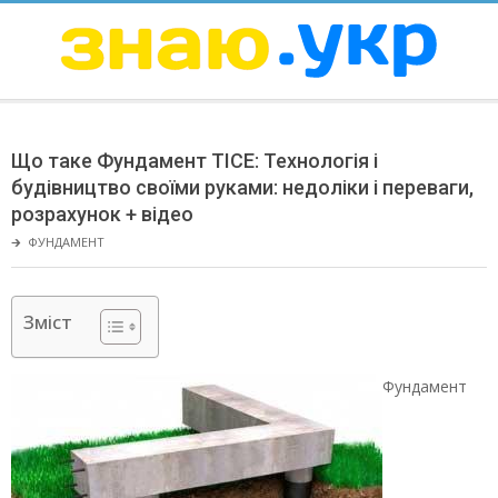
Skip
to
content
ЗНАЮ
Secondary
Navigation
Що таке Фундамент ТІСЕ: Технологія і
Menu
будівництво своїми руками: недоліки і переваги,
розрахунок + відео
🡲
ФУНДАМЕНТ
Зміст
Фундамент