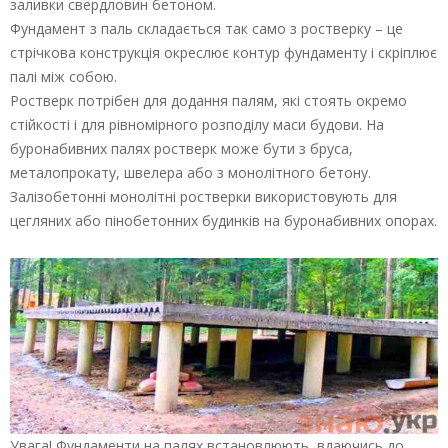
заливки свердловин бетоном.
Фундамент з паль складається так само з ростверку – це
стрічкова конструкція окреслює контур фундаменту і скріплює
палі між собою.
Ростверк потрібен для додання палям, які стоять окремо
стійкості і для рівномірного розподілу маси будови. На
буронабивних палях ростверк може бути з бруса,
металопрокату, швелера або з монолітного бетону.
Залізобетонні монолітні ростверки використовують для
цегляних або пінобетонних будинків на буронабивних опорах.
Увага! Фундаменти на палях встановлюють, вдаючись до