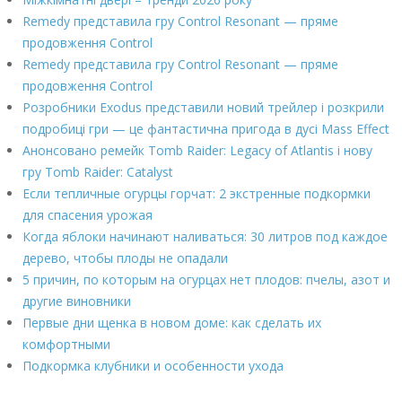
Remedy представила гру Control Resonant — пряме
продовження Control
Remedy представила гру Control Resonant — пряме
продовження Control
Розробники Exodus представили новий трейлер і розкрили
подробиці гри — це фантастична пригода в дусі Mass Effect
Анонсовано ремейк Tomb Raider: Legacy of Atlantis і нову
гру Tomb Raider: Catalyst
Если тепличные огурцы горчат: 2 экстренные подкормки
для спасения урожая
Когда яблоки начинают наливаться: 30 литров под каждое
дерево, чтобы плоды не опадали
5 причин, по которым на огурцах нет плодов: пчелы, азот и
другие виновники
Первые дни щенка в новом доме: как сделать их
комфортными
Подкормка клубники и особенности ухода