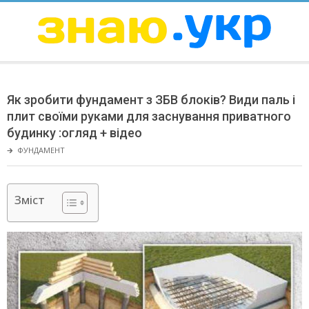
Skip
to
content
ЗНАЮ
Secondary
Navigation
Як зробити фундамент з ЗБВ блоків? Види паль і
Menu
плит своїми руками для заснування приватного
будинку :огляд + відео
🡲
ФУНДАМЕНТ
Зміст