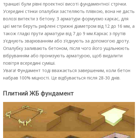
траншеї були рівні проектної висоті фундаментної стрічки.
Усередині стінки опалубки застеляють плівкою, вона не дасть
волозі витекти з бетону. З арматури формуємо каркас, для
цієї мети беруть рифлені стрижні діаметром від 12 до 16 мм, а
також гладкі прути арматури від 7 до 9 мм.Каркас з прутів
з’єднують зварюванням або з’єднують за допомогою дроту.
Опалубку заливають бетоном, після чого його ущільнюють
вібруванням або пронизують арматурою, щоб видалити
повітря всередині суміші.
Увага! Фундамент тоді вважається завершеним, коли бетон
набрав 100% міцності. Це відбувається після 28-30 днів.
Плитний ЖБ фундамент