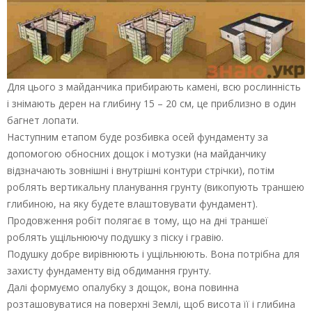
Для цього з майданчика прибирають камені, всю рослинність
і знімають дерен на глибину 15 – 20 см, це приблизно в один
багнет лопати.
Наступним етапом буде розбивка осей фундаменту за
допомогою обносних дощок і мотузки (на майданчику
відзначають зовнішні і внутрішні контури стрічки), потім
роблять вертикальну планування грунту (викопують траншею
глибиною, на яку будете влаштовувати фундамент).
Продовження робіт полягає в тому, що на дні траншеї
роблять ущільнюючу подушку з піску і гравію.
Подушку добре вирівнюють і ущільнюють. Вона потрібна для
захисту фундаменту від обдимання грунту.
Далі формуємо опалубку з дощок, вона повинна
розташовуватися на поверхні Землі, щоб висота її і глибина