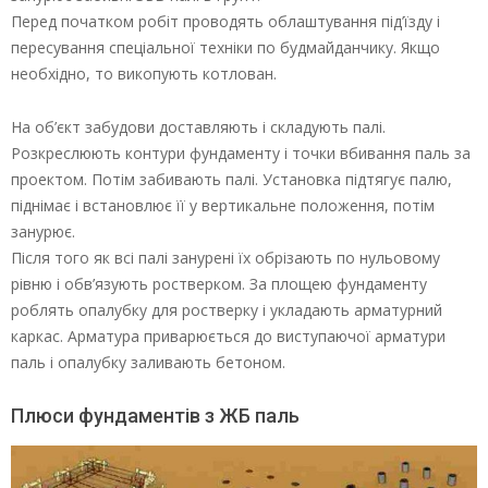
Перед початком робіт проводять облаштування під’їзду і
пересування спеціальної техніки по будмайданчику. Якщо
необхідно, то викопують котлован.
На об’єкт забудови доставляють і складують палі.
Розкреслюють контури фундаменту і точки вбивання паль за
проектом. Потім забивають палі. Установка підтягує палю,
піднімає і встановлює її у вертикальне положення, потім
занурює.
Після того як всі палі занурені їх обрізають по нульовому
рівню і обв’язують ростверком. За площею фундаменту
роблять опалубку для ростверку і укладають арматурний
каркас. Арматура приварюється до виступаючої арматури
паль і опалубку заливають бетоном.
Плюси фундаментів з ЖБ паль