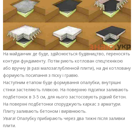
На майданчик де буде, здійснюється будівництво, переносять
контури фундаменту. Потім риють котлован спецтехнікою
або вручну (в разі малозаглубленной плити), на дні котловану
формують посипання з піску і гравію.
Наступним етапом буде формування опалубки, внутрішні
стінки застеляють плівкою. На поверхню підсипки заливають
подбетонок в 3-5 см, для нього застосовують рідкий бетон.
На поверхні подбетонки споруджують каркас з арматури.
Плиту заливають бетоном і вирівнюють.
Увага! Опалубку прибирають через два тижні після заливки
плити.