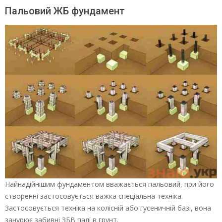
Пальовий ЖБ фундамент
Найнадійнішим фундаментом вважається пальовий, при його
створенні застосовується важка спеціальна техніка.
Застосовується техніка на колісній або гусеничній базі, вона
занурює забивні ЗБВ палі в грунт.