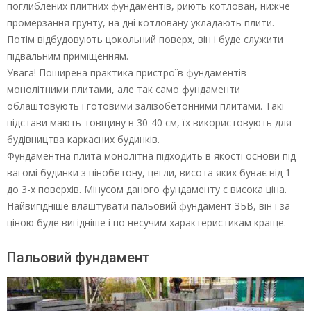
поглиблених плитних фундаментів, риють котлован, нижче
промерзання грунту, на дні котловану укладають плити.
Потім відбудовують цокольний поверх, він і буде служити
підвальним приміщенням.
Увага! Поширена практика пристроїв фундаментів
монолітними плитами, але так само фундаменти
облаштовують і готовими залізобетонними плитами. Такі
підстави мають товщину в 30-40 см, їх використовують для
будівництва каркасних будинків.
Фундаментна плита монолітна підходить в якості основи під
вагомі будинки з пінобетону, цегли, висота яких буває від 1
до 3-х поверхів. Мінусом даного фундаменту є висока ціна.
Найвигідніше влаштувати пальовий фундамент ЗБВ, він і за
ціною буде вигідніше і по несучим характеристикам краще.
Пальовий фундамент