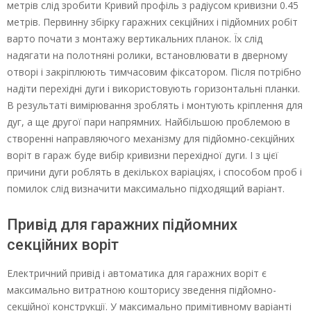
метрів слід зробити Кривий профіль з радіусом кривизни 0.45
метрів. Первинну збірку гаражних секційних і підйомних робіт
варто почати з монтажу вертикальних планок. Їх слід
надягати на полотняні ролики, встановлювати в дверному
отворі і закріплюють тимчасовим фіксатором. Після потрібно
надіти перехідні дуги і використовують горизонтальні планки.
В результаті вимірювання зроблять і монтують кріплення для
дуг, а ще другої пари напрямних. Найбільшою проблемою в
створенні направляючого механізму для підйомно-секційних
воріт в гараж буде вибір кривизни перехідної дуги. І з цієї
причини дуги роблять в декількох варіаціях, і способом проб і
помилок слід визначити максимально підходящий варіант.
Привід для гаражних підйомних
секційних воріт
Електричний привід і автоматика для гаражних воріт є
максимально витратною кошторису зведення підйомно-
секційної конструкції. У максимально примітивному варіанті