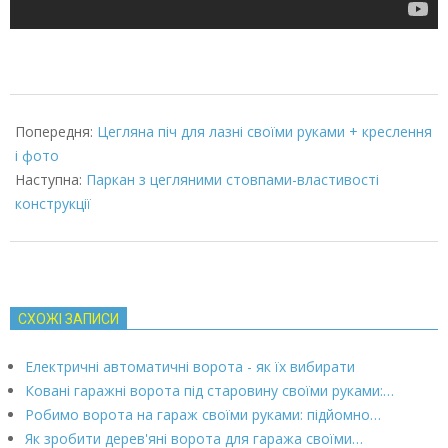
2022-
01-
Попередня:
Цегляна піч для лазні своїми руками + креслення
28
і фото
Наступна:
Паркан з цегляними стовпами-властивості
конструкції
СХОЖІ ЗАПИСИ
Електричні автоматичні ворота - як їх вибирати
Ковані гаражні ворота під старовину своїми руками:…
Робимо ворота на гараж своїми руками: підйомно…
Як зробити дерев'яні ворота для гаража своїми…