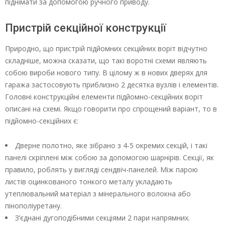
піднімати за допомогою ручного приводу.
Пристрій секційної конструкції
Природно, що пристрій підйомних секційних воріт відчутно
складніше, можна сказати, що такі воротні схеми являють
собою вироби нового типу. В цілому ж в нових дверях для
гаража застосовують приблизно 2 десятка вузлів і елементів.
Головні конструкційні елементи підйомно-секційних воріт
описані на схемі. Якщо говорити про спрощений варіант, то в
підйомно-секційних є:
Дверне полотно, яке зібрано з 4-5 окремих секцій, і такі
панелі скріплені між собою за допомогою шарнірів. Секції, як
правило, роблять у вигляді сендвіч-панелей. Між парою
листів оцинкованого тонкого металу укладають
утеплювальний матеріал з мінерального волокна або
пінополіуретану.
З’єднані дугоподібними секціями 2 пари напрямних.