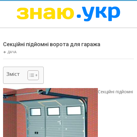
Skip
to
content
ЗНАЮ
Secondary
Navigation
Секційні підйомні ворота для гаража
Menu
🡲
ДАЧА
Зміст
Секційні підйомні