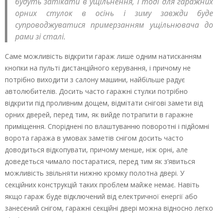
будуть затікати в ущільнення, і тоді для гаражних
орних стулок в осінь і зиму завжди буде
супроводжуватися примерзанням ущільнювача до
рами зі сталі.
Саме можливість відкрити гараж лише одним натисканням
кнопки на пульті дистанційного керування, і причому не
потрібно виходити з салону машини, найбільше радує
автолюбителів. Досить часто гаражні стулки потрібно
відкрити під проливним дощем, відмітати снігові замети від
орних дверей, перед тим, як вийде потрапити в гаражне
приміщення. Споріднені по влаштуванню поворотні і підйомні
ворота гаража в умовах заметів снігом досить часто
доводиться відкопувати, причому менше, ніж орні, але
доведеться чимало постаратися, перед тим як з’явиться
можливість звільняти нижню кромку полотна двері. У
секційних конструкцій таких проблем майже немає. Навіть
якщо гараж буде відключений від електричної енергії або
занесений снігом, гаражні секційні двері можна відносно легко