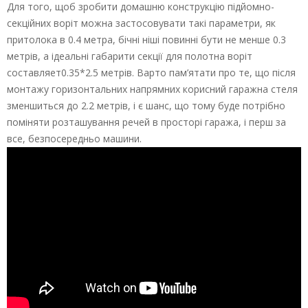
Для того, щоб зробити домашню конструкцію підйомно-
секційних воріт можна застосовувати такі параметри, як
притолока в 0.4 метра, бічні ніші повинні бути не менше 0.3
метрів, а ідеальні габарити секції для полотна воріт
составляет0.35*2.5 метрів. Варто пам’ятати про те, що після
монтажу горизонтальних напрямних корисний гаражна стеля
зменшиться до 2.2 метрів, і є шанс, що тому буде потрібно
поміняти розташування речей в просторі гаража, і перш за
все, безпосередньо машини.