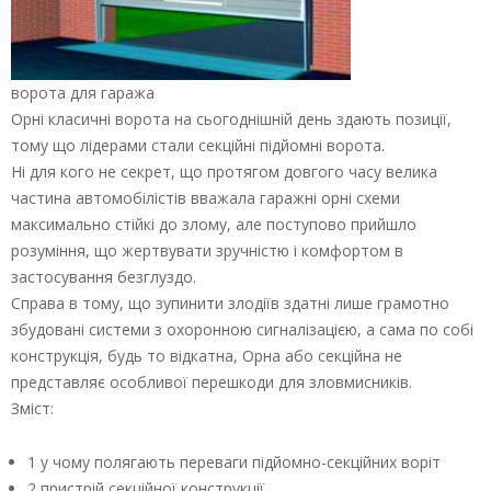
ворота для гаража
Орні класичні ворота на сьогоднішній день здають позиції,
тому що лідерами стали секційні підйомні ворота.
Ні для кого не секрет, що протягом довгого часу велика
частина автомобілістів вважала гаражні орні схеми
максимально стійкі до злому, але поступово прийшло
розуміння, що жертвувати зручністю і комфортом в
застосування безглуздо.
Справа в тому, що зупинити злодіїв здатні лише грамотно
збудовані системи з охоронною сигналізацією, а сама по собі
конструкція, будь то відкатна, Орна або секційна не
представляє особливої перешкоди для зловмисників.
Зміст:
1 у чому полягають переваги підйомно-секційних воріт
2 пристрій секційної конструкції