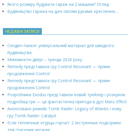
Якого розміру будувати гараж на 2 машини? Огляд
Будівництво гаража на дачі своїми руками: креслення,…
НЕДАВНІ ЗАПИСИ
Сендвіч панелі: універсальний матеріал для швидкого
будівництва
Міжкімнатні двері – тренди 2026 року
Remedy представила гру Control Resonant — пряме
продовження Control
Remedy представила гру Control Resonant — пряме
продовження Control
Розробники Exodus представили новий трейлер і розкрили
подробиці гри — це фантастична пригода в дусі Mass Effect
Анонсовано ремейк Tomb Raider: Legacy of Atlantis і нову
гру Tomb Raider: Catalyst
Если тепличные огурцы горчат: 2 экстренные подкормки
для спасения урожая