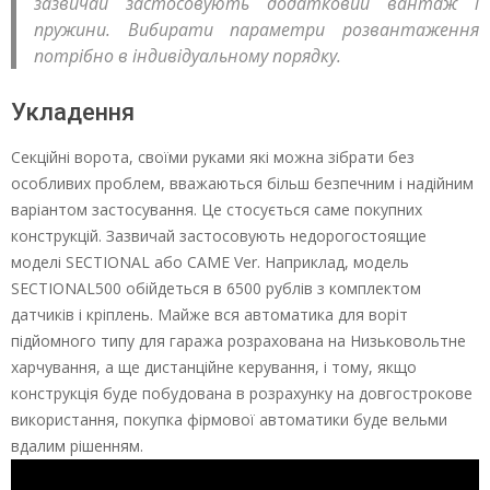
зазвичай застосовують додатковий вантаж і
пружини. Вибирати параметри розвантаження
потрібно в індивідуальному порядку.
Укладення
Секційні ворота, своїми руками які можна зібрати без
особливих проблем, вважаються більш безпечним і надійним
варіантом застосування. Це стосується саме покупних
конструкцій. Зазвичай застосовують недорогостоящие
моделі SЕСТIОNАL або САМЕ Ver. Наприклад, модель
SЕСТIОNАL500 обійдеться в 6500 рублів з комплектом
датчиків і кріплень. Майже вся автоматика для воріт
підйомного типу для гаража розрахована на Низьковольтне
харчування, а ще дистанційне керування, і тому, якщо
конструкція буде побудована в розрахунку на довгострокове
використання, покупка фірмової автоматики буде вельми
вдалим рішенням.