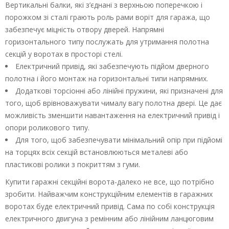
Вертикальні балки, які з’єднані з верхньою поперечкою і
порожком зі сталі грають роль рами воріт для гаража, що
забезпечує міцність отвору дверей. Напрямні
горизонтального типу послужать для утримання полотна
секцій у воротах в просторі стелі.
Електричний привід, які забезпечують підйом дверного
полотна і його монтаж на горизонтальні типи напрямних.
Додаткові торсіонні або лінійні пружини, які призначені для
того, щоб врівноважувати чималу вагу полотна двері. Це дає
можливість зменшити навантаження на електричний привід і
опори роликового типу.
Для того, щоб забезпечувати мінімальний опір при підйомі
на торцях всіх секцій встановлюються металеві або
пластикові ролики з покриттям з гуми.
Купити гаражні секційні ворота-далеко не все, що потрібно
зробити. Найважчим конструкційним елементів в гаражних
воротах буде електричний привід. Сама по собі конструкція
електричного двигуна з ремінним або лінійним ланцюговим