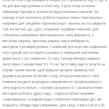
см для фіксації роликів із пластику. У ролі опор кочення
найкраще підходять елементи від роликових ковзанів. На
новому етапі належить робити горизонтальні і вертикальні
напрямні для секційних гаражних воріт. можна застосовувати
той же метал, що і для створення секційних панелей. Для
створення напрямних вертикального типу вирізують 2
металеві смужки, причому ширину смуги вибирають,
виходячи з розмірів ролика, і зазвичай для ворітних підйомних
конструкцій застосовують ролики із зовнішнім значенням
діаметра в 5 см і шириною 2.2 см.у такому випадку ширина
заготовки становитиме 9.5-10 см. Заготовку варто зігнути на
оправі таким чином, щоб вийшов профіль прямокутної
форми з розрізом на бічній стінці. Опора роликового типу
повинна входити всередину направляючої профільованого
типу відносно вільно, з малим зазором в 0.1 см.аналогічним
методом роблять другу пару – горизонтальні напрямні.
І максимально складним буде створення перехідних дуг, які
з’єднують обидві пари напрямних. Для секції з висотою в 0.35