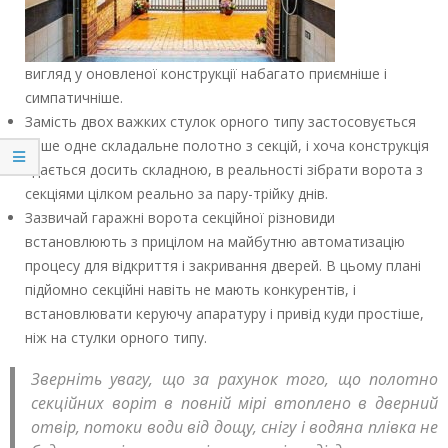
вигляд у оновленої конструкції набагато приємніше і
симпатичніше.
Замість двох важких стулок орного типу застосовується
лише одне складальне полотно з секцій, і хоча конструкція
здається досить складною, в реальності зібрати ворота з
секціями цілком реально за пару-трійку днів.
Зазвичай гаражні ворота секційної різновиди
встановлюють з прицілом на майбутню автоматизацію
процесу для відкриття і закривання дверей. В цьому плані
підйомно секційні навіть не мають конкурентів, і
встановлювати керуючу апаратуру і привід куди простіше,
ніж на стулки орного типу.
Зверніть увагу, що за рахунок того, що полотно
секційних воріт в повній мірі втоплено в дверний
отвір, потоки води від дощу, снігу і водяна плівка не