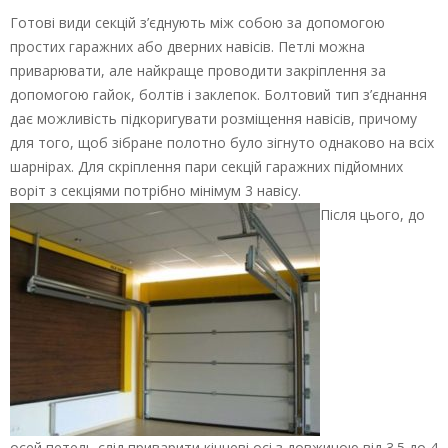
Готові види секцій з’єднують між собою за допомогою
простих гаражних або дверних навісів. Петлі можна
приварювати, але найкраще проводити закріплення за
допомогою гайок, болтів і заклепок. Болтовий тип з’єднання
дає можливість підкоригувати розміщення навісів, причому
для того, щоб зібране полотно було зігнуто однаково на всіх
шарнірах. Для скріплення пари секцій гаражних підйомних
воріт з секціями потрібно мінімум 3 навісу.
Після цього, до
осей петель слід приварити кінцеві осі з довжиною від 3.5 до 4