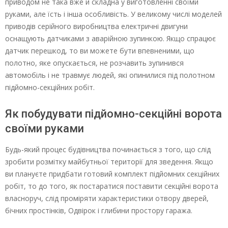
приводом не така вже й складна у виготовленні своїми
руками, але їсть і інша особливість. У великому числі моделей
приводів серійного виробництва електричні двигуни
оснащують датчиками з аварійною зупинкою. Якщо спрацює
датчик перешкод, то ви можете бути впевненими, що
полотно, яке опускається, не розчавить зупинився
автомобіль і не травмує людей, які опинилися під полотном
підйомно-секційних робіт.
Як побудувати підйомно-секційні ворота
своїми руками
Будь-який процес будівництва починається з того, що слід
зробити розмітку майбутньої території для зведення. Якщо
ви плануєте придбати готовий комплект підйомних секційних
робіт, то до того, як постаратися поставити секційні ворота
власноруч, слід проміряти характеристики отвору дверей,
бічних простінків, Одвірок і глибини простору гаража.