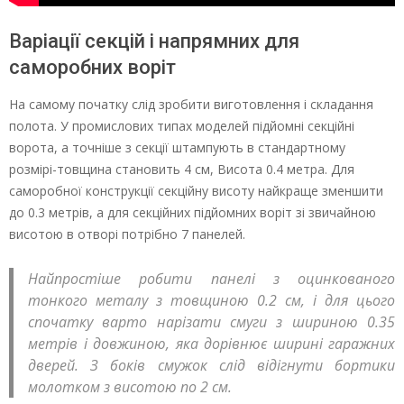
Варіації секцій і напрямних для
саморобних воріт
На самому початку слід зробити виготовлення і складання
полота. У промислових типах моделей підйомні секційні
ворота, а точніше з секції штампують в стандартному
розмірі-товщина становить 4 см, Висота 0.4 метра. Для
саморобної конструкції секційну висоту найкраще зменшити
до 0.3 метрів, а для секційних підйомних воріт зі звичайною
висотою в отворі потрібно 7 панелей.
Найпростіше робити панелі з оцинкованого
тонкого металу з товщиною 0.2 см, і для цього
спочатку варто нарізати смуги з шириною 0.35
метрів і довжиною, яка дорівнює ширині гаражних
дверей. З боків смужок слід відігнути бортики
молотком з висотою по 2 см.