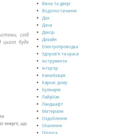
Вікна та двері
Водопостачання
Дах
Дача
Декор
стеми, слід
Дизайн
д цього буде
Електропроводка
Здоров'я та краса
Інструменти
Інтер'єр
Каналізація
Каркас дому
Кулінарія
ЛайфХак
Ландшафт
Матеріали
ти
Оздоблення
ї енергії, що
Опалення
Підлога