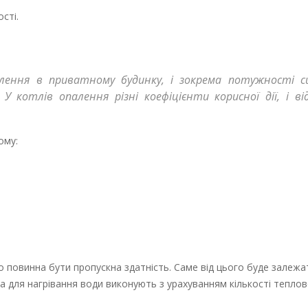
сті.
ення в приватному будинку, і зокрема потужності си
 котлів опалення різні коефіцієнти корисної дії, і ві
ому:
го повинна бути пропускна здатність. Саме від цього буде залежа
 для нагрівання води виконують з урахуванням кількості теплово