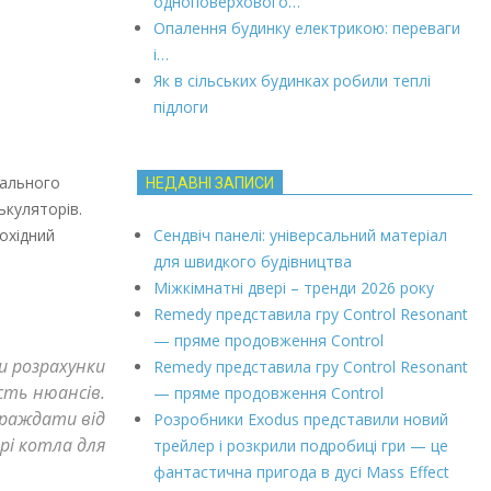
одноповерхового…
Опалення будинку електрикою: переваги
і…
Як в сільських будинках робили теплі
підлоги
тального
НЕДАВНІ ЗАПИСИ
ькуляторів.
охідний
Сендвіч панелі: універсальний матеріал
для швидкого будівництва
Міжкімнатні двері – тренди 2026 року
Remedy представила гру Control Resonant
— пряме продовження Control
и розрахунки
Remedy представила гру Control Resonant
сть нюансів.
— пряме продовження Control
траждати від
Розробники Exodus представили новий
рі котла для
трейлер і розкрили подробиці гри — це
фантастична пригода в дусі Mass Effect