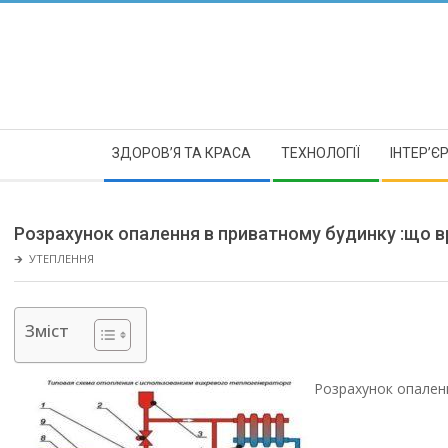
Skip
to
content
Secondary
ЗДОРОВ’Я ТА КРАСА
ТЕХНОЛОГІЇ
ІНТЕР’Є
Navigation
Menu
Розрахунок опалення в приватному будинку :що вр
🡲
УТЕПЛЕННЯ
Зміст
Розрахунок опаленн