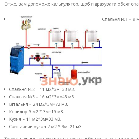
Отже, вам допоможе калькулятор, щоб підрахувати обсяг опа
Спальня №1 – 9 
Спальня №2 – 11 м2*3м=33 м3.
Спальня №3 – 16 м2*3м=48 м3.
Вітальня – 24 м2*3м=72 м3.
Коридор-5 м2 * 3м=15 м3.
Кухня – 11 м2*3м=33 м3.
Санітарний вузол-7 м2 * 3м=21 м3.
Зверніть увагу, що для розрахунку слід брати до уваги кожне 