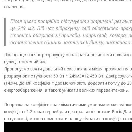
опалення.
Після цього потрібно підсумувати отримані результа
це 249 м3. Під час підрахунку слід обов’язково вр
ставити обігрівальні прилади, наприклад, комора, п
встановлених в інших частинах будинку, вистачало д
Цікаво, що під час розрахунку опалювальної системи важливо 
вулиці в зимовий час.
Пропонуємо взяти довільний показник для місця проживання в 5
розрахунок потужності: 50 Вт * 249м3=12 450 Вт. Далі результ
(14.94). Даний коефіцієнт дає можливість додавати котлу до 
енергозбереження, а також уникати великих перевантажень.
Поправка на коефіцієнт за кліматичними умовами може змінювати
коефіцієнт 1.2 характерний для центральної частини Росії. Дл
потужності, можна помножити площу кімнати на коефіцієнт клі