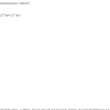
лювальних кімнат:
м2*3м=27 м3.
з приміщень, навіть якщо ви не плануєте скрізь встановлювати ра