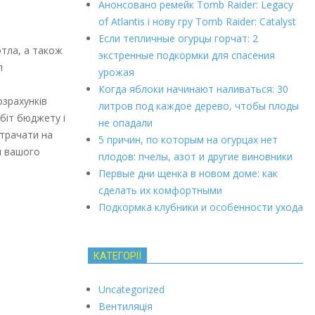
Анонсовано ремейк Tomb Raider: Legacy
of Atlantis і нову гру Tomb Raider: Catalyst
Если тепличные огурцы горчат: 2
тла, а також
экстренные подкормки для спасения
л
урожая
Когда яблоки начинают наливаться: 30
озрахунків
литров под каждое дерево, чтобы плоды
біт бюджету і
не опадали
итрачати на
5 причин, по которым на огурцах нет
н вашого
плодов: пчелы, азот и другие виновники
Первые дни щенка в новом доме: как
сделать их комфортными
Подкормка клубники и особенности ухода
КАТЕГОРІЇ
Uncategorized
Вентиляція