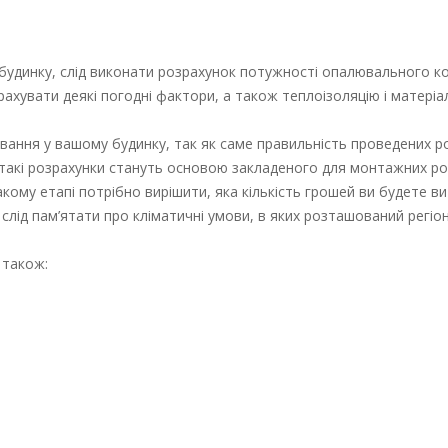
удинку, слід виконати розрахунок потужності опалювального ко
врахувати деякі погодні фактори, а також теплоізоляцію і матеріа
вання у вашому будинку, так як саме правильність проведених р
 такі розрахунки стануть основою закладеного для монтажних ро
акому етапі потрібно вирішити, яка кількість грошей ви будете в
 слід пам’ятати про кліматичні умови, в яких розташований регіо
 також: