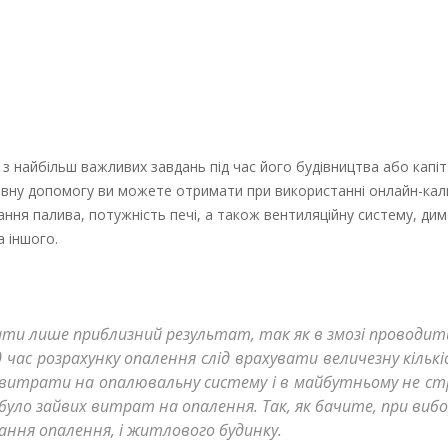
з найбільш важливих завдань під час його будівництва або капі
певну допомогу ви можете отримати при використанні онлайн-кал
ння палива, потужність печі, а також вентиляційну систему, дим
а іншого.
ти лише приблизний результат, так як в змозі проводит
 час розрахунку опалення слід врахувати величезну кількі
 витрати на опалювальну систему і в майбутньому не с
було зайвих витрат на опалення. Так, як бачите, при вибо
нання опалення, і житлового будинку.