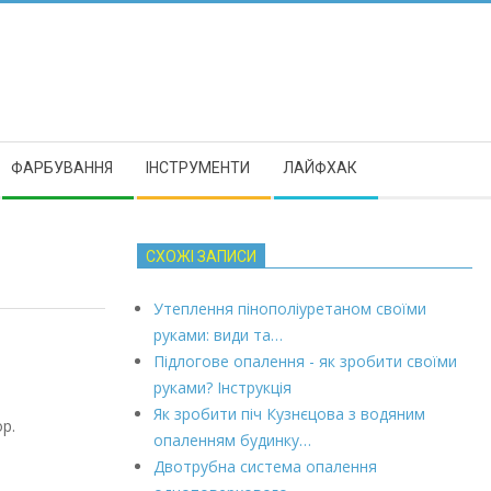
ФАРБУВАННЯ
ІНСТРУМЕНТИ
ЛАЙФХАК
СХОЖІ ЗАПИСИ
Утеплення пінополіуретаном своїми
руками: види та…
Підлогове опалення - як зробити своїми
руками? Інструкція
Як зробити піч Кузнєцова з водяним
ор.
опаленням будинку…
Двотрубна система опалення