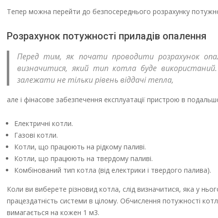
Тепер можна перейти до безпосереднього розрахунку потужно
Розрахунок потужності приладів опалення
Перед тим, як почати проводити розрахунок опал
визначитися, який тип котла буде використаний. У
залежати не тільки рівень віддачі тепла,
але і фінасове забезпечення експлуатації пристрою в подальш
Електричні котли.
Газові котли.
Котли, що працюють на рідкому паливі.
Котли, що працюють на твердому паливі.
Комбінований тип котла (від електрики і твердого палива).
Коли ви виберете різновид котла, слід визначитися, яка у ньо
працездатність системи в цілому. Обчислення потужності котла
вимагається на кожен 1 м3.