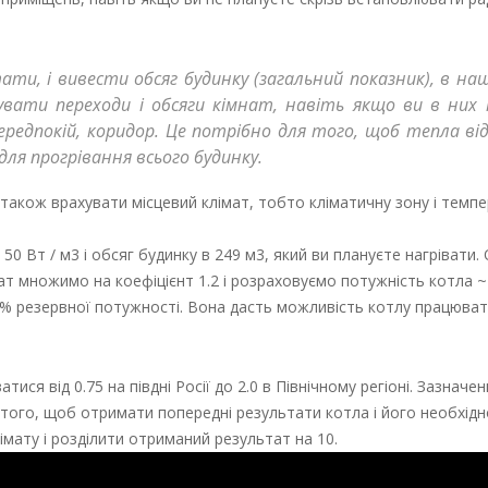
ти, і вивести обсяг будинку (загальний показник), в на
ахувати переходи і обсяги кімнат, навіть якщо ви в них
ередпокій, коридор. Це потрібно для того, щоб тепла від
ля прогрівання всього будинку.
також врахувати місцевий клімат, тобто кліматичну зону і темпе
0 Вт / м3 і обсяг будинку в 249 м3, який ви плануєте нагрівати.
ат множимо на коефіцієнт 1.2 і розраховуємо потужність котла ~
20% резервної потужності. Вона дасть можливість котлу працюват
ся від 0.75 на півдні Росії до 2.0 в Північному регіоні. Зазначе
я того, щоб отримати попередні результати котла і його необхідн
мату і розділити отриманий результат на 10.