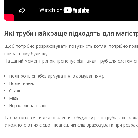
Які труби найкраще підходять для магіст
Щоб потрібно розраховувати потужність котла, потрібно прав
приватному будинку.
На даний момент ринок пропонує різні види труб для систем опа
Поліпропілен (без армування, з армуванням).
Поліетилен.
Сталь.
Мідь.
Нержавіюча сталь
Так, можна взяти для опалення в будинку різні труби, але важ
У кожного з них є свої нюанси, які слід враховувати при розра