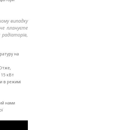
шому випадку
 не плануєте
 радіаторів,
ратуру на
 Отже,
 15 кВт
и в режимі
ний нами
ої