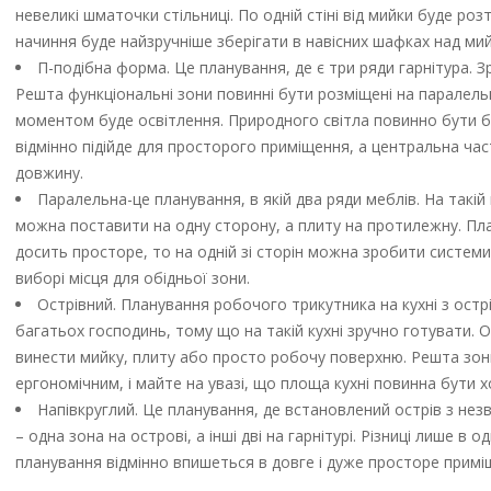
невеликі шматочки стільниці. По одній стіні від мийки буде ро
начиння буде найзручніше зберігати в навісних шафках над ми
П-подібна форма. Це планування, де є три ряди гарнітура. 
Решта функціональні зони повинні бути розміщені на паралель
моментом буде освітлення. Природного світла повинно бути ба
відмінно підійде для просторого приміщення, а центральна част
довжину.
Паралельна-це планування, в якій два ряди меблів. На такій
можна поставити на одну сторону, а плиту на протилежну. План
досить просторе, то на одній зі сторін можна зробити системи з
виборі місця для обідньої зони.
Острівний. Планування робочого трикутника на кухні з остр
багатьох господинь, тому що на такій кухні зручно готувати.
винести мийку, плиту або просто робочу поверхню. Решта зони
ергономічним, і майте на увазі, що площа кухні повинна бути 
Напівкруглий. Це планування, де встановлений острів з нез
– одна зона на острові, а інші дві на гарнітурі. Різниці лише в 
планування відмінно впишеться в довге і дуже просторе примі