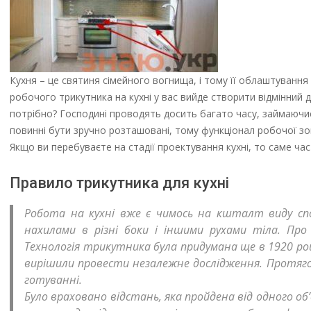
Кухня – це святиня сімейного вогнища, і тому її облаштування п
робочого трикутника на кухні у вас вийде створити відмінний 
потрібно? Господині проводять досить багато часу, займаючись 
повинні бути зручно розташовані, тому функціонал робочої зони
Якщо ви перебуваєте на стадії проектування кухні, то саме ча
Правило трикутника для кухні
Робота на кухні вже є чимось на кшталт виду спо
нахилами в різні боки і іншими рухами тіла. Пр
Технологія трикутника була придумана ще в 1920 роц
вирішили провести незалежне дослідження. Протягом
готуванні.
Було враховано відстань, яка пройдена від одного об