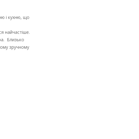
ню і кухню, що
я найчастіше.
ра. Близько
мому зручному