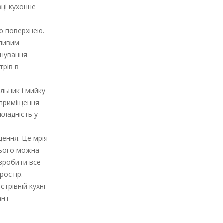
вці кухонне
ою поверхнею.
жливим
анування
трів в
льник і мийку
 приміщення
кладність у
щення. Це мрія
нього можна
 зробити все
ростір.
трівній кухні
ант