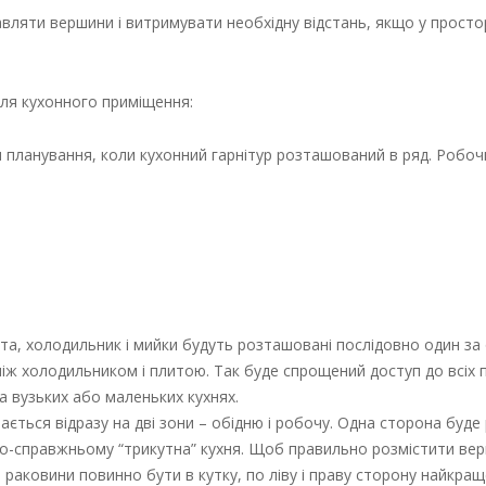
вляти вершини і витримувати необхідну відстань, якщо у просто
 для кухонного приміщення:
ип планування, коли кухонний гарнітур розташований в ряд. Робо
ита, холодильник і мийки будуть розташовані послідовно один за
іж холодильником і плитою. Так буде спрощений доступ до всіх п
 вузьких або маленьких кухнях.
ається відразу на дві зони – обідню і робочу. Одна сторона буд
 по-справжньому “трикутна” кухня. Щоб правильно розмістити ве
 раковини повинно бути в кутку, по ліву і праву сторону найкра