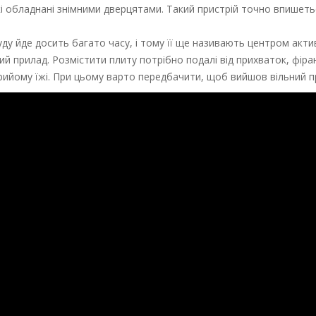
кі обладнані знімними дверцятами. Такий пристрій точно впишеть
ду йде досить багато часу, і тому її ще називають центром акти
 прилад. Розмістити плиту потрібно подалі від прихваток, фіран
рийому їжі. При цьому варто передбачити, щоб вийшов вільний пр