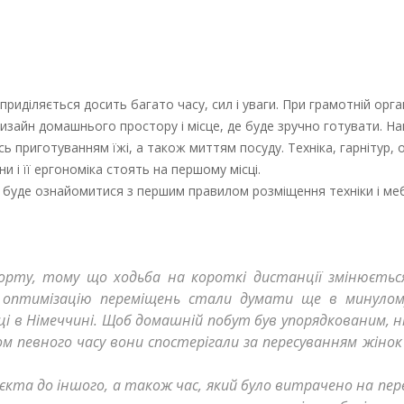
риділяється досить багато часу, сил і уваги. При грамотній орган
дизайн домашнього простору і місце, де буде зручно готувати. На
приготуванням їжі, а також миттям посуду. Техніка, гарнітур, об
 і її ергономіка стоять на першому місці.
с буде ознайомитися з першим правилом розміщення техніки і мебл
рту, тому що ходьба на короткі дистанції змінюється
о оптимізацію переміщень стали думати ще в минулом
і в Німеччині. Щоб домашній побут був упорядкованим, ні
 певного часу вони спостерігали за пересуванням жінок 
’єкта до іншого, а також час, який було витрачено на пер