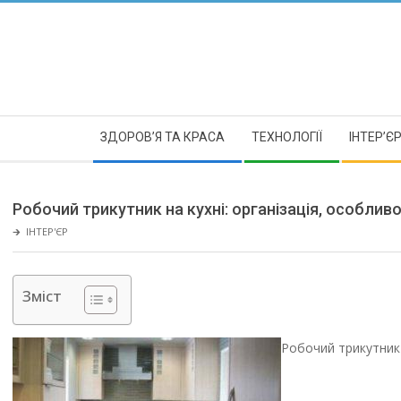
Skip
to
content
Secondary
ЗДОРОВ’Я ТА КРАСА
ТЕХНОЛОГІЇ
ІНТЕР’Є
Navigation
Menu
Робочий трикутник на кухні: організація, особливос
🡲
ІНТЕР'ЄР
Зміст
Робочий трикутник н