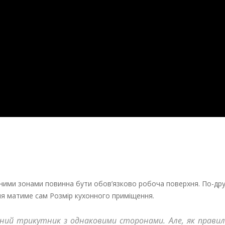
вними зонами повинна бути обов’язково робоча поверхня. По-дру
ня матиме сам Розмір кухонного приміщення.
ений трикутник з однаковими сторонами. Але, як прави