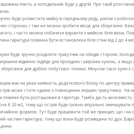
зташована плита, а холодильник буде у другій. При такій розстано
йкою.
Зручно буде розмістити мийку в середньому ряду, разом з робоч
них сторонах, і там же можна зробити місце для зберігання. Ва
гато, і часто можна побачити варіанти з мийкою біля вікна. Пл
ина гарнітура повинна бути встановлена біля стіни від 2 до 4 ме
 кухні буде зручно розділяти трикутник на обидві сторони. Холоди
ування відмінно підійде для прохідних і широких кухонь, а якщо
берігання для дрібної побутової техніки. Мінусом такої кухні є с
івцем має на увазі наявність додаткового блоку по центру примі
 Острів може стати однією з повноцінних вершин трикутника. На 
 повинні бути розташовані в гарнітурі. Тумба дасть можливість
хоча б 20 м2, тому що острів буде сильно візуально зменшувати п
вичайною формою. Тут буде працювати той же принцип, що і на ос
одній частині гарнітура, тому що вона буде розміщена по дузі. Варі
щення.