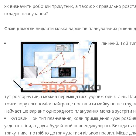
Як визначити робочий трикутник, а також Як правильно розста
складне планування?
Фахівці змогли виділити кілька варіантів планувальних рішень
Лінійний. Той т
тут розгорнутий, і можна переміщатися уздовж однієї лінії. Пл
точки зору ергономіки найкраще поставити мийку по центру, м
Найчастіше варіант однорядного планування можна зустріти на
Кутовий. Той тип планування, коли приміщення кухні розбив
уздовж стіни, а друга буде йти їй перпендикулярно. Виходить
трикутника, потрібно дотримуватися кількох правил. Місце для