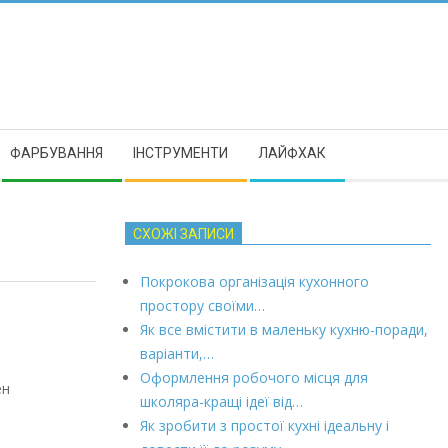
ФАРБУВАННЯ
ІНСТРУМЕНТИ
ЛАЙФХАК
СХОЖІ ЗАПИСИ
Покрокова організація кухонного
простору своїми…
Як все вмістити в маленьку кухню-поради,
варіанти,…
Оформлення робочого місця для
ен
школяра-кращі ідеї від…
Як зробити з простої кухні ідеальну і