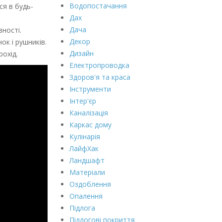
Водопостачання
ся в будь-
Дах
Дача
вності.
Декор
ок і рушників.
Дизайн
охід.
Електропроводка
Здоров'я та краса
Інструменти
Інтер'єр
Каналізація
Каркас дому
Кулінарія
ЛайфХак
Ландшафт
Матеріали
Оздоблення
Опалення
Підлога
Підлогові покриття