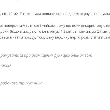
, ніж 10 м2. Також стала поширеною тенденція з’єднувати віталь
ї поверхні між плитою і мийкою, тому що вони використовуютьс
ки. Якщо в цифрах, то це мінімум 1.2 метра і максимум 2.7 мет
аються миттям посуду, тому дану вершину варто розмістити в са
тримуватися при розміщенні функціональних зон:
ьником.
а робочого трикутника.