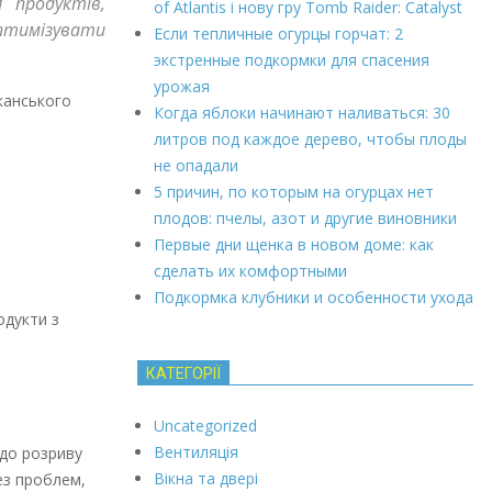
 продуктів,
of Atlantis і нову гру Tomb Raider: Catalyst
оптимізувати
Если тепличные огурцы горчат: 2
экстренные подкормки для спасения
урожая
иканського
Когда яблоки начинают наливаться: 30
литров под каждое дерево, чтобы плоды
не опадали
5 причин, по которым на огурцах нет
плодов: пчелы, азот и другие виновники
Первые дни щенка в новом доме: как
сделать их комфортными
Подкормка клубники и особенности ухода
одукти з
КАТЕГОРІЇ
Uncategorized
Вентиляція
до розриву
Вікна та двері
ез проблем,