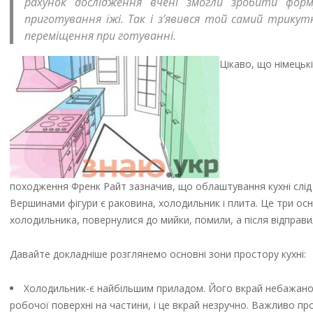
рахунок дослідження вчені змогли зробити форм
приготування їжі. Так і з’явився той самий трику
переміщення при готуванні.
Цікаво, що німецьк
походження Френк Райт зазначив, що облаштування кухні слід 
Вершинами фігури є раковина, холодильник і плита. Це три осн
холодильника, повернулися до мийки, помили, а після відправи
Давайте докладніше розглянемо основні зони простору кухні:
Холодильник-є найбільшим приладом. Його вкрай небажано
робочої поверхні на частини, і це вкрай незручно. Важливо п