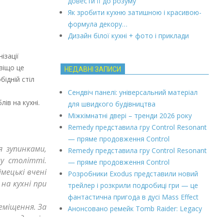
довести її до розуму
Як зробити кухню затишною і красивою-
формула декору…
Дизайн білої кухні + фото і приклади
ізації
віщо це
НЕДАВНІ ЗАПИСИ
ідній стіл
Сендвіч панелі: універсальний матеріал
ів на кухні.
для швидкого будівництва
Міжкімнатні двері – тренди 2026 року
Remedy представила гру Control Resonant
— пряме продовження Control
 зупинками,
Remedy представила гру Control Resonant
у столітті.
— пряме продовження Control
мецькі вчені
Розробники Exodus представили новий
на кухні при
трейлер і розкрили подробиці гри — це
фантастична пригода в дусі Mass Effect
еміщення. За
Анонсовано ремейк Tomb Raider: Legacy