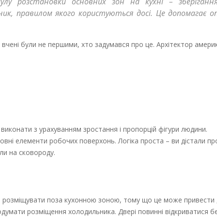
улу розстановки основних зон на кухні – зберігання
тник, правилом якого користуються досі. Це допомагає 
і вчені були не першими, хто задумався про це. Архітектор амер
виконати з урахуванням зростання і пропорцій фігури людини.
овні елементи робочих поверхонь. Логіка проста – ви дістали пр
ли на сковороду.
 розміщувати поза кухонною зоною, тому що це може привести 
родумати розміщення холодильника. Двері повинні відкриватися б