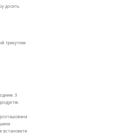
ру досить
чий трикутник
 одним. З
родуктів.
е розташована
ршини
ще встановити