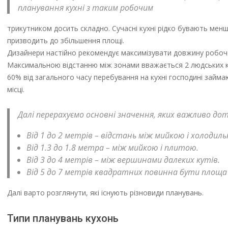
планування кухні з таким робочим
трикутником досить складно. Сучасні кухні рідко бувають менш
призводить до збільшення площі.
Дизайнери настійно рекомендує максимізувати довжину робочо
Максимальною відстанню між зонами вважається 2 людських кро
60% від загального часу перебування на кухні господині займ
місці.
Далі перерахуємо основні значення, яких важливо до
Від 1 до 2 метрів – відстань між мийкою і холодил
Від 1.3 до 1.8 метра – між мийкою і плитою.
Від 3 до 4 метрів – між вершинами далеких кутів.
Від 5 до 7 метрів квадратних повинна бути площ
Далі варто розглянути, які існують різновиди планувань.
Типи планувань кухонь