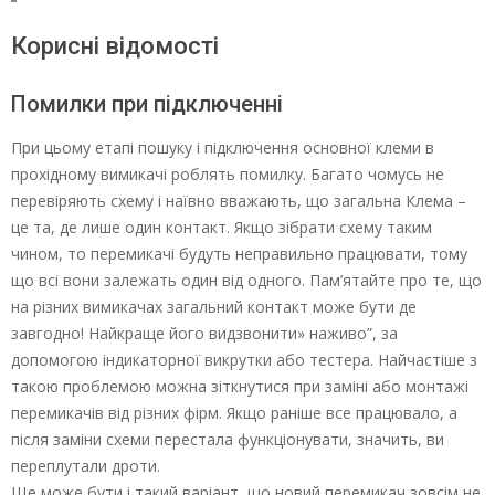
Корисні відомості
Помилки при підключенні
При цьому етапі пошуку і підключення основної клеми в
прохідному вимикачі роблять помилку. Багато чомусь не
перевіряють схему і наївно вважають, що загальна Клема –
це та, де лише один контакт. Якщо зібрати схему таким
чином, то перемикачі будуть неправильно працювати, тому
що всі вони залежать один від одного. Пам’ятайте про те, що
на різних вимикачах загальний контакт може бути де
завгодно! Найкраще його видзвонити» наживо”, за
допомогою індикаторної викрутки або тестера. Найчастіше з
такою проблемою можна зіткнутися при заміні або монтажі
перемикачів від різних фірм. Якщо раніше все працювало, а
після заміни схеми перестала функціонувати, значить, ви
переплутали дроти.
Ще може бути і такий варіант, що новий перемикач зовсім не