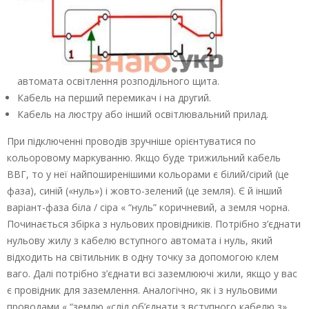
автомата освітлення розподільного щита.
Кабель на перший перемикач і на другий.
Кабель на люстру або інший освітлювальний прилад.
При підключенні проводів зручніше орієнтуватися по
кольоровому маркуванню. Якщо буде трижильний кабель
ВВГ, то у неї найпоширенішими кольорами є білий/сірий (це
фаза), синій («нуль») і жовто-зелений (це земля). Є й інший
варіант-фаза біла / сіра « “нуль” коричневий, а земля чорна.
Починається збірка з нульових провідників. Потрібно з’єднати
нульову жилу з кабелю вступного автомата і нуль, який
відходить на світильник в одну точку за допомогою клем
ваго. Далі потрібно з’єднати всі заземлюючі жили, якщо у вас
є провідник для заземлення. Аналогічно, як і з нульовими
проводами « “землю «слід об’єднати з вступного кабелю з»