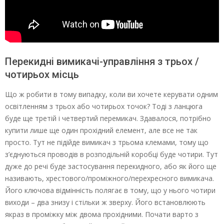
Перекидні вимикачі-управління з трьох /
чотирьох місць
Що ж робити в тому випадку, коли ви хочете керувати одним
освітленням з трьох або чотирьох точок? Тоді з ланцюга
буде ще третій і четвертий перемикач. Здавалося, потрібно
купити лише ще один прохідний елемент, але все не так
просто. Тут не підійде вимикач з трьома клемами, тому що
з’єднуються проводів в розподільній коробці буде чотири. Тут
дуже до речі буде застосування перекидного, або як його ще
називають, хрестового/проміжного/перехресного вимикача.
Його ключова відмінність полягає в тому, що у нього чотири
виходи – два знизу і стільки ж зверху. Його встановлюють
якраз в проміжку між двома прохідними. Почати варто з