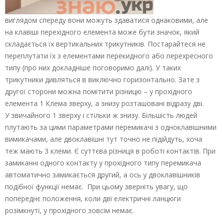
виглядом спереду вони можуть здаватися однаковими, але
на клавіші перехідного елемента може бути значок, який
складається їх вертикальних трикутників. Постарайтеся не
переплутати їх з елементами перекидного або перехресного
типу (про них докладніше поговоримо далі). У таких
трикутники дивляться в виключно горизонтально. Зате з
другої сторони можна помітити різницю – у прохідного
елемента 1 Клема зверху, а знизу розташовані відразу дві.
У звичайного 1 зверху і стільки ж знизу. Більшість людей
плутають за цими параметрами перемикачі з одноклавішними
вимикачами, але двоклавішні тут точно не підійдуть, хоча
теж мають 3 клеми. Є суттєва різниця в роботі контактів. При
замиканні одного контакту у прохідного типу перемикача
автоматично замикається другий, а ось у двоклавішників
подібної функції немає. При цьому зверніть увагу, що
попереднє положення, коли дві електричні ланцюги
розімкнуті, у прохідного зовсім немає.