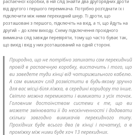
распаєчної коробки, в ній слід знайти два другорядних дроти
від другого і першого перемикача. Потрібно роз’єднати їх і
підключити між ними перекидний шнур. Ті дроти, що
розташовані з першого, підключіть на вхід, а ті, що йдуть на
другий – до клем виходу. Схему підключення прохідного
вимикача слід завжди перевіряти, тому що часто буває так,
що вихід і вхід у них розташований на одній стороні.
Природно, що не потрібно запихати сам перекидний
провід в распаечную коробку, вистачить і того, що
ви заведете туди кінці від чотирижильного кабелю.
А сам вимикач слід розмістити в будь-якому зручно
для вас місці-біля ліжка, в середині коридору та інше.
Світло можна перемикати і вимикати з усіх точок.
Головним достоїнством системи є те, що ви
можете змінювати її до нескінченності і додавати
скільки завгодно вимикачів перекидного типу.
Прохідних буде всього два (в кінці і початку), а в
проміжку між ними буде хоч 13 перекидних.