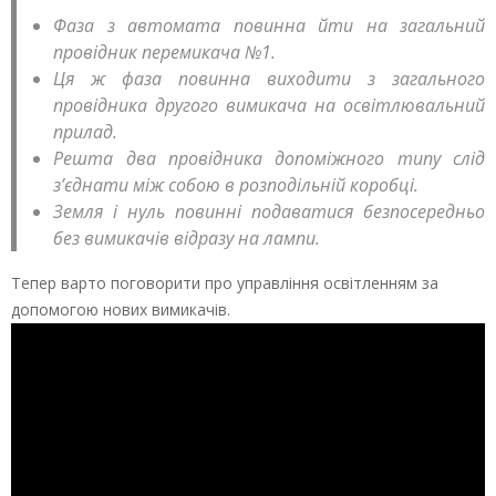
Фаза з автомата повинна йти на загальний
провідник перемикача №1.
Ця ж фаза повинна виходити з загального
провідника другого вимикача на освітлювальний
прилад.
Решта два провідника допоміжного типу слід
з’єднати між собою в розподільній коробці.
Земля і нуль повинні подаватися безпосередньо
без вимикачів відразу на лампи.
Тепер варто поговорити про управління освітленням за
допомогою нових вимикачів.