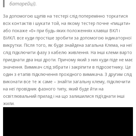
батарейці).
За допомогою щупів на тестері слід поперемінно торкатися
всіх контактів і шукати той, на якому тестер почне «пищати»
або покаже «0» при будь-яких положеннях клавіші ВКЛ і
ВИКЛ. все куди простіше зробити за допомогою індикаторної
викрутки. Після того, як буде знайдена загальна Клема, на неї
слід підключити фазу з кабелю живлення. На інші клеми варто
приєднати два інші дроти. Причому який з них куди піде не має
значення. Вимикач слід зібрати і закріпити в підрозетнику. Це
один з етапів підключення прохідного вимикача. З другим слід
виконати все те ж саме – знайти загальну клему, підключити
на неї провідник фазного типу, який буде йти на
освітлювальний прилад і на що залишилися під’єднати інші
жили.