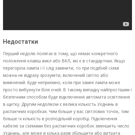
Недостатки
Перший недолік полягає в тому, що немає конкретного
положення клавіш викл або ВКЛ, які є в стандартних. Якщо
перегоріла лампа і її слід замінити, то при подібній схемі
можна не відразу зрозуміти, включений світло або
вимкнений. Буде неприємно, коли при заміні лампа може
просто вибухнути біля очей. В такому випадку найпростішим і
безпечним способом буде відключення автомата освітлення
в щитку. Другим недоліком є велика кількість з’єднань в
распаєчних коробках. Чим більше у вас світлових точок, тим
більше їх кількість в розподільній коробці. Підключення
кабелю за схемами без распаєчних коробок зменшить число
з’єднань, але може в кілька разів збільшити або витрата