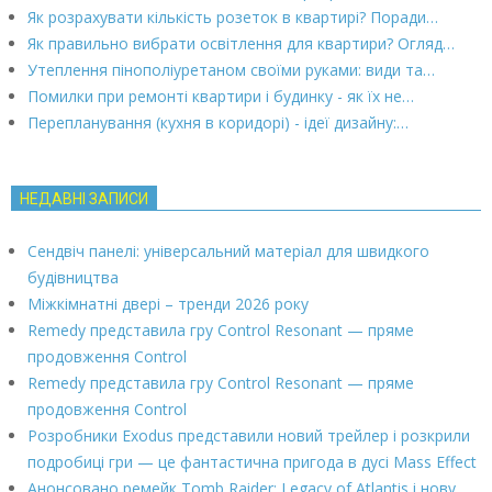
Як розрахувати кількість розеток в квартирі? Поради…
Як правильно вибрати освітлення для квартири? Огляд…
Утеплення пінополіуретаном своїми руками: види та…
Помилки при ремонті квартири і будинку - як їх не…
Перепланування (кухня в коридорі) - ідеї дизайну:…
НЕДАВНІ ЗАПИСИ
Сендвіч панелі: універсальний матеріал для швидкого
будівництва
Міжкімнатні двері – тренди 2026 року
Remedy представила гру Control Resonant — пряме
продовження Control
Remedy представила гру Control Resonant — пряме
продовження Control
Розробники Exodus представили новий трейлер і розкрили
подробиці гри — це фантастична пригода в дусі Mass Effect
Анонсовано ремейк Tomb Raider: Legacy of Atlantis і нову