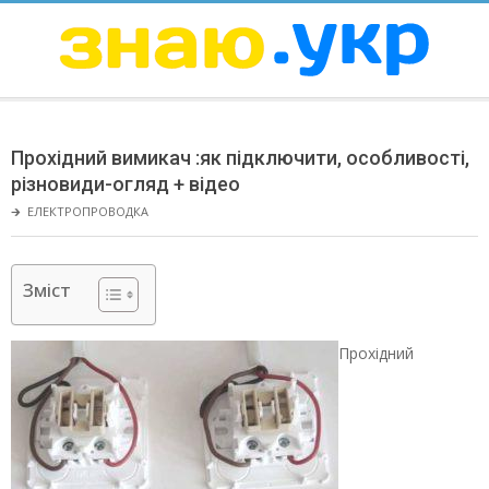
Skip
to
content
ЗНАЮ
Secondary
Navigation
Прохідний вимикач :як підключити, особливості,
Menu
різновиди-огляд + відео
🡲
ЕЛЕКТРОПРОВОДКА
Зміст
Прохідний