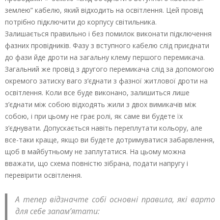
землею” кабелю, який відходить на освітлення. Цей провід
потрібно підключити до корпусу світильника.
Залишається правильно і без помилок виконати підключення
фазних провідників. Фазу з вступного кабелю слід приєднати
до фази йде дроти на загальну клему першого перемикача.
Загальний же провід з другого перемикача слід за допомогою
окремого затиску ваго з’єднати з фазної житлової дроти на
освітлення. Коли все буде виконано, залишиться лише
з’єднати між собою відходять жили з двох вимикачів між
собою, і при цьому не грає ролі, як саме ви будете їх
з’єднувати. Допускається навіть переплутати кольору, але
все-таки краще, якщо ви будете дотримуватися забарвлення,
щоб в майбутньому не заплутатися. На цьому можна
вважати, що схема повністю зібрана, подати напругу і
перевірити освітлення.
А тепер відзначте собі основні правила, які варто
для себе запам’ятати: