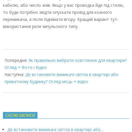
кабелю, або число жив. Якщо у вас проводка йде під стелю,
то буде потрібно звідти опускати провід для кожного
перемикача, а після піднімати вгору. Кращий варіант тут-
використання реле імпульсного типу.
2022-
03-
Попередня:
Як правильно вибрати освітлення для квартири?
08
Огляд + Фото і Відео
Наступна:
Де встановити вимикачі світла в квартирі або
приватному будинку? Огляд місць + відео
СХОЖІ ЗАПИСИ
Де встановити вимикачі світла в квартирі або…