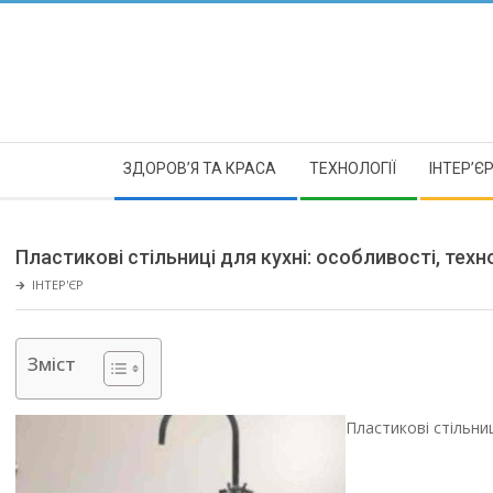
Skip
to
content
Secondary
ЗДОРОВ’Я ТА КРАСА
ТЕХНОЛОГІЇ
ІНТЕР’Є
Navigation
Menu
Пластикові стільниці для кухні: особливості, тех
🡲
ІНТЕР'ЄР
Зміст
Пластикові стільниц