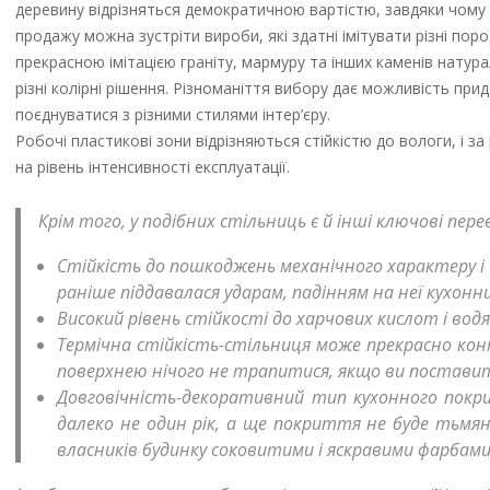
деревину відрізняться демократичною вартістю, завдяки чому 
продажу можна зустріти вироби, які здатні імітувати різні поро
прекрасною імітацією граніту, мармуру та інших каменів натур
різні колірні рішення. Різноманіття вибору дає можливість пр
поєднуватися з різними стилями інтер’єру.
Робочі пластикові зони відрізняються стійкістю до вологи, і
на рівень інтенсивності експлуатації.
Крім того, у подібних стільниць є й інші ключові пере
Стійкість до пошкоджень механічного характеру і 
раніше піддавалася ударам, падінням на неї кухонн
Високий рівень стійкості до харчових кислот і водя
Термічна стійкість-стільниця може прекрасно конт
поверхнею нічого не трапитися, якщо ви поставите
Довговічність-декоративний тип кухонного покр
далеко не один рік, а ще покриття не буде тьмян
власників будинку соковитими і яскравими фарбами