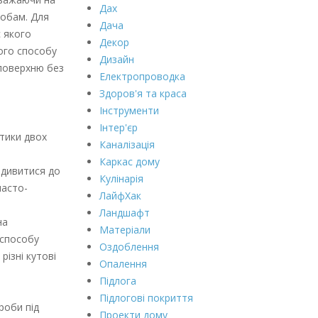
Дах
робам. Для
Дача
с якого
Декор
кого способу
Дизайн
 поверхню без
Електропроводка
Здоров'я та краса
Інструменти
Інтер'єр
стики двох
Каналізація
Каркас дому
идивитися до
Кулінарія
часто-
ЛайфХак
Ландшафт
на
Матеріали
 способу
Оздоблення
різні кутові
Опалення
Підлога
Підлогові покриття
роби під
Проекти дому