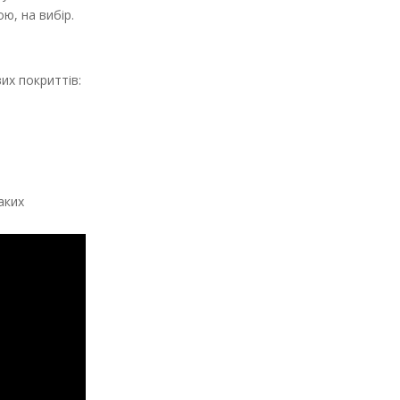
ю, на вибір.
их покриттів:
аких