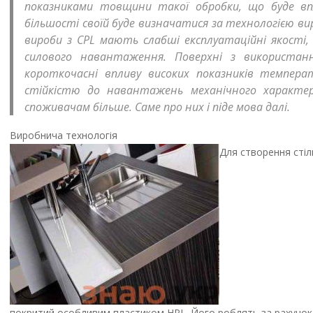
показниками товщини такої обробки, що буде впл
більшості своїй буде визначатися за технологією в
вироби з СРL мають слабші експлуатаційні якості
силового навантаження. Поверхні з використан
короткочасні впливу високих показників температ
стійкістю до навантажень механічного характеру
споживачам більше. Саме про них і піде мова далі.
Виробнича технологія
Для створення стіль
покритий особливим пластиком НРL. Його роблять за рахунок