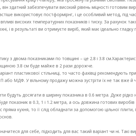
, він здатний забезпечувати високий рівень міцності готовим ви
астіше використовує постформірнг, і це особливий метод, під ча
 впливі високих температурних показників і тиску. За рахунок та
ні, і в результаті ви отримуєте виріб, який має ідеально гладку
ику з двома показниками по товщині – це 2.8 і 3.8 см.Характери
вщиною 3.8 см буде майже в 2 рази дорожче.
варіант пластикової стільниці, то часто фахівці рекомендують пр
СП або МДФ. У вільному продажу можна зустріти їх не так вже й 
ити будуть досягати в ширину показника в 0.6 метра. Дуже рідко 
уде показник в 0.3, 1 і 1.2 метра, а ось довжина готових виробів
 пряма кухня, то її слід обладнати за допомогою цільної плити, і 
основ.
ачитеся для себе, підходить для вас такий варіант чи ні. Такі ви