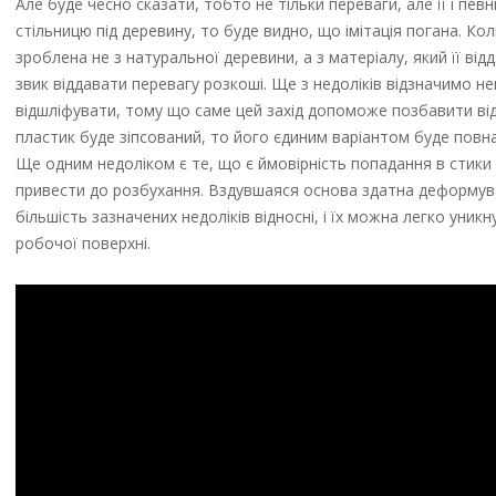
Але буде чесно сказати, тобто не тільки переваги, але її і пе
стільницю під деревину, то буде видно, що імітація погана. К
зроблена не з натуральної деревини, а з матеріалу, який її від
звик віддавати перевагу розкоші. Ще з недоліків відзначимо н
відшліфувати, тому що саме цей захід допоможе позбавити від
пластик буде зіпсований, то його єдиним варіантом буде повна 
Ще одним недоліком є те, що є ймовірність попадання в стики
привести до розбухання. Вздувшаяся основа здатна деформува
більшість зазначених недоліків відносні, і їх можна легко ун
робочої поверхні.