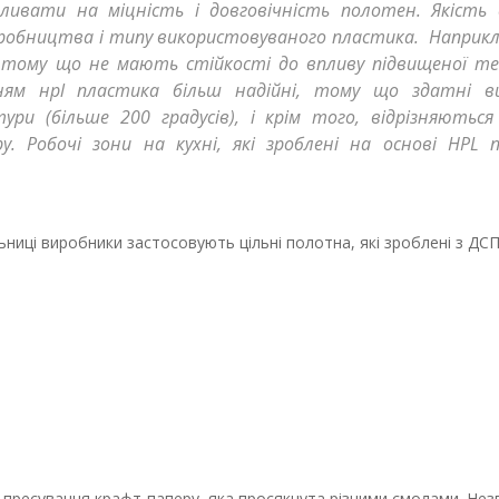
ивати на міцність і довговічність полотен. Якість 
иробництва і типу використовуваного пластика. Наприкл
, тому що не мають стійкості до впливу підвищеної т
ням нрl пластика більш надійні, тому що здатні 
ури (більше 200 градусів), і крім того, відрізняютьс
. Робочі зони на кухні, які зроблені на основі НРL 
ниці виробники застосовують цільні полотна, які зроблені з ДСП, 
 пресування крафт-паперу, яка просякнута різними смолами. Не