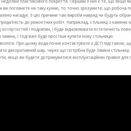
вні недоліки пластикового покриття. Першим з них є те, що якщо 
оли ви поглянете на таку кухню, то точно зрозумієте, що робоча 
далено нагадує. З цієї причини такі вироби навряд чи будуть обран
епридатність до ремонтних робіт. Наприклад, стільниці з каменю
 потертостей і подряпин, і буде відновлювати естетичність пове
заміна, і тоді вже буде простіше купити нову стільницю.
 вологи. При цьому вода почне контактувати з ДСП підставою, щ
ти декоративний шар, через що потрібна буде Заміна стільниці.
икнути, якщо ви будете дотримуватися експлуатаційних правил для