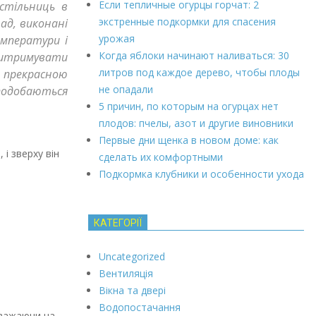
Если тепличные огурцы горчат: 2
стільниць в
экстренные подкормки для спасения
ад, виконані
урожая
емператури і
Когда яблоки начинают наливаться: 30
витримувати
литров под каждое дерево, чтобы плоды
я прекрасною
не опадали
подобаються
5 причин, по которым на огурцах нет
плодов: пчелы, азот и другие виновники
Первые дни щенка в новом доме: как
і зверху він
сделать их комфортными
Подкормка клубники и особенности ухода
КАТЕГОРІЇ
Uncategorized
Вентиляція
Вікна та двері
Водопостачання
зважаючи на