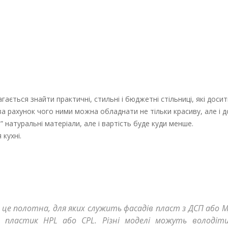
ться знайти практичні, стильні і бюджетні стільниці, які досить
за рахунок чого ними можна обладнати не тільки красиву, але і 
 натуральні матеріали, але і вартість буде куди менше.
кухні.
– це полотна, для яких служить фасадів пласт з ДСП або М
 пластик НРL або СРL. Різні моделі можуть володіт