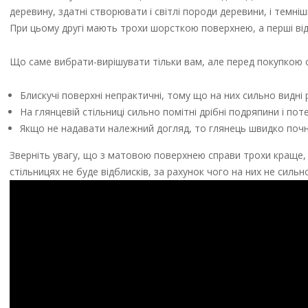
деревину, здатні створювати і світлі породи деревини, і темн
При цьому другі мають трохи шорсткою поверхнею, а перші ві
Що саме вибрати-вирішувати тільки вам, але перед покупкою сл
Блискучі поверхні непрактичні, тому що на них сильно видні р
На глянцевій стільниці сильно помітні дрібні подряпини і поте
Якщо не надавати належний догляд, то глянець швидко почне
Зверніть увагу, що з матовою поверхнею справи трохи краще, 
стільницях не буде відблисків, за рахунок чого на них не сильно