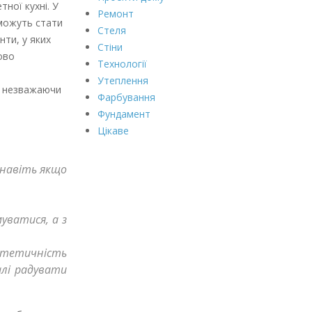
ної кухні. У
Ремонт
 можуть стати
Стеля
нти, у яких
Стіни
ово
Технології
Утеплення
о, незважаючи
Фарбування
Фундамент
Цікаве
 навіть якщо
уватися, а з
стетичність
алі радувати