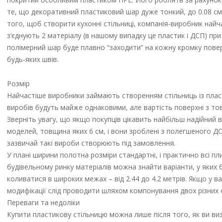
те, що декоративний пластиковий шар дуже тонкий, до 0.08 см
того, щоб створити кухонні стільниці, компанія-виробник найч
з’єднують 2 матеріалу (в нашому випадку це пластик і ДСП) при
полімерний шар буде плавно “заходити” на кожну кромку поверх
будь-яких швів.
Розмір
Найчастіше виробники займають створенням стільниць із пласт
виробів будуть майже однаковими, але вартість поверхні з то
Зверніть увагу, що якщо покупців цікавить найбільш надійний 
моделей, товщина яких 6 см, і вони зроблені з полегшеного Д
зазвичай такі вироби створюють під замовлення.
У плані ширини полотна розміри стандартні, і практично всі пл
будівельному ринку матеріалів можна знайти варіанти, у яких б
коливатися в широких межах – від 2.44 до 4.2 метрів. Якщо у вас
модифікації слід проводити шляхом компонування двох різних 
Переваги та недоліки
Купити пластикову стільницю можна лише після того, як ви визн