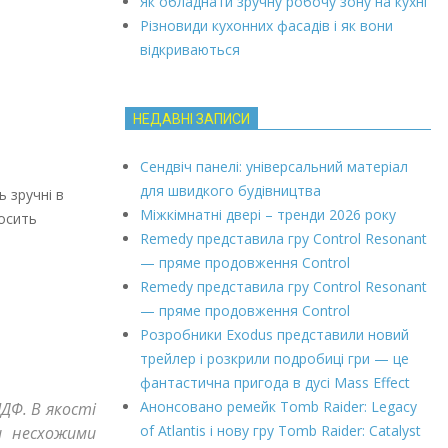
Як обладнати зручну робочу зону на кухні
Різновиди кухонних фасадів і як вони
відкриваються
НЕДАВНІ ЗАПИСИ
Сендвіч панелі: універсальний матеріал
для швидкого будівництва
 зручні в
Міжкімнатні двері – тренди 2026 року
досить
Remedy представила гру Control Resonant
— пряме продовження Control
Remedy представила гру Control Resonant
— пряме продовження Control
Розробники Exodus представили новий
трейлер і розкрили подробиці гри — це
фантастична пригода в дусі Mass Effect
Анонсовано ремейк Tomb Raider: Legacy
ДФ. В якості
of Atlantis і нову гру Tomb Raider: Catalyst
и несхожими