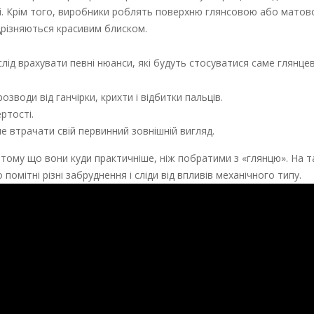
іші. Крім того, виробники роблять поверхню глянсовою або матово
дрізняються красивим блиском.
ід врахувати певні нюанси, які будуть стосуватися саме глянцев
озводи від ганчірки, крихти і відбитки пальців.
ртості.
 втрачати свій первинний зовнішній вигляд.
тому що вони куди практичніше, ніж побратими з «глянцю». На т
 помітні різні забруднення і сліди від впливів механічного типу.