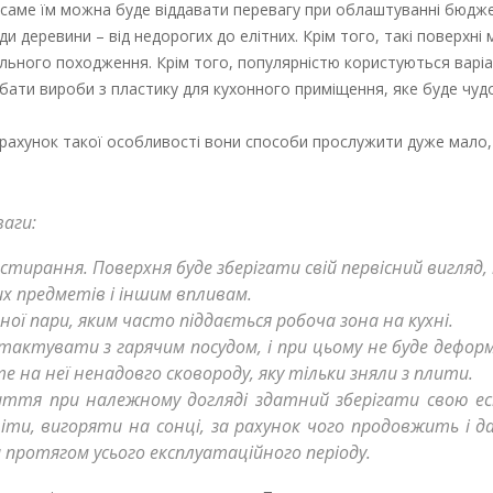
саме їм можна буде віддавати перевагу при облаштуванні бюджет
ди деревини – від недорогих до елітних. Крім того, такі поверхні
ального походження. Крім того, популярністю користуються варіа
идбати вироби з пластику для кухонного приміщення, яке буде чуд
 за рахунок такої особливості вони способи прослужити дуже мал
ваги:
стирання. Поверхня буде зберігати свій первісний вигляд,
их предметів і іншим впливам.
ної пари, яким часто піддається робоча зона на кухні.
актувати з гарячим посудом, і при цьому не буде деформ
 на неї ненадовго сковороду, яку тільки зняли з плити.
иття при належному догляді здатний зберігати свою е
іти, вигоряти на сонці, за рахунок чого продовжить і д
 протягом усього експлуатаційного періоду.