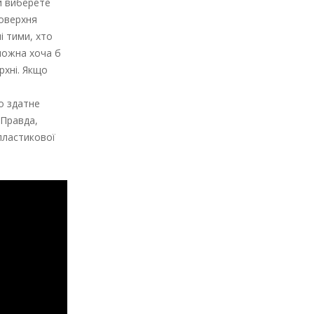
ви виберете
поверхня
і тими, хто
 можна хоча б
рхні. Якщо
о здатне
 Правда,
 пластикової