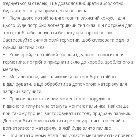
з’єднується зі стелею, і це дозволяє вибирати абсолютно
будь-яке місце для приміщення вогнища.
Після цього потрібно виготовити захисний кожух, і для
цього буде потрібно вогнетривкий тип скла. Він потрібен для
того, щоб забезпечувати безпеку при горінні вогню.
Застосовуйте силіконовий герметик, щоб склеювати один з
одним частини скла.
Коли пройде потрібний час для ідеального просихання
герметика, потрібно приєднати скло до короба, зробленого з
металу.
Металеві шви, які залишилися на коробці потрібно
відшліфувати, а ще обробити за допомогою матеріалу для
затірки і висушити.
Практично остаточним моментом в спорудженні
підвісного типу каміна стануть монтаж пальника. Найкраще
при такому процесі застосовувати готову придбану пальник.
Дно коробки повинно містити резервуар, виготовлений з
вогнетривкого матеріалу, в якій буде влито паливо.
При остаточному етапі слід укласти металеву сітку поверх