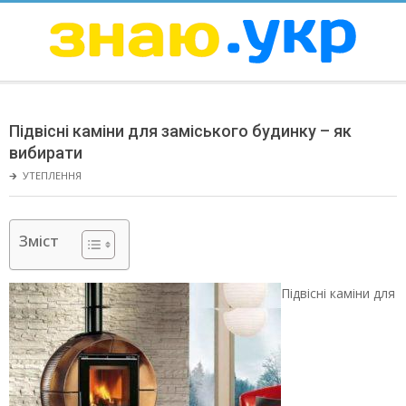
Skip
to
content
ЗНАЮ
Secondary
Navigation
Підвісні каміни для заміського будинку – як
Menu
вибирати
🡲
УТЕПЛЕННЯ
Зміст
Підвісні каміни для