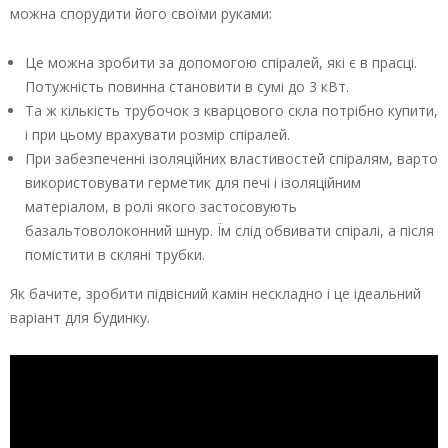
можна спорудити його своїми руками:
Це можна зробити за допомогою спіралей, які є в прасці.
Потужність повинна становити в сумі до 3 кВт.
Та ж кількість трубочок з кварцового скла потрібно купити,
і при цьому врахувати розмір спіралей.
При забезпеченні ізоляційних властивостей спіралям, варто
використовувати герметик для печі і ізоляційним
матеріалом, в ролі якого застосовують
базальтоволоконний шнур. Їм слід обвивати спіралі, а після
помістити в скляні трубки.
Як бачите, зробити підвісний камін нескладно і це ідеальний
варіант для будинку.