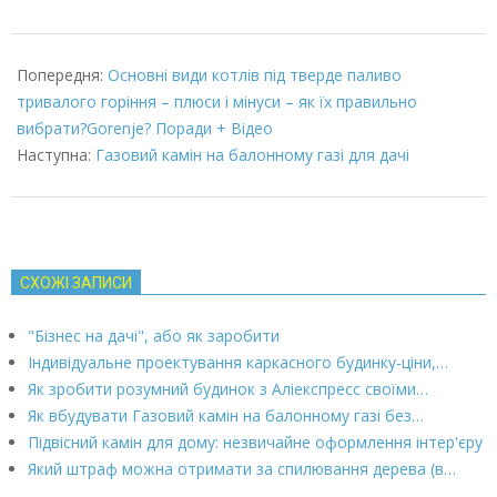
2022-
03-
Попередня:
Основні види котлів під тверде паливо
08
тривалого горіння – плюси і мінуси – як їх правильно
вибрати?Gorenje? Поради + Відео
Наступна:
Газовий камін на балонному газі для дачі
СХОЖІ ЗАПИСИ
"Бізнес на дачі", або як заробити
Індивідуальне проектування каркасного будинку-ціни,…
Як зробити розумний будинок з Аліекспресс своїми…
Як вбудувати Газовий камін на балонному газі без…
Підвісний камін для дому: незвичайне оформлення інтер'єру
Який штраф можна отримати за спилювання дерева (в…