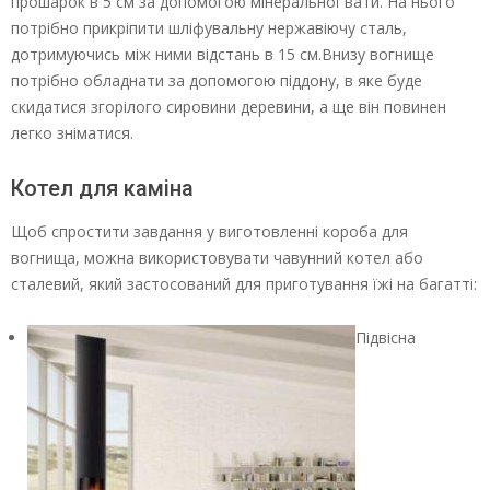
прошарок в 5 см за допомогою мінеральної вати. На нього
потрібно прикріпити шліфувальну нержавіючу сталь,
дотримуючись між ними відстань в 15 см.Внизу вогнище
потрібно обладнати за допомогою піддону, в яке буде
скидатися згорілого сировини деревини, а ще він повинен
легко зніматися.
Котел для каміна
Щоб спростити завдання у виготовленні короба для
вогнища, можна використовувати чавунний котел або
сталевий, який застосований для приготування їжі на багатті:
Підвісна