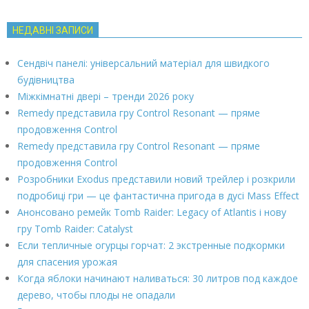
НЕДАВНІ ЗАПИСИ
Сендвіч панелі: універсальний матеріал для швидкого
будівництва
Міжкімнатні двері – тренди 2026 року
Remedy представила гру Control Resonant — пряме
продовження Control
Remedy представила гру Control Resonant — пряме
продовження Control
Розробники Exodus представили новий трейлер і розкрили
подробиці гри — це фантастична пригода в дусі Mass Effect
Анонсовано ремейк Tomb Raider: Legacy of Atlantis і нову
гру Tomb Raider: Catalyst
Если тепличные огурцы горчат: 2 экстренные подкормки
для спасения урожая
Когда яблоки начинают наливаться: 30 литров под каждое
дерево, чтобы плоды не опадали