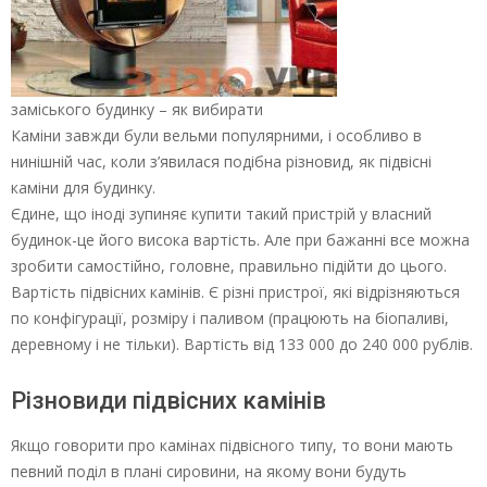
заміського будинку – як вибирати
Каміни завжди були вельми популярними, і особливо в
нинішній час, коли з’явилася подібна різновид, як підвісні
каміни для будинку.
Єдине, що іноді зупиняє купити такий пристрій у власний
будинок-це його висока вартість. Але при бажанні все можна
зробити самостійно, головне, правильно підійти до цього.
Вартість підвісних камінів. Є різні пристрої, які відрізняються
по конфігурації, розміру і паливом (працюють на біопаливі,
деревному і не тільки). Вартість від 133 000 до 240 000 рублів.
Різновиди підвісних камінів
Якщо говорити про камінах підвісного типу, то вони мають
певний поділ в плані сировини, на якому вони будуть