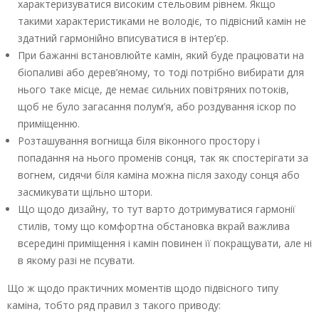
характеризуватися високим стельовим рівнем. Якщо
такими характеристиками не володіє, то підвісний камін не
здатний гармонійно вписуватися в інтер’єр.
При бажанні встановлюйте камін, який буде працювати на
біопаливі або дерев’яному, то тоді потрібно вибирати для
нього таке місце, де немає сильних повітряних потоків,
щоб не було загасання полум’я, або роздування іскор по
приміщенню.
Розташування вогнища біля віконного простору і
попадання на нього променів сонця, так як спостерігати за
вогнем, сидячи біля каміна можна після заходу сонця або
засмикувати щільно штори.
Що щодо дизайну, то тут варто дотримуватися гармонії
стилів, тому що комфортна обстановка вкрай важлива
всередині приміщення і камін повинен її покращувати, але ні
в якому разі не псувати.
Що ж щодо практичних моментів щодо підвісного типу
каміна, тобто ряд правил з такого приводу: