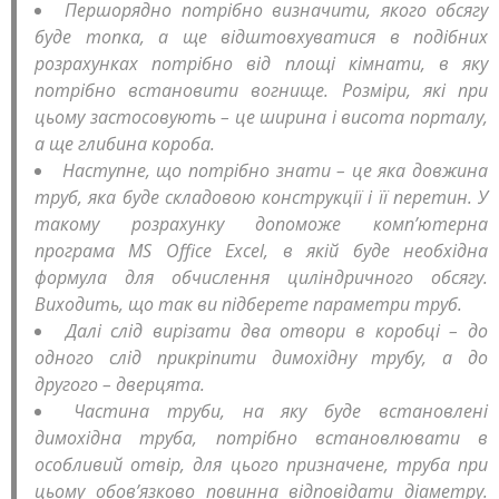
Першорядно потрібно визначити, якого обсягу
буде топка, а ще відштовхуватися в подібних
розрахунках потрібно від площі кімнати, в яку
потрібно встановити вогнище. Розміри, які при
цьому застосовують – це ширина і висота порталу,
а ще глибина короба.
Наступне, що потрібно знати – це яка довжина
труб, яка буде складовою конструкції і її перетин. У
такому розрахунку допоможе комп’ютерна
програма МЅ Оffiсе Ехсеl, в якій буде необхідна
формула для обчислення циліндричного обсягу.
Виходить, що так ви підберете параметри труб.
Далі слід вирізати два отвори в коробці – до
одного слід прикріпити димохідну трубу, а до
другого – дверцята.
Частина труби, на яку буде встановлені
димохідна труба, потрібно встановлювати в
особливий отвір, для цього призначене, труба при
цьому обов’язково повинна відповідати діаметру.