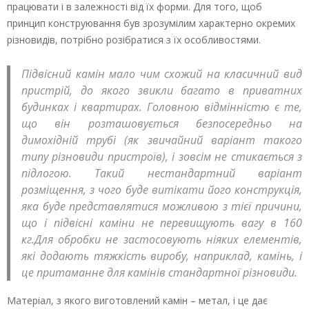
працювати і в залежності від їх форми. Для того, щоб
принцип конструювання був зрозумілим характерно окремих
різновидів, потрібно розібратися з їх особливостями.
Підвісний камін мало чим схожий на класичний вид
пристрій, до якого звикли багато в приватних
будинках і квартирах. Головною відмінністю є те,
що він розташовується безпосередньо на
димохідній трубі (як звичайний варіант такого
типу різновиди пристроїв), і зовсім не стикається з
підлогою. Такий нестандартний варіант
розміщення, з чого буде витікати його конструкція,
яка буде представлятися можливою з тієї причини,
що і підвісні каміни не перевищують вагу в 160
кг.Для обробки не застосовують ніяких елементів,
які додають тяжкість виробу, наприклад, камінь, і
це притаманне для камінів стандартної різновиди.
Матеріал, з якого виготовлений камін – метал, і це дає