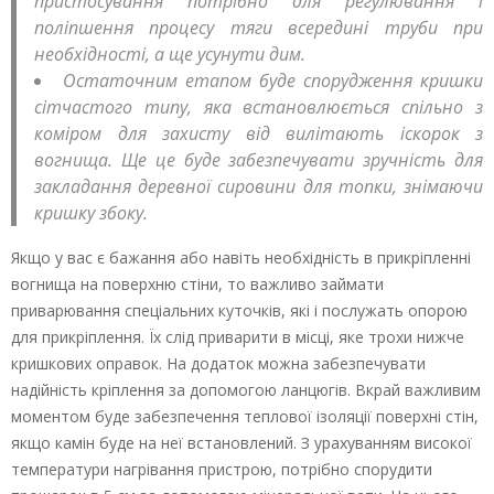
пристосування потрібно для регулювання і
поліпшення процесу тяги всередині труби при
необхідності, а ще усунути дим.
Остаточним етапом буде спорудження кришки
сітчастого типу, яка встановлюється спільно з
коміром для захисту від вилітають іскорок з
вогнища. Ще це буде забезпечувати зручність для
закладання деревної сировини для топки, знімаючи
кришку збоку.
Якщо у вас є бажання або навіть необхідність в прикріпленні
вогнища на поверхню стіни, то важливо займати
приварювання спеціальних куточків, які і послужать опорою
для прикріплення. Їх слід приварити в місці, яке трохи нижче
кришкових оправок. На додаток можна забезпечувати
надійність кріплення за допомогою ланцюгів. Вкрай важливим
моментом буде забезпечення теплової ізоляції поверхні стін,
якщо камін буде на неї встановлений. З урахуванням високої
температури нагрівання пристрою, потрібно спорудити