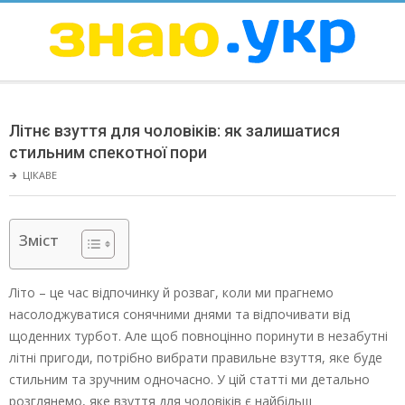
Skip
to
content
ЗНАЮ
Secondary
Navigation
Літнє взуття для чоловіків: як залишатися
Menu
стильним спекотної пори
🡲
ЦІКАВЕ
Зміст
Літо – це час відпочинку й розваг, коли ми прагнемо
насолоджуватися сонячними днями та відпочивати від
щоденних турбот. Але щоб повноцінно поринути в незабутні
літні пригоди, потрібно вибрати правильне взуття, яке буде
стильним та зручним одночасно. У цій статті ми детально
розглянемо, яке взуття для чоловіків є найбільш