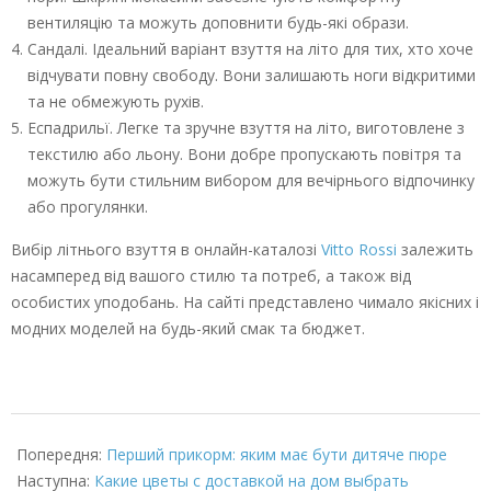
вентиляцію та можуть доповнити будь-які образи.
Сандалі. Ідеальний варіант взуття на літо для тих, хто хоче
відчувати повну свободу. Вони залишають ноги відкритими
та не обмежують рухів.
Еспадрильї. Легке та зручне взуття на літо, виготовлене з
текстилю або льону. Вони добре пропускають повітря та
можуть бути стильним вибором для вечірнього відпочинку
або прогулянки.
Вибір літнього взуття в онлайн-каталозі
Vitto Rossi
залежить
насамперед від вашого стилю та потреб, а також від
особистих уподобань. На сайті представлено чимало якісних і
модних моделей на будь-який смак та бюджет.
2023-
03-
Попередня:
Перший прикорм: яким має бути дитяче пюре
24
Наступна:
Какие цветы с доставкой на дом выбрать