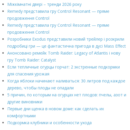
Міжкімнатні двері – тренди 2026 року
Remedy представила гру Control Resonant — пряме
продовження Control
Remedy представила гру Control Resonant — пряме
продовження Control
Розробники Exodus представили новий трейлер і розкрили
подробиці гри — це фантастична пригода в дусі Mass Effect
Анонсовано ремейк Tomb Raider: Legacy of Atlantis і нову
гру Tomb Raider: Catalyst
Если тепличные огурцы горчат: 2 экстренные подкормки
для спасения урожая
Когда яблоки начинают наливаться: 30 литров под каждое
дерево, чтобы плоды не опадали
5 причин, по которым на огурцах нет плодов: пчелы, азот и
другие виновники
Первые дни щенка в новом доме: как сделать их
комфортными
Подкормка клубники и особенности ухода