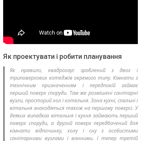
Як проектувати і робити планування
Як правило, квадрохаус зроблений з двох і
триповерхових котеджів окремого типу. Кімнати з
технічним призначенням і передпокій займає
перший поверх споруди. Там же розмішені санітарні
вузли, просторий хол і котельня. Зона кухні, спальні і
вітальня знаходяться також на першому поверсі. У
деяких випадках вітальня і кухня займають перший
поверх споруди, а другий поверх передбачений для
кімнати відпочинку, холу і сну з особистими
санітарними вузлами і ванними. І тепер третій