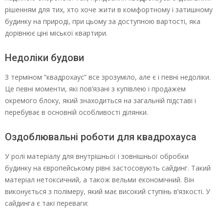
рішенням для тих, хто хоче жити в комфортному і затишному
будинку на природі, при цьому за доступною вартості, яка
дорівнює ціні міської квартири.
Недоліки будови
З терміном “квадрохаус” все зрозуміло, але є і певні недоліки.
Це певні моменти, які пов’язані з купівлею і продажем
окремого блоку, який знаходиться на загальній підставі і
перебуває в основній особливості ділянки.
Оздоблювальні роботи для квадрохауса
У ролі матеріалу для внутрішньої і зовнішньої обробки
будинку на європейському рівні застосовують сайдинг. Такий
матеріал нетоксичний, а також вельми економічний. Він
виконується з полімеру, який має високий ступінь в’язкості. У
сайдинга є такі переваги: