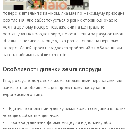
поверсі є вітальня з каміном, яка має по максимуму природне
освітлення, яке забезпечується з різних сторін одночасно.
Хол на другому поверсі незважаючи на центральне
розташування володіє природне освітлення за рахунок вікон
вітальні з великою площею, яка розташована на першому
поверсі. Даний проект квадрокса зроблений з побажаннями
навіть найвимогливіших клієнтів.
Особливості ділянки землі споруди
Квадрохаус володіє декількома споживчими перевагами, які
займають особливе місце в проектному просуванні
європейського типу:
Єдиний повноцінний ділянку землі-кожен секційний власник
володіє особистим ділянкою.
Торцева дільнична форма-місце для відпочинку або