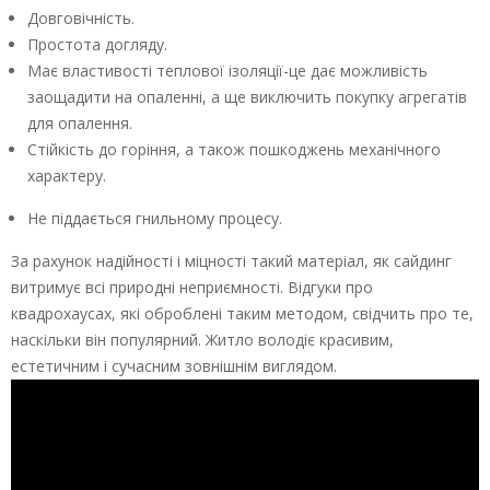
Довговічність.
Простота догляду.
Має властивості теплової ізоляції-це дає можливість
заощадити на опаленні, а ще виключить покупку агрегатів
для опалення.
Стійкість до горіння, а також пошкоджень механічного
характеру.
Не піддається гнильному процесу.
За рахунок надійності і міцності такий матеріал, як сайдинг
витримує всі природні неприємності. Відгуки про
квадрохаусах, які оброблені таким методом, свідчить про те,
наскільки він популярний. Житло володіє красивим,
естетичним і сучасним зовнішнім виглядом.