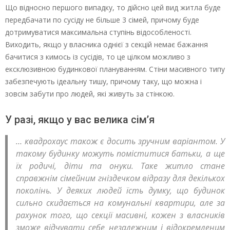
Що відносно першого випадку, то дійсно цей вид житла буде
передбачати по сусіду не більше 3 сімей, причому буде
дотримуватися максимальна ступінь відособленості.
Виходить, якщо у власника однієї з секцій немає бажання
бачитися з кимось із сусідів, то це цілком можливо з
ексклюзивною будинкової плануванням. Стіни масивного типу
забезпечують ідеальну тишу, причому таку, що можна і
зовсім забути про людей, які живуть за стінкою.
У разі, якщо у вас велика сім’я
… квадрохаус також є досить зручним варіантом. У
такому будинку можуть поміститися батьки, а ще
їх родичі, діти та онуки. Таке житло стане
справжнім сімейним гніздечком відразу для декількох
поколінь. У деяких людей їсть думку, що будинок
сильно скидається на комунальні квартири, але за
рахунок того, що секції масивні, кожен з власників
зможе відчувати себе незалежним і відокремленим