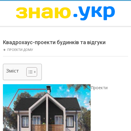
Skip
to
content
ЗНАЮ
Secondary
Navigation
Квадрохаус-проекти будинків та відгуки
Menu
🡲
ПРОЕКТИ ДОМУ
Зміст
Проекти