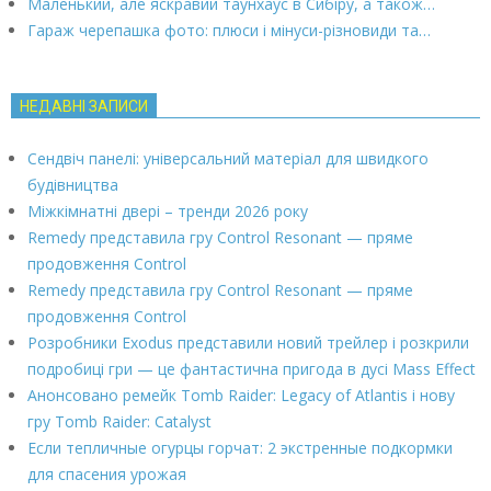
Маленький, але яскравий таунхаус в Сибіру, а також…
Гараж черепашка фото: плюси і мінуси-різновиди та…
НЕДАВНІ ЗАПИСИ
Сендвіч панелі: універсальний матеріал для швидкого
будівництва
Міжкімнатні двері – тренди 2026 року
Remedy представила гру Control Resonant — пряме
продовження Control
Remedy представила гру Control Resonant — пряме
продовження Control
Розробники Exodus представили новий трейлер і розкрили
подробиці гри — це фантастична пригода в дусі Mass Effect
Анонсовано ремейк Tomb Raider: Legacy of Atlantis і нову
гру Tomb Raider: Catalyst
Если тепличные огурцы горчат: 2 экстренные подкормки
для спасения урожая