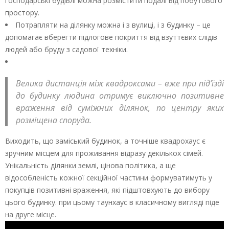
господарські будівлі можна розмістити подалі від побутового
простору.
Потрапляти на ділянку можна і з вулиці, і з будинку – це
допомагає вберегти підлогове покриття від взуттєвих слідів
людей або бруду з садової техніки.
Велика дистанція між квадроксами – вже при під’їзді
до будинку людина отримує виключно позитивне
враження від суміжних ділянок, по центру яких
розміщена споруда.
Виходить, що заміський будинок, а точніше квадрохаус є
зручним місцем для проживання відразу декількох сімей.
Унікальність ділянки землі, цінова політика, а ще
відособленість кожної секційної частини формуватимуть у
покупців позитивні враження, які підштовхують до вибору
цього будинку. при цьому таунхаус в класичному вигляді піде
на друге місце.