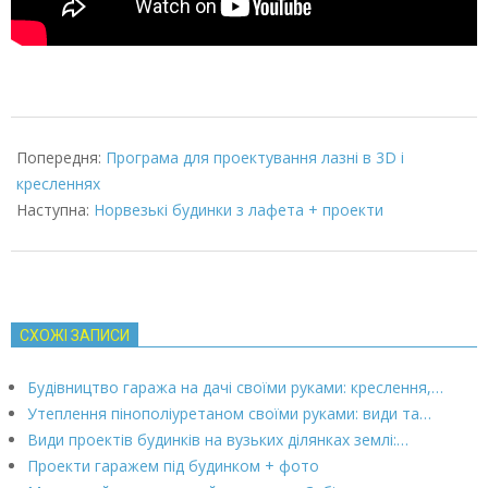
2022-
03-
Попередня:
Програма для проектування лазні в 3D і
07
кресленнях
Наступна:
Норвезькі будинки з лафета + проекти
СХОЖІ ЗАПИСИ
Будівництво гаража на дачі своїми руками: креслення,…
Утеплення пінополіуретаном своїми руками: види та…
Види проектів будинків на вузьких ділянках землі:…
Проекти гаражем під будинком + фото