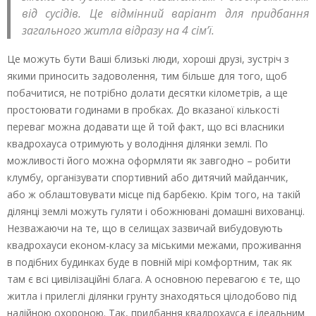
від сусідів. Це відмінний варіант для придбання
загального житла відразу на 4 сім’ї.
Це можуть бути Ваші близькі люди, хороші друзі, зустріч з
якими приносить задоволення, тим більше для того, щоб
побачитися, не потрібно долати десятки кілометрів, а ще
простоювати годинами в пробках. До вказаної кількості
переваг можна додавати ще й той факт, що всі власники
квадрохауса отримують у володіння ділянки землі. По
можливості його можна оформляти як завгодно – робити
клумбу, організувати спортивний або дитячий майданчик,
або ж облаштовувати місце під барбекю. Крім того, на такій
ділянці землі можуть гуляти і обожнювані домашні вихованці.
Незважаючи на те, що в селищах зазвичай вибудовують
квадрохауси економ-класу за міськими межами, проживання
в подібних будинках буде в повній мірі комфортним, так як
там є всі цивілізаційні блага. А основною перевагою є те, що
житла і прилеглі ділянки грунту знаходяться цілодобово під
надійною охороною. Так, придбання квадрохауса є ідеальним