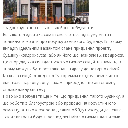
квадрохаусів: що це таке і як його побудувати
Більшість людей з часом втомлюються від шуму міста і
починають мріяти про покупку заміського будинку. В такому
випадку ідеальним варіантом стане придбання проекту і
будинку (квадрохауса), або як його ще називають, квадрокса.
Це споруда, яка складається з чотирьох секцій, в значить, в
ньому можуть бути розташовані відразу до чотирьох сімей.
Кожна з секцій володіє своїм окремим входом, земельною
ділянкою, паркову зону, гараж і природно, що автономну
опалювальну систему.
Потрібно врахувати ще й те, що придбання такого будинку, а
ще роботи з благоустрою або проведення косметичного
ремонту, а також охорона ділянки обійдуться куди дешевше,
так як витрати будуть розподілені між чотирма власниками.