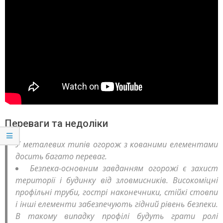
Переваги та недоліки
У металевих типів огорож з кованими елементами
досить багато переваг.
Безпека-основним завданням огорожі є захист
території і будинку від зловмисників. Високоміцні
профільні труби, гострі наконечники, стійкі стовпи
і інші елементи забезпечують гідний рівень безпеки.
В такому випадку профілі будуть грати ролі