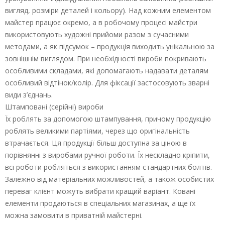
вигляд, розміри деталей і кольору). Над кожним елементом
майстер працює окремо, а в робочому процесі майстри
використовують художні прийоми разом з сучасними
методами, а як підсумок – продукція виходить унікальною за
зовнішнім виглядом. При необхідності вироби покривають
особливими складами, які допомагають надавати деталям
особливий відтінок/колір. Для фіксації застосовують зварні
види з’єднань.
Штамповані (серійні) вироби
Їх роблять за допомогою штампування, причому продукцію
роблять великими партіями, через що оригінальність
втрачається. Ця продукції більш доступна за ціною в
порівнянні з виробами ручної роботи. Їх нескладно кріпити,
всі роботи робляться з використанням стандартних болтів.
Залежно від матеріальних можливостей, а також особистих
переваг клієнт можуть вибрати кращий варіант. Ковані
елементи продаються в спеціальних магазинах, а ще їх
можна замовити в приватній майстерні.