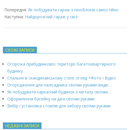
2022-
01-
Попередня:
Як побудувати гараж з піноблоків самостійно
28
Наступна:
Найдорожчий гараж у світі
СХОЖІ ЗАПИСИ
Огорожа прибудинкової території багатоквартирного
будинку
Спальня в скандинавському стилі: огляд +Фото і Відео
Огородження для палісадника своїми руками-види:…
Як побудувати каркасний будинок з металу своїми…
Оформлення басейну на дачі своїми руками
Вибір і установка стовпів для забору своїми руками
НЕДАВНІ ЗАПИСИ