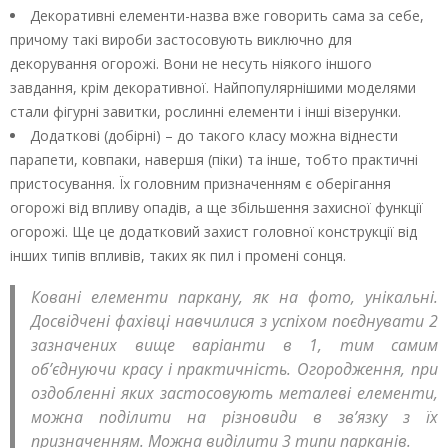
Декоративні елементи-назва вже говорить сама за себе,
причому такі вироби застосовують виключно для
декорування огорожі. Вони не несуть ніякого іншого
завдання, крім декоративної. Найпопулярнішими моделями
стали фігурні завитки, рослинні елементи і інші візерунки.
Додаткові (добірні) – до такого класу можна віднести
парапети, ковпаки, навершя (піки) та інше, тобто практичні
пристосування. Їх головним призначенням є оберігання
огорожі від впливу опадів, а ще збільшення захисної функції
огорожі. Ще це додатковий захист головної конструкції від
інших типів впливів, таких як пил і промені сонця.
Ковані елементи паркану, як на фото, унікальні.
Досвідчені фахівці навчилися з успіхом поєднувати 2
зазначених вище варіанти в 1, тим самим
об’єднуючи красу і практичність. Огородження, при
оздобленні яких застосовують металеві елементи,
можна поділити на різновиди в зв’язку з їх
призначенням. Можна виділити 3 типи парканів.