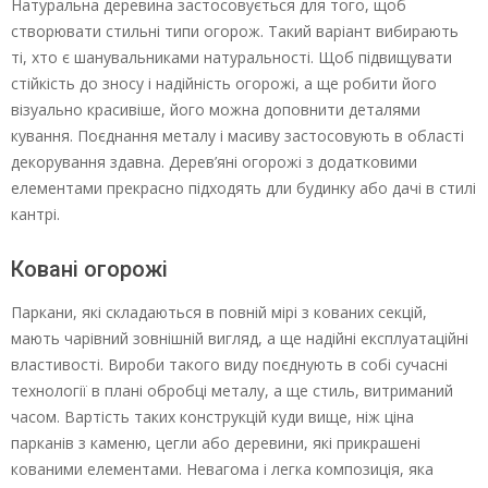
Натуральна деревина застосовується для того, щоб
створювати стильні типи огорож. Такий варіант вибирають
ті, хто є шанувальниками натуральності. Щоб підвищувати
стійкість до зносу і надійність огорожі, а ще робити його
візуально красивіше, його можна доповнити деталями
кування. Поєднання металу і масиву застосовують в області
декорування здавна. Дерев’яні огорожі з додатковими
елементами прекрасно підходять дли будинку або дачі в стилі
кантрі.
Ковані огорожі
Паркани, які складаються в повній мірі з кованих секцій,
мають чарівний зовнішній вигляд, а ще надійні експлуатаційні
властивості. Вироби такого виду поєднують в собі сучасні
технології в плані обробці металу, а ще стиль, витриманий
часом. Вартість таких конструкцій куди вище, ніж ціна
парканів з каменю, цегли або деревини, які прикрашені
кованими елементами. Невагома і легка композиція, яка