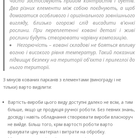
часто застосовують прийом контрастів і дуетів.
Два різних елементи між собою поєднують, а щоб
домагатися особливого і оригінального зовнішнього
вигляду, близько огорожі слід висадити в’юнкі
рослини. При переплетенні ковані деталі і живі
рослини будуть створювати чарівну композицію.
Негорючість – ковані складові не бояться впливу
вогню і високого рівня температур. Такий показник
підвищує безпеку на території об’єкта і прилеглої до
нього території.
З мінусів кованих парканів з елементами (винограду і не
тільки) варто виділити:
Вартість-вироби цього виду доступні далеко не всім, а тим
більше, якщо це продукція ручної роботи. Без певних знань,
досвіду і навіть обладнання створювати вироби власноруч
не вийде. Більш того, крім вартості роботи варто
врахувати ціну матеріал і витрати на обробку.