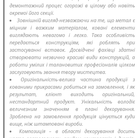
демонтажний процес огорожі в цілому або навіть
окремої його секції.
Зовнішній вигляд-незважаючи на те, що метал є
міцним і важким матеріалом, ковані елементи
виглядають невагомо і легко. Така особливість
передається конструкціям, які роблять при
застосуванні вставок. Досвідчені фахівці здатні
створювати незвично красиві види конструкцій, а
роботи умілих і талановитих професіоналів цілком
заслуговують звання твору мистецтва.
Оригінальність-велика частина продукції з
кованими прикрасами робиться на замовлення, і як
результат, клієнт виходить оригінальний,
нестандартний продукт. Унікальність володіє
величезним значенням в плані декорування.
Зроблена на замовлення продукція цінується куди
вище, ніж штамповані вироби.
Композиція – в області декорування досить