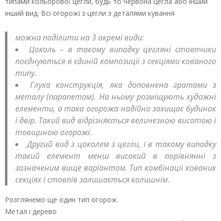
типами кольорової цегли, будь то червона цегла або інший
інший вид. Всі огорожі з цегли з деталями кування
можна поділити на 3 окремі види:
Цоколь – в такому випадку цегляні стовпчики
поєднуються в єдиній композиції з секціями кованого
типу.
Глуха конструкція, яка доповнена гратами з
металу (парапетом). На ньому розміщують художні
елементи, а така огорожа надійно захищає будинок
і двір. Такий вид відрізняється величезною висотою і
товщиною огорожі.
Другий вид з цоколем з цегли, і в такому випадку
такий елемент менш високий в порівнянні з
зазначеним вище варіантом. Тип комбінації кованих
секціях і стовпів залишається колишнім.
Розглянемо ще один тип огорож.
Метал і дерево