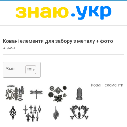
Skip
to
content
ЗНАЮ
Secondary
Navigation
Ковані елементи для забору з металу + фото
Menu
🡲
ДАЧА
Зміст
Ковані елементи