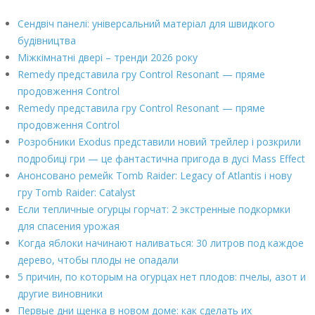
Сендвіч панелі: універсальний матеріал для швидкого
будівництва
Міжкімнатні двері – тренди 2026 року
Remedy представила гру Control Resonant — пряме
продовження Control
Remedy представила гру Control Resonant — пряме
продовження Control
Розробники Exodus представили новий трейлер і розкрили
подробиці гри — це фантастична пригода в дусі Mass Effect
Анонсовано ремейк Tomb Raider: Legacy of Atlantis і нову
гру Tomb Raider: Catalyst
Если тепличные огурцы горчат: 2 экстренные подкормки
для спасения урожая
Когда яблоки начинают наливаться: 30 литров под каждое
дерево, чтобы плоды не опадали
5 причин, по которым на огурцах нет плодов: пчелы, азот и
другие виновники
Первые дни щенка в новом доме: как сделать их