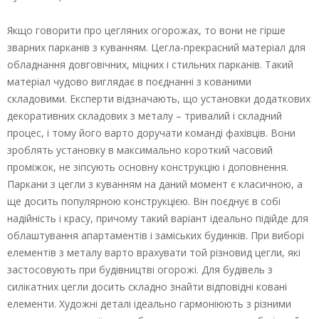
Якщо говорити про цегляних огорожах, то вони не гірше
зварних парканів з куванням. Цегла-прекрасний матеріал для
обладнання довговічних, міцних і стильних парканів. Такий
матеріал чудово виглядає в поєднанні з кованими
складовими. Експерти відзначають, що установки додаткових
декоративних складових з металу – тривалий і складний
процес, і тому його варто доручати команді фахівців. Вони
зроблять установку в максимально короткий часовий
проміжок, не зіпсують основну конструкцію і доповнення.
Паркани з цегли з куванням на даний момент є класичною, а
ще досить популярною конструкцією. Він поєднує в собі
надійність і красу, причому такий варіант ідеально підійде для
облаштування апартаментів і заміських будинків. При виборі
елементів з металу варто врахувати той різновид цегли, які
застосовують при будівництві огорожі. Для будівель з
силікатних цегли досить складно знайти відповідні ковані
елементи. Художні деталі ідеально гармоніюють з різними