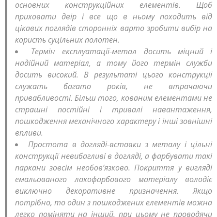
основних конструкційних елементів. Щоб
приховати двір і все що в ньому походить від
цікавих поглядів сторонніх варто зробити вибір на
користь суцільних полотен.
Термін експлуатації-метал досить міцний і
надійний матеріал, а тому його термін служби
досить високий. В результаті цього конструкції
служать багато років, не втрачаючи
привабливості. Більш того, кованим елементами не
страшні постійні і тривалі навантаження,
пошкодження механічного характеру і інші зовнішні
впливи.
Простота в догляді-вставки з металу і цільні
конструкції невибагливі в догляді, а фарбувати такі
паркани зовсім необов’язково. Покриття у вигляді
емальованого лакофарбового матеріалу володіє
виключно декоративне призначення. Якщо
потрібно, то один з пошкоджених елементів можна
легко поміняти на інший, при цьому не проводячи