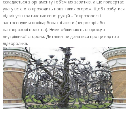
складається з орнаменту і об’ємних завитків, а ще привертає
увагу всіх, хто проходить повз таких огорож. Щоб позбутися
від мінусів гратчастих конструкцій – їх прозорості,
застосовуючи полікарбонатні листи (непрозорі або
напівпрозорі полотна). Ними обшивають огорожу з
внутрішньої сторони. Детальніше дізнатися про це варто з
відеоролика.