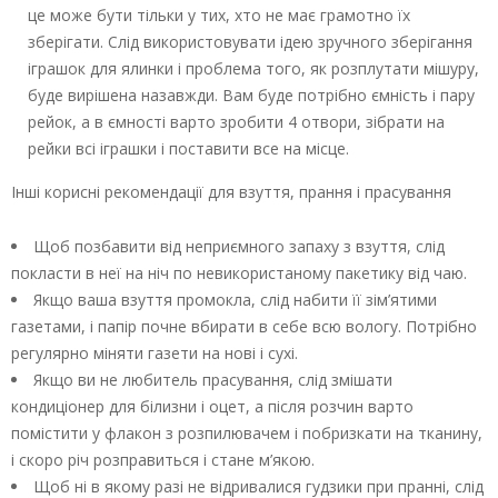
це може бути тільки у тих, хто не має грамотно їх
зберігати. Слід використовувати ідею зручного зберігання
іграшок для ялинки і проблема того, як розплутати мішуру,
буде вирішена назавжди. Вам буде потрібно ємність і пару
рейок, а в ємності варто зробити 4 отвори, зібрати на
рейки всі іграшки і поставити все на місце.
Інші корисні рекомендації для взуття, прання і прасування
Щоб позбавити від неприємного запаху з взуття, слід
покласти в неї на ніч по невикористаному пакетику від чаю.
Якщо ваша взуття промокла, слід набити її зім’ятими
газетами, і папір почне вбирати в себе всю вологу. Потрібно
регулярно міняти газети на нові і сухі.
Якщо ви не любитель прасування, слід змішати
кондиціонер для білизни і оцет, а після розчин варто
помістити у флакон з розпилювачем і побризкати на тканину,
і скоро річ розправиться і стане м’якою.
Щоб ні в якому разі не відривалися гудзики при пранні, слід