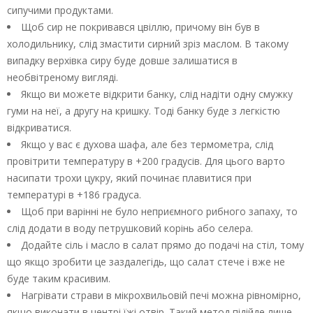
сипучими продуктами.
Щоб сир не покривався цвіллю, причому він був в
холодильнику, слід змастити сирний зріз маслом. В такому
випадку верхівка сиру буде довше залишатися в
необвітреному вигляді.
Якщо ви можете відкрити банку, слід надіти одну смужку
гуми на неї, а другу на кришку. Тоді банку буде з легкістю
відкриватися.
Якщо у вас є духова шафа, але без термометра, слід
провітрити температуру в +200 градусів. Для цього варто
насипати трохи цукру, який починає плавитися при
температурі в +186 градуса.
Щоб при варінні не було неприємного рибного запаху, то
слід додати в воду петрушковий корінь або селера.
Додайте сіль і масло в салат прямо до подачі на стіл, тому
що якщо зробити це заздалегідь, що салат стече і вже не
буде таким красивим.
Нагрівати страви в мікрохвильовій печі можна рівномірно,
якщо виконати в центрі їжі отвір. Такий метод підійде лише