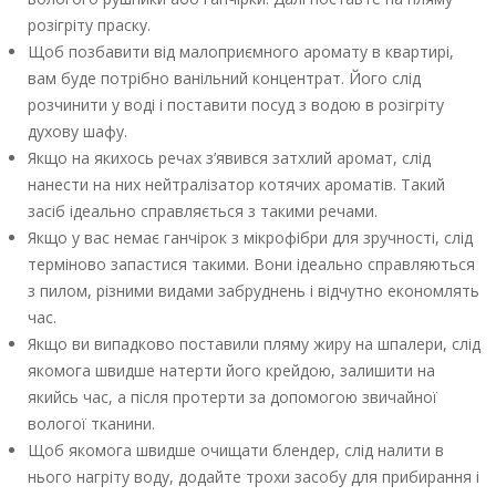
розігріту праску.
Щоб позбавити від малоприємного аромату в квартирі,
вам буде потрібно ванільний концентрат. Його слід
розчинити у воді і поставити посуд з водою в розігріту
духову шафу.
Якщо на якихось речах з’явився затхлий аромат, слід
нанести на них нейтралізатор котячих ароматів. Такий
засіб ідеально справляється з такими речами.
Якщо у вас немає ганчірок з мікрофібри для зручності, слід
терміново запастися такими. Вони ідеально справляються
з пилом, різними видами забруднень і відчутно економлять
час.
Якщо ви випадково поставили пляму жиру на шпалери, слід
якомога швидше натерти його крейдою, залишити на
якийсь час, а після протерти за допомогою звичайної
вологої тканини.
Щоб якомога швидше очищати блендер, слід налити в
нього нагріту воду, додайте трохи засобу для прибирання і