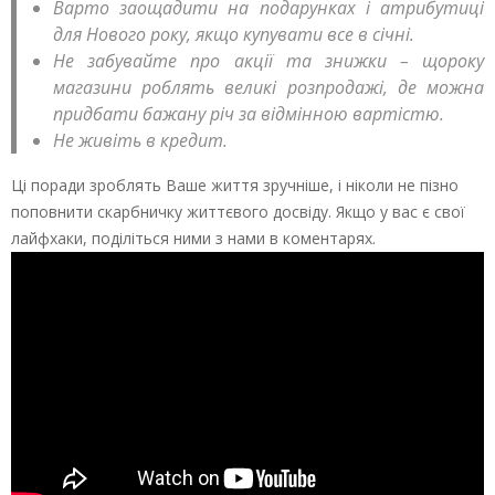
Варто заощадити на подарунках і атрибутиці
для Нового року, якщо купувати все в січні.
Не забувайте про акції та знижки – щороку
магазини роблять великі розпродажі, де можна
придбати бажану річ за відмінною вартістю.
Не живіть в кредит.
Ці поради зроблять Ваше життя зручніше, і ніколи не пізно
поповнити скарбничку життєвого досвіду. Якщо у вас є свої
лайфхаки, поділіться ними з нами в коментарях.