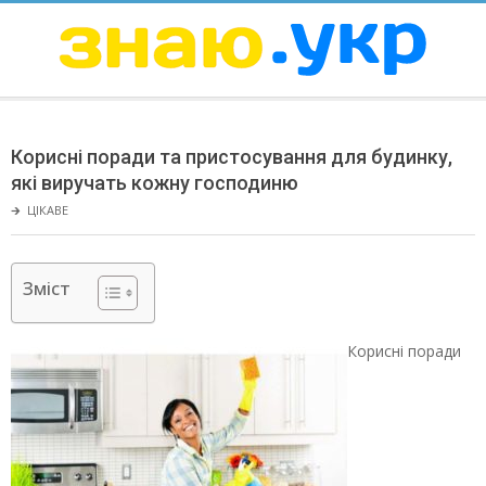
Skip
to
content
ЗНАЮ
Secondary
Navigation
Корисні поради та пристосування для будинку,
Menu
які виручать кожну господиню
🡲
ЦІКАВЕ
Зміст
Корисні поради