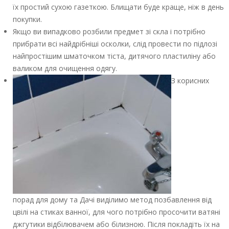
їх простий сухою газеткою. Блищати буде краще, ніж в день
покупки.
Якщо ви випадково розбили предмет зі скла і потрібно
прибрати всі найдрібніші осколки, слід провести по підлозі
найпростішим шматочком тіста, дитячого пластиліну або
валиком для очищення одягу.
З корисних
порад для дому та Дачі виділимо метод позбавлення від
цвілі на стиках ванної, для чого потрібно просочити ватяні
джгутики відбілювачем або білизною. Після покладіть їх на