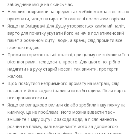
забруднене місце на якийсь час.
Невеликі подряпини на предметах меблів можна з легкістю
приховати, якщо натирати їх очищені волоським горіхом.
Якщо на Змішувачі Для Душу утворюється кам’яний наліт,
варто для початку укутати його на ніч в поліетиленовий
пакет з розчином оцту і води, а вранці слід промити все
гарячою водою.
Промити горизонтальні жалюзі, при цьому не знімаючи їх з
віконної рами, теж досить просто. Для цього потрібно
надягати на руку старий носок і так вимити, протерти
жалюзі.
Щоб позбутися неприємного аромату на матраці, слід
посипати його содою і залишити на ¼ години. Після варто
все пропилососити.
Якщо ви випадково вилили сік або зробили іншу пляму на
килимку, це не проблема. Його можна вивести так –
змішайте 1 міру оцту і 2 заходи води, а після нанесіть
розчин на пляму, далі накривайте його за допомогою
вологого рушники або ганчірки. Далі поставте на пляму