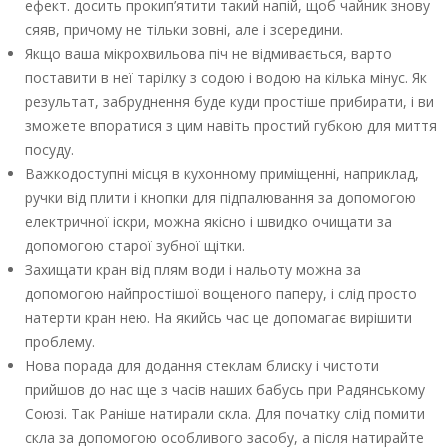
ефект. досить прокип’ятити такий напій, щоб чайник знову
сяяв, причому не тільки зовні, але і зсередини.
Якщо ваша мікрохвильова піч не відмивається, варто
поставити в неї тарілку з содою і водою на кілька мінус. Як
результат, забруднення буде куди простіше прибирати, і ви
зможете впоратися з цим навіть простий губкою для миття
посуду.
Важкодоступні місця в кухонному приміщенні, наприклад,
ручки від плити і кнопки для підпалювання за допомогою
електричної іскри, можна якісно і швидко очищати за
допомогою старої зубної щітки.
Захищати кран від плям води і нальоту можна за
допомогою найпростішої вощеного паперу, і слід просто
натерти кран нею. На якийсь час це допомагає вирішити
проблему.
Нова порада для додання стеклам блиску і чистоти
прийшов до нас ще з часів наших бабусь при Радянському
Союзі. Так Раніше натирали скла. Для початку слід помити
скла за допомогою особливого засобу, а після натирайте