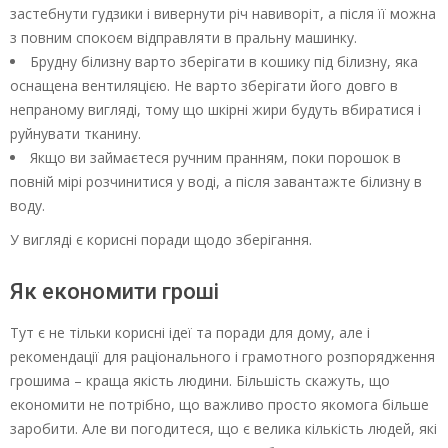
застебнути гудзики і вивернути річ навиворіт, а після її можна
з повним спокоєм відправляти в пральну машинку.
Брудну білизну варто зберігати в кошику під білизну, яка
оснащена вентиляцією. Не варто зберігати його довго в
непраному вигляді, тому що шкірні жири будуть вбиратися і
руйнувати тканину.
Якщо ви займаєтеся ручним пранням, поки порошок в
повній мірі розчинитися у воді, а після завантажте білизну в
воду.
У вигляді є корисні поради щодо зберігання.
Як економити гроші
Тут є не тільки корисні ідеї та поради для дому, але і
рекомендації для раціонального і грамотного розпорядження
грошима – краща якість людини. Більшість скажуть, що
економити не потрібно, що важливо просто якомога більше
заробити. Але ви погодитеся, що є велика кількість людей, які