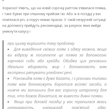
Корисно! Уявіть, що на новій сорочці раптом з’явилася пляма,
і таке буває при спішному прийомі їжі. Або ж в поїздці у вас
пом’ялася річ, а поруч немає праски. У такій незручній ситуації
на допомогу прийдуть рекомендації, за рахунок яких вийде
уникнути казусу і
при цьому вирішити таку проблему.
Для виведення свіжих плям з одягу можна, якщо
ви відразу ж посиплете це пляма за допомогою
харчової соди або крейди. Обидва цих речовини
ідеально вбирають жир і допомагають вам
екстрено рятувати улюблені речі.
Різновидів плям є дуже багато, і з різними типами
плям вам допоможуть боротися всілякі засоби, а
нижче ми залишили для вас корисну шпаргалку для
тих, хто бажає дізнатися, як вивести дивні плями.
Якщо при діловій поїздці у вас трапилася якась
неприємність, наприклад, пом’ятий одяг,