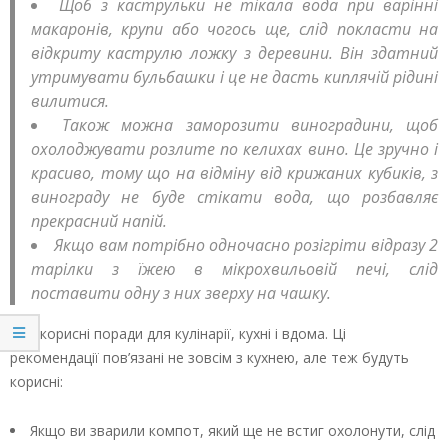
Щоб з каструльки не тікала вода при варінні
макаронів, крупи або чогось ще, слід покласти на
відкриту каструлю ложку з деревини. Він здатний
утримувати бульбашки і це не дасть киплячій рідині
вилитися.
Також можна заморозити виноградини, щоб
охолоджувати розлите по келихах вино. Це зручно і
красиво, тому що на відміну від крижаних кубиків, з
винограду не буде стікати вода, що розбавляє
прекрасний напій.
Якщо вам потрібно одночасно розігріти відразу 2
тарілки з їжею в мікрохвильовій печі, слід
поставити одну з них зверху на чашку.
Інші корисні поради для кулінарії, кухні і вдома. Ці
рекомендації пов’язані не зовсім з кухнею, але теж будуть
корисні:
Якщо ви зварили компот, який ще не встиг охолонути, слід