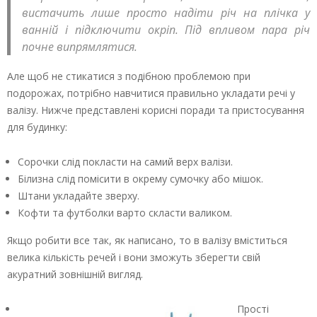
вистачить лише просто надіти річ на плічка у
ванній і підключити окріп. Під впливом пара річ
почне випрямлятися.
Але щоб не стикатися з подібною проблемою при
подорожах, потрібно навчитися правильно укладати речі у
валізу. Нижче представлені корисні поради та пристосування
для будинку:
Сорочки слід покласти на самий верх валізи.
Білизна слід помісити в окрему сумочку або мішок.
Штани укладайте зверху.
Кофти та футболки варто скласти валиком.
Якщо робити все так, як написано, то в валізу вміститься
велика кількість речей і вони зможуть зберегти свій
акуратний зовнішній вигляд.
Прості