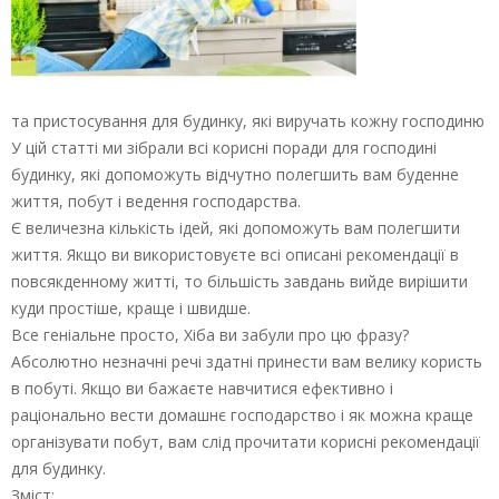
та пристосування для будинку, які виручать кожну господиню
У цій статті ми зібрали всі корисні поради для господині
будинку, які допоможуть відчутно полегшить вам буденне
життя, побут і ведення господарства.
Є величезна кількість ідей, які допоможуть вам полегшити
життя. Якщо ви використовуєте всі описані рекомендації в
повсякденному житті, то більшість завдань вийде вирішити
куди простіше, краще і швидше.
Все геніальне просто, Хіба ви забули про цю фразу?
Абсолютно незначні речі здатні принести вам велику користь
в побуті. Якщо ви бажаєте навчитися ефективно і
раціонально вести домашнє господарство і як можна краще
організувати побут, вам слід прочитати корисні рекомендації
для будинку.
Зміст: