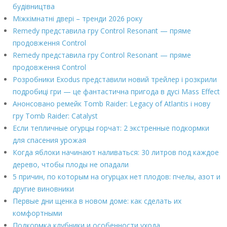
будівництва
Міжкімнатні двері – тренди 2026 року
Remedy представила гру Control Resonant — пряме
продовження Control
Remedy представила гру Control Resonant — пряме
продовження Control
Розробники Exodus представили новий трейлер і розкрили
подробиці гри — це фантастична пригода в дусі Mass Effect
Анонсовано ремейк Tomb Raider: Legacy of Atlantis і нову
гру Tomb Raider: Catalyst
Если тепличные огурцы горчат: 2 экстренные подкормки
для спасения урожая
Когда яблоки начинают наливаться: 30 литров под каждое
дерево, чтобы плоды не опадали
5 причин, по которым на огурцах нет плодов: пчелы, азот и
другие виновники
Первые дни щенка в новом доме: как сделать их
комфортными
Подкормка клубники и особенности ухода