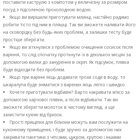
поставити каструлю з компотом у величезну за розміром
посуд з підсоленою прохолодною водою.
Якщо ви вирішили приготувати млинці, настійно радимо
робити тісто під ним в пляшці. Так ви зможете наливати його
на сковорідку без будь-яких проблем, а залишки тесту буде
простіше зберігати.
Якщо ви зіткнулися з проблемою очищення сосисок після
варіння, то слід спочатку проткнути їх в декількох місцях за
допомогою вилки до занурення в окріп. Як підсумок, плівка
буде відходити без проблем.
Якщо при варінні яєць додавати трохи соди в воду, то
шкаралупа буде зніматися з варених яєць легко і швидко.
Хочете приготувати відбивні? Варто накривати м’ясо за
допомогою харчової плівки, а після відбивати. Так ви
зможете зберегти молоток в чистому вигляді, а ще
захистити кухню від бризок.
Прості прищіпки для білизни можуть вам послужити на
кухонному приміщенні, і буде зручно за допомогою них
закривати пакетики з чіпсами, цукром, крупою і іншими