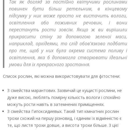
Так як догляд за постійно квітучими рослинами
повинен бути більш ретельним, в кінцевому
підсумку у них може просто не вистачить вологи,
освітлення або поживних речовин, і вони
перестануть рости зовсім. Якщо ж ви вирішили
прикрасити стіну за допомогою зеленої маси,
наприклад, орхідеями, то слід обов’язково подбати
про те, щоб у них була окрема система поливу і
освітлення, яка б допомогла створювати ідеальні
умови для їх прекрасного зростання.
Список рослин, які можна використовувати для фітостени:
З сімейства марантових. Зазвичай це кущисті рослини, не
дуже високі, люблять помірну кількість вологи і спокійно
можуть рости навіть в затемнених приміщеннях.
З сімейства Гипоксидиевых. Такий тип кімнатних рослин
трохи схожий на першу різновид, і єдиним їх відмінністю є
те, що листя трохи довше, а висота трохи більше. З цієї