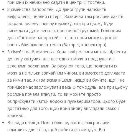
причини їх небажано садити в центрі фітостени.
З сімейства папоротей. До даної групи належить
нефролепіс, пеллея і птеріс. Зазвичай такі рослини дають
яскраво зелену і пишну верхівку, яка при цьому буде
виглядати дуже легкою, повітряної і рухомий. Головним
достоїнством папоротей є те, що вони можуть рости
навіть біля джерела тепла (батареї, конвектора).
З сімейства бромлевых. Хоча такі рослини можна віднести
до типу квітучих, але все одно з можна поєднувати з
зеленими рослинами. За рахунок того, що поливати їх
можна не тільки звичайним чином, ви зможете доглядати
за ними так, як і за всіма іншими. Якщо ви бачите, що її не
прийшов час зволожувати весь фітомодуль, але при цьому
рослина почала в’янути, то ви можете просто
обприскувати квітки водою з пульверизатора. Цього буде
достатньо для того, щоб вони знову виглядали свіжо і
красиво.
Всі види плюща. Плющ більше, ніж всі інші рослини
підходить для того, щоб робити фітомодулі. Він