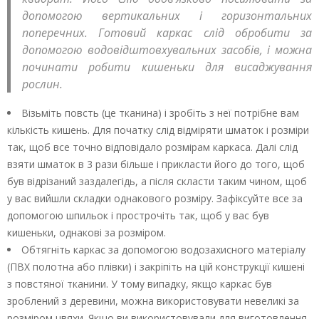
допомогою вертикальних і горизонтальних
поперечних. Готовий каркас слід обробити за
допомогою водовідштовхувальних засобів, і можна
починати робити кишеньки для висаджування
рослин.
Візьміть повсть (це тканина) і зробіть з неї потрібне вам
кількість кишень. Для початку слід відміряти шматок і розміри
так, щоб все точно відповідало розмірам каркаса. Далі слід
взяти шматок в 3 рази більше і прикласти його до того, щоб
був відрізаний заздалегідь, а після скласти таким чином, щоб
у вас вийшли складки однакового розміру. Зафіксуйте все за
допомогою шпильок і прострочіть так, щоб у вас був
кишеньки, однакові за розміром.
Обтягніть каркас за допомогою водозахисного матеріалу
(ПВХ полотна або плівки) і закріпіть на цій конструкції кишені
з повстяної тканини. У тому випадку, якщо каркас був
зроблений з деревини, можна використовувати невеликі за
розміром цвяхи. Якщо ви використовували для виготовлення