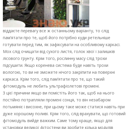
віддаєте перевагу все ж останньому варіанту, то слід
пам’ятати про те, щоб його потрібно куди ретельніше
готувати перед тим, як зафіксувати на особливому каркасі.
Мох слід очищати від сухого листя, голок хвої і залишків
лісового грунту. Крім того, рослинну масу слід трохи
підсушити. Якщо коренева система буде навіть трохи
вологою, то ви не зможете нічого закріпити на поверхні
каркаса. Крім того, слід пам’ятати про те, що такий
фітомодуль не любить ультрафіолетові промені.
З цієї причини якщо ви помістіть його так, щоб на нього
постійно потрапляли промені сонця, то він незабаром
потьмяніє і висохне, при цьому таке може статися навіть при
дуже хорошому поливі. Крім того, слід врахувати, що готовий
фітомодуль вийде важким. Саме тому краще, якщо для
установки великої фітостени ви зробите кілька модулів