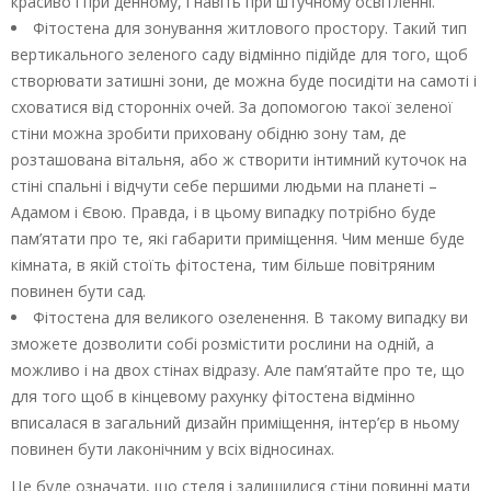
красиво і при денному, і навіть при штучному освітленні.
Фітостена для зонування житлового простору. Такий тип
вертикального зеленого саду відмінно підійде для того, щоб
створювати затишні зони, де можна буде посидіти на самоті і
сховатися від сторонніх очей. За допомогою такої зеленої
стіни можна зробити приховану обідню зону там, де
розташована вітальня, або ж створити інтимний куточок на
стіні спальні і відчути себе першими людьми на планеті –
Адамом і Євою. Правда, і в цьому випадку потрібно буде
пам’ятати про те, які габарити приміщення. Чим менше буде
кімната, в якій стоїть фітостена, тим більше повітряним
повинен бути сад.
Фітостена для великого озеленення. В такому випадку ви
зможете дозволити собі розмістити рослини на одній, а
можливо і на двох стінах відразу. Але пам’ятайте про те, що
для того щоб в кінцевому рахунку фітостена відмінно
вписалася в загальний дизайн приміщення, інтер’єр в ньому
повинен бути лаконічним у всіх відносинах.
Це буде означати, що стеля і залишилися стіни повинні мати