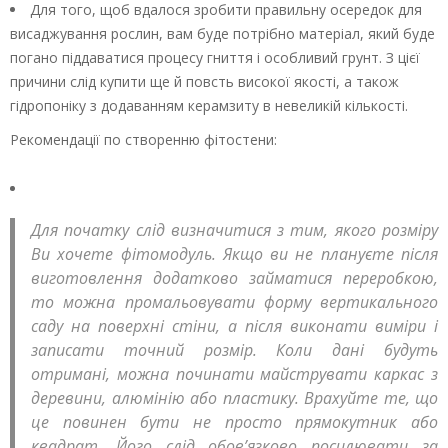
Для того, щоб вдалося зробити правильну осередок для
висаджування рослин, вам буде потрібно матеріал, який буде
погано піддаватися процесу гниття і особливий грунт. З цієї
причини слід купити ще й повсть високої якості, а також
гідропоніку з додаванням керамзиту в невеликій кількості.
Рекомендації по створенню фітостени:
Для початку слід визначитися з тим, якого розміру
Ви хочете фітомодуль. Якщо ви не плануєте після
виготовлення додатково займатися переробкою,
то можна промальовувати форму вертикального
саду на поверхні стіни, а після виконати виміри і
записати точний розмір. Коли дані будуть
отримані, можна починати майструвати каркас з
деревини, алюмінію або пластику. Врахуйте те, що
це повинен бути не просто прямокутник або
квадрат. Його слід обов’язково посилювати за