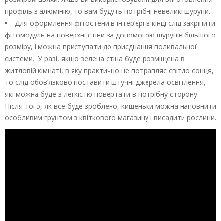
профіль з алюмінію, то вам будуть потрібні невеликі шурупи.
Для оформлення фітостени в інтер’єрі в кінці слід закріпити
фітомодуль на поверхні стіни за допомогою шурупів більшого
розміру, і можна приступати до приєднання поливальної
системи. У разі, якщо зелена стіна буде розміщена в
житловій кімнаті, в яку практично не потрапляє світло сонця,
то слід обов’язково поставити штучні джерела освітлення,
які можна буде з легкістю повертати в потрібну сторону.
Після того, як все буде зроблено, кишеньки можна наповнити
особливим грунтом з квіткового магазину і висадити рослини.