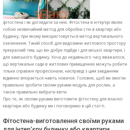
фітостена і як доглядати за нею. Фітостена в інтер’єрі являє
собою незвичайний метод для обробки стін в квартирі або
будинку, при якому використовується метод вертикального
озеленення. Такий спосіб для видозміни житлового простору
прекрасний тим, що він добре підійде і для міської квартири, і
для заміського будинку. Хоча до недавнього часу вважалося,
що вертикальні сади в житлових приміщеннях можуть робити
тільки справжні професіонали, насправді з цим завданням
відмінно впорається навіть новачок. Головне, щоб ви змогли
правильно зробити своїми руками модуль для рослин, а
також правильно вибрати квіти.
Про те, як своїми руками виготовити фітостену для власної
квартири або будинку ми і поговоримо в цій статті.
Фітостена-виготовлення своїми руками
для інтер’єру будинку або квартири