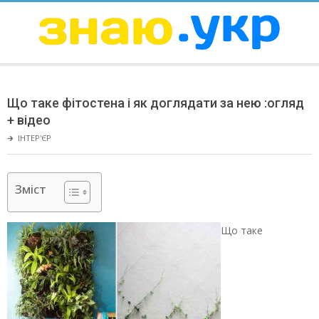
Skip
to
content
ЗНАЮ
Secondary
Navigation
Що таке фітостена і як доглядати за нею :огляд
Menu
+ відео
🡲
ІНТЕР'ЄР
Зміст
Що таке