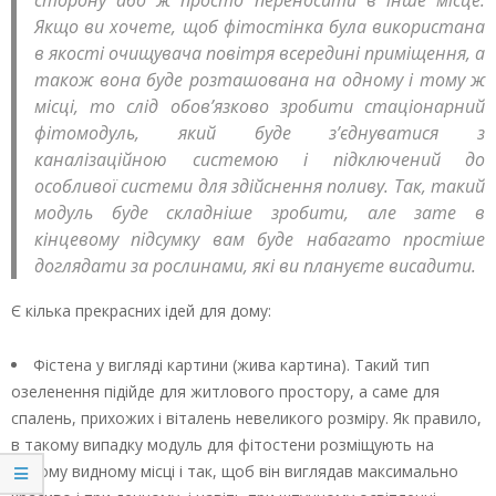
сторону або ж просто переносити в інше місце.
Якщо ви хочете, щоб фітостінка була використана
в якості очищувача повітря всередині приміщення, а
також вона буде розташована на одному і тому ж
місці, то слід обов’язково зробити стаціонарний
фітомодуль, який буде з’єднуватися з
каналізаційною системою і підключений до
особливої системи для здійснення поливу. Так, такий
модуль буде складніше зробити, але зате в
кінцевому підсумку вам буде набагато простіше
доглядати за рослинами, які ви плануєте висадити.
Є кілька прекрасних ідей для дому:
Фістена у вигляді картини (жива картина). Такий тип
озеленення підійде для житлового простору, а саме для
спалень, прихожих і віталень невеликого розміру. Як правило,
в такому випадку модуль для фітостени розміщують на
самому видному місці і так, щоб він виглядав максимально