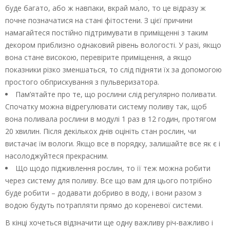
буде багато, або ж навпаки, вкрай мало, то це відразу ж
почне позначатися на стані фітостени. З цієї причини
намагайтеся постійно підтримувати в приміщенні з таким
декором приблизно однаковий рівень вологості. У разі, якщо
вона стане високою, перевірите приміщення, а якщо
показники різко зменшаться, то слід підняти їх за допомогою
простого обприскування з пульверизатора.
Пам’ятайте про те, що рослини слід регулярно поливати.
Спочатку можна відрегулювати систему поливу так, щоб
вона поливала рослини в модулі 1 раз в 12 годин, протягом
20 хвилин. Після декількох днів оцініть стан рослин, чи
вистачає їм вологи. Якщо все в порядку, залишайте все як є і
насолоджуйтеся прекрасним.
Що щодо підживлення рослин, то її теж можна робити
через систему для поливу. Все що вам для цього потрібно
буде робити – додавати добриво в воду, і вони разом з
водою будуть потрапляти прямо до кореневої системи.
В кінці хочеться відзначити ще одну важливу річ-важливо і