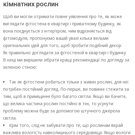
кімнатних рослин
Щоб ви могли отримати повне уявлення про те, як може
виглядати фітостена в квартирі і приватному будинку, як
вона поєднується з інтер’єром, чим відрізняється від
фітомодуля, пропонуємо вашій увазі кілька вельми
оригінальних ідей для того, щоб зробити подібний декор.
Як правильно доглядати за фітостеной в квартирі і будинку
В кінці ми вирішили зібрати кращі рекомендації по догляду за
зеленою стіною:
Так як фітостени робиться тільки з живих рослин, для неї
потрібен постійний догляд. По-перше, ви повинні стежити за
тим, щоб в приміщенні було багато світла. Якщо ви бачите,
що велика частина рослин постійно в тіні, то усунути
проблему можна буде за допомогою штучного джерела
світла.
Крім того, слід не забувати про те, що рослинам вкрай
важлива вологість навколишнього середовища. Якщо вологи