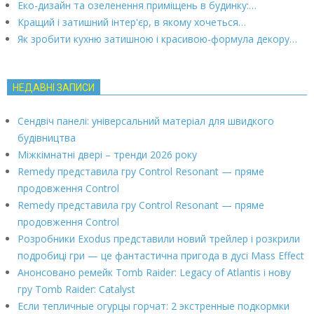
Еко-дизайн та озеленення приміщень в будинку:…
Кращий і затишний інтер'єр, в якому хочеться…
Як зробити кухню затишною і красивою-формула декору…
НЕДАВНІ ЗАПИСИ
Сендвіч панелі: універсальний матеріал для швидкого
будівництва
Міжкімнатні двері – тренди 2026 року
Remedy представила гру Control Resonant — пряме
продовження Control
Remedy представила гру Control Resonant — пряме
продовження Control
Розробники Exodus представили новий трейлер і розкрили
подробиці гри — це фантастична пригода в дусі Mass Effect
Анонсовано ремейк Tomb Raider: Legacy of Atlantis і нову
гру Tomb Raider: Catalyst
Если тепличные огурцы горчат: 2 экстренные подкормки