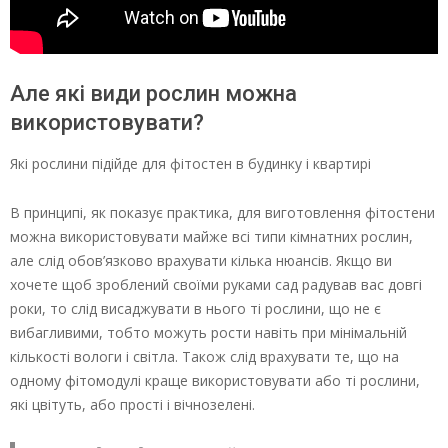
Але які види рослин можна
використовувати?
Які рослини підійде для фітостен в будинку і квартирі
В принципі, як показує практика, для виготовлення фітостени
можна використовувати майже всі типи кімнатних рослин,
але слід обов’язково врахувати кілька нюансів. Якщо ви
хочете щоб зроблений своїми руками сад радував вас довгі
роки, то слід висаджувати в нього ті рослини, що не є
вибагливими, тобто можуть рости навіть при мінімальній
кількості вологи і світла. Також слід врахувати те, що на
одному фітомодулі краще використовувати або ті рослини,
які цвітуть, або прості і вічнозелені.