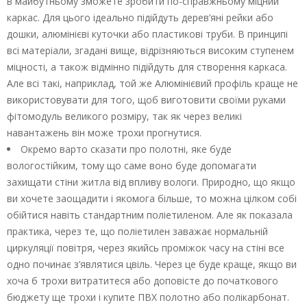
в майбутньому зможете зробити по-справжньому міцний
каркас. Для цього ідеально підійдуть дерев’яні рейки або
дошки, алюмінієві куточки або пластикові труби. В принципі
всі матеріали, згадані вище, відрізняються високим ступенем
міцності, а також відмінно підійдуть для створення каркаса.
Але всі такі, наприклад, той же Алюмінієвий профіль краще не
використовувати для того, щоб виготовити своїми руками
фітомодуль великого розміру, так як через великі
навантажень він може трохи прогнутися.
Окремо варто сказати про полотні, яке буде
вологостійким, тому що саме воно буде допомагати
захищати стіни житла від впливу вологи. Природно, що якщо
ви хочете заощадити і якомога більше, то можна цілком собі
обійтися навіть стандартним поліетиленом. Але як показала
практика, через те, що поліетилен заважає нормальній
циркуляції повітря, через якийсь проміжок часу на стіні все
одно починає з’являтися цвіль. Через це буде краще, якщо ви
хоча б трохи витратитеся або доповісте до початкового
бюджету ще трохи і купите ПВХ полотно або полікарбонат.