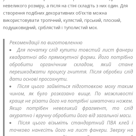
невеликого розміру, а після на стіні складіть з них один. Для
створення подібних декоративних об’єктів можна
використовувати тропічний, кулястий, гірський, плоский,
подушковидний, сріблястий і туполистий мох.
Рекомендації по виготовленню
Для початку слід купити товстий лист фанери
квадратної або прямокутної форми. Його потрібно
обробити органічним складом, який стане
перешкоджати процесу гниття. Після обробки слід
дати основі просохнути.
Після цього займіться підготовкою моху таким
чином, як було розказано вище. По можливості
краще не різати його на потрібні шматочки ножем.
Якщо потрібен невеликий фрагмент, то слід
акуратно і вручну обробити його від загальної маси.
Після цього візьміть стандартний ПВА клей і
точково нанесіть його на лист фанери. Зверху на