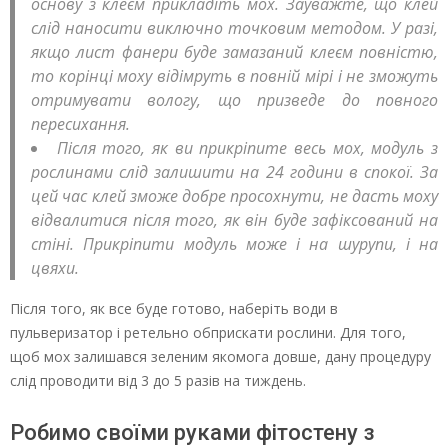
основу з клеєм прикладіть мох. Зауважте, що клей
слід наносити виключно точковим методом. У разі,
якщо лист фанери буде замазаний клеєм повністю,
то корінці моху відімруть в повній мірі і не зможуть
отримувати вологу, що призведе до повного
пересихання.
Після того, як ви прикріпите весь мох, модуль з
рослинами слід залишити на 24 години в спокої. За
цей час клей зможе добре просохнути, не дасть моху
відвалитися після того, як він буде зафіксований на
стіні. Прикріпити модуль може і на шурупи, і на
цвяхи.
Після того, як все буде готово, наберіть води в
пульверизатор і ретельно обприскати рослини. Для того,
щоб мох залишався зеленим якомога довше, дану процедуру
слід проводити від 3 до 5 разів на тиждень.
Робимо своїми руками фітостену з