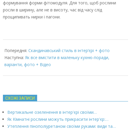
формування форми фітомодуля. Для того, щоб рослини
росли в ширину, але не в висоту, час від часу слід
прощипивать нирки і пагони.
2022-
03-
Попередня:
Скандинавський стиль в інтер’єрі + фото
07
Наступна:
Як все вмістити в маленьку кухню-поради,
варіанти, фото + Відео
СХОЖІ ЗАПИСИ
Вертикальне озеленення в інтер'єрі своїми…
Як Кімнатні рослини можуть прикрасити інтер'єр:…
Утеплення пінополіуретаном своїми руками: види та…