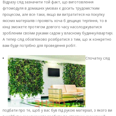
Відразу слід зазначити той факт, що виготовлення
фітомодуля в домашніх умовах є досить трудомістким
процесом, але все-таки, якщо ви витратитеся на покупку
якісних матеріалів і проявіть хоча б дещицю терпіння, то в
кінці зможете протягом довгого часу насолоджуватися
зробленим своїми руками садом у власному будинку/квартирі.
А тепер слід обов’язково розібратися з тим, що ж конкретно
вам буде потрібно для проведення робіт.
Спочатку слід
подбати про те, щоб у вас був під рукою матеріал, з якого ви