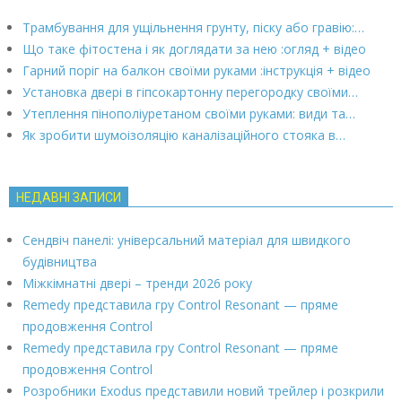
Трамбування для ущільнення грунту, піску або гравію:…
Що таке фітостена і як доглядати за нею :огляд + відео
Гарний поріг на балкон своїми руками :інструкція + відео
Установка двері в гіпсокартонну перегородку своїми…
Утеплення пінополіуретаном своїми руками: види та…
Як зробити шумоізоляцію каналізаційного стояка в…
НЕДАВНІ ЗАПИСИ
Сендвіч панелі: універсальний матеріал для швидкого
будівництва
Міжкімнатні двері – тренди 2026 року
Remedy представила гру Control Resonant — пряме
продовження Control
Remedy представила гру Control Resonant — пряме
продовження Control
Розробники Exodus представили новий трейлер і розкрили