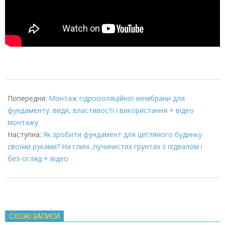
2022-
02-
Попередня:
Монтаж гідроізоляційної мембрани для
03
фундаменту: види, властивості і використання + відео
монтажу
Наступна:
Як зробити фундамент для цегляного будинку
своїми руками? На глині ,пучинистих грунтах з підвалом і
без-огляд + відео
СХОЖІ ЗАПИСИ