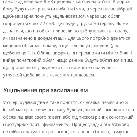
самоскид везе вам 8 м3 щебеню з кар’єру на об’єкт. В дорозі
йому будуть потрапляти вибоїни і ями, а через вплив вібрації
щебневі зерна почнуть ущільнюватися, через що обсяг
скорочується до 7.27 м3. Це і буде утруска матеріалу. Як же
дізнатися, що на об’єкт привезли потрібну кількість товару,
як і зазначено в документації? Для цього потрібно дізнатися
кінцевий обсяг матеріалу, а ще ступінь ущільнення (для
щебеню це 1.1). Обидві цифри слід перемножити між собою, і
вийде початковий обсяг. Якщо дані не будуть збігатися з тим,
що прописано в документах, то ви маєте справу не з
утряской щебеню, а з нечесним продавцем.
Ущільнення при засипанні ям
У сфері будівництва є таке поняття, як усадка. Земля або ж
інший матеріал сипучого типу буде ущільнений і зменшиться в
обсязі під дією свого ж ваги або під тиском різних конструкцій
(тротуарних плит і фундаменту). Процес усадки обов’язково
потрібно врахувати при засипці котлованів і канав, тому що