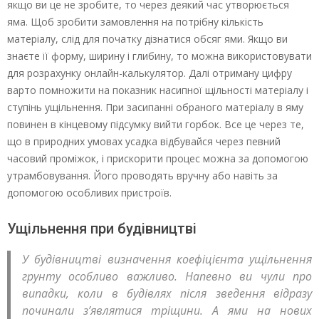
якщо ви це не зробите, то через деякий час утворюється
яма. Щоб зробити замовлення на потрібну кількість
матеріалу, слід для початку дізнатися обсяг ями. Якщо ви
знаєте її форму, ширину і глибину, то можна використовувати
для розрахунку онлайн-калькулятор. Далі отриману цифру
варто помножити на показник насипної щільності матеріалу і
ступінь ущільнення. При засипанні обраного матеріалу в яму
повинен в кінцевому підсумку вийти горбок. Все це через те,
що в природних умовах усадка відбувайся через певний
часовий проміжок, і прискорити процес можна за допомогою
утрамбовування. Його проводять вручну або навіть за
допомогою особливих пристроїв.
Ущільнення при будівництві
У будівництві визначення коефіцієнта ущільнення
грунту особливо важливо. Напевно ви чули про
випадки, коли в будівлях після зведення відразу
починали з’являтися тріщини. А ями на нових