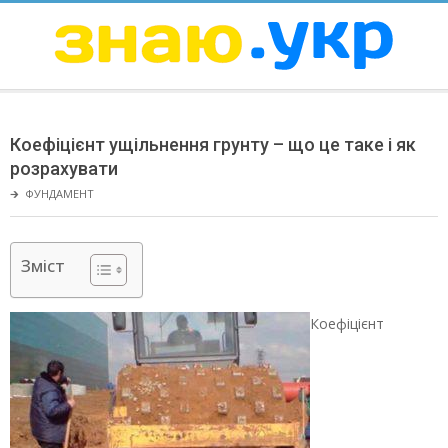
Skip
to
content
ЗНАЮ
Secondary
Navigation
Коефіцієнт ущільнення грунту – що це таке і як
Menu
розрахувати
🡲
ФУНДАМЕНТ
Зміст
Коефіцієнт