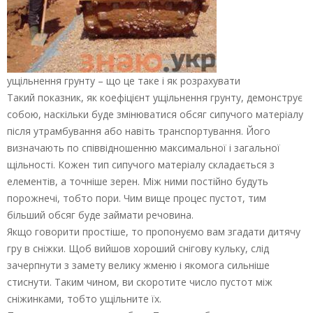
ущільнення грунту – що це таке і як розрахувати
Такий показник, як коефіцієнт ущільнення грунту, демонструє
собою, наскільки буде змінюватися обсяг сипучого матеріалу
після утрамбування або навіть транспортування. Його
визначають по співвідношенню максимальної і загальної
щільності. Кожен тип сипучого матеріалу складається з
елементів, а точніше зерен. Між ними постійно будуть
порожнечі, тобто пори. Чим вище процес пустот, тим
більший обсяг буде займати речовина.
Якщо говорити простіше, то пропонуємо вам згадати дитячу
гру в сніжки. Щоб вийшов хороший снігову кульку, слід
зачерпнути з замету велику жменю і якомога сильніше
стиснути. Таким чином, ви скоротите число пустот між
сніжинками, тобто ущільните їх.