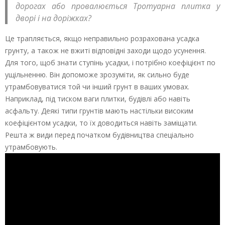
дорогах або провалюється Тротуарна плитка у
дворі і на доріжках?
Це трапляється, якщо неправильно розрахована усадка
грунту, а також не вжиті відповідні заходи щодо усунення.
Для того, щоб знати ступінь усадки, і потрібно коефіцієнт по
ущільненню. Він допоможе зрозуміти, як сильно буде
утрамбовуватися той чи інший грунт в ваших умовах.
Наприклад, під тиском ваги плитки, будівлі або навіть
асфальту. Деякі типи грунтів мають настільки високим
коефіцієнтом усадки, то їх доводиться навіть заміщати.
Решта ж види перед початком будівництва спеціально
утрамбовують.