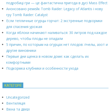
подробиці гри — це фантастична пригода в дусі Mass Effect
Анонсовано ремейк Tomb Raider: Legacy of Atlantis і нову
гру Tomb Raider: Catalyst
Если тепличные огурцы горчат: 2 экстренные подкормки
для спасения урожая
Когда яблоки начинают наливаться: 30 литров под каждое
дерево, чтобы плоды не опадали
5 причин, по которым на огурцах нет плодов: пчелы, азот и
другие виновники
Первые дни щенка в новом доме: как сделать их
комфортными
Подкормка клубники и особенности ухода
КАТЕГОРІЇ
Uncategorized
Вентиляція
Вікна та двері