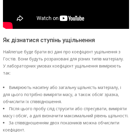
Як дізнатися ступінь ущільнення
Найлегше буде брати всі дані про коефіцієнт ущільнення з
Гостів. Вони будуть розраховані для різних типів матеріалу.
У лабораторних умовах коефіцієнт ущільнення вимірюють
так:
Вимірюють насипну або загальну щільність матеріалу, і
для цього потрібно виміряти масу, а також обсяг зразка,
обчислити їх співвідношення.
Після цього пробу слід струсити або спресувати, виміряти
масу і обсяг, а далі визначити максимальний рівень щільності.
За співвідношенням двох показників можна обчислити
коефіцієнт.