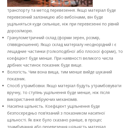
транспорту та метод перевезення. Якщо матеріал буде
перевезений залізницею або вибоїнами, він буде
ущільняться куди сильніше, ніж при перевезенні по рівній
дорозі/морю.
Гранулометричний склад (форми зерен, розмір,
співвідношення). Якщо склад матеріалу неоднорідний і є
лещадние частинки (голкоподібної або плоскої форми), то
коефіцієнт буде менше. При наявності великого числа
дрібних частинок показник буде вище.
Вологість. Чим вона вища, тим менше вийде шуканий
показник.
Спосіб утрамбовки. Якщо матеріал будуть утрамбовувати
вручну, то ступінь ущільнення буде менше, ніж після
використання вібруючих механізмів.
Насипна щільність. Коефіцієнт ущільнення буде
безпосередньо пов’язаний з показником насипної
щільності. Як вже було сказано раніше, в процес
трамбування або перевезення щільність матеріал