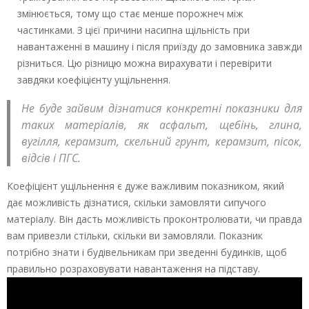
змінюється, тому що стає менше порожнеч між
частинками. З цієї причини насипна щільність при
навантаженні в машину і після приїзду до замовника завжди
різниться. Цю різницю можна вирахувати і перевірити
завдяки коефіцієнту ущільнення.
Не буде зайвим дізнатися конкретні показники для
таких матеріалів, як асфальт, щебінь, глина,
вугілля, керамзит, скельний грунт, керамзит, пісок,
відсів і ПГС.
Коефіцієнт ущільнення є дуже важливим показником, який
дає можливість дізнатися, скільки замовляти сипучого
матеріалу. Він дасть можливість проконтролювати, чи правда
вам привезли стільки, скільки ви замовляли. Показник
потрібно знати і будівельникам при зведенні будинків, щоб
правильно розраховувати навантаження на підставу.