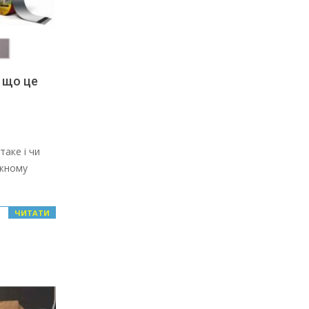
– що це
таке і чи
ожному
ЧИТАТИ