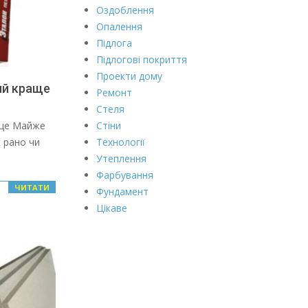
Оздоблення
Опалення
Підлога
Підлогові покриття
Проекти дому
ий краще
Ремонт
Стеля
аще Майже
Стіни
 рано чи
Технології
Утеплення
Фарбування
ЧИТАТИ
Фундамент
Цікаве