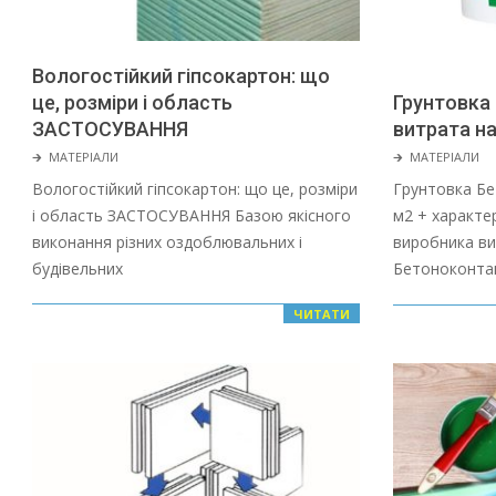
Вологостійкий гіпсокартон: що
це, розміри і область
Грунтовка
ЗАСТОСУВАННЯ
витрата на
2022-
2022-
🡲
МАТЕРІАЛИ
🡲
МАТЕРІАЛИ
01-
01-
Вологостійкий гіпсокартон: що це, розміри
Грунтовка Бе
28
28
і область ЗАСТОСУВАННЯ Базою якісного
м2 + характе
виконання різних оздоблювальних і
виробника ви
будівельних
Бетоноконта
ЧИТАТИ