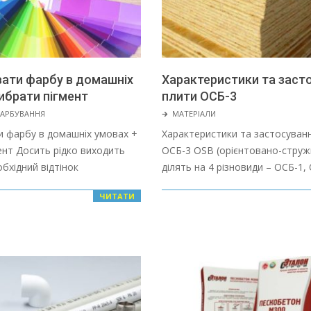
вати фарбу в домашніх
Характеристики та заст
ибрати пігмент
плити ОСБ-3
2022-
АРБУВАННЯ
🡲
МАТЕРІАЛИ
01-
и фарбу в домашніх умовах +
Характеристики та застосуван
28
ент Досить рідко виходить
ОСБ-3 OSB (орієнтовано-струж
бхідний відтінок
ділять на 4 різновиди – ОСБ-1,
ЧИТАТИ