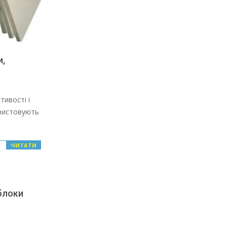
и,
тивості і
ористовують
ЧИТАТИ
блоки