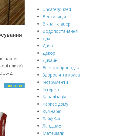
Uncategorized
Вентиляція
Вікна та двері
Водопостачання
осування
Дах
Дача
Декор
ня плити
Дизайн
кові плити)
Електропроводка
 ОСБ-2,
Здоров'я та краса
Інструменти
ЧИТАТИ
Інтер'єр
Каналізація
Каркас дому
Кулінарія
ЛайфХак
Ландшафт
Матеріали