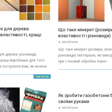
я для дерева:
Що таке мінерит (розмір
 властивості, кращі
властивості і різновиди)
2022-
🡲
МАТЕРІАЛИ
01-
Що таке мінерит (розміри, влас
28
ля дерева: різновиди,
різновиди) Матеріали, які вик
 кращі виробники Для того
при стіновий обробки зовні і
 послужила вам, як можна
ЧИТАТИ
Як зробити газобетонні 
своїми руками
2022-
🡲
МАТЕРІАЛИ