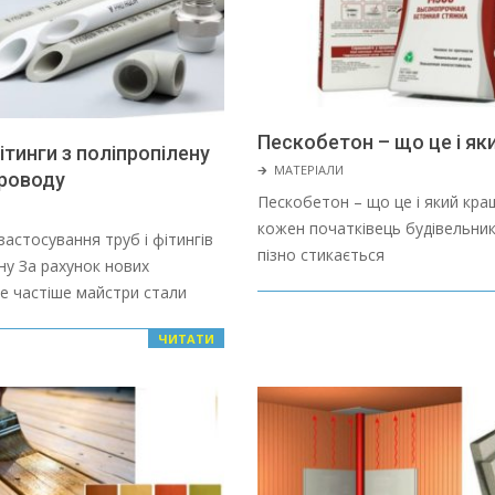
Пескобетон – що це і як
ітинги з поліпропілену
2022-
🡲
МАТЕРІАЛИ
роводу
01-
Пескобетон – що це і який кр
28
кожен початківець будівельник
астосування труб і фітингів
пізно стикається
ну За рахунок нових
се частіше майстри стали
ЧИТАТИ