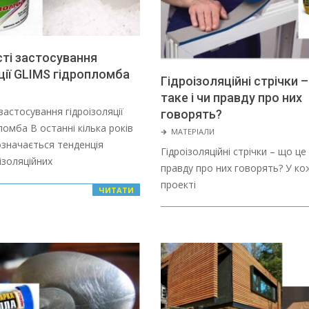
ті застосування
ції GLIMS гідропломба
Гідроізоляційні стрічки 
таке і чи правду про них
застосування гідроізоляції
говорять?
омба В останні кілька років
2022-
🡲
МАТЕРІАЛИ
означається тенденція
01-
Гідроізоляційні стрічки – що це 
ізоляційних
28
правду про них говорять? У к
проекті
ЧИТАТИ