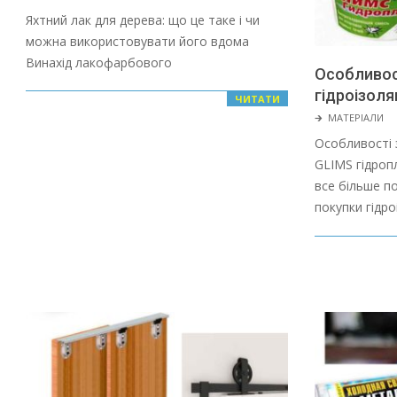
01-
Яхтний лак для дерева: що це таке і чи
28
можна використовувати його вдома
Винахід лакофарбового
Особливос
гідроізоля
ЧИТАТИ
2022-
🡲
МАТЕРІАЛИ
01-
Особливості 
28
GLIMS гідропл
все більше п
покупки гідро