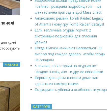
Розробники Exodus представили новий
трейлер і розкрили подробиці гри — це
фантастична пригода в дусі Mass Effect
Анонсовано ремейк Tomb Raider: Legacy
 панелі
of Atlantis і нову гру Tomb Raider: Catalyst
Если тепличные огурцы горчат: 2
экстренные подкормки для спасения
урожая
 для кухні
Когда яблоки начинают наливаться: 30
астосовують
литров под каждое дерево, чтобы плоды
не опадали
ЧИТАТИ
5 причин, по которым на огурцах нет
плодов: пчелы, азот и другие виновники
Первые дни щенка в новом доме: как
сделать их комфортными
Подкормка клубники и особенности ухода
КАТЕГОРІЇ