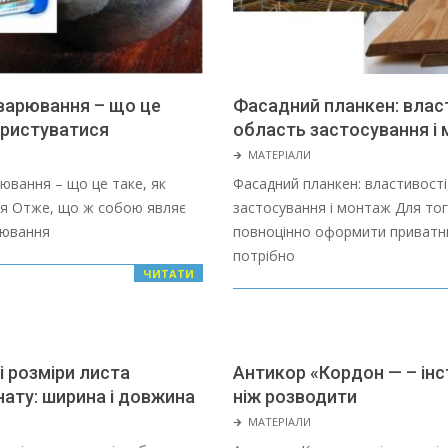
варювання – що це
Фасадний планкен: власт
ористуватися
область застосування і
2022-
🡲
МАТЕРІАЛИ
01-
ювання – що це таке, як
Фасадний планкен: властивості
28
я Отже, що ж собою являє
застосування і монтаж Для то
рювання
повноцінно оформити приватн
потрібно
ЧИТАТИ
 розміри листа
Антикор «Кордон — – інс
ату: ширина і довжина
ніж розводити
2022-
🡲
МАТЕРІАЛИ
01-