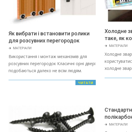
Холодне з
Як вибрати і встановити ролики
таке, як к
для розсувних перегородок
2022-
🡲
МАТЕРІАЛИ
2022-
🡲
МАТЕРІАЛИ
01-
Холодне звар
01-
Використання і монтаж механізмів для
28
користуватис
28
розсувних перегородок Класичні орні двері
холодне зва
подобаються далеко не всім людям.
ЧИТАТИ
Стандартні
полікарбон
2022-
🡲
МАТЕРІАЛИ
01-