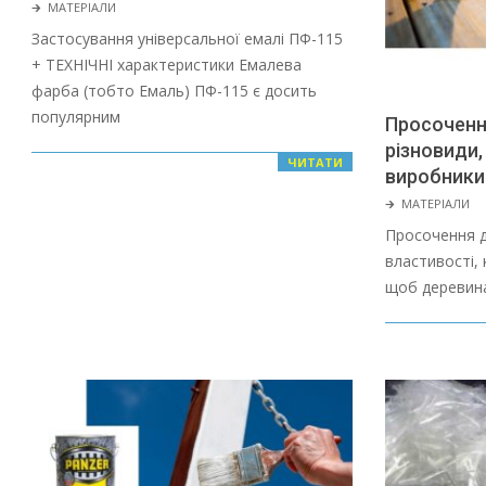
2022-
🡲
МАТЕРІАЛИ
01-
Застосування універсальної емалі ПФ-115
28
+ ТЕХНІЧНІ характеристики Емалева
фарба (тобто Емаль) ПФ-115 є досить
популярним
Просоченн
різновиди,
ЧИТАТИ
виробники
2022-
🡲
МАТЕРІАЛИ
01-
Просочення д
28
властивості,
щоб деревина