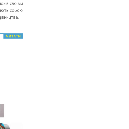
оків своїми
ляють собою
дівництва,
ЧИТАТИ