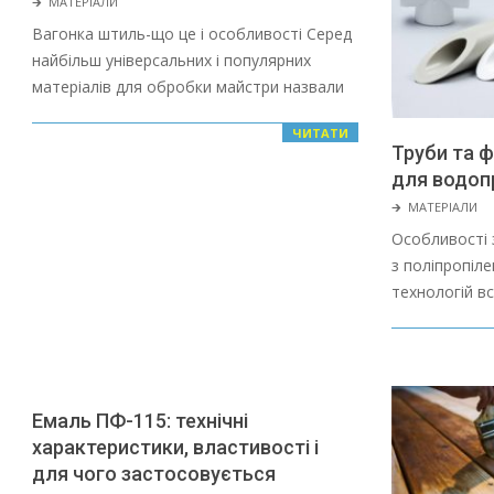
🡲
МАТЕРІАЛИ
01-
Вагонка штиль-що це і особливості Серед
28
найбільш універсальних і популярних
матеріалів для обробки майстри назвали
ЧИТАТИ
Труби та ф
для водоп
2022-
🡲
МАТЕРІАЛИ
01-
Особливості з
28
з поліпропіле
технологій в
Емаль ПФ-115: технічні
характеристики, властивості і
для чого застосовується