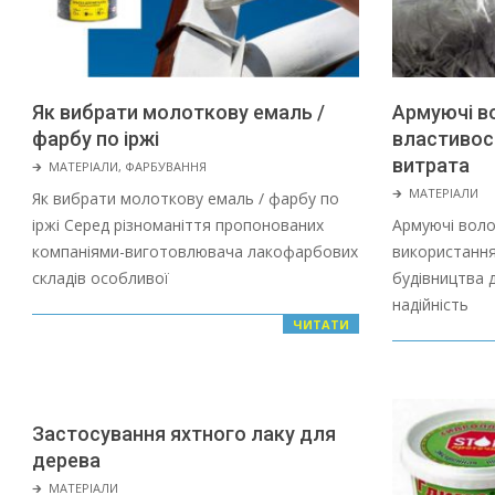
Як вибрати молоткову емаль /
Армуючі в
фарбу по іржі
властивост
2022-
витрата
🡲
МАТЕРІАЛИ
,
ФАРБУВАННЯ
01-
2022-
🡲
МАТЕРІАЛИ
Як вибрати молоткову емаль / фарбу по
28
01-
іржі Серед різноманіття пропонованих
Армуючі воло
28
компаніями-виготовлювача лакофарбових
використання
складів особливої
будівництва д
надійність
ЧИТАТИ
Застосування яхтного лаку для
дерева
2022-
🡲
МАТЕРІАЛИ