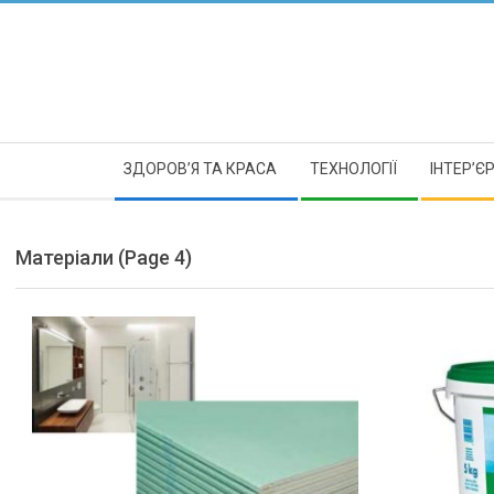
Skip
to
content
Secondary
ЗДОРОВ’Я ТА КРАСА
ТЕХНОЛОГІЇ
ІНТЕР’Є
Navigation
Menu
Матеріали
(Page 4)