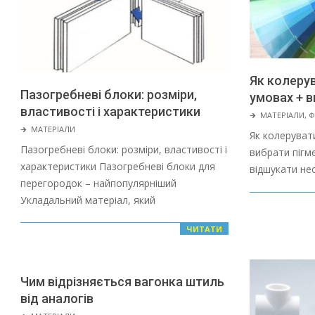
Як колеру
Пазогребневі блоки: розміри,
умовах + в
властивості і характеристики
2022-
🡲
МАТЕРІАЛИ
,
Ф
2022-
🡲
МАТЕРІАЛИ
01-
Як колеруват
01-
28
Пазогребневі блоки: розміри, властивості і
вибрати пігм
28
характеристики Пазогребневі блоки для
відшукати нео
перегородок – найпопулярніший
Укладальний матеріал, який
ЧИТАТИ
Чим відрізняється вагонка штиль
від аналогів
2022-