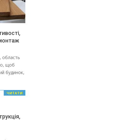
ивості,
 монтаж
, область
го, щоб
ий будинок,
ЧИТАТИ
трукція,