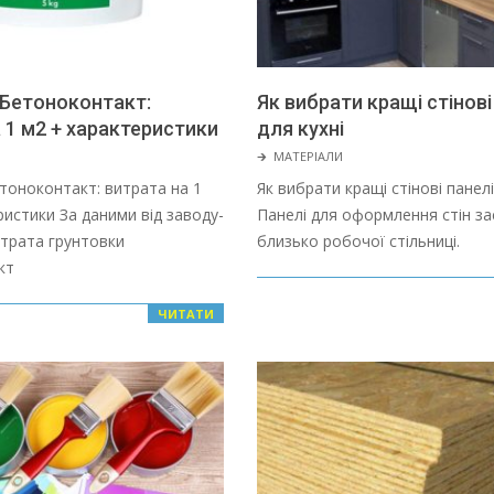
 Бетоноконтакт:
Як вибрати кращі стінові
 1 м2 + характеристики
для кухні
2022-
🡲
МАТЕРІАЛИ
01-
тоноконтакт: витрата на 1
Як вибрати кращі стінові панелі
28
ристики За даними від заводу-
Панелі для оформлення стін з
трата грунтовки
близько робочої стільниці.
кт
ЧИТАТИ