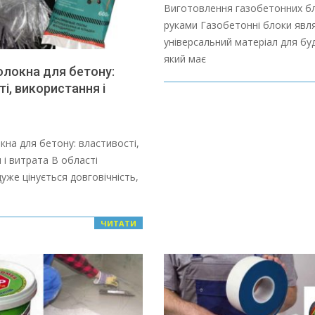
01-
Виготовлення газобетонних бл
28
руками Газобетонні блоки яв
універсальний матеріал для бу
який має
олокна для бетону:
і, використання і
кна для бетону: властивості,
 і витрата В області
уже цінується довговічність,
ЧИТАТИ