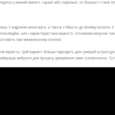
длозі у ванній кімнаті, гаражі або парильні, то базальт стане 
. Її відрізняє мала вага, а також стійкість до впливу вологи. У 
золяційні, але і характеристики міцності. Основним мінусом так
ся навіть при мінімальному пожежі.
гів міцність. Цей варіант більше підходить для сумішей штукатурн
 найкраще вибрати для процесу армування саме скловолокно. Тут