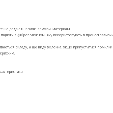
астіше додають всілякі армуючі матеріали.
 підлоги з фіброволокном, яку використовують в процесі заливк
вається складу, а ще виду волокна. Якщо припуститися помилки 
 крихким.
арактеристики