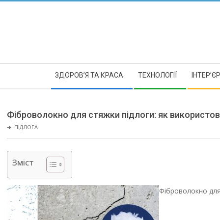
Skip
to
content
Secondary
ЗДОРОВ’Я ТА КРАСА
ТЕХНОЛОГІЇ
ІНТЕР’Є
Navigation
Menu
Фіброволокно для стяжки підлоги: як використов
🡲
ПІДЛОГА
Зміст
Фіброволокно для