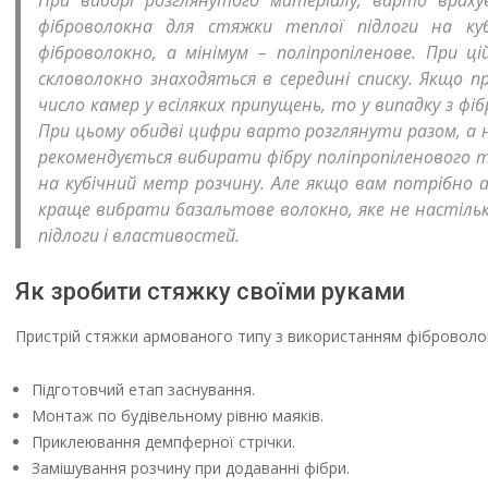
При виборі розглянутого матеріалу, варто врах
фіброволокна для стяжки теплої підлоги на ку
фіброволокно, а мінімум – поліпропіленове. При ц
скловолокно знаходяться в середині списку. Якщо п
число камер у всіляких припущень, то у випадку з ф
При цьому обидві цифри варто розглянути разом, а 
рекомендується вибирати фібру поліпропіленового т
на кубічний метр розчину. Але якщо вам потрібно
краще вибрати базальтове волокно, яке не настіль
підлоги і властивостей.
Як зробити стяжку своїми руками
Пристрій стяжки армованого типу з використанням фіброволок
Підготовчий етап заснування.
Монтаж по будівельному рівню маяків.
Приклеювання демпферної стрічки.
Замішування розчину при додаванні фібри.