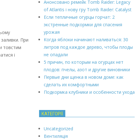
Анонсовано ремейк Tomb Raider: Legacy
of Atlantis і нову гру Tomb Raider: Catalyst
Если тепличные огурцы горчат: 2
экстренные подкормки для спасения
урожая
цьому
Когда яблоки начинают наливаться: 30
 заливки. При
литров под каждое дерево, чтобы плоды
ги товстим
не опадали
атися і
5 причин, по которым на огурцах нет
плодов: пчелы, азот и другие виновники
Первые дни щенка в новом доме: как
сделать их комфортными
Подкормка клубники и особенности ухода
КАТЕГОРІЇ
Uncategorized
Вентиляція