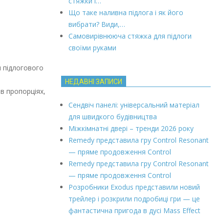
стяжки і…
Що таке наливна підлога і як його
вибрати? Види,…
Самовирівнююча стяжка для підлоги
своїми руками
и підлогового
НЕДАВНІ ЗАПИСИ
в пропорціях,
Сендвіч панелі: універсальний матеріал
для швидкого будівництва
Міжкімнатні двері – тренди 2026 року
Remedy представила гру Control Resonant
— пряме продовження Control
Remedy представила гру Control Resonant
— пряме продовження Control
Розробники Exodus представили новий
трейлер і розкрили подробиці гри — це
фантастична пригода в дусі Mass Effect