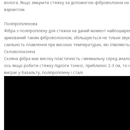
волога. Якщо зміцнити стяжку за допомогою фіброволокна на пі
варіантом.
Поліпропіленова
Фібра з поліпропілену для стяжки на даний момент найпоширеніша
армований таким фіброволокном, збільшуються не тільки звукоі
схильність плавлення при високих температурах, які з’являють
Скловолоконна
Скляна фібра має високу пластичність і мінімальну серед анало
ось якщо робити стяжку підлоги тонкої, приблизно 2-3 см, то
виграє у базальту, поліпропілену і сталі.