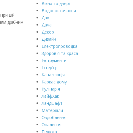
Вікна та двері
Водопостачання
При цій
Дах
ням дрібним
Дача
Декор
Дизайн
Електропроводка
Здоров'я та краса
Інструменти
Інтер'єр
Каналізація
Каркас дому
Кулінарія
ЛайфХак
Ландшафт
Матеріали
Оздоблення
Опалення
Підлога