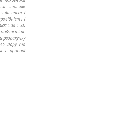
і показники
ься сталеве
сь базальт і
ровідність і
сть за 1 кг.
к найчастіше
и розрахунку
ого шару, то
ини чорнової