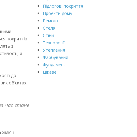
Підлогові покриття
Проекти дому
Ремонт
Стеля
іншими
Стіни
ься покриттів
Технології
лять з
Утеплення
стивості, а
Фарбування
Фундамент
Цікаве
кості до
вих об’єктах.
ез час стане
хімія і