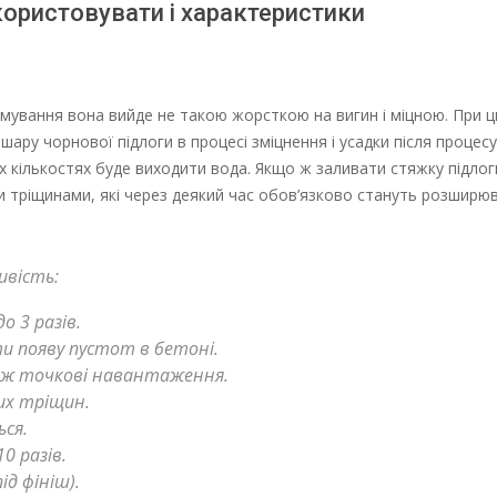
користовувати і характеристики
мування вона вийде не такою жорсткою на вигин і міцною. При 
ару чорнової підлоги в процесі зміцнення і усадки після процесу
их кількостях буде виходити вода. Якщо ж заливати стяжку підло
 тріщинами, які через деякий час обов’язково стануть розширюв
ивість:
 3 разів.
ти появу пустот в бетоні.
кож точкові навантаження.
их тріщин.
ся.
0 разів.
д фініш).