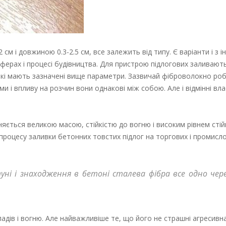
см і довжиною 0.3-2.5 см, все залежить від типу. Є варіанти і з 
сферах і процесі будівництва. Для пристрою підлогових заливают
які мають зазначені вище параметри. Зазвичай фіброволокно роб
ми і впливу на розчин вони однакові між собою. Але і відмінні вла
яється великою масою, стійкістю до вогню і високим рівнем стій
роцесу заливки бетонних товстих підлог на торгових і промисло
уні і знаходження в бетоні сталева фібра все одно чер
дів і вогню. Але найважливіше те, що його не страшні агресивна 