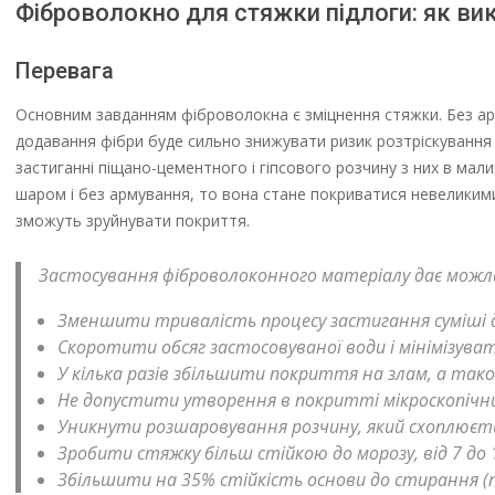
Фіброволокно для стяжки підлоги: як ви
Перевага
Основним завданням фіброволокна є зміцнення стяжки. Без ар
додавання фібри буде сильно знижувати ризик розтріскування ш
застиганні піщано-цементного і гіпсового розчину з них в мал
шаром і без армування, то вона стане покриватися невеликими
зможуть зруйнувати покриття.
Застосування фіброволоконного матеріалу дає можл
Зменшити тривалість процесу застигання суміші до
Скоротити обсяг застосовуваної води і мінімізува
У кілька разів збільшити покриття на злам, а та
Не допустити утворення в покритті мікроскопічн
Уникнути розшаровування розчину, який схоплюєть
Зробити стяжку більш стійкою до морозу, від 7 до 1
Збільшити на 35% стійкість основи до стирання (пі