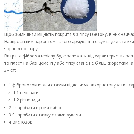
Щоб збільшити міцність покриттів з гіпсу і бетону, в них найч
Найпростішим варіантом такого армування є суміш для стяжки
чорнового шару.
Витрата фіброматеріалу буде залежати від характеристик зали
то пласт на базі цементу або гіпсу стане не більш жорстким, а
Зміст:
1 фіброволокно для стяжки підлоги: як використовувати і х
1.1 переваги
1.2 різновиди
2 Як зробити вірний вибір
3 Як зробити стяжку своїми руками
4 Висновок