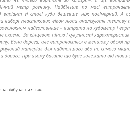
увати не тільки вартість за кілограм, а ще витратн
бічний метр розчину. Найбільше по масі витрачаєт
ій варіант зі сталі куди дешевше, ніж полімерний. А о
ри виборі пластикових вікон люди аналізують теплову п
іброволокном найголовніше – витрата на кубометр і варті
не окремо. За кінцевою ціною і сукупності характеристи
ипу. Вона дорога, але витрачається в меншому обсязі пр
 армуючий матеріал для найтоншого або не самого міцн
ки дороге. При цьому багато що буде залежати від товщ
на відбувається так: