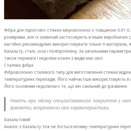
Фібра для підлогової стяжки-мікроволокно з товщиною 0.01-0.2 
розмірами, але їх зазвичай застосовують в інших виробничих 
настійно рекомендуємо використовувати тільки ті матеріали, 
базальту, сталі, скла і поліпропілену. За загальними параметра
також переваги і недоліки кожен з видів має свої.
Сталева фібра
Фіброволокно сталевого типу для виготовлення стяжки відрізн
температурних перепадів. Його найчастіше використовують в п
Його основним недоліком є те, що він схильний до іржавіння.
Навіть при обліку спеціалізованого покриття з лат
іржавіти, втрачаючи свої характеристики.
Базальтовий
Аналог з базальту теж не боїться впливу температурних перепа