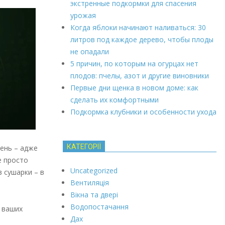
экстренные подкормки для спасения
урожая
Когда яблоки начинают наливаться: 30
литров под каждое дерево, чтобы плоды
не опадали
5 причин, по которым на огурцах нет
плодов: пчелы, азот и другие виновники
Первые дни щенка в новом доме: как
сделать их комфортными
Подкормка клубники и особенности ухода
КАТЕГОРІЇ
день – адже
e просто
Uncategorized
в сушарки – в
Вентиляція
Вікна та двері
Водопостачання
я ваших
Дах