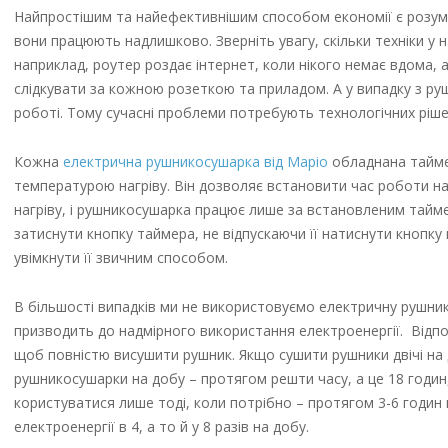
Найпростішим та найефективнішим способом економії є розумн
вони працюють надлишково. Зверніть увагу, скільки техніки у 
наприклад, роутер роздає інтернет, коли нікого немає вдома, 
слідкувати за кожною розеткою та приладом. А у випадку з ру
роботі. Тому сучасні проблеми потребують технологічних рішен
Кожна
електрична рушникосушарка від Маріо
обладнана тайме
температурою нагріву. Він дозволяє встановити час роботи на
нагріву, і рушникосушарка працює лише за встановленим тай
затиснути кнопку таймера, не відпускаючи її натиснути кнопку 
увімкнути її звичним способом.
В більшості випадків ми не використовуємо електричну рушник
призводить до надмірного використання електроенергії. Відп
щоб повністю висушити рушник. Якщо сушити рушники двічі на 
рушникосушарки на добу – протягом решти часу, а це 18 годи
користуватися лише тоді, коли потрібно – протягом 3-6 годи
електроенергії в 4, а то й у 8 разів на добу.