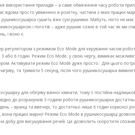
е використання приладів – а саме обмеження часу роботи прила
нас вдома просто увімкнено в розетку, частина з яких працює мар
а рушникосушарка сушить вже сухі рушники. Мабуть, ніхто не має
шникосушаркою і поготів – адже рушник сохне в той час як ми сп
ь, і воно є.
р-регулятором з режимом Eco Mode для керування часом робот
 3 або 6 годин. Режим Eco Mode, у свою чергу, вимикає можливі
мером. Активувати режим Eco Mode дуже просто. Для цього потр
нагріву, та тримати 5 секунд, після чого рушникосушарка вимкнет
осушарку для обігріву ванної кімнати, тому її постійна надлишк
овідно до розрахунків 3 години роботи рушникосушарки достатнь
день – вранці та ввечері, то достатньо лише 6 годин корисної р
н, вона працює марно! Режим Eco Mode в рушникосушарці дозвол
н на добу для висушування речей. Це дозволить скоротити спожи