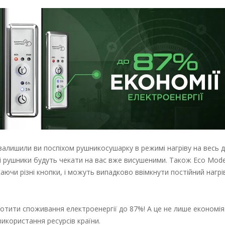
залишили ви поспіхом рушникосушарку в режимі нагріву на весь 
ші рушники будуть чекати на вас вже висушеними. Також Eco Mod
скаючи різні кнопки, і можуть випадково ввімкнути постійний нагрі
тити споживання електроенергії до 87%! А це не лише економі
використання ресурсів країни.