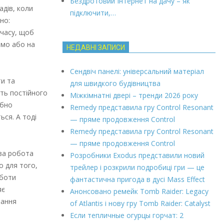
Бездротовий Інтернет на дачу – як
дів, коли
підключити,…
но:
 часу, щоб
имо або на
НЕДАВНІ ЗАПИСИ
Сендвіч панелі: універсальний матеріал
и та
для швидкого будівництва
сть постійного
Міжкімнатні двері – тренди 2026 року
ібно
Remedy представила гру Control Resonant
ься. А тоді
— пряме продовження Control
Remedy представила гру Control Resonant
— пряме продовження Control
ова робота
Розробники Exodus представили новий
о для того,
трейлер і розкрили подробиці гри — це
оботи
фантастична пригода в дусі Mass Effect
яє
Анонсовано ремейк Tomb Raider: Legacy
вання
of Atlantis і нову гру Tomb Raider: Catalyst
Если тепличные огурцы горчат: 2