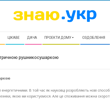
ЗНАЮ
Р
ЦІКАВЕ
ДАЧА
ПРОЕКТИ ДОМУ
ОЗДОБЛЕННЯ
ектричною рушникосушаркою
аркою
і енергетичними. В той час як науковці розробляють нові спосо
техніки, якою ми користуємося. Але це споживання можна скоро