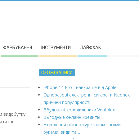
ФАРБУВАННЯ
ІНСТРУМЕНТИ
ЛАЙФХАК
СХОЖІ ЗАПИСИ
iPhone 14 Pro - найкраще від Apple
Одноразові електронні сигарети Neonex:
причини популярності
Вбудовані холодильники Ventolux
би видобутку
Выгодные онлайн кредиты
тити ще
Утеплення пінополіуретаном своїми
руками: види та…