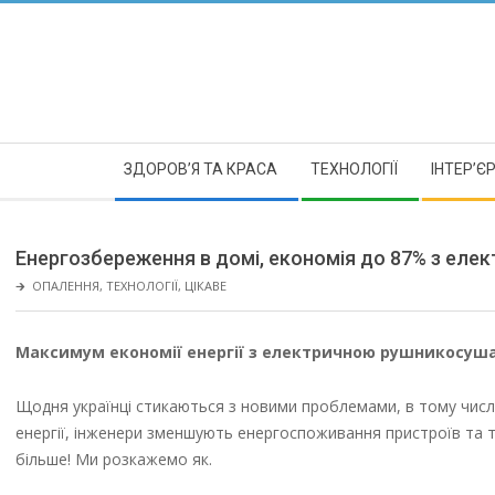
Skip
to
content
Secondary
ЗДОРОВ’Я ТА КРАСА
ТЕХНОЛОГІЇ
ІНТЕР’Є
Navigation
Menu
Енергозбереження в домі, економія до 87% з ел
🡲
ОПАЛЕННЯ
,
ТЕХНОЛОГІЇ
,
ЦІКАВЕ
Максимум економії енергії з електричною рушникосуш
Щодня українці стикаються з новими проблемами, в тому числ
енергії, інженери зменшують енергоспоживання пристроїв та 
більше! Ми розкажемо як.