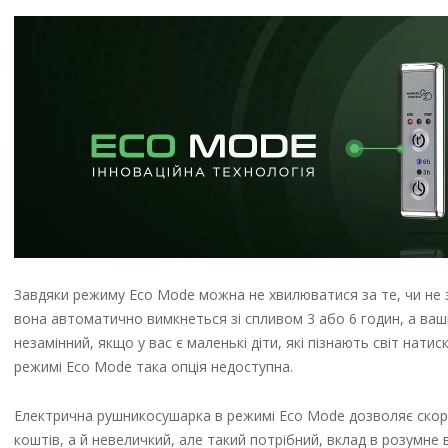
Завдяки режиму Eco Mode можна не хвилюватися за те, чи не 
вона автоматично вимкнеться зі спливом 3 або 6 годин, а ва
незамінний, якщо у вас є маленькі діти, які пізнають світ нати
режимі Eco Mode така опція недоступна.
Електрична рушникосушарка в режимі Eco Mode дозволяє скоро
коштів, а й невеличкий, але такий потрібний, вклад в розумне 