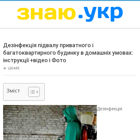
Skip
to
content
ЗНАЮ
Secondary
Navigation
Дезінфекція підвалу приватного і
Menu
багатоквартирного будинку в домашніх умовах:
інструкції +відео і Фото
🡲
ЦІКАВЕ
Зміст
Дезінфекція