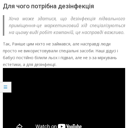
Для чого потрібна дезінфекція
Хоча може здатися, що дезінфекція підвального
приміщення-це маркетинговий хід спеціалізуються
на цьому виді робіт компаній, це насправді важливо.
Так, Раніше цим ніхто не займався, але насправді люди
просто не використовували спеціальні засоби. Наші дідусі і
бабусі постійно білили льох і підвал, але не з-за міркувань
естетики, а для дезінфекції.