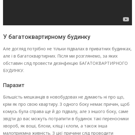
У багатоквартирному будинку
Але догляд потрібно не тільки підвалах в приватних будинках,
але і в багатоквартирних. Після ми розглянемо, за яких
обставин слід провести дезінфекцію БАГАТОКВАРТИРНОГО
БУДИНКУ.
Паразит
Більшість мешканців в новобудовах не думають ні про що,
крім як про свою квартиру. З одного боку немає причин, щоб
комусь була справа ще й до підвалу, але з іншого боку, саме
звідти до вас можуть потрапити в будинок такі переносники
хвороб, як воші, блохи, кліщі і клопи, а також інша
малоприємна живність. З цієї причини слід проводити