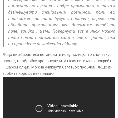
виносити на вулицю і добре промивати, а також
дезінфікувати спеціальним розчином. Коли всі
пошкоджені частини будуть видалені, дерево слід
обробити просоченням, яка допоможе запобігти
появі грибка і цвілі. Повернути все в льох можна
тільки після повного висихання, але не раніше, ніж
ви проведете дезінфекцію підвалу.
Якщо ви збираєтеся встановити нову полицю, то спочатку
проведіть обробку просоченням, а після висихання покрийте
її шаром оліфи. Можна уникнути багатьох проблем, якщо ви
зробите хорошу вентиляцію.