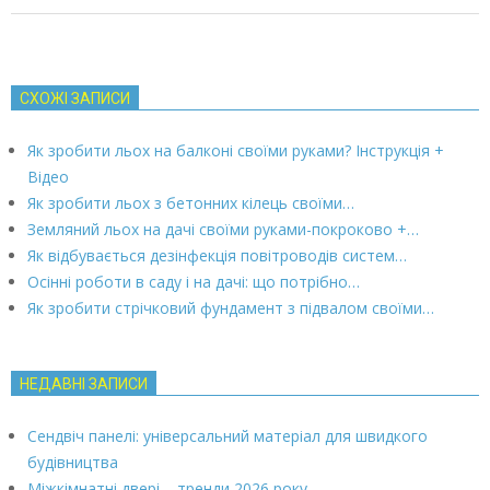
СХОЖІ ЗАПИСИ
Як зробити льох на балконі своїми руками? Інструкція +
Відео
Як зробити льох з бетонних кілець своїми…
Земляний льох на дачі своїми руками-покроково +…
Як відбувається дезінфекція повітроводів систем…
Осінні роботи в саду і на дачі: що потрібно…
Як зробити стрічковий фундамент з підвалом своїми…
НЕДАВНІ ЗАПИСИ
Сендвіч панелі: універсальний матеріал для швидкого
будівництва
Міжкімнатні двері – тренди 2026 року