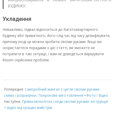
БУДИНКУ.
Укладення
Неважливо, підвал відноситься до багатоквартирного
будинку або приватного, його слід час від часу дезінфікувати,
причому іноді це можна зробити своїми руками. Якщо ви
скористаєтеся порадами з цієї статті, ви зможете не
потрапити в такі ситуації, і вам не доведеться вирішувати
безліч серйозних проблем.
2022-
03-
Попередня:
Саморобний мангал з цегли своїми руками-
08
схема і розрахунок: Покрокове виготовлення +Фото і Відео
Наступна:
Пряма монолітна сходи своїми руками :інструкція
+ відео від кращих майстрів