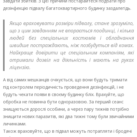
завдати збитків. З цієї причини постарайтеся подбати про
дезінфекцію підвалу багатоквартирного будинку заздалегідь.
Якщо враховувати розміри підвалу, стане зрозуміло,
що з цим завданням не впорається поодинці, і кілька
людей без спеціальних костюмів і обладнання
швидше постраждають, ніж позбудуться від комах.
Найкраще довірити це спеціальним компаніям, які
отримали дозвіл на діяльність і мають на руках
ліцензію.
А від самих мешканців очікується, що вони будуть тримати
під контролем періодичність проведення дезінфекцій, і не
будуть чекати появи в своєму будинку бліх. Врахуйте, що
обробка не повинна бути одноразовою. За перший сеанс
знищуються дорослі особини, а через пару тижнів потрібно
знищити нових паразитів, які два тижні тому були звичайними
личинками.
Також враховуйте, що в підвал можуть потрапляти і бродячі