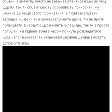
собаки, а значить, нічого не заважає з’явитися в цьому місці
щурам. Так як собаки мають особливість приносити їжу
ближче до місця свого проживання, а після закопувати
залишки їжі, вони тим самим залучають щурів, які не проти
поласувати. Виводити щурів навіть складніше, так як є просто
потруїти їх в підвалі, вони з часом почнуть розкладатися, і
буде неприємний запах. Лише кваліфіковані фахівці зможуть
допомогти вам.