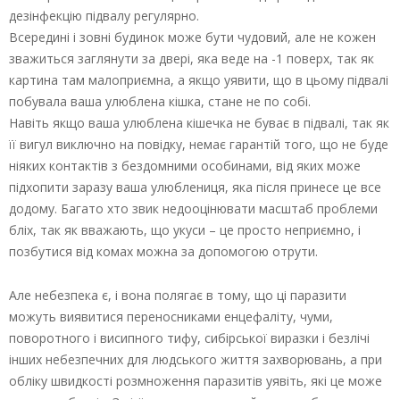
дезінфекцію підвалу регулярно.
Всередині і зовні будинок може бути чудовий, але не кожен
зважиться заглянути за двері, яка веде на -1 поверх, так як
картина там малоприємна, а якщо уявити, що в цьому підвалі
побувала ваша улюблена кішка, стане не по собі.
Навіть якщо ваша улюблена кішечка не буває в підвалі, так як
її вигул виключно на повідку, немає гарантій того, що не буде
ніяких контактів з бездомними особинами, від яких може
підхопити заразу ваша улюблениця, яка після принесе це все
додому. Багато хто звик недооцінювати масштаб проблеми
бліх, так як вважають, що укуси – це просто неприємно, і
позбутися від комах можна за допомогою отрути.
Але небезпека є, і вона полягає в тому, що ці паразити
можуть виявитися переносниками енцефаліту, чуми,
поворотного і висипного тифу, сибірської виразки і безлічі
інших небезпечних для людського життя захворювань, а при
обліку швидкості розмноження паразитів уявіть, які це може