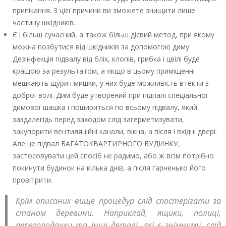
припікання. З цієї причини ви зможете знищити лише
частину шкідників.
Є і більш сучасний, а також більш дієвий метод, при якому
можна позбутися від шкідників за допомогою диму.
Дезінфекція підвалу від бліх, клопів, грибка і цвілі буде
кращою за результатом, а якщо в цьому приміщенні
мешкають щури і мишки, у них буде можливість втекти з
доброї волі. Дим буде утворений при підпалі спеціальної
димової шашка і пошириться по всьому підвалу, який
заздалегідь перед заходом слід загерметизувати,
закупорити вентиляційні канали, вікна, а після і вхідні двері.
Але це підвал БАГАТОКВАРТИРНОГО БУДИНКУ,
застосовувати цей спосіб не радимо, або ж всім потрібно
покинути будинок на кілька днів, а після гарненько його
провітрити.
Крім описаних вище процедур слід спостерігати за
станом деревини. Наприклад, ящики, полиці,
перегородочки та інші деталі, які є знімними, слід