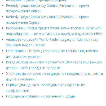
Remedy представила гру Control Resonant — пряме
продовження Control
Remedy представила гру Control Resonant — пряме
продовження Control
Розробники Exodus представили новий трейлер і розкрили
подробиці гри — це фантастична пригода в дусі Mass Effect
Анонсовано ремейк Tomb Raider: Legacy of Atlantis і нову
гру Tomb Raider: Catalyst
Если тепличные огурцы горчат: 2 экстренные подкормки
для спасения урожая
Когда яблоки начинают наливаться: 30 литров под каждое
дерево, чтобы плоды не опадали
5 причин, по которым на огурцах нет плодов: пчелы, азот и
другие виновники
Первые дни щенка в новом доме: как сделать их
комфортными
Подкормка клубники и особенности ухода