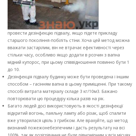
провести дезінфекцію підвалу, якщо підете прикладу
старшого покоління-побіліть стіни. Хоча цей метод можна
вважати застарілим, він не втрачає ефективності через
стільки часу, особливо якщо додати в розчин з вапна
мідний купорос, при цьому співвідношення повинно бути 1
до 10.
Дезінфекція підвалу будинку може бути проведена і іншим
способом – гасінням вапна в цьому приміщенні. При такому
способі витрата матеріалу складе 3 кг/10м3. Бажано
повторювати цю процедуру кілька разів на рік.
Багато людей досі використовують в якості дезінфекції
відкритий вогонь, паяльну лампу або різак, щоб спалити
вже утворилася цвіль з грибком. Але врахуйте, що метод
визнаний пожежонебезпечним і дасть результату на всі
100%, так як розігрівання не буде рівномірним у всіх місцях