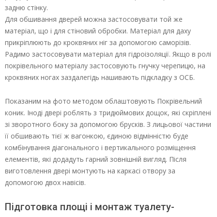
задню стінку.
Для обшивання дверей можна застосовувати той же
матеріал, що і для стіновий обробки. Матеріал для даху
прикріплюють до кроквяних ніг за допомогою саморізів.
Радимо застосовувати матеріал для гідроізоляції. Якщо в ролі
покрівельного матеріалу застосовують гнучку черепицю, на
кроквяних ногах заздалегідь нашивають підкладку з ОСБ.
Показаним на фото методом облаштовують Покрівельний
коник. Іноді двері роблять з тридюймових дощок, які скріплені
зі зворотного боку за допомогою брусків. З лицьової частини
її обшивають тієї ж вагонкою, єдиною відмінністю буде
комбінування діагонального і вертикального розміщення
елементів, які додадуть гарний зовнішній вигляд. Після
виготовлення двері монтують на каркасі отвору за
допомогою двох навісів.
Підготовка площі і монтаж туалету-