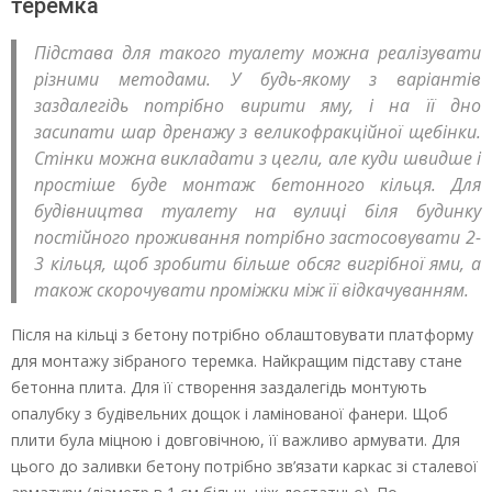
теремка
Підстава для такого туалету можна реалізувати
різними методами. У будь-якому з варіантів
заздалегідь потрібно вирити яму, і на її дно
засипати шар дренажу з великофракційної щебінки.
Стінки можна викладати з цегли, але куди швидше і
простіше буде монтаж бетонного кільця. Для
будівництва туалету на вулиці біля будинку
постійного проживання потрібно застосовувати 2-
3 кільця, щоб зробити більше обсяг вигрібної ями, а
також скорочувати проміжки між її відкачуванням.
Після на кільці з бетону потрібно облаштовувати платформу
для монтажу зібраного теремка. Найкращим підставу стане
бетонна плита. Для її створення заздалегідь монтують
опалубку з будівельних дощок і ламінованої фанери. Щоб
плити була міцною і довговічною, її важливо армувати. Для
цього до заливки бетону потрібно зв’язати каркас зі сталевої