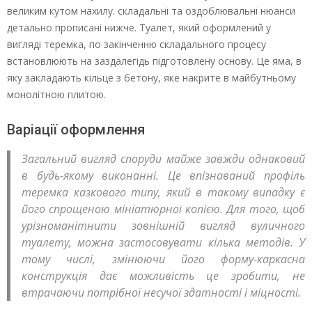
великим кутом нахилу. складальні та оздоблювальні нюанси
детально прописані нижче. Туалет, який оформлений у
вигляді теремка, по закінченню складального процесу
встановлюють на заздалегідь підготовлену основу. Це яма, в
яку закладають кільце з бетону, яке накрите в майбутньому
монолітною плитою.
Варіації оформлення
Загальний вигляд споруди майже завжди однаковий
в будь-якому виконанні. Це впізнаваний профіль
теремка казкового типу, який в такому випадку є
його спрощеною мініатюрної копією. Для того, щоб
урізноманітнити зовнішній вигляд вуличного
туалету, можна застосовувати кілька методів. У
тому числі, змінюючи його форму-каркасна
конструкція дає можливість це зробити, не
втрачаючи потрібної несучої здатності і міцності.