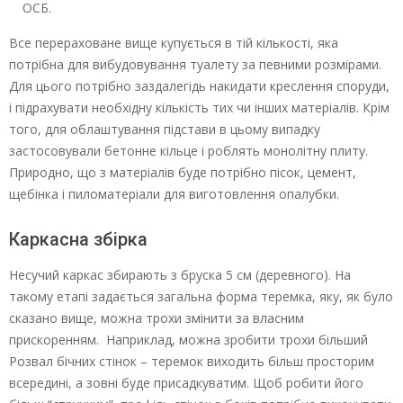
ОСБ.
Все перераховане вище купується в тій кількості, яка
потрібна для вибудовування туалету за певними розмірами.
Для цього потрібно заздалегідь накидати креслення споруди,
і підрахувати необхідну кількість тих чи інших матеріалів. Крім
того, для облаштування підстави в цьому випадку
застосовували бетонне кільце і роблять монолітну плиту.
Природно, що з матеріалів буде потрібно пісок, цемент,
щебінка і пиломатеріали для виготовлення опалубки.
Каркасна збірка
Несучий каркас збирають з бруска 5 см (деревного). На
такому етапі задається загальна форма теремка, яку, як було
сказано вище, можна трохи змінити за власним
прискоренням. Наприклад, можна зробити трохи більший
Розвал бічних стінок – теремок виходить більш просторим
всередині, а зовні буде присадкуватим. Щоб робити його