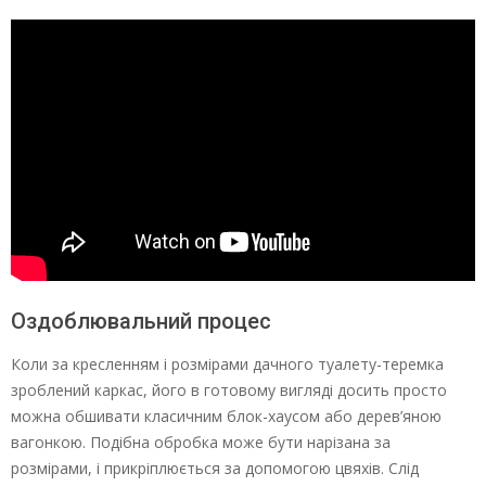
Оздоблювальний процес
Коли за кресленням і розмірами дачного туалету-теремка
зроблений каркас, його в готовому вигляді досить просто
можна обшивати класичним блок-хаусом або дерев’яною
вагонкою. Подібна обробка може бути нарізана за
розмірами, і прикріплюється за допомогою цвяхів. Слід