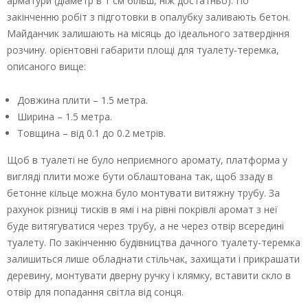
арматури (діаметр в 1 см більш, ніж достатньо). По
закінченню робіт з підготовки в опалубку заливають бетон.
Майданчик залишають на місяць до ідеального затвердіння
розчину. орієнтовні габарити площі для туалету-теремка,
описаного вище:
Довжина плити – 1.5 метра.
Ширина – 1.5 метра.
Товщина – від 0.1 до 0.2 метрів.
Щоб в туалеті не було неприємного аромату, платформа у
вигляді плити може бути облаштована так, щоб ззаду в
бетонне кільце можна було монтувати витяжну трубу. За
рахунок різниці тисків в ямі і на рівні покрівлі аромат з неї
буде витягуватися через трубу, а не через отвір всередині
туалету. По закінченню будівництва дачного туалету-теремка
залишиться лише обладнати стільчак, захищати і прикрашати
деревину, монтувати дверну ручку і клямку, вставити скло в
отвір для попадання світла від сонця.