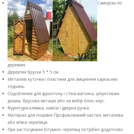
Саморізи по
деревині.
Дерев’яні бруски 5 * 5 см.
Металеві куточки і пластини для зміцнення каркасних
з’єднань.
Оздоблення для фронтону і стіна-вагонка, шпунтовані
дошки, брусова імітація або на вибір блок-хаус.
Фурнітури-клямка, навіси і дверна ручка.
Матеріал для покрівлі-Профільований настил, металева
або м’яка черепиця.
При застосуванні бітумної черепиці потрібен додатково