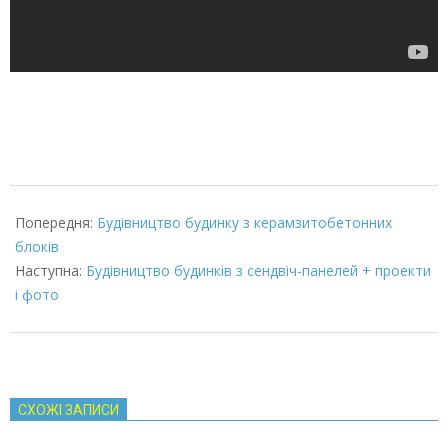
2022-
03-
Попередня:
Будівництво будинку з керамзитобетонних
08
блоків
Наступна:
Будівництво будинків з сендвіч-панелей + проекти
і фото
СХОЖІ ЗАПИСИ