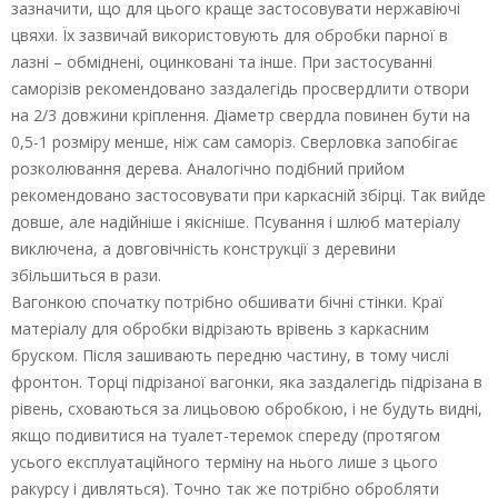
зазначити, що для цього краще застосовувати нержавіючі
цвяхи. Їх зазвичай використовують для обробки парної в
лазні – обміднені, оцинковані та інше. При застосуванні
саморізів рекомендовано заздалегідь просвердлити отвори
на 2/3 довжини кріплення. Діаметр свердла повинен бути на
0,5-1 розміру менше, ніж сам саморіз. Сверловка запобігає
розколювання дерева. Аналогічно подібний прийом
рекомендовано застосовувати при каркасній збірці. Так вийде
довше, але надійніше і якісніше. Псування і шлюб матеріалу
виключена, а довговічність конструкції з деревини
збільшиться в рази.
Вагонкою спочатку потрібно обшивати бічні стінки. Краї
матеріалу для обробки відрізають врівень з каркасним
бруском. Після зашивають передню частину, в тому числі
фронтон. Торці підрізаної вагонки, яка заздалегідь підрізана в
рівень, сховаються за лицьовою обробкою, і не будуть видні,
якщо подивитися на туалет-теремок спереду (протягом
усього експлуатаційного терміну на нього лише з цього
ракурсу і дивляться). Точно так же потрібно обробляти