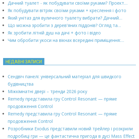
Дачний туалет - як побудувати своїми руками? Проект…
Як побудувати вітряк своїми руками + креслення і фото
Який унітаз для вуличного туалету вибрати? Дачний…
Що можна зробити з дерев'яних піддонів? Огляд та…
Як зробити літній душ на дачі + фото і відео
Чим обробити укоси на вікнах всередині приміщення:…
НЕДАВНІ ЗАПИСИ
Сендвіч панелі: універсальний матеріал для швидкого
будівництва
Міжкімнатні двері – тренди 2026 року
Remedy представила гру Control Resonant — пряме
продовження Control
Remedy представила гру Control Resonant — пряме
продовження Control
Розробники Exodus представили новий трейлер і розкрили
подробиці гри — це фантастична пригода в дусі Mass Effect