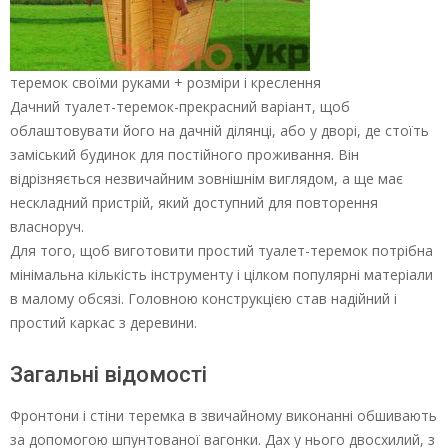
теремок своїми руками + розміри і креслення
Дачний туалет-теремок-прекрасний варіант, щоб
облаштовувати його на дачній ділянці, або у дворі, де стоїть
заміський будинок для постійного проживання. Він
відрізняється незвичайним зовнішнім виглядом, а ще має
нескладний пристрій, який доступний для повторення
власноруч.
Для того, щоб виготовити простий туалет-теремок потрібна
мінімальна кількість інструменту і цілком популярні матеріали
в малому обсязі. Головною конструкцією став надійний і
простий каркас з деревини.
Загальні відомості
Фронтони і стіни теремка в звичайному виконанні обшивають
за допомогою шпунтованої вагонки. Дах у нього двосхилий, з