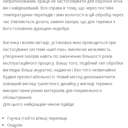
запропонований, краще не застосовувати для обробки хоча
він і найдешевший. Вся справа в тому, що через постійні
температурних перепадів і змін вологості в цій обробці через
час з’являються досить замінні зазори, що для теремка з
його головною функцією недобре.
Вагонка і всілякі імітації, установка яких проводиться при
застосуванні системи «шип-паз», виключає можливість
утворення зазорів навіть по закінченню більшості років
експлуатаційного процесу. Більш того, подібний тип обробки
виглядає більш акуратно, надаючи і без того незвичайної
будівлі презентабельності. Новий метод урізноманітнити
зовнішній вигляд туалетного дизайну у вигляді теремка-
використання різних матеріалів для покрівельного
облаштування.
Для цього найкращим чином підійде:
Гнучка (тобто м’яка) черепиця.
Ондулін.