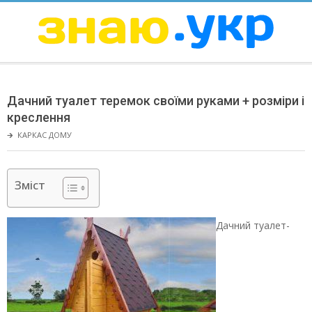
Skip
to
content
ЗНАЮ
Secondary
Navigation
Дачний туалет теремок своїми руками + розміри і
Menu
креслення
🡲
КАРКАС ДОМУ
Зміст
Дачний туалет-