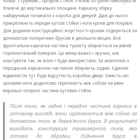
більш “струнким”, профіль стінок з боків потрібно виконувати
ближче до вертикальної площини. Каркасну збірку
найзручніше починати з короба для дверей. Далі до нього
прикріплюють передні кутові стійки і ноги крокв для покрівлі.
Для додання конструкційної жорсткості крокви з’єднуються за
допомогою поперечних брусків в декількох місцях. Вся
фронтальна каркасна частина туалету збирається на рівній
горизонтальній поверхні. Це менш важко і зручно, ніж
коштувати так, як воно і буде використано. За аналогією з
передньою каркасною частиною збирають задню. Єдиною
відмінністю тут буде відсутність коробки двері. Замість неї
кроквяні ноги додатково скріплюють між собою на рівні
верхньої опорної частини кутових стійок.
Після того, як задня і передня частина каркаса в
готовому вигляді, вони скріплюються між собою за
допомогою того ж дерев’яного бруса. В результаті
виходить конструкція тривимірного типу, яка
готова до обробки. З’єднання бруса в