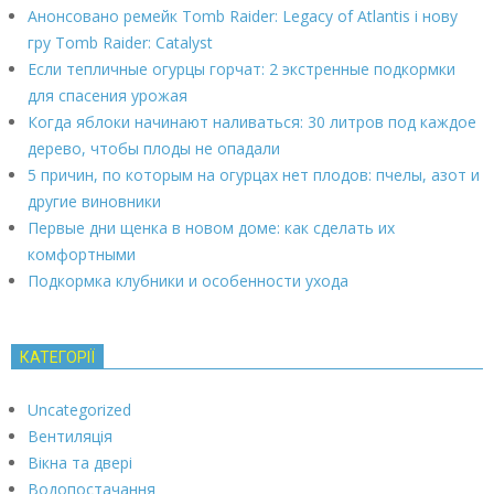
Анонсовано ремейк Tomb Raider: Legacy of Atlantis і нову
гру Tomb Raider: Catalyst
Если тепличные огурцы горчат: 2 экстренные подкормки
для спасения урожая
Когда яблоки начинают наливаться: 30 литров под каждое
дерево, чтобы плоды не опадали
5 причин, по которым на огурцах нет плодов: пчелы, азот и
другие виновники
Первые дни щенка в новом доме: как сделать их
комфортными
Подкормка клубники и особенности ухода
КАТЕГОРІЇ
Uncategorized
Вентиляція
Вікна та двері
Водопостачання