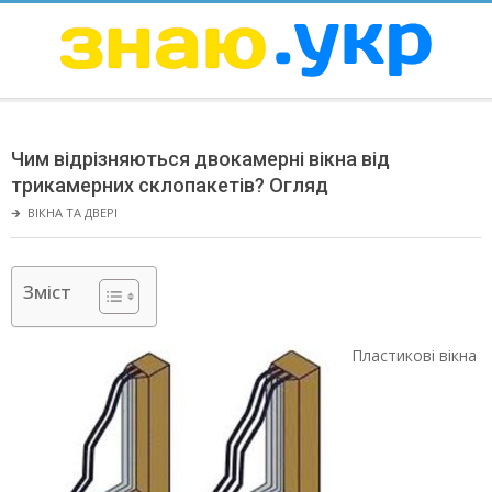
Skip
to
content
ЗНАЮ
Secondary
Navigation
Чим відрізняються двокамерні вікна від
Menu
трикамерних склопакетів? Огляд
🡲
ВІКНА ТА ДВЕРІ
Зміст
Пластикові вікна