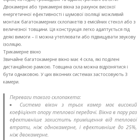
Двокамерні або трикамерні вікна за рахунок високої
енергетичної ефективності і шумової ізоляції можливий
монтаж багатокамерних склопакетів з емісійних стекол або з
величезної товщини. Ця конструкція легко адаптується під
деякі вимоги – її можна утеплювати або підвищувати звукову
ізоляцію.
Трикамерне вікно
Звичайне багатокамерне вікно має 4 скла, які поділені
дистанційною рамкою. Товщина скла можна відрізнятися і
бути однаковою. У цих віконних системах застосовують 3
камери.
Переваги такого склопакета:
Система вікон з трьох камер має високий
коефіцієнт опору теплової передачі. Вікна в пару раз
ефективніше захистить приміщення від теплової
втрати, ніж однокамерне, і ефективніше до 25%,
ніж двокамерне.