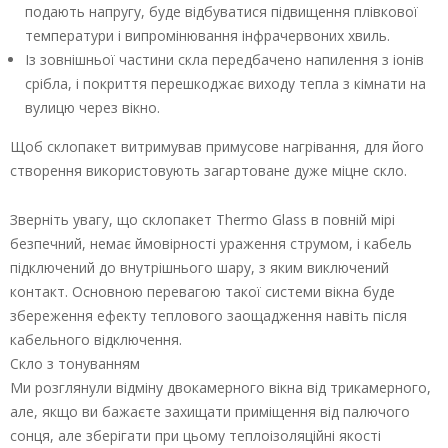
подають напругу, буде відбуватися підвищення плівкової
температури і випромінювання інфрачервоних хвиль.
Із зовнішньої частини скла передбачено напилення з іонів
срібла, і покриття перешкоджає виходу тепла з кімнати на
вулицю через вікно.
Щоб склопакет витримував примусове нагрівання, для його
створення використовують загартоване дуже міцне скло.
Зверніть увагу, що склопакет Thermo Glass в повній мірі
безпечний, немає ймовірності ураження струмом, і кабель
підключений до внутрішнього шару, з яким виключений
контакт. Основною перевагою такої системи вікна буде
збереження ефекту теплового заощадження навіть після
кабельного відключення.
Скло з тонуванням
Ми розглянули відміну двокамерного вікна від трикамерного,
але, якщо ви бажаєте захищати приміщення від палючого
сонця, але зберігати при цьому теплоізоляційні якості