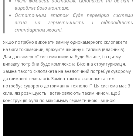
Після фахівець доставляє склопакет на об’єкт і
виробляє його монтаж.
Остаточним етапом буде перевірка системи
вікна на герметичність і відповідність
стандартам якості.
Якщо потрібно виконати заміну однокамерного склопакета
на багатокамерний, врахуйте ширину штапиків (власників).
Для двокамерної системи ширина буде більше, і в цьому
випадку потрібна буде комплексна Віконна структуризація.
Заміна такого склопакета на аналогічний потребує суворому
дотриманні технології. Заміна такого склопакета теж
потребує суворого дотримання технології. Ця система має 3
скла, які розміщують і встановлюють таким чином, щоб
конструкція була по максимуму герметичною і міцною.