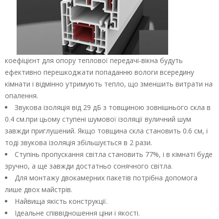
коефіцієнт для опору теплової передачі-вікна будуть
ефективно перешкоджати попаданню вологи всередину
кімнати і відмінно утримують тепло, що зменшить витрати на
опалення.
Звукова ізоляція від 29 дБ з товщиною зовнішнього скла в
0.4 см.при цьому ступені шумової ізоляції вуличний шум
завжди приглушений. Якщо товщина скла становить 0.6 см, і
тоді звукова ізоляція збільшується в 2 рази.
Ступінь пропускання світла становить 77%, і в кімнаті буде
зручно, а ще завжди достатньо сонячного світла.
Для монтажу двокамерних пакетів потрібна допомога
лише двох майстрів.
Найвища якість конструкції.
Ідеальне співвідношення ціни і якості.