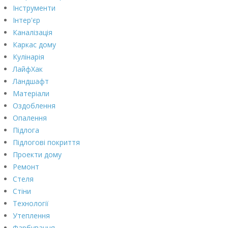
Інструменти
Інтер'єр
Каналізація
Каркас дому
Кулінарія
ЛайфХак
Ландшафт
Матеріали
Оздоблення
Опалення
Підлога
Підлогові покриття
Проекти дому
Ремонт
Стеля
Стіни
Технології
Утеплення
Фарбування