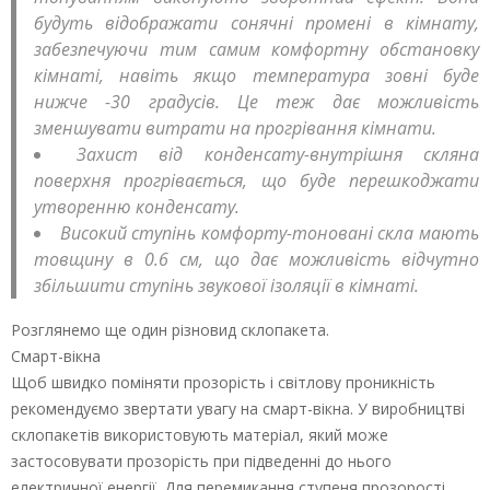
будуть відображати сонячні промені в кімнату,
забезпечуючи тим самим комфортну обстановку
кімнаті, навіть якщо температура зовні буде
нижче -30 градусів. Це теж дає можливість
зменшувати витрати на прогрівання кімнати.
Захист від конденсату-внутрішня скляна
поверхня прогрівається, що буде перешкоджати
утворенню конденсату.
Високий ступінь комфорту-тоновані скла мають
товщину в 0.6 см, що дає можливість відчутно
збільшити ступінь звукової ізоляції в кімнаті.
Розглянемо ще один різновид склопакета.
Смарт-вікна
Щоб швидко поміняти прозорість і світлову проникність
рекомендуємо звертати увагу на смарт-вікна. У виробництві
склопакетів використовують матеріал, який може
застосовувати прозорість при підведенні до нього
електричної енергії. Для перемикання ступеня прозорості