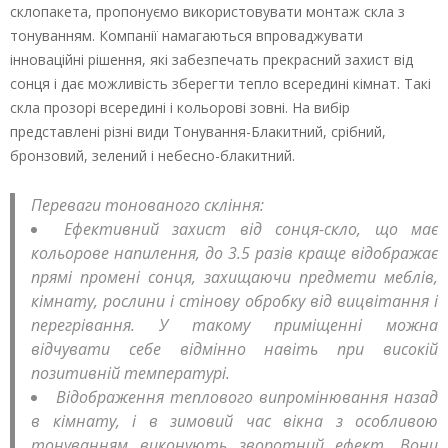
склопакета, пропонуємо використовувати монтаж скла з
тонуванням. Компанії намагаються впроваджувати
інноваційні рішення, які забезпечать прекрасний захист від
сонця і дає можливість зберегти тепло всередині кімнат. Такі
скла прозорі всередині і кольорові зовні. На вибір
представлені різні види Тонування-Блакитний, срібний,
бронзовий, зелений і небесно-блакитний.
Переваги тонованого скління:
Ефективний захист від сонця-скло, що має
кольорове напилення, до 3.5 разів краще відображає
прямі промені сонця, захищаючи предмети меблів,
кімнату, рослини і стінову обробку від вицвітання і
перегрівання. У такому приміщенні можна
відчувати себе відмінно навіть при високій
позитивній температурі.
Відображення теплового випромінювання назад
в кімнату, і в зимовий час вікна з особливою
тонуванням виконують зворотний ефект. Вони