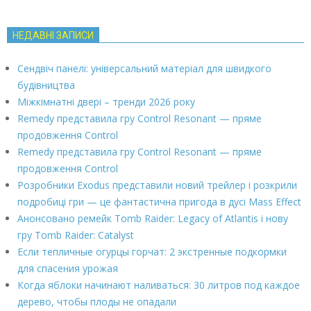
НЕДАВНІ ЗАПИСИ
Сендвіч панелі: універсальний матеріал для швидкого
будівництва
Міжкімнатні двері – тренди 2026 року
Remedy представила гру Control Resonant — пряме
продовження Control
Remedy представила гру Control Resonant — пряме
продовження Control
Розробники Exodus представили новий трейлер і розкрили
подробиці гри — це фантастична пригода в дусі Mass Effect
Анонсовано ремейк Tomb Raider: Legacy of Atlantis і нову
гру Tomb Raider: Catalyst
Если тепличные огурцы горчат: 2 экстренные подкормки
для спасения урожая
Когда яблоки начинают наливаться: 30 литров под каждое
дерево, чтобы плоды не опадали