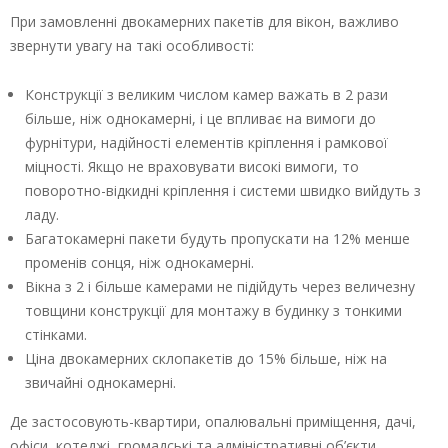
При замовленні двокамерних пакетів для вікон, важливо
звернути увагу на такі особливості:
Конструкції з великим числом камер важать в 2 рази
більше, ніж однокамерні, і це впливає на вимоги до
фурнітури, надійності елементів кріплення і рамкової
міцності. Якщо не враховувати високі вимоги, то
поворотно-відкидні кріплення і системи швидко вийдуть з
ладу.
Багатокамерні пакети будуть пропускати на 12% менше
променів сонця, ніж однокамерні.
Вікна з 2 і більше камерами не підійдуть через величезну
товщини конструкції для монтажу в будинку з тонкими
стінками.
Ціна двокамерних склопакетів до 15% більше, ніж на
звичайні однокамерні.
Де застосовують-квартири, опалювальні приміщення, дачі,
офіси, котеджі, громадські та адміністративні об’єкти.