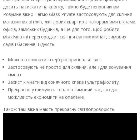
досить натискати на кнопку, і вікно буде непроникним.
Розумне вікно Тһегмо Glаss Рrivаtе застосовують для скління
магазинних вітрин, житлових квартир з панорамними вікнами,
офісів, заміських будинків, а ще для того, щоб робити
міжкімнатні перегородки і скління ванних кімнат, зимових
садів і басейнів. Гідність:
Можна втілювати інтер’єрні оригінальні ідеї.
Застосовують не просто для скління, але і для зонування
кімнат.
Захист кімнати від сонячного спека і ультрафіолету.
Прекрасно утримують тепло в зимовий час, що дає
можливість економити на опаленні.
Також такі вікна мають прекрасну світлопрозорість.