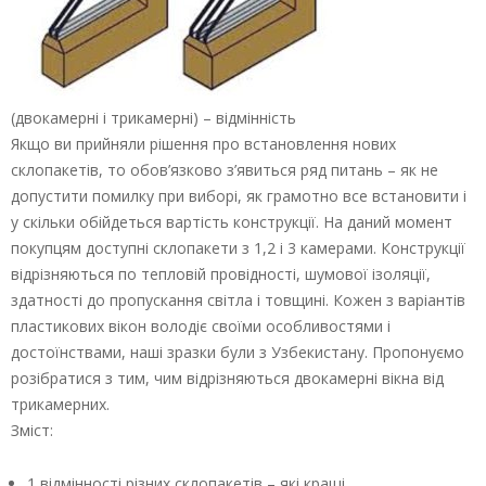
(двокамерні і трикамерні) – відмінність
Якщо ви прийняли рішення про встановлення нових
склопакетів, то обов’язково з’явиться ряд питань – як не
допустити помилку при виборі, як грамотно все встановити і
у скільки обійдеться вартість конструкції. На даний момент
покупцям доступні склопакети з 1,2 і 3 камерами. Конструкції
відрізняються по тепловій провідності, шумової ізоляції,
здатності до пропускання світла і товщині. Кожен з варіантів
пластикових вікон володіє своїми особливостями і
достоїнствами, наші зразки були з Узбекистану. Пропонуємо
розібратися з тим, чим відрізняються двокамерні вікна від
трикамерних.
Зміст:
1 відмінності різних склопакетів – які кращі