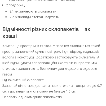
2 подробиці
2.1 як замінюють склопакети
2.2 різновиди стекол і вартість
Відмінності різних склопакетів – які
кращі
Камера-це простір між стекол. У простих склопакетах такий
простір заповнений сухим повітрям, і для відводу надлишків
вологи в конструкції додатково застосовують силікагель. А
щоб підвищувати теплоізоляційні якості вікна, простір між
стеклами заповнюють безпечним для людського здоров’я
газом.
Однокамерний склопакет
Зазвичай вікно складається з пари стекол з товщиною до 0.7
см, і дистанція між стеклами не більше 1.6 см.
Переваги однокамерних склопакетів: