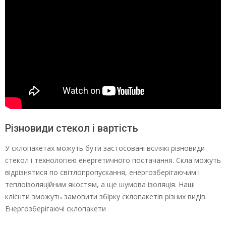
Різновиди стекол і вартість
У склопакетах можуть бути застосовані всілякі різновиди
стекол і технологією енергетичного постачання. Скла можуть
відрізнятися по світлопропускання, енергозберігаючим і
теплоізоляційним якостям, а ще шумова ізоляція. Наші
клієнти зможуть замовити збірку склопакетів різних видів.
Енергозберігаючі склопакети