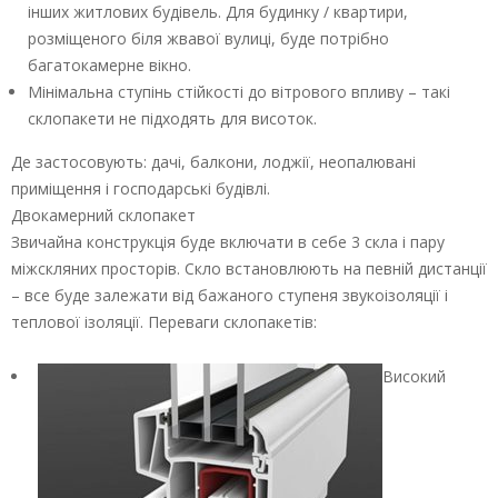
інших житлових будівель. Для будинку / квартири,
розміщеного біля жвавої вулиці, буде потрібно
багатокамерне вікно.
Мінімальна ступінь стійкості до вітрового впливу – такі
склопакети не підходять для висоток.
Де застосовують: дачі, балкони, лоджії, неопалювані
приміщення і господарські будівлі.
Двокамерний склопакет
Звичайна конструкція буде включати в себе 3 скла і пару
міжскляних просторів. Скло встановлюють на певній дистанції
– все буде залежати від бажаного ступеня звукоізоляції і
теплової ізоляції. Переваги склопакетів:
Високий