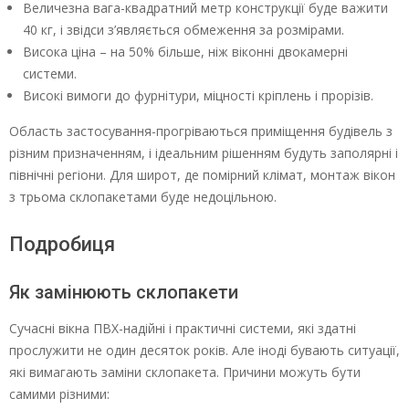
Величезна вага-квадратний метр конструкції буде важити
40 кг, і звідси з’являється обмеження за розмірами.
Висока ціна – на 50% більше, ніж віконні двокамерні
системи.
Високі вимоги до фурнітури, міцності кріплень і прорізів.
Область застосування-прогріваються приміщення будівель з
різним призначенням, і ідеальним рішенням будуть заполярні і
північні регіони. Для широт, де помірний клімат, монтаж вікон
з трьома склопакетами буде недоцільною.
Подробиця
Як замінюють склопакети
Сучасні вікна ПВХ-надійні і практичні системи, які здатні
прослужити не один десяток років. Але іноді бувають ситуації,
які вимагають заміни склопакета. Причини можуть бути
самими різними: