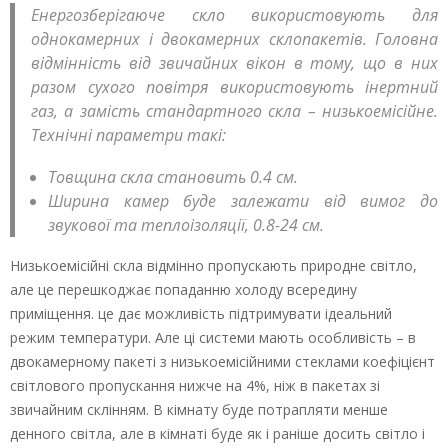
Енергозберігаюче скло використовують для
однокамерних і двокамерних склопакетів. Головна
відмінність від звичайних вікон в тому, що в них
разом сухого повітря використовують інертний
газ, а замість стандартного скла – низькоемісійне.
Технічні параметри такі:
Товщина скла становить 0.4 см.
Ширина камер буде залежати від вимог до
звукової та теплоізоляції, 0.8-24 см.
Низькоемісійні скла відмінно пропускають природне світло,
але це перешкоджає попаданню холоду всередину
приміщення. це дає можливість підтримувати ідеальний
режим температури. Але ці системи мають особливість – в
двокамерному пакеті з низькоемісійними стеклами коефіцієнт
світлового пропускання нижче на 4%, ніж в пакетах зі
звичайним склінням. В кімнату буде потрапляти менше
денного світла, але в кімнаті буде як і раніше досить світло і