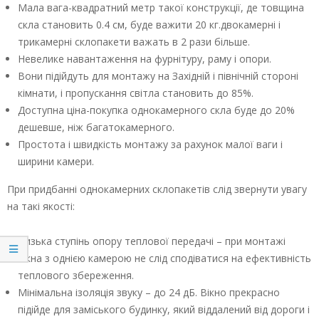
Мала вага-квадратний метр такої конструкції, де товщина
скла становить 0.4 см, буде важити 20 кг.двокамерні і
трикамерні склопакети важать в 2 рази більше.
Невелике навантаження на фурнітуру, раму і опори.
Вони підійдуть для монтажу на Західній і північній стороні
кімнати, і пропускання світла становить до 85%.
Доступна ціна-покупка однокамерного скла буде до 20%
дешевше, ніж багатокамерного.
Простота і швидкість монтажу за рахунок малої ваги і
ширини камери.
При придбанні однокамерних склопакетів слід звернути увагу
на такі якості:
Низька ступінь опору теплової передачі – при монтажі
вікна з однією камерою не слід сподіватися на ефективність
теплового збереження.
Мінімальна ізоляція звуку – до 24 дБ. Вікно прекрасно
підійде для заміського будинку, який віддалений від дороги і