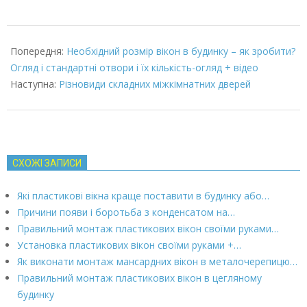
2022-
01-
Попередня:
Необхідний розмір вікон в будинку – як зробити?
29
Огляд і стандартні отвори і їх кількість-огляд + відео
Наступна:
Різновиди складних міжкімнатних дверей
СХОЖІ ЗАПИСИ
Які пластикові вікна краще поставити в будинку або…
Причини появи і боротьба з конденсатом на…
Правильний монтаж пластикових вікон своїми руками…
Установка пластикових вікон своїми руками +…
Як виконати монтаж мансардних вікон в металочерепицю…
Правильний монтаж пластикових вікон в цегляному
будинку