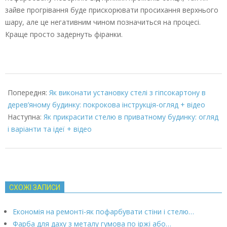
зайве прогрівання буде прискорювати просихання верхнього
шару, але це негативним чином позначиться на процесі.
Краще просто задернуть фіранки.
2022-
01-
Попередня:
Як виконати установку стелі з гіпсокартону в
29
дерев’яному будинку: покрокова інструкція-огляд + відео
Наступна:
Як прикрасити стелю в приватному будинку: огляд
і варіанти та ідеї + відео
СХОЖІ ЗАПИСИ
Економія на ремонті-як пофарбувати стіни і стелю…
Фарба для даху з металу гумова по іржі або…