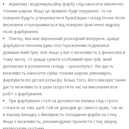
Акрилову і водоемульсійну фарбу слід наносити виключно
тонким шаром. Якщо це правило буде порушено, то на
поверхні будуть утворюватися бульбашки і склад почне після
висихання отшелушиваться від поверхні практично відразу
після фарбування.
Плитку, яка має виражений рельєфний візерунок, краще
фарбувати пензлем (цим спостереженням поділилися
домашні майстри). Але якщо у вас є можливість (і фінансова в
тому числі), то краще купити особливий пристрій, який
допоможе в розпиленні складу – краскопульт. Він дасть
можливість наносити суміш тонким шаром, рівномірно,
фарбувати всі деталі рельєфу. Більш того, його використання
дасть можливість в рази скоротити час на виконання всіх
робіт з фарбування.
При фарбуванні стелі за допомогою валика слід строго
стежити за тим, щоб той не доходив до самого краю, так як
в іншому випадку є ймовірність попадання фарби на стіну.
Якщо є можливість, рекомендуємо проклеїти стіну зверху
малярським скотчем.