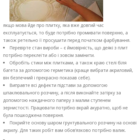
якщо мова йде про плитку, яка вже довгий час
експлуатується, то буде потрібно промивати поверхню, а
також ретельно її просушити перед початком фарбування.
Перевірте стан вироби – є ймовірність, що деякі з плит
потрібно переклеїти або і зовсім замінити.
Обробіть стики між плитками, а також краю стелі біля
багета за допомогою герметика (краще вибрати акриловий,
він безпечний і прекрасно показав себе).
Виправте всі дефекти підстави за допомогою
шпаклювального розчину, а після виконайте затірку за
допомогою наждачного паперу з малим ступенем
зернистості. Працювати потрібно вкрай акуратно, щоб не
була пошкоджена поверхня.
Покрийте основу шаром грунтувального розчину на основі
акрилу. Для таких робіт вам обов’язково потрібно валик.