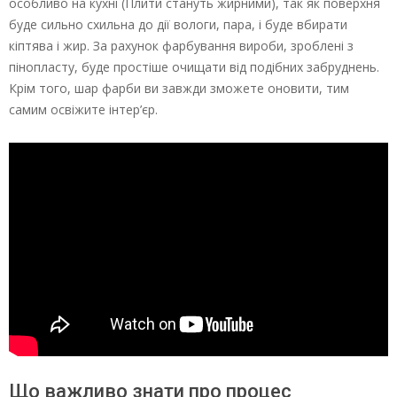
особливо на кухні (Плити стануть жирними), так як поверхня
буде сильно схильна до дії вологи, пара, і буде вбирати
кіптява і жир. За рахунок фарбування вироби, зроблені з
пінопласту, буде простіше очищати від подібних забруднень.
Крім того, шар фарби ви завжди зможете оновити, тим
самим освіжите інтер’єр.
Що важливо знати про процес