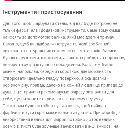
Інструменти і пристосування
Для того, щоб фарбувати стелю, від вас буде потрібно не
тільки фарба, але і додаткові інструменти. Саме тому суміш
наносять за допомогою валика, який має довгий тримач.
Бажано, щоб ви підібрали інструмент, який зроблений
виключно з натуральних компонентів і матеріалів. Валики
бувають вузькими, широкими, а також їх роблять з поролону,
велюру та хутра штучного походження. Ворс теж буває
різним, наприклад, середній і короткою дає можливість
створювати ідеально гладку поверхню, а ось довгий –
нерівномірну, правда, далеко не кожній людині це припаде до
душі. З цієї причини рекомендуємо відразу визначити для
себе, що ви хочете отримати в кінцевому підсумку.
Також вам буде потрібно вузька кисть, щоб вийшло
фарбувати кути і краї максимально акуратно. При обробці з
використання валика для фарби потрібно лоток великих
розмірів. Кисті буде зручніше занурювати в інші ємності, на