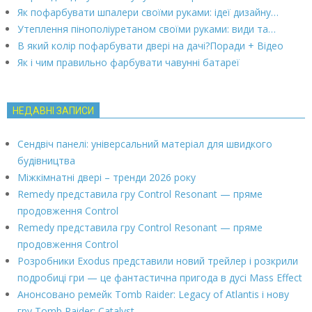
Як пофарбувати шпалери своїми руками: ідеї дизайну…
Утеплення пінополіуретаном своїми руками: види та…
В який колір пофарбувати двері на дачі?Поради + Відео
Як і чим правильно фарбувати чавунні батареї
НЕДАВНІ ЗАПИСИ
Сендвіч панелі: універсальний матеріал для швидкого
будівництва
Міжкімнатні двері – тренди 2026 року
Remedy представила гру Control Resonant — пряме
продовження Control
Remedy представила гру Control Resonant — пряме
продовження Control
Розробники Exodus представили новий трейлер і розкрили
подробиці гри — це фантастична пригода в дусі Mass Effect
Анонсовано ремейк Tomb Raider: Legacy of Atlantis і нову
гру Tomb Raider: Catalyst