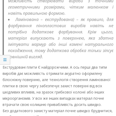
можливість створювати вироби з точними
геометричними розмірами, чітким малюнком і
навіть правильною формою.
Ламінована – екструдована) – як правило, для
фарбування пінопластових виробів навіть не
потрібно додаткове фарбування. Крім цього,
матеріал випускають з поверхнею, яка здатна
імітувати мармур або інші камені натурального
походження, тому додаткова обробка тільки зіпсує
зовнішній вигляд.
Екструдовані плити Є найдорожчими. А ось перші два типи
виробів дає можливість отримати акуратно оформлену
білосніжну поверхню, але технологія створення ламінованої
плитки в свою чергу забезпечує захист поверхні від всіх
шкідливих впливів, на зразок грибкової колонії або інших
мікроорганізмів. У всіх же інших випадках матеріал почне
втрачати свою колишню привабливість досить швидко.
Без додаткового захисту матеріал почне швидко бруднитися,