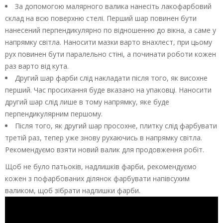
За допомогою малярного валика нанесіть лакофарбовий
склад на всю поверхню стелі. Перший шар повинен бути
нанесений перпендикулярно по відношенню до вікна, а саме у
напрямку світла. Наносити мазки варто внахлест, при цьому
рух повинен бути паралельно стіні, а починати роботи кожен
раз варто від кута.
Другий шар фарби слід накладати після того, як висохне
перший. Час просихання буде вказано на упаковці. Наносити
другий шар слід лише в тому напрямку, яке буде
перпендикулярним першому.
Після того, як другий шар просохне, плитку слід фарбувати
третій раз, тепер уже знову рухаючись в напрямку світла.
Рекомендуємо взяти новий валик для продовження робіт.
Щоб не було патьоків, надлишків фарби, рекомендуємо
кожен з пофарбованих ділянок фарбувати напівсухим
валиком, щоб зібрати надлишки фарби.