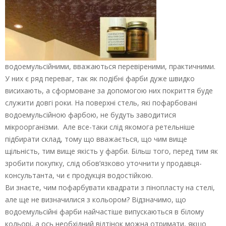
водоемульсійними, вважаються перевіреними, практичними.
У них є ряд переваг, так як подібні фарби дуже швидко
висихають, а сформоване за допомогою них покриття буде
служити довгі роки. На поверхні стель, які пофарбовані
водоемульсійною фарбою, не будуть заводитися
мікроорганізми. Але все-таки слід якомога ретельніше
підбирати склад, тому що вважається, що чим вище
щільність, тим вище якість у фарби. Більш того, перед тим як
зробити покупку, слід обов’язково уточнити у продавця-
консультанта, чи є продукція водостійкою.
Ви знаєте, чим пофарбувати квадрати з пінопласту на стелі,
але ще не визначилися з кольором? Відзначимо, що
водоемульсійні фарби найчастіше випускаються в білому
кольорі, а ось необхідний відтінок можна отримати, якщо