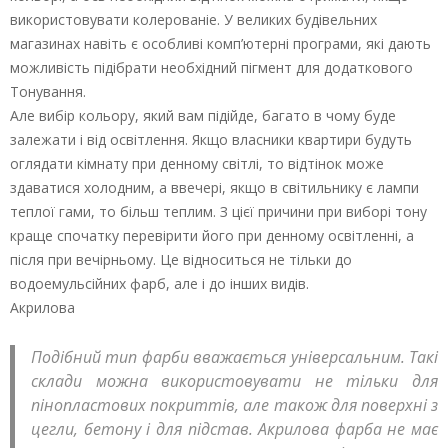
використовувати колерованіе. У великих будівельних
магазинах навіть є особливі комп’ютерні програми, які дають
можливість підібрати необхідний пігмент для додаткового
Тонування.
Але вибір кольору, який вам підійде, багато в чому буде
залежати і від освітлення. Якщо власники квартири будуть
оглядати кімнату при денному світлі, то відтінок може
здаватися холодним, а ввечері, якщо в світильнику є лампи
теплої гами, то більш теплим. З цієї причини при виборі тону
краще спочатку перевірити його при денному освітленні, а
після при вечірньому. Це відноситься не тільки до
водоемульсійних фарб, але і до інших видів.
Акрилова
Подібний тип фарби вважається універсальним. Такі
склади можна використовувати не тільки для
пінопластових покриттів, але також для поверхні з
цегли, бетону і для підстав. Акрилова фарба не має