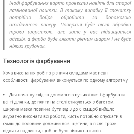
Іноді фарбування варто провести навіть для старої
ламінованої плитки. В такому випадку її спочатку
потрібно добре обробити за допомогою
наждачного паперу. Поверхня буде після обробки
трохи шорсткою, але зате у вас підвищиться
адгезія, а фарба буде лягати рівним шаром і не буде
ніяких грудочок.
Технологія фарбування
Хоча виконання робіт з різними складами має певні
особливості, фарбування виконується по одному алгоритму:
Для початку слід за допомогою вузької кисті фарбувати
всі ті ділянки, де плити на стелі стикуються з багетом.
Ширина мазка повинна бути від 3 до 6 см.щоб вийшло
акуратно виконати всі роботи, кисть потрібно опускати в
суміш до половини довжини всієї щетини, а після трохи
віджати надлишки, щоб не було ніяких патьоків.