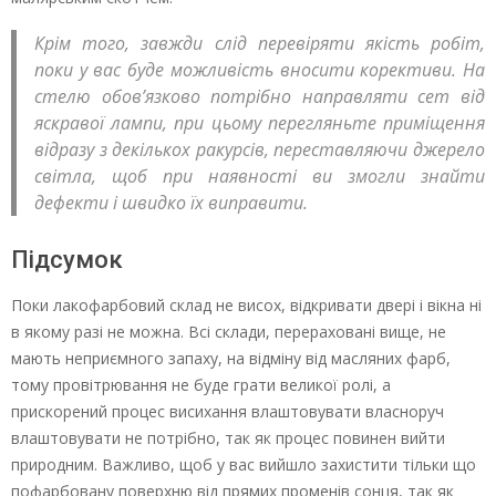
Крім того, завжди слід перевіряти якість робіт,
поки у вас буде можливість вносити корективи. На
стелю обов’язково потрібно направляти сет від
яскравої лампи, при цьому перегляньте приміщення
відразу з декількох ракурсів, переставляючи джерело
світла, щоб при наявності ви змогли знайти
дефекти і швидко їх виправити.
Підсумок
Поки лакофарбовий склад не висох, відкривати двері і вікна ні
в якому разі не можна. Всі склади, перераховані вище, не
мають неприємного запаху, на відміну від масляних фарб,
тому провітрювання не буде грати великої ролі, а
прискорений процес висихання влаштовувати власноруч
влаштовувати не потрібно, так як процес повинен вийти
природним. Важливо, щоб у вас вийшло захистити тільки що
пофарбовану поверхню від прямих променів сонця, так як