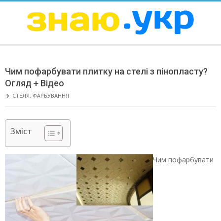
Skip
to
content
ЗНАЮ
Secondary
Navigation
Чим пофарбувати плитку на стелі з пінопласту?
Menu
Огляд + Відео
🡲
СТЕЛЯ
,
ФАРБУВАННЯ
Зміст
Чим пофарбувати