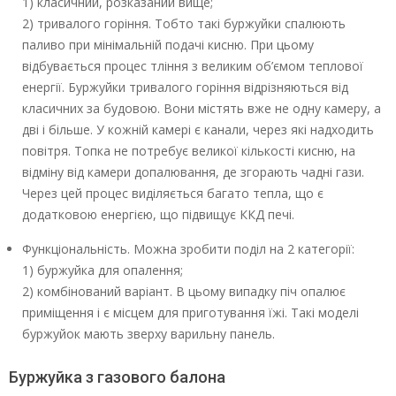
1) класичний, розказаний вище;
2) тривалого горіння. Тобто такі буржуйки спалюють
паливо при мінімальній подачі кисню. При цьому
відбувається процес тління з великим об’ємом теплової
енергії. Буржуйки тривалого горіння відрізняються від
класичних за будовою. Вони містять вже не одну камеру, а
дві і більше. У кожній камері є канали, через які надходить
повітря. Топка не потребує великої кількості кисню, на
відміну від камери допалювання, де згорають чадні гази.
Через цей процес виділяється багато тепла, що є
додатковою енергією, що підвищує ККД печі.
Функціональність. Можна зробити поділ на 2 категорії:
1) буржуйка для опалення;
2) комбінований варіант. В цьому випадку піч опалює
приміщення і є місцем для приготування їжі. Такі моделі
буржуйок мають зверху варильну панель.
Буржуйка з газового балона