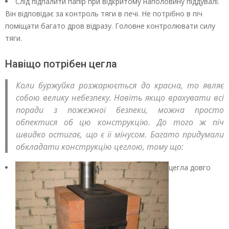
Слід підпалити папір при відкритому наполовину піддувалі.
Він відповідає за контроль тяги в печі. Не потрібно в піч
поміщати багато дров відразу. Головне контролювати силу
тяги.
Навіщо потрібен цегла
Коли буржуйка розжарюється до красна, то являє
собою велику небезпеку. Навіть якщо врахувати всі
поради з пожежної безпеки, можна просто
обпектися об цю конструкцію. До того ж піч
швидко остигає, що є її мінусом. Багато придумали
обкладати конструкцію цеглою, тому що:
цегла довго