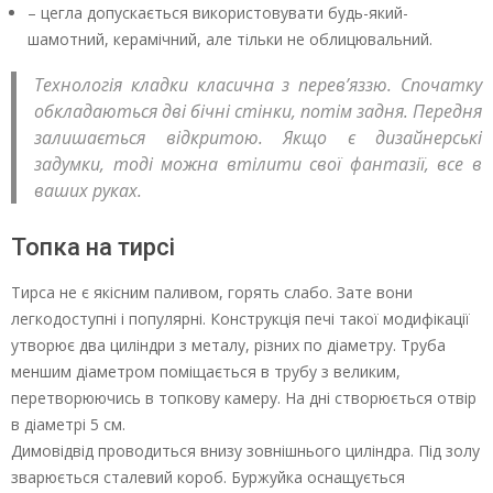
– цегла допускається використовувати будь-який-
шамотний, керамічний, але тільки не облицювальний.
Технологія кладки класична з перев’яззю. Спочатку
обкладаються дві бічні стінки, потім задня. Передня
залишається відкритою. Якщо є дизайнерські
задумки, тоді можна втілити свої фантазії, все в
ваших руках.
Топка на тирсі
Тирса не є якісним паливом, горять слабо. Зате вони
легкодоступні і популярні. Конструкція печі такої модифікації
утворює два циліндри з металу, різних по діаметру. Труба
меншим діаметром поміщається в трубу з великим,
перетворюючись в топкову камеру. На дні створюється отвір
в діаметрі 5 см.
Димовідвід проводиться внизу зовнішнього циліндра. Під золу
зварюється сталевий короб. Буржуйка оснащується