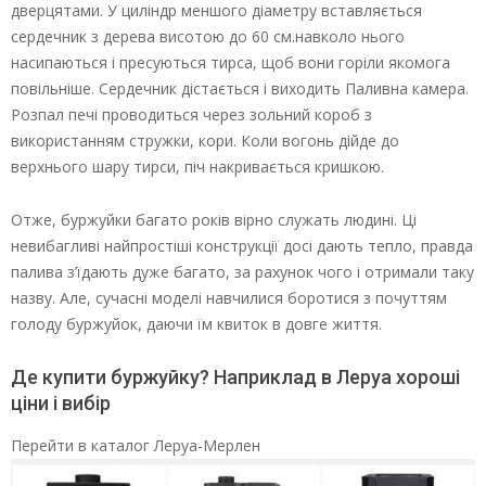
дверцятами. У циліндр меншого діаметру вставляється
сердечник з дерева висотою до 60 см.навколо нього
насипаються і пресуються тирса, щоб вони горіли якомога
повільніше. Сердечник дістається і виходить Паливна камера.
Розпал печі проводиться через зольний короб з
використанням стружки, кори. Коли вогонь дійде до
верхнього шару тирси, піч накривається кришкою.
Отже, буржуйки багато років вірно служать людині. Ці
невибагливі найпростіші конструкції досі дають тепло, правда
палива з’їдають дуже багато, за рахунок чого і отримали таку
назву. Але, сучасні моделі навчилися боротися з почуттям
голоду буржуйок, даючи їм квиток в довге життя.
Де купити буржуйку? Наприклад в Леруа хороші
ціни і вибір
Перейти в каталог Леруа-Мерлен