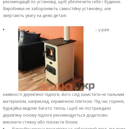
рекомендацій по установці, щоб убезпечити себе і будинок.
Виробники не забороняють самостійну установку, але
звертають увагу на деякі деталі:
– у разі
наявності дерев’яної підлоги, його слід захистити не пальним
матеріалом, наприклад, керамічною плиткою. Під час горіння,
буржуйка виділяє багато тепла, і щоб не постраждало
дерев’яну основу підлоги рекомендується додатково
виконати стяжку або покласти блоки;
– буржуйку можна поставити на азбестовий лист, під яким