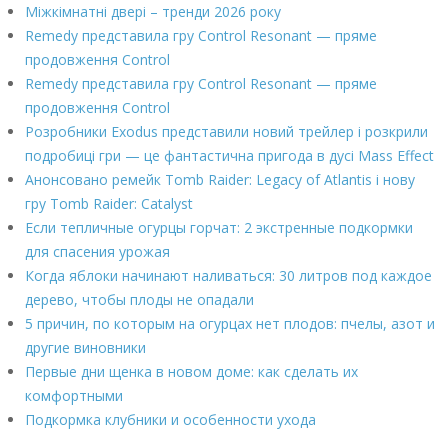
Міжкімнатні двері – тренди 2026 року
Remedy представила гру Control Resonant — пряме
продовження Control
Remedy представила гру Control Resonant — пряме
продовження Control
Розробники Exodus представили новий трейлер і розкрили
подробиці гри — це фантастична пригода в дусі Mass Effect
Анонсовано ремейк Tomb Raider: Legacy of Atlantis і нову
гру Tomb Raider: Catalyst
Если тепличные огурцы горчат: 2 экстренные подкормки
для спасения урожая
Когда яблоки начинают наливаться: 30 литров под каждое
дерево, чтобы плоды не опадали
5 причин, по которым на огурцах нет плодов: пчелы, азот и
другие виновники
Первые дни щенка в новом доме: как сделать их
комфортными
Подкормка клубники и особенности ухода