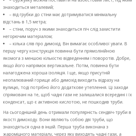
знаходиться металевий;
– від грубки до стіни має дотримуватися мінімальну
відстань в 1,5 метра;
– стіни, поруч з якими знаходиться піч слід захистити
негорючим матеріалом;
– кілька слів про димохід. Він вимагає особливої уваги. В
першу чергу конструкція повинна бути прямолінійною
якомога з меншою кількістю відведенням і поворотів. Добре,
якщо його напрямок вертикальне. Потім, повинна бути
налагоджена хороша ізоляція. І ще, якщо присутній
неопалюваний горище або димохід виходить відразу на
вулицю, тоді потрібно його додаткове утеплення. Ці заходи
спрямовані на те, щоб чадні гази не залишалися всередині і їх
конденсат, що є активною кислотою, не пошкодив труби.
На сьогоднішній день отримали популярність сендвіч-труби в
якості димоходу. Вони являють собою дві труби, що
знаходяться одна в іншій. Перша труба виконана з
жароміцного матеріалу, через яку виходять чадні гази, а