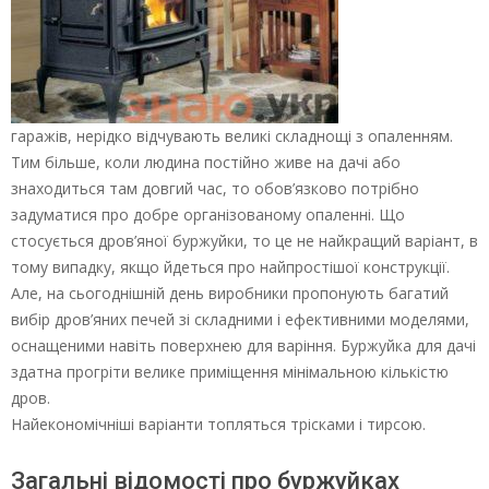
гаражів, нерідко відчувають великі складнощі з опаленням.
Тим більше, коли людина постійно живе на дачі або
знаходиться там довгий час, то обов’язково потрібно
задуматися про добре організованому опаленні. Що
стосується дров’яної буржуйки, то це не найкращий варіант, в
тому випадку, якщо йдеться про найпростішої конструкції.
Але, на сьогоднішній день виробники пропонують багатий
вибір дров’яних печей зі складними і ефективними моделями,
оснащеними навіть поверхнею для варіння. Буржуйка для дачі
здатна прогріти велике приміщення мінімальною кількістю
дров.
Найекономічніші варіанти топляться трісками і тирсою.
Загальні відомості про буржуйках