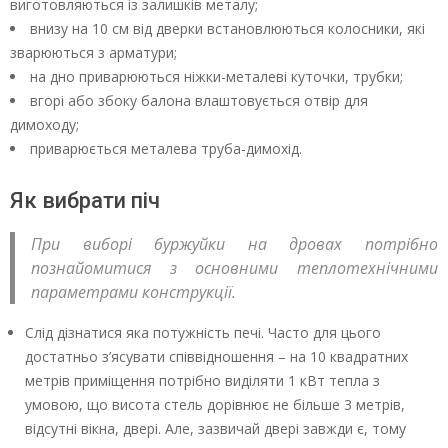
виготовляються із залишків металу;
внизу на 10 см від дверки встановлюються колосники, які
зварюються з арматури;
на дно приварюються ніжки-металеві куточки, трубки;
вгорі або збоку балона влаштовується отвір для
димоходу;
приварюється металева труба-димохід.
Як вибрати піч
При виборі буржуйки на дровах потрібно
познайомитися з основними теплотехнічними
параметрами конструкції.
Слід дізнатися яка потужність печі. Часто для цього
достатньо з’ясувати співвідношення – на 10 квадратних
метрів приміщення потрібно виділяти 1 кВт тепла з
умовою, що висота стель дорівнює не більше 3 метрів,
відсутні вікна, двері. Але, зазвичай двері завжди є, тому