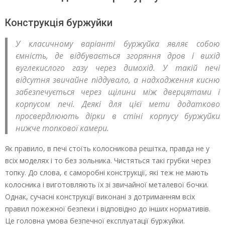
Конструкція буржуйки
У класичному варіанті буржуйка являє собою
ємність, де відбувається згоряння дров і вихід
вуглекислого газу через димохід. У такій печі
відсутня звичайне піддувало, а надходження кисню
забезпечується через щілини між дверцятами і
корпусом печі. Деякі для цієї мети додатково
просвердлюють дірки в стіні корпусу буржуйки
нижче топкової камери.
Як правило, в печі стоїть колосникова решітка, правда не у
всіх моделях і то без зольника. Чистяться такі грубки через
топку. До слова, є саморобні конструкції, які теж не мають
колосника і виготовляють їх зі звичайної металевої бочки.
Однак, сучасні конструкції виконані з дотриманням всіх
правил пожежної безпеки і відповідно до інших нормативів.
Це головна умова безпечної експлуатації буржуйки.