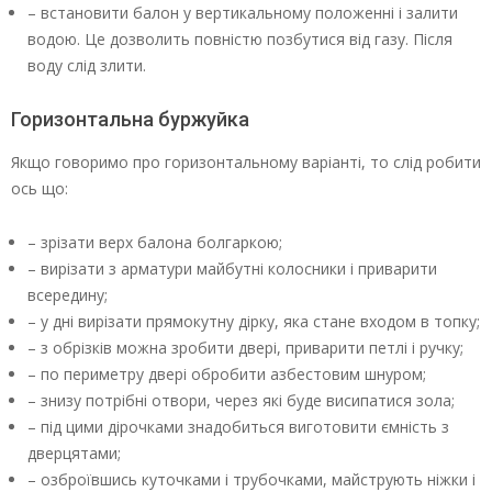
– встановити балон у вертикальному положенні і залити
водою. Це дозволить повністю позбутися від газу. Після
воду слід злити.
Горизонтальна буржуйка
Якщо говоримо про горизонтальному варіанті, то слід робити
ось що:
– зрізати верх балона болгаркою;
– вирізати з арматури майбутні колосники і приварити
всередину;
– у дні вирізати прямокутну дірку, яка стане входом в топку;
– з обрізків можна зробити двері, приварити петлі і ручку;
– по периметру двері обробити азбестовим шнуром;
– знизу потрібні отвори, через які буде висипатися зола;
– під цими дірочками знадобиться виготовити ємність з
дверцятами;
– озброївшись куточками і трубочками, майструють ніжки і