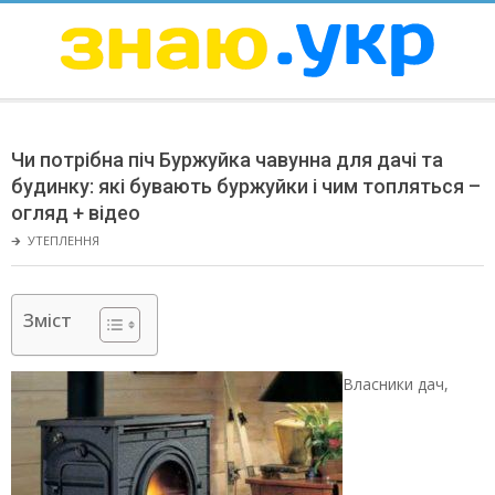
Skip
to
content
ЗНАЮ
Secondary
Navigation
Чи потрібна піч Буржуйка чавунна для дачі та
Menu
будинку: які бувають буржуйки і чим топляться –
огляд + відео
🡲
УТЕПЛЕННЯ
Зміст
Власники дач,