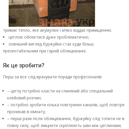
тримає тепло, яке акумулює і м’яко віддає приміщенню;
цеглою обпектися дуже проблематично;
зовнішній вигляд буржуйки стає куди більш
презентабельним при гарній облицюванні.
Як це зробити?
Перш за все слід врахувати поради професіоналів:
– цеглу потрібно класти на глиняний або спеціальний
клейовий розчин;
– потрібно зробити кілька повітряних каналів, щоб повітря
проникав в кімнату;
– перші рази після облицювання, буржуйку слід топити не в
повну силу, щоб зміцнити скріплюють шви між цеглинами;