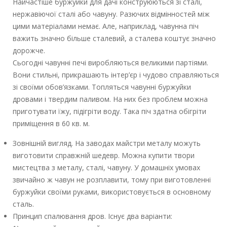
Найчастіше буржуйки для дачі конструюються зі сталі,
нержавіючої сталі або чавуну. Разючих відмінностей між
цими матеріалами немає. Але, наприклад, чавунна піч
важить значно більше сталевий, а сталева коштує значно
дорожче.
Сьогодні чавунні печі виробляються великими партіями.
Вони стильні, прикрашають інтер’єр і чудово справляються
зі своїми обов’язками. Топляться чавунні буржуйки
дровами і твердим паливом. На них без проблем можна
приготувати їжу, підігріти воду. Така піч здатна обігріти
приміщення в 60 кв. м.
Зовнішній вигляд. На заводах майстри металу можуть
виготовити справжній шедевр. Можна купити твори
мистецтва з металу, сталі, чавуну. У домашніх умовах
звичайно ж чавун не розплавити, тому при виготовленні
буржуйки своїми руками, використовується в основному
сталь.
Принцип спалювання дров. Існує два варіанти: