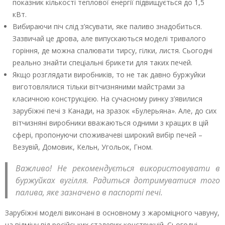
показник кількості теплової енергії підвищується до 1,5
кВт.
Вибираючи піч слід з’ясувати, яке паливо знадобиться.
Зазвичай це дрова, але випускаються моделі тривалого
горіння, де можна спалювати тирсу, гілки, листя. Сьогодні
реально знайти спеціальні брикети для таких печей.
Якщо розглядати виробників, то не так давно буржуйки
виготовлялися тільки вітчизняними майстрами за
класичною конструкцією. На сучасному ринку з’явилися
зарубіжні печі з Канади, на зразок «Булерьяна». Але, до сих
вітчизняні виробники вважаються одними з кращих в цій
сфері, пропонуючи споживачеві широкий вибір печей –
Везувій, Домовик, Кельн, Угольок, Гном.
Важливо! Не рекомендується використовувати в
буржуйках вугілля. Радиться дотримуватися того
палива, яке зазначено в паспорті печі.
Зарубіжні моделі виконані в основному з жароміцного чавуну,
на відміну від російських сталевих конструкцій. Сьогодні