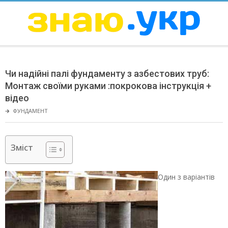
Skip
to
content
ЗНАЮ
Secondary
Navigation
Чи надійні палі фундаменту з азбестових труб:
Menu
Монтаж своїми руками :покрокова інструкція +
відео
🡲
ФУНДАМЕНТ
Зміст
Один з варіантів