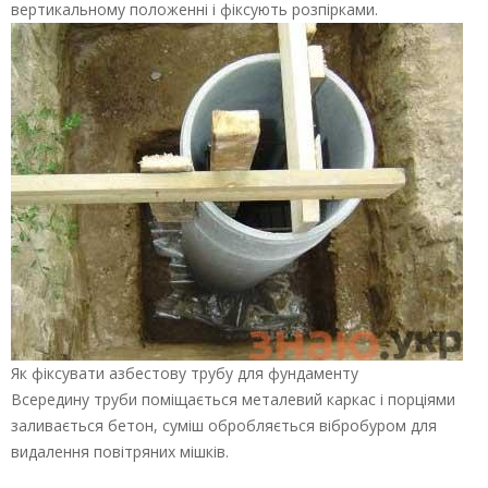
вертикальному положенні і фіксують розпірками.
Як фіксувати азбестову трубу для фундаменту
Всередину труби поміщається металевий каркас і порціями
заливається бетон, суміш обробляється вібробуром для
видалення повітряних мішків.