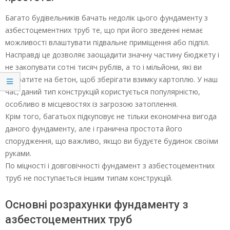
Багато будівельників бачать недолік цього фундаменту з
азбестоцементних труб те, що при його зведенні немає
можливості влаштувати підвальне приміщення або підпіл.
Насправді це дозволяє заощадити значну частину бюджету і
не закопувати сотні тисяч рублів, а то і мільйони, які ви
витратите на бетон, щоб зберігати взимку картоплю. У наш
час, даний тип конструкцій користується популярністю,
особливо в місцевостях із загрозою затоплення.
Крім того, багатьох підкуповує не тільки економічна вигода
даного фундаменту, але і гранична простота його
спорудження, що важливо, якщо ви будуєте будинок своїми
руками.
По міцності і довговічності фундамент з азбестоцементних
труб не поступається іншим типам конструкцій.
Основні розрахунки фундаменту з
азбестоцементних труб