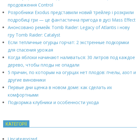
продовження Control
Розробники Exodus представили новий трейлер і розкрили
подробиці гри — це фантастична пригода в дусі Mass Effect
Анонсовано ремейк Tomb Raider: Legacy of Atlantis і нову
гру Tomb Raider: Catalyst
Если тепличные огурцы горчат: 2 экстренные подкормки
для спасения урожая
Когда яблоки начинают наливаться: 30 литров под каждое
дерево, чтобы плоды не опадали
5 причин, по которым на огурцах нет плодов: пчелы, азот и
другие виновники
Первые дни щенка в новом доме: как сделать их
комфортными
Подкормка клубники и особенности ухода
КАТЕГОРІЇ
Uncategorized