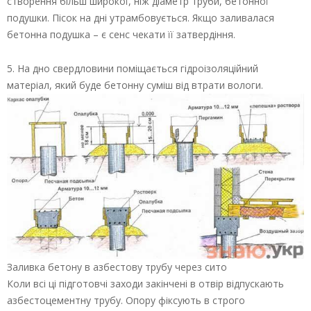
створення більш широкої, ніж діаметр труби, бетонної
подушки. Пісок на дні утрамбовується. Якщо заливалася
бетонна подушка – є сенс чекати її затвердіння.
5. На дно свердловини поміщається гідроізоляційний
матеріал, який буде бетонну суміш від втрати вологи.
Заливка бетону в азбестову трубу через сито
Коли всі ці підготовчі заходи закінчені в отвір відпускають
азбестоцементну трубу. Опору фіксують в строго