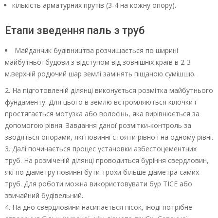
кількість арматурних прутів (3-4 на кожну опору).
Етапи зведення паль з труб
Майданчик будівництва розчищається по ширині
майбутньої будови з відступом від зовнішніх країв в 2-3
м.верхній родючий шар землі замінять піщаною сумішшю.
2. На підготовленій ділянці виконується розмітка майбутнього
фундаменту. Для цього в землю встромляються кілочки і
простягається мотузка або волосінь, яка вирівнюється за
допомогою рівня. Завдання даної розмітки-контроль за
зводяться опорами, які повинні стояти рівно і на одному рівні.
3. Далі починається процес установки азбестоцементних
труб. На розміченій ділянці проводиться буріння свердловин,
які по діаметру повинні бути трохи більше діаметра самих
труб. Для роботи можна використовувати бур ТІСЕ або
звичайний будівельний.
4. На дно свердловини насипається пісок, іноді потрібне