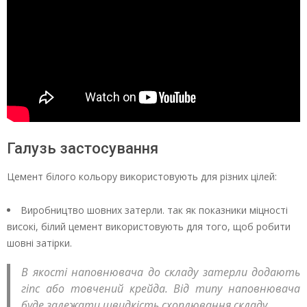
Галузь застосування
Цемент білого кольору використовують для різних цілей:
Виробництво шовних затерли. так як показники міцності
високі, білий цемент використовують для того, щоб робити
шовні затірки.
В якості наповнювача до складу затерли додають
гіпс або товчений крейда. Від типу наповнювача
буде залежати швидкість схоплювання складу.