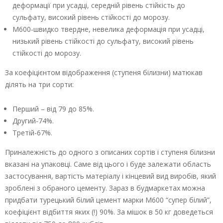
деформації при усадці, середній рівень стійкість до
сульфату, високий рівень стійкості до морозу.
М600-швидко твердне, невелика деформація при усадці,
низький рівень стійкості до сульфату, високий рівень
стійкості до морозу.
За коефіцієнтом відображення (ступеня білизни) матюкав
ділять на три сорти:
Перший – від 79 до 85%.
Другий-74%.
Третій-67%.
Приналежність до одного з описаних сортів і ступеня білизни
вказані на упаковці. Саме від цього і буде залежати область
застосування, вартість матеріалу і кінцевий вид виробів, який
зроблені з обраного цементу. Зараз в будмаркетах можна
придбати турецький білий цемент марки М600 “супер білий”,
коефіцієнт відбиття яких (!) 90%. За мішок в 50 кг доведеться