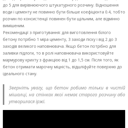
до 5 для вирівнюючого штукатурного розчину. Відношення
води і цементу не повинно бути більше коефіцієнта 0.4, тобто
розчин по консистенції повинен бути щільним, але відмінно
вимішеним.
Рекомендації з приготування: для виготовлення білого
бетону потрібно 1 міра цементу, 3 заходи піску і від 2 до 3
заходів великого наповнювача. Якщо бетон потрібно для
заливки підлоги, то в ролі наповнювача використовуйте
мармурову крихту з фракцією від 1 до 1,5 см. Після того, як
бетон отримати марочну міцність, відшліфуйте поверхню до
ідеального стану.
Зверніть увагу, що бетон робимо тільки в чистій
мішалці, на стінках якої немає старого розчину або
утворилася іржі.