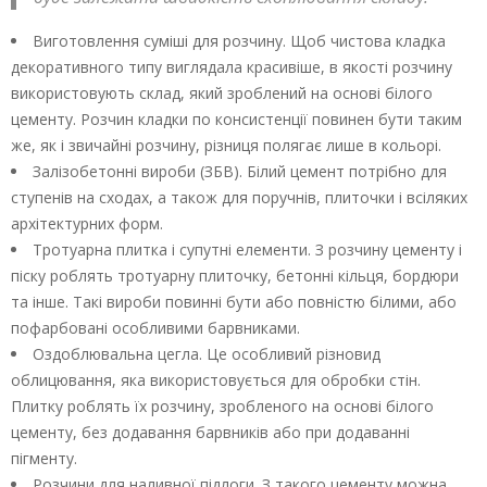
Виготовлення суміші для розчину. Щоб чистова кладка
декоративного типу виглядала красивіше, в якості розчину
використовують склад, який зроблений на основі білого
цементу. Розчин кладки по консистенції повинен бути таким
же, як і звичайні розчину, різниця полягає лише в кольорі.
Залізобетонні вироби (ЗБВ). Білий цемент потрібно для
ступенів на сходах, а також для поручнів, плиточки і всіляких
архітектурних форм.
Тротуарна плитка і супутні елементи. З розчину цементу і
піску роблять тротуарну плиточку, бетонні кільця, бордюри
та інше. Такі вироби повинні бути або повністю білими, або
пофарбовані особливими барвниками.
Оздоблювальна цегла. Це особливий різновид
облицювання, яка використовується для обробки стін.
Плитку роблять їх розчину, зробленого на основі білого
цементу, без додавання барвників або при додаванні
пігменту.
Розчини для наливної підлоги. З такого цементу можна