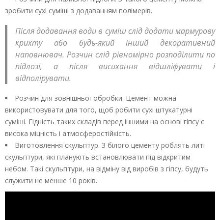
зробити сухі суміші з додаванням полімерів.
Після додавання води в суміш слід додати мармурову
крихту або будь-який інший декоративний
наповнювач. Розчин слід рівномірно розподілити по
підлозі, а після висихання відшліфувати і
відполірувати.
Розчин для зовнішньої обробки. Цемент можна
використовувати для того, щоб робити сухі штукатурні
суміші. Гідність таких складів перед іншими на основі гіпсу є
висока міцність і атмосферостійкість.
Виготовлення скульптур. З білого цементу роблять литі
скульптури, які планують встановлювати під відкритим
небом. Такі скульптури, на відміну від виробів з гіпсу, будуть
служити не менше 10 років.