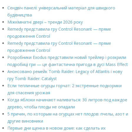
Сендвіч панелі: універсальний матеріал для швидкого
будівництва
Міжкімнатні двері – тренди 2026 року
Remedy представила гру Control Resonant — пряме
продовження Control
Remedy представила гру Control Resonant — пряме
продовження Control
Розробники Exodus представили новий трейлер і розкрили
подробиці гри — це фантастична пригода в дусі Mass Effect
Анонсовано ремейк Tomb Raider: Legacy of Atlantis і нову
гру Tomb Raider: Catalyst
Если тепличные огурцы горчат: 2 экстренные подкормки
для спасения урожая
Когда яблоки начинают наливаться: 30 литров под каждое
дерево, чтобы плоды не опадали
5 причин, по которым на огурцах нет плодов: пчелы, азот и
другие виновники
Первые дни щенка в новом доме: как сделать их