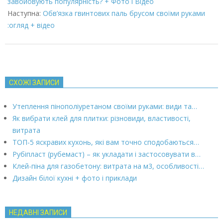
02
завойовують популярність? + Фото і Відео
Наступна:
Обв’язка гвинтових паль брусом своїми руками
:огляд + відео
СХОЖІ ЗАПИСИ
Утеплення пінополіуретаном своїми руками: види та…
Як вибрати клей для плитки: різновиди, властивості,
витрата
ТОП-5 яскравих кухонь, які вам точно сподобаються…
Рубіпласт (рубемаст) – як укладати і застосовувати в…
Клей-піна для газобетону: витрата на м3, особливості…
Дизайн білої кухні + фото і приклади
НЕДАВНІ ЗАПИСИ