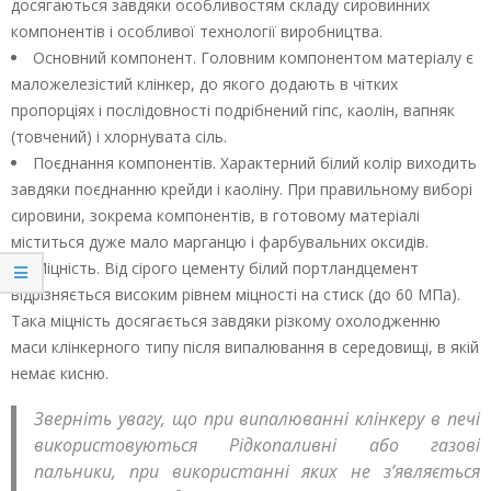
досягаються завдяки особливостям складу сировинних
компонентів і особливої технології виробництва.
Основний компонент. Головним компонентом матеріалу є
маложелезістий клінкер, до якого додають в чітких
пропорціях і послідовності подрібнений гіпс, каолін, вапняк
(товчений) і хлорнувата сіль.
Поєднання компонентів. Характерний білий колір виходить
завдяки поєднанню крейди і каоліну. При правильному виборі
сировини, зокрема компонентів, в готовому матеріалі
міститься дуже мало марганцю і фарбувальних оксидів.
Міцність. Від сірого цементу білий портландцемент
відрізняється високим рівнем міцності на стиск (до 60 МПа).
Така міцність досягається завдяки різкому охолодженню
маси клінкерного типу після випалювання в середовищі, в якій
немає кисню.
Зверніть увагу, що при випалюванні клінкеру в печі
використовуються Рідкопаливні або газові
пальники, при використанні яких не з’являється