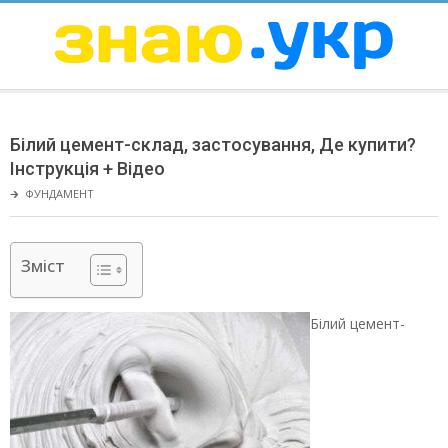
Skip
to
content
ЗНАЮ
Secondary
Navigation
Білий цемент-склад, застосування, Де купити?
Menu
Інструкція + Відео
🡲
ФУНДАМЕНТ
Зміст
Білий цемент-