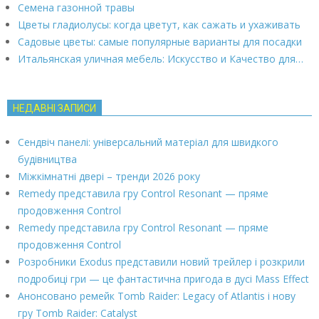
Семена газонной травы
Цветы гладиолусы: когда цветут, как сажать и ухаживать
Садовые цветы: самые популярные варианты для посадки
Итальянская уличная мебель: Искусство и Качество для…
НЕДАВНІ ЗАПИСИ
Сендвіч панелі: універсальний матеріал для швидкого
будівництва
Міжкімнатні двері – тренди 2026 року
Remedy представила гру Control Resonant — пряме
продовження Control
Remedy представила гру Control Resonant — пряме
продовження Control
Розробники Exodus представили новий трейлер і розкрили
подробиці гри — це фантастична пригода в дусі Mass Effect
Анонсовано ремейк Tomb Raider: Legacy of Atlantis і нову
гру Tomb Raider: Catalyst