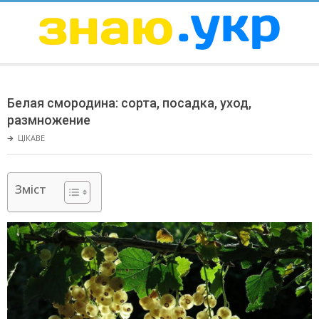
Skip
to
content
ЗНАЮ
Secondary
Navigation
Белая смородина: сорта, посадка, уход,
Menu
размножение
🡲
ЦІКАВЕ
Зміст