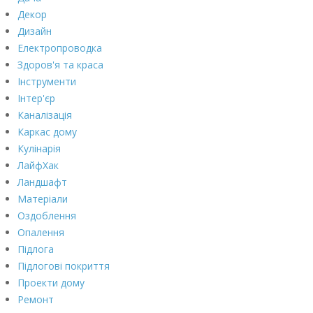
Декор
Дизайн
Електропроводка
Здоров'я та краса
Інструменти
Інтер'єр
Каналізація
Каркас дому
Кулінарія
ЛайфХак
Ландшафт
Матеріали
Оздоблення
Опалення
Підлога
Підлогові покриття
Проекти дому
Ремонт