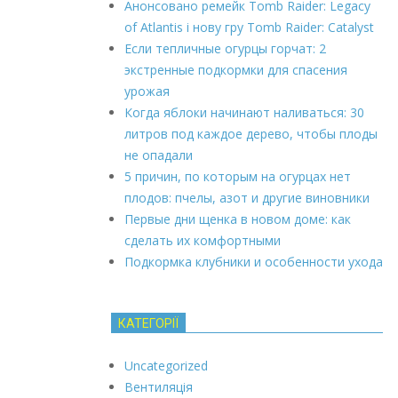
Анонсовано ремейк Tomb Raider: Legacy
of Atlantis і нову гру Tomb Raider: Catalyst
Если тепличные огурцы горчат: 2
экстренные подкормки для спасения
урожая
Когда яблоки начинают наливаться: 30
литров под каждое дерево, чтобы плоды
не опадали
5 причин, по которым на огурцах нет
плодов: пчелы, азот и другие виновники
Первые дни щенка в новом доме: как
сделать их комфортными
Подкормка клубники и особенности ухода
КАТЕГОРІЇ
Uncategorized
Вентиляція