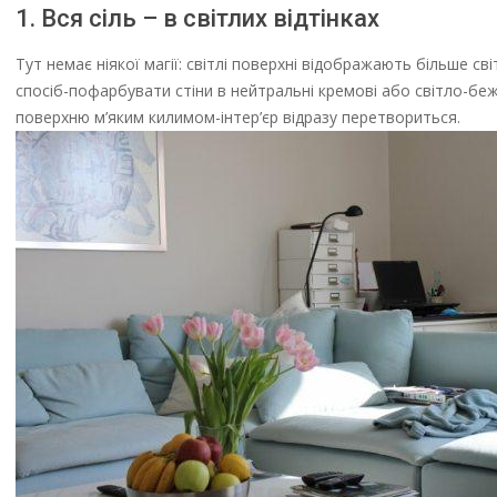
1. Вся сіль – в світлих відтінках
Тут немає ніякої магії: світлі поверхні відображають більше с
спосіб-пофарбувати стіни в нейтральні кремові або світло-беж
поверхню м’яким килимом-інтер’єр відразу перетвориться.