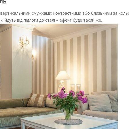
ель
з вертикальними смужками: контрастними або близькими за коль
і йдуть від підлоги до стелі – ефект буде такий же.