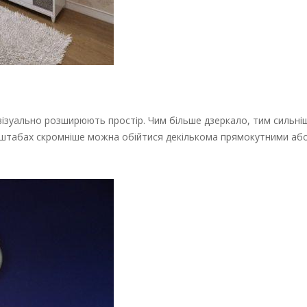
 і візуально розширюють простір. Чим більше дзеркало, тим сильні
масштабах скромніше можна обійтися декількома прямокутними аб