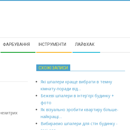
ФАРБУВАННЯ
ІНСТРУМЕНТИ
ЛАЙФХАК
СХОЖІ ЗАПИСИ
Які шпалери краще вибрати в темну
кімнату-поради від…
Бежеві шпалери в інтер'єрі будинку +
фото
Як візуально зробити квартиру більше-
 нехитрих
найкращі…
Вибираємо шпалери для стін будинку -