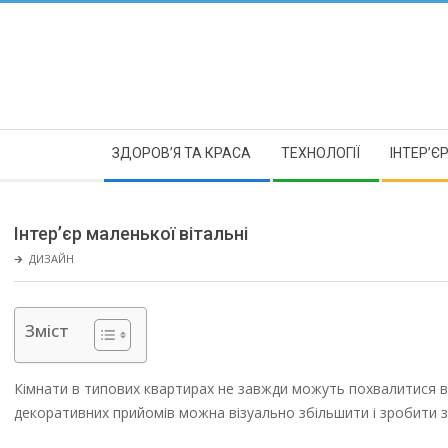
Skip
to
content
Secondary
ЗДОРОВ’Я ТА КРАСА
ТЕХНОЛОГІЇ
ІНТЕР’Є
Navigation
Menu
Інтер’єр маленької вітальні
🡲
ДИЗАЙН
Зміст
Кімнати в типових квартирах не завжди можуть похвалитися в
декоративних прийомів можна візуально збільшити і зробити з