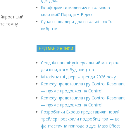
Ідеї для…
Як оформити маленьку вітальню в
квартирі? Поради + Відео
Найпростіший
Сучасні шпалери для вітальні - як їх
йте темну
вибрати
НЕДАВНІ ЗАПИСИ
Сендвіч панелі: універсальний матеріал
для швидкого будівництва
Міжкімнатні двері – тренди 2026 року
Remedy представила гру Control Resonant
— пряме продовження Control
Remedy представила гру Control Resonant
— пряме продовження Control
Розробники Exodus представили новий
трейлер і розкрили подробиці гри — це
фантастична пригода в дусі Mass Effect