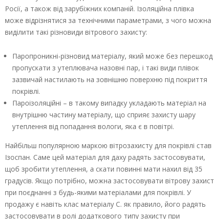
Росії, а також від зарубіжних компаній. Ізоляційна плівка
може відрізнятися за технічними параметрами, з чого можна
виділити такі різновиди вітрового захисту:
Паропроникні-різновид матеріалу, який може без перешкод
пропускати з утеплювача назовні пар, і такі види плівок
зазвичай настилають на зовнішню поверхню під покриття
покрівлі.
Пароізоляційні – в такому випадку укладають матеріал на
внутрішню частину матеріалу, що сприяє захисту шару
утеплення від попадання вологи, яка є в повітрі.
Найбільш популярною маркою вітрозахисту для покрівлі став
Ізоспан. Саме цей матеріал для даху радять застосовувати,
щоб зробити утеплення, а скати повинні мати нахил від 35
градусів. Якщо потрібно, можна застосовувати вітрову захист
при поєднанні з будь-якими матеріалами для покрівлі. У
продажу є навіть клас матеріалу С. як правило, його радять
застосовувати в ролі додаткового типу захисту при