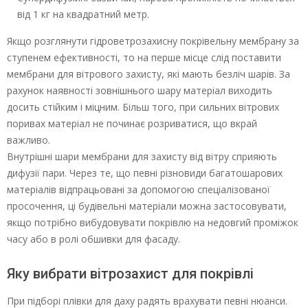
від 1 кг на квадратний метр.
Якщо розглянути гідроветрозахисну покрівельну мембрану за
ступенем ефективності, то на перше місце слід поставити
мембрани для вітрового захисту, які мають безліч шарів. За
рахунок наявності зовнішнього шару матеріал виходить
досить стійким і міцним. Більш того, при сильних вітрових
поривах матеріал не починає розриватися, що вкрай
важливо.
Внутрішні шари мембрани для захисту від вітру сприяють
дифузії пари. Через те, що певні різновиди багатошарових
матеріалів відпрацьовані за допомогою спеціалізованої
просочення, ці будівельні матеріали можна застосовувати,
якщо потрібно вибудовувати покрівлю на недовгий проміжок
часу або в ролі обшивки для фасаду.
Яку вибрати вітрозахист для покрівлі
При підборі плівки для даху радять врахувати певні нюанси.