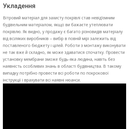
Укладення
Вітровий матеріал для захисту покрівлі став невід’ємним
будівельним матеріалом, якщо ви бажаєте утеплювати
покрівлю. Як видно, у продажу є багато різновидів матеріалу
від всіляких виробників – вибір в повній мірі залежить від
поставленого бюджету і цілей. Роботи з монтажу виконувати
не так вже й складно, як може здаватися спочатку. Провести
установку мембрани зможе будь-яка людина, навіть без
наявність особливих знань в області будівництва. В такому
випадку потрібно провести всі роботи по покрокової
інструкції і врахувати всі наявні нюанси.