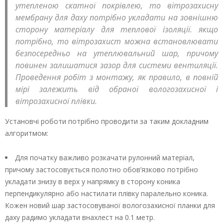
утепленою скатної покрівлею, то вітрозахисну
мембрану для даху потрібно укладати на зовнішню
сторону матеріалу для теплової ізоляції. якщо
потрібно, то вітрозахист можна встановлювати
безпосередньо на утеплювальний шар, причому
повинен залишатися зазор для системи вентиляції.
Проведення робіт з монтажу, як правило, в повній
мірі залежить від обраної вологозахисної і
вітрозахисної плівки.
Установчі роботи потрібно проводити за таким докладним
алгоритмом:
Для початку важливо розкачати рулонний матеріал,
причому застосовується полотно обов’язково потрібно
укладати знизу в верх у напрямку в сторону коника
перпендикулярно або настилати плівку паралельно коника.
Кожен новий шар застосовуваної вологозахисної планки для
даху радимо укладати внахлест на 0.1 метр.