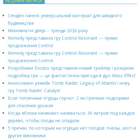
НЕДАВНІ ЗАПИСИ
Сендвіч панелі: універсальний матеріал для швидкого
будівництва
Міжкімнатні двері – тренди 2026 року
Remedy представила гру Control Resonant — пряме
продовження Control
Remedy представила гру Control Resonant — пряме
продовження Control
Розробники Exodus представили новий трейлер і розкрили
подробиці гри — це фантастична пригода в дусі Mass Effect
Анонсовано ремейк Tomb Raider: Legacy of Atlantis і нову
гру Tomb Raider: Catalyst
Если тепличные огурцы горчат: 2 экстренные подкормки
для спасения урожая
Когда яблоки начинают наливаться: 30 литров под каждое
дерево, чтобы плоды не опадали
5 причин, по которым на огурцах нет плодов: пчелы, азот и
другие виновники