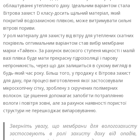
облаштуванні утепленого даху. Ідеальним варіантом стала
Вітрова захист D класу-досить щільний матеріал, який
покритий водозахисною плівкою, може витримувати сильні
вітрові пориви.
У ролі матеріалу для захисту від вітру для утеплених скатних
покрівель оптимальним варіантом став вибір мембрани
марки «Тайвек». За рахунок високого ступеня міцності і малій
вазі плівка буде мати прекрасну гідроізоляції і парову
непроникність, через що дах залишиться в сухому вигляді в
будь-який час року. Більш того, у продажу є Вітрова захист
для даху, при процесі виготовлення якої застосовували
мікроскопічну сітку, зроблену з скручених полімерних
волокон. Це рішення допомагає запобігти потраплянню
вологи і повітря зовні, але за рахунок наявності пористої
структури не перешкоджає випаровуванню.
Зверніть увагу, що мембрани для вологозахисту
застосовують в ролі захисту даху від опадів,