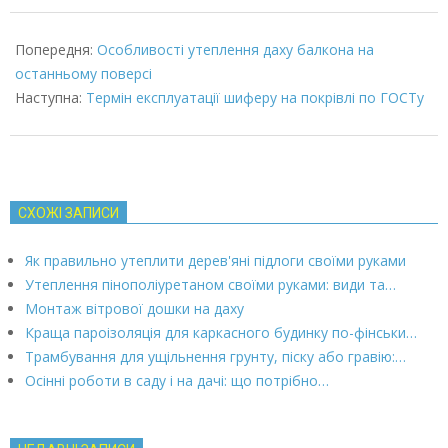
2022-
03-
Попередня:
Особливості утеплення даху балкона на
07
останньому поверсі
Наступна:
Термін експлуатації шиферу на покрівлі по ГОСТу
СХОЖІ ЗАПИСИ
Як правильно утеплити дерев'яні підлоги своїми руками
Утеплення пінополіуретаном своїми руками: види та…
Монтаж вітрової дошки на даху
Краща пароізоляція для каркасного будинку по-фінськи…
Трамбування для ущільнення грунту, піску або гравію:…
Осінні роботи в саду і на дачі: що потрібно…