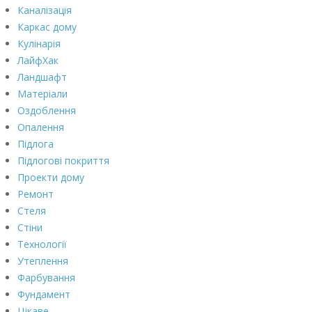
Каналізація
Каркас дому
Кулінарія
ЛайфХак
Ландшафт
Матеріали
Оздоблення
Опалення
Підлога
Підлогові покриття
Проекти дому
Ремонт
Стеля
Стіни
Технології
Утеплення
Фарбування
Фундамент
Цікаве