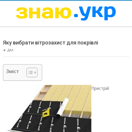
Skip
to
content
ЗНАЮ
Secondary
Navigation
Яку вибрати вітрозахист для покрівлі
Menu
🡲
ДАХ
Зміст
Пристрій