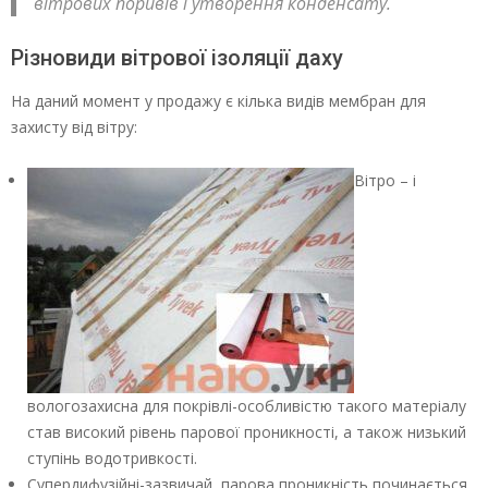
вітрових поривів і утворення конденсату.
Різновиди вітрової ізоляції даху
На даний момент у продажу є кілька видів мембран для
захисту від вітру:
Вітро – і
вологозахисна для покрівлі-особливістю такого матеріалу
став високий рівень парової проникності, а також низький
ступінь водотривкості.
Супердифузійні-зазвичай, парова проникність починається