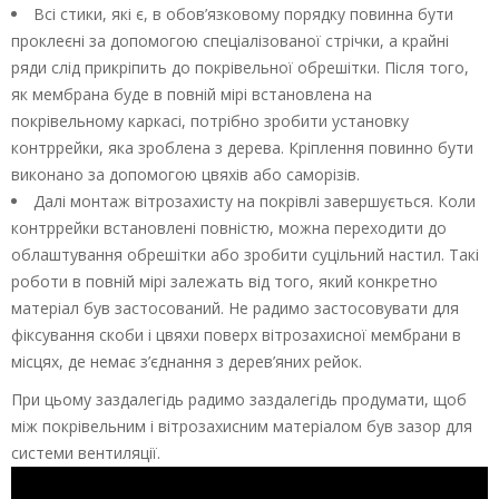
Всі стики, які є, в обов’язковому порядку повинна бути
проклеєні за допомогою спеціалізованої стрічки, а крайні
ряди слід прикріпить до покрівельної обрешітки. Після того,
як мембрана буде в повній мірі встановлена на
покрівельному каркасі, потрібно зробити установку
контррейки, яка зроблена з дерева. Кріплення повинно бути
виконано за допомогою цвяхів або саморізів.
Далі монтаж вітрозахисту на покрівлі завершується. Коли
контррейки встановлені повністю, можна переходити до
облаштування обрешітки або зробити суцільний настил. Такі
роботи в повній мірі залежать від того, який конкретно
матеріал був застосований. Не радимо застосовувати для
фіксування скоби і цвяхи поверх вітрозахисної мембрани в
місцях, де немає з’єднання з дерев’яних рейок.
При цьому заздалегідь радимо заздалегідь продумати, щоб
між покрівельним і вітрозахисним матеріалом був зазор для
системи вентиляції.