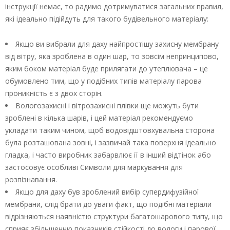
інструкції немає, то радимо дотримуватися загальних правил,
які ідеально підійдуть для такого будівельного матеріалу:
Якщо ви вибрали для даху найпростішу захисну мембрану
від вітру, яка зроблена в один шар, то зовсім непринципово,
яким боком матеріал буде прилягати до утеплювача – це
обумовлено тим, що у подібних типів матеріалу парова
проникність є з двох сторін.
Вологозахисні і вітрозахисні плівки ще можуть бути
зроблені в кілька шарів, і цей матеріал рекомендуємо
укладати таким чином, щоб водовідштовхувальна сторона
була розташована зовні, і зазвичай така поверхня ідеально
гладка, і часто виробник забарвлює її в інший відтінок або
застосовує особливі Символи для маркування для
розпізнавання.
Якщо для даху був зроблений вибір супердифузійної
мембрани, слід брати до уваги факт, що подібні матеріали
відрізняються наявністю структури багатошарового типу, що
сприяє збільшенню показників стійкості до вологи і парової