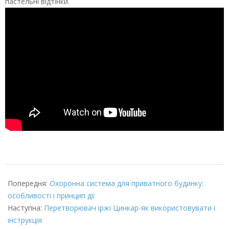
пастельні відтінки.
2022-
03-
Попередня:
Охоронна система для приватного будинку:
08
особливості і принцип дії
Наступна:
Перетворювач іржі Цинкар-як використовувати і
інструкція