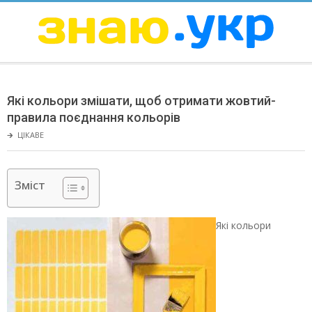
Skip
to
content
ЗНАЮ
Secondary
Navigation
Які кольори змішати, щоб отримати жовтий-
Menu
правила поєднання кольорів
🡲
ЦІКАВЕ
Зміст
Які кольори