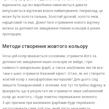
відзначити, що всі виробники намагаються давати
випускаються відтінкам власні найменування. Наприклад, це
може бути золота пальма, Золотий урожай, золото інків,
нарцисовий та інші. Домогтися отримання нового відтінку
можна за допомогою змішування певних кольорів в різних
пропорціях.
Методи створення жовтого кольору
Хоча цей колір вважається основним, отримати його за
допомогою змішування інших кольорів не вийде, і при
наявності акварельних фарб, а також альбомних листів все-
таки є шанс отримати бажаний ефект. Отже, як же створити
жовтий колір з лакофарбових матеріалів? Для цього слід
змішати Помаранчевий з зеленим. Але тут потрібно відразу ж
врахувати, що в результаті ви отримаєте лише наближений
колір до жовтого, і буде помітно переважання зеленого.
З цієї причини при малюванні фарбами буде переважно
застосовувати саме той тон, який дасть можливість