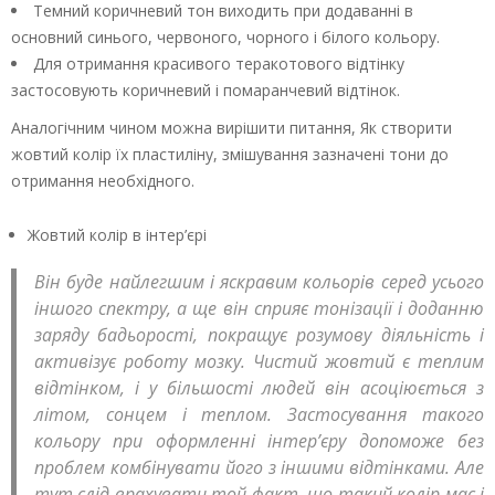
Темний коричневий тон виходить при додаванні в
основний синього, червоного, чорного і білого кольору.
Для отримання красивого теракотового відтінку
застосовують коричневий і помаранчевий відтінок.
Аналогічним чином можна вирішити питання, Як створити
жовтий колір їх пластиліну, змішування зазначені тони до
отримання необхідного.
Жовтий колір в інтер’єрі
Він буде найлегшим і яскравим кольорів серед усього
іншого спектру, а ще він сприяє тонізації і доданню
заряду бадьорості, покращує розумову діяльність і
активізує роботу мозку. Чистий жовтий є теплим
відтінком, і у більшості людей він асоціюється з
літом, сонцем і теплом. Застосування такого
кольору при оформленні інтер’єру допоможе без
проблем комбінувати його з іншими відтінками. Але
тут слід врахувати той факт, що такий колір має і