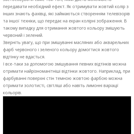
передавати необхідний ефект. Як отримувати жовтий колір з
інших знають фахівці, які займаються створенням телевізорів
та іншої техніки, що передає на екран колірні зображення. В
такому випадку для отримання жовтого кольору змішують
червоний і зелений.
Зверніть увагу, що при змішуванні масляних або акварельних
фарб червоного і зеленого кольору домогтися жовтого
відтінку не вдасться.
І все-таки за допомогою змішування певних відтінків можна
отримати найрізноманітніші відтінки жовтого. Наприклад, при
фарбуванні поверхні стін темною жовтою фарбою можна
отримати золотисті, світліші або навіть лимонні варіації
кольорів.