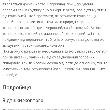
з’являється досить часто, наприклад, при фарбуванні
поверхні стін в будинку або виборі необхідного відтінку тіней
під колір очей. Щоб зрозуміти, як отримати колір сонця,
потрібно ознайомитися з тим, які в природі є основні
кольори, і всього їх три – червоний, синій і зелений. Всі інші
кольори-фіолетовий, помаранчевий, коричневий та інші є
похідними від первинних, тобто їх отримують за допомогою
змішування трьох головних кольорів.
При цьому отримувати необхідний відтінок, який утворюється
при змішуванні, залежить від співвідношення головних
складових. Так як жовтий можна віднести до основних, тобто
«чистим» квітам, отримувати його шляхом змішування інших
не вийде.
Подробиця
Відтінки жовтого