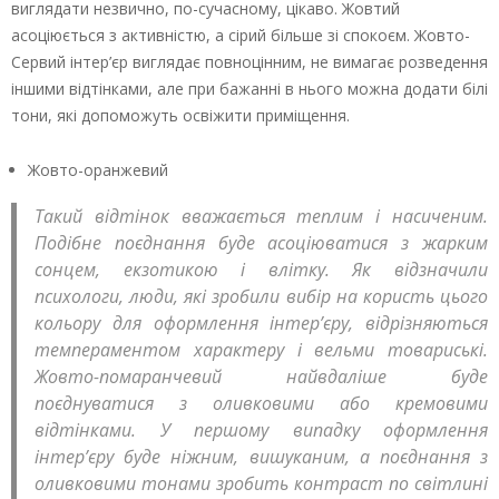
виглядати незвично, по-сучасному, цікаво. Жовтий
асоціюється з активністю, а сірий більше зі спокоєм. Жовто-
Сервий інтер’єр виглядає повноцінним, не вимагає розведення
іншими відтінками, але при бажанні в нього можна додати білі
тони, які допоможуть освіжити приміщення.
Жовто-оранжевий
Такий відтінок вважається теплим і насиченим.
Подібне поєднання буде асоціюватися з жарким
сонцем, екзотикою і влітку. Як відзначили
психологи, люди, які зробили вибір на користь цього
кольору для оформлення інтер’єру, відрізняються
темпераментом характеру і вельми товариські.
Жовто-помаранчевий найвдаліше буде
поєднуватися з оливковими або кремовими
відтінками. У першому випадку оформлення
інтер’єру буде ніжним, вишуканим, а поєднання з
оливковими тонами зробить контраст по світлині