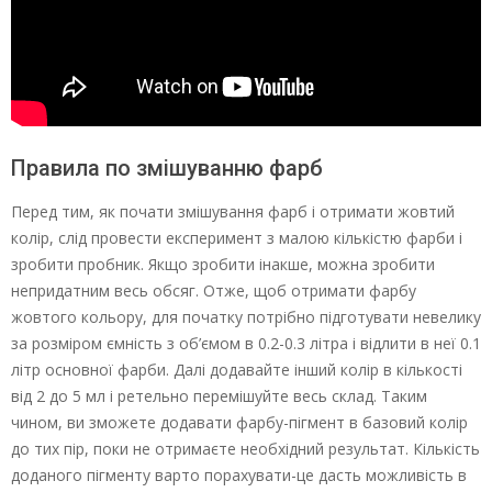
Правила по змішуванню фарб
Перед тим, як почати змішування фарб і отримати жовтий
колір, слід провести експеримент з малою кількістю фарби і
зробити пробник. Якщо зробити інакше, можна зробити
непридатним весь обсяг. Отже, щоб отримати фарбу
жовтого кольору, для початку потрібно підготувати невелику
за розміром ємність з об’ємом в 0.2-0.3 літра і відлити в неї 0.1
літр основної фарби. Далі додавайте інший колір в кількості
від 2 до 5 мл і ретельно перемішуйте весь склад. Таким
чином, ви зможете додавати фарбу-пігмент в базовий колір
до тих пір, поки не отримаєте необхідний результат. Кількість
доданого пігменту варто порахувати-це дасть можливість в