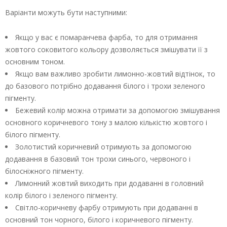
Варіанти можуть бути наступними:
Якщо у вас є помаранчева фарба, то для отримання
жовтого соковитого кольору дозволяється змішувати її з
основним тоном.
Якщо вам важливо зробити лимонно-жовтий відтінок, то
до базового потрібно додавання білого і трохи зеленого
пігменту.
Бежевий колір можна отримати за допомогою змішування
основного коричневого тону з малою кількістю жовтого і
білого пігменту.
Золотистий коричневий отримують за допомогою
додавання в базовий тон трохи синього, червоного і
білосніжного пігменту.
Лимонний жовтий виходить при додаванні в головний
колір білого і зеленого пігменту.
Світло-коричневу фарбу отримують при додаванні в
основний тон чорного, білого і коричневого пігменту.