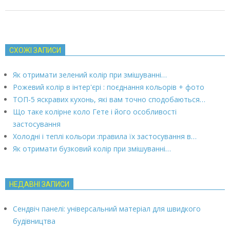
СХОЖІ ЗАПИСИ
Як отримати зелений колір при змішуванні…
Рожевий колір в інтер'єрі : поєднання кольорів + фото
ТОП-5 яскравих кухонь, які вам точно сподобаються…
Що таке колірне коло Гете і його особливості
застосування
Холодні і теплі кольори :правила їх застосування в…
Як отримати бузковий колір при змішуванні…
НЕДАВНІ ЗАПИСИ
Сендвіч панелі: універсальний матеріал для швидкого
будівництва