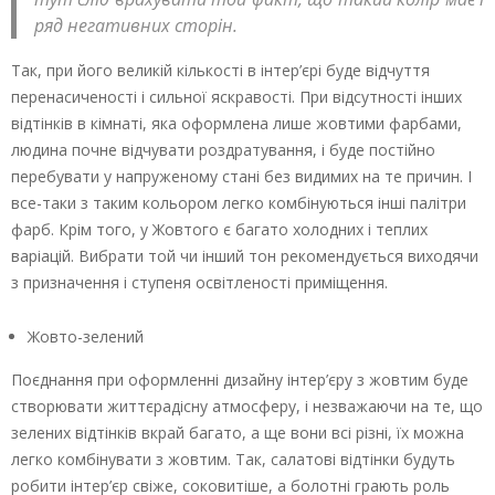
ряд негативних сторін.
Так, при його великій кількості в інтер’єрі буде відчуття
перенасиченості і сильної яскравості. При відсутності інших
відтінків в кімнаті, яка оформлена лише жовтими фарбами,
людина почне відчувати роздратування, і буде постійно
перебувати у напруженому стані без видимих на те причин. І
все-таки з таким кольором легко комбінуються інші палітри
фарб. Крім того, у Жовтого є багато холодних і теплих
варіацій. Вибрати той чи інший тон рекомендується виходячи
з призначення і ступеня освітленості приміщення.
Жовто-зелений
Поєднання при оформленні дизайну інтер’єру з жовтим буде
створювати життєрадісну атмосферу, і незважаючи на те, що
зелених відтінків вкрай багато, а ще вони всі різні, їх можна
легко комбінувати з жовтим. Так, салатові відтінки будуть
робити інтер’єр свіже, соковитіше, а болотні грають роль