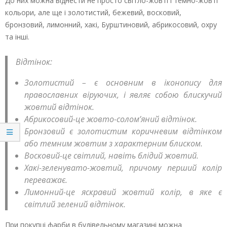
До них можна віднести не просто світло-жовті і темно-жовті
кольори, але ще і золотистий, бежевий, восковий,
бронзовий, лимонний, хакі, Бурштиновий, абрикосовий, охру
та інші.
Відтінок:
Золотистий – є основним в іконопису для
православних віруючих, і являє собою блискучий
жовтий відтінок.
Абрикосовий-це жовто-солом’яний відтінок.
Бронзовий є золотистим коричневим відтінком
або темним жовтим з характерним блиском.
Восковий-це світлий, навіть блідий жовтий.
Хакі-зеленувато-жовтий, причому перший колір
переважає.
Лимонний-це яскравий жовтий колір, в яке є
світлий зелений відтінок.
При покупці фарби в будівельному магазині можна