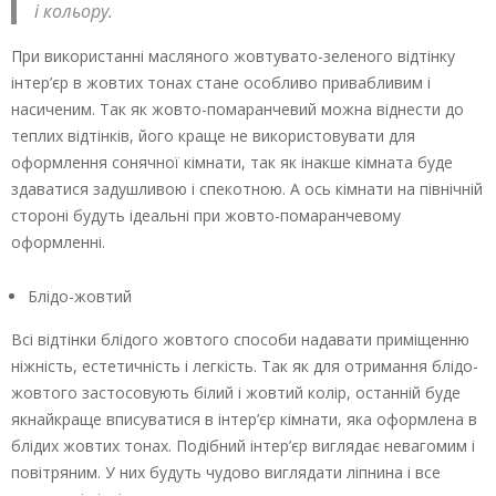
і кольору.
При використанні масляного жовтувато-зеленого відтінку
інтер’єр в жовтих тонах стане особливо привабливим і
насиченим. Так як жовто-помаранчевий можна віднести до
теплих відтінків, його краще не використовувати для
оформлення сонячної кімнати, так як інакше кімната буде
здаватися задушливою і спекотною. А ось кімнати на північній
стороні будуть ідеальні при жовто-помаранчевому
оформленні.
Блідо-жовтий
Всі відтінки блідого жовтого способи надавати приміщенню
ніжність, естетичність і легкість. Так як для отримання блідо-
жовтого застосовують білий і жовтий колір, останній буде
якнайкраще вписуватися в інтер’єр кімнати, яка оформлена в
блідих жовтих тонах. Подібний інтер’єр виглядає невагомим і
повітряним. У них будуть чудово виглядати ліпнина і все