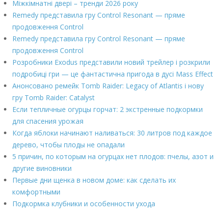
Міжкімнатні двері – тренди 2026 року
Remedy представила гру Control Resonant — пряме
продовження Control
Remedy представила гру Control Resonant — пряме
продовження Control
Розробники Exodus представили новий трейлер і розкрили
подробиці гри — це фантастична пригода в дусі Mass Effect
Анонсовано ремейк Tomb Raider: Legacy of Atlantis і нову
гру Tomb Raider: Catalyst
Если тепличные огурцы горчат: 2 экстренные подкормки
для спасения урожая
Когда яблоки начинают наливаться: 30 литров под каждое
дерево, чтобы плоды не опадали
5 причин, по которым на огурцах нет плодов: пчелы, азот и
другие виновники
Первые дни щенка в новом доме: как сделать их
комфортными
Подкормка клубники и особенности ухода