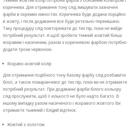
Темний жовтий колір потрібна фарба з основним кольором і
коричнева. Для отримання тону слід змішувати зазначені
фарби в окремих ємностях. Коричнева буде додана порційно
в жовту, і після додавання все буде ретельно перемішано.
Таку процедуру слід повторювати до тих пір, поки не вийде
потрібний результат. А щоб зробити темний жовтий більш
яскравим і насиченим, разом з коричневою фарбою потрібно
додати трохи червоною.
Яскраво-жовтий колір
Для отримання подібного тону базову фарбу слід розбавити
білої, а також помаранчевої до тих пір, поки ви не отримаєте
потрібний результат. При додаванні фарби білого кольору
слід прослужити, щоб її кількості не було надто багато. В
іншому випадку разом насиченого і яскравого жовтого Ви
отримаєте тьмяний і блідий відтінок.
Жовтий з золотом