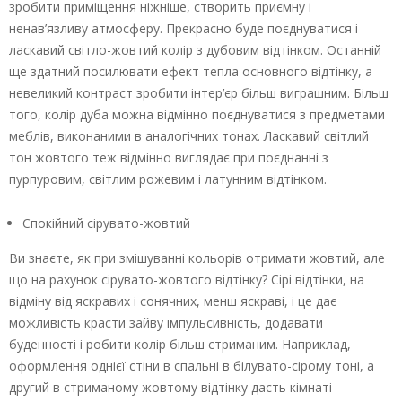
зробити приміщення ніжніше, створить приємну і
ненав’язливу атмосферу. Прекрасно буде поєднуватися і
ласкавий світло-жовтий колір з дубовим відтінком. Останній
ще здатний посилювати ефект тепла основного відтінку, а
невеликий контраст зробити інтер’єр більш виграшним. Більш
того, колір дуба можна відмінно поєднуватися з предметами
меблів, виконаними в аналогічних тонах. Ласкавий світлий
тон жовтого теж відмінно виглядає при поєднанні з
пурпуровим, світлим рожевим і латунним відтінком.
Спокійний сірувато-жовтий
Ви знаєте, як при змішуванні кольорів отримати жовтий, але
що на рахунок сірувато-жовтого відтінку? Сірі відтінки, на
відміну від яскравих і сонячних, менш яскраві, і це дає
можливість красти зайву імпульсивність, додавати
буденності і робити колір більш стриманим. Наприклад,
оформлення однієї стіни в спальні в білувато-сірому тоні, а
другий в стриманому жовтому відтінку дасть кімнаті