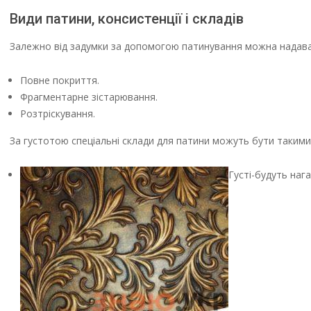
Види патини, консистенції і складів
Залежно від задумки за допомогою патинування можна надават
Повне покриття.
Фрагментарне зістарювання.
Розтріскування.
За густотою спеціальні склади для патини можуть бути такими
Густі-будуть наг