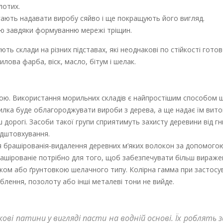
лотих.
агають надавати виробу сяйво і ще покращують його вигляд.
ню завдяки формуванню мережі тріщин.
ть склади на різних підставах, які неоднакові по стійкості гото
лова фарба, віск, масло, бітум і шелак.
ою. Використання морильних складів є найпростішим способом 
рилка буде облагороджувати вироби з дерева, а ще надає їм вит
 дорогі. Засоби такої групи сприятимуть захисту деревини від гн
ідштовхування.
 брашірованія-видалення деревних м’яких волокон за допомогою 
Брашірованіе потрібно для того, щоб забезпечувати більш вираж
ком або ґрунтовкою шелачного типу. Колірна гамма при застосу
блення, позолоту або інші металеві тони не вийде.
ві патини у вигляді пасти на водній основі. Їх роблять 