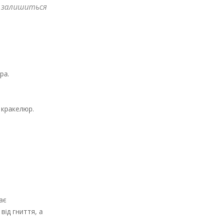
х залишиться
ра.
 кракелюр.
ає
від гниття, а