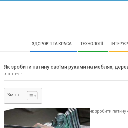
Skip
to
content
Secondary
ЗДОРОВ’Я ТА КРАСА
ТЕХНОЛОГІЇ
ІНТЕР’Є
Navigation
Menu
Як зробити патину своїми руками на меблях, дереві
🡲
ІНТЕР'ЄР
Зміст
Як зробити патину 