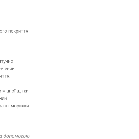
вого покриття
штучно
ончений
иття,
міцної щітки,
ений
ванні морилки
за допомогою