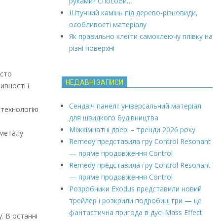
руками? Способи…
Штучний камінь під дерево-різновиди,
особливості матеріалу
Як правильно клеїти самоклеючу плівку на
різні поверхні
асто
НЕДАВНІ ЗАПИСИ
вності і
Сендвіч панелі: універсальний матеріал
 технологію
для швидкого будівництва
Міжкімнатні двері – тренди 2026 року
 металу
Remedy представила гру Control Resonant
— пряме продовження Control
Remedy представила гру Control Resonant
— пряме продовження Control
Розробники Exodus представили новий
трейлер і розкрили подробиці гри — це
фантастична пригода в дусі Mass Effect
. В останні