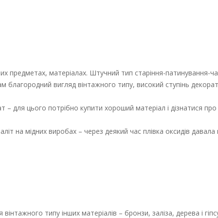
єрних предметах, матеріалах. Штучний тип старіння-патинування-ч
 благородний вигляд вінтажного типу, високий ступінь декорати
т – для цього потрібно купити хороший матеріал і дізнатися про
літ на мідних виробах – через деякий час плівка оксидів давала
інтажного типу інших матеріалів – бронзи, заліза, дерева і гіпсу