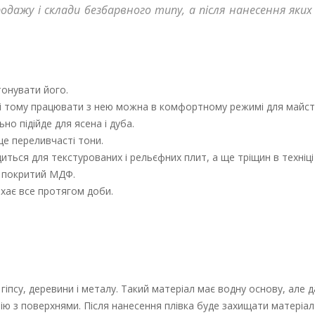
продажу і склади безбарвного типу, а після нанесення яки
тонувати його.
, і тому працювати з нею можна в комфортному режимі для майст
о підійде для ясена і дуба.
 ще переливчасті тони.
иться для текстурованих і рельєфних плит, а ще тріщин в техніці
е покритий МДФ.
хає все протягом доби.
іпсу, деревини і металу. Такий матеріал має водну основу, але д
ію з поверхнями. Після нанесення плівка буде захищати матеріал 