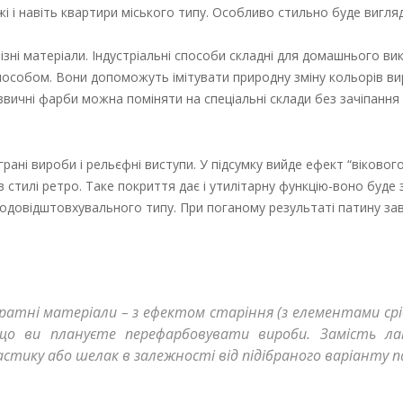
і і навіть квартири міського типу. Особливо стильно буде вигл
ізні матеріали. Індустріальні способи складні для домашнього ви
пособом. Вони допоможуть імітувати природну зміну кольорів ви
вичні фарби можна поміняти на спеціальні склади без зачіпання
ані вироби і рельєфні виступи. У підсумку вийде ефект “вікового
 стилі ретро. Таке покриття дає і утилітарну функцію-воно буде
 водовідштовхувального типу. При поганому результаті патину з
ратні матеріали – з ефектом старіння (з елементами сріб
кщо ви плануєте перефарбовувати вироби. Замість ла
стику або шелак в залежності від підібраного варіанту 