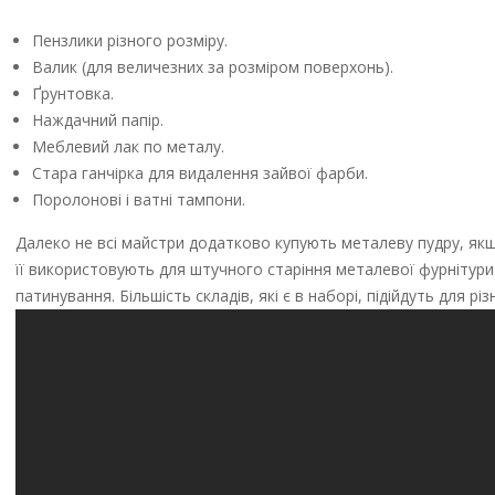
Пензлики різного розміру.
Валик (для величезних за розміром поверхонь).
Ґрунтовка.
Наждачний папір.
Меблевий лак по металу.
Стара ганчірка для видалення зайвої фарби.
Поролонові і ватні тампони.
Далеко не всі майстри додатково купують металеву пудру, як
її використовують для штучного старіння металевої фурнітури
патинування. Більшість складів, які є в наборі, підійдуть для різ