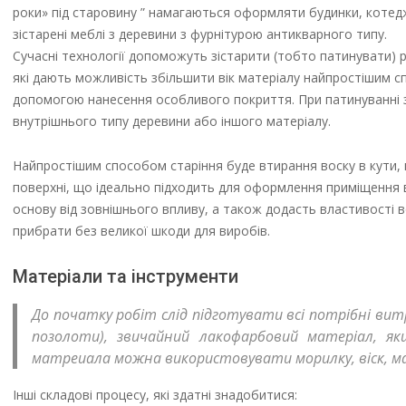
роки» під старовину ” намагаються оформляти будинки, котедж
зістарені меблі з деревини з фурнітурою антикварного типу.
Сучасні технології допоможуть зістарити (тобто патинувати) р
які дають можливість збільшити вік матеріалу найпростішим с
допомогою нанесення особливого покриття. При патинуванні з
внутрішнього типу деревини або іншого матеріалу.
Найпростішим способом старіння буде втирання воску в кути, гр
поверхні, що ідеально підходить для оформлення приміщення в
основу від зовнішнього впливу, а також додасть властивості
прибрати без великої шкоди для виробів.
Матеріали та інструменти
До початку робіт слід підготувати всі потрібні вит
позолоти), звичайний лакофарбовий матеріал, я
матреиала можна використовувати морилку, віск, ма
Інші складові процесу, які здатні знадобитися: