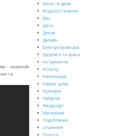
Вікна та двері
Водопостачання
Дах
Дача
Декор
Дизайн
Електропроводка
Здоров'я та краса
Інструменти
ім – зазвичай
Інтер'єр
ння та
Каналізація
Каркас дому
Кулінарія
ЛайфХак
Ландшафт
Матеріали
Оздоблення
Опалення
Підлога