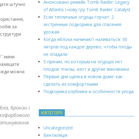
Анонсовано ремейк Tomb Raider: Legacy
ядати штучно
of Atlantis і нову гру Tomb Raider: Catalyst
Если тепличные огурцы горчат: 2
користання,
экстренные подкормки для спасения
робів за
урожая
 структури
Когда яблоки начинают наливаться: 30
литров под каждое дерево, чтобы плоды
не опадали
” зміни
5 причин, по которым на огурцах нет
 захищати
плодов: пчелы, азот и другие виновники
авжди можна
Первые дни щенка в новом доме: как
сделать их комфортными
Подкормка клубники и особенности ухода
ла, бронзи і
КАТЕГОРІЇ
кофарбового
патинування.
Uncategorized
Вентиляція