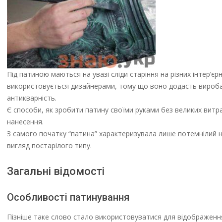
Під патиною маються на увазі сліди старіння на різних інтер’
використовується дизайнерами, тому що воно додасть виробам
антикварність.
Є способи, як зробити патину своїми руками без великих витра
нанесення.
З самого початку “патина” характеризувала лише потемнілий на
вигляд постарілого типу.
Загальні відомості
Особливості патинування
Пізніше таке слово стало використовуватися для відображення в