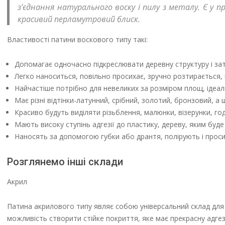
з’єднання натурального воску і пилу з металу. Є у 
красивий перламутровий блиск.
Властивості патини воскового типу такі:
Допомагає одночасно підкреслювати деревну структуру і за
Легко наноситься, повільно просихає, зручно розтирається
Найчастіше потрібно для невеликих за розміром площ, ідеальн
Має різні відтінки-латунний, срібний, золотий, бронзовий, а
Красиво будуть виділяти різьблення, малюнки, візерунки, год
Мають високу ступінь адгезії до пластику, дереву, яким буд
Наносять за допомогою губки або дрантя, полірують і проси
Розглянемо інші склади
Акрил
Патина акрилового типу являє собою універсальний склад для г
можливість створити стійке покриття, яке має прекрасну адгез