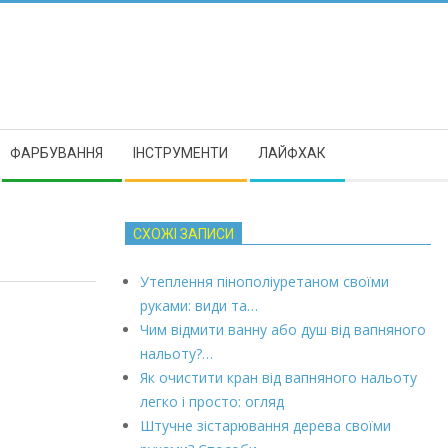
ФАРБУВАННЯ
ІНСТРУМЕНТИ
ЛАЙФХАК
СХОЖІ ЗАПИСИ
Утеплення пінополіуретаном своїми
руками: види та…
Чим відмити ванну або душ від вапняного
нальоту?…
Як очистити кран від вапняного нальоту
легко і просто: огляд
Штучне зістарювання дерева своїми