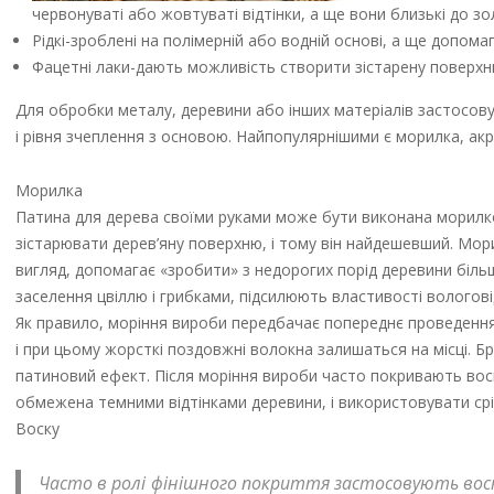
червонуваті або жовтуваті відтінки, а ще вони близькі до зо
Рідкі-зроблені на полімерній або водній основі, а ще допом
Фацетні лаки-дають можливість створити зістарену поверх
Для обробки металу, деревини або інших матеріалів застосовую
і рівня зчеплення з основою. Найпопулярнішими є морилка, акри
Морилка
Патина для дерева своїми руками може бути виконана морилк
зістарювати дерев’яну поверхню, і тому він найдешевший. Мо
вигляд, допомагає «зробити» з недорогих порід деревини більш
заселення цвіллю і грибками, підсилюють властивості вологов
Як правило, моріння вироби передбачає попереднє проведення
і при цьому жорсткі поздовжні волокна залишаться на місці. 
патиновий ефект. Після моріння вироби часто покривають вос
обмежена темними відтінками деревини, і використовувати срі
Воску
Часто в ролі фінішного покриття застосовують воско