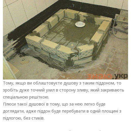
Тому, якщо ви облаштовуєте душову з таким піддоном, то
зробіть дуже точний ухил в сторону зливу, який закривають
спеціальною решіткою.
Плюси такої душової в тому, що за нею легко буде
доглядати, адже піддон буде перебувати в одній площині з
підлогою, без стиків.