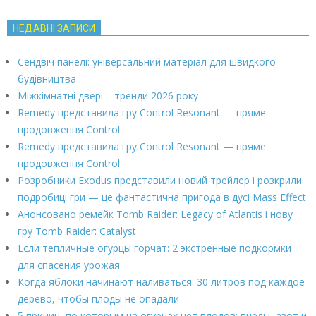
НЕДАВНІ ЗАПИСИ
Сендвіч панелі: універсальний матеріал для швидкого
будівництва
Міжкімнатні двері – тренди 2026 року
Remedy представила гру Control Resonant — пряме
продовження Control
Remedy представила гру Control Resonant — пряме
продовження Control
Розробники Exodus представили новий трейлер і розкрили
подробиці гри — це фантастична пригода в дусі Mass Effect
Анонсовано ремейк Tomb Raider: Legacy of Atlantis і нову
гру Tomb Raider: Catalyst
Если тепличные огурцы горчат: 2 экстренные подкормки
для спасения урожая
Когда яблоки начинают наливаться: 30 литров под каждое
дерево, чтобы плоды не опадали
5 причин, по которым на огурцах нет плодов: пчелы, азот и