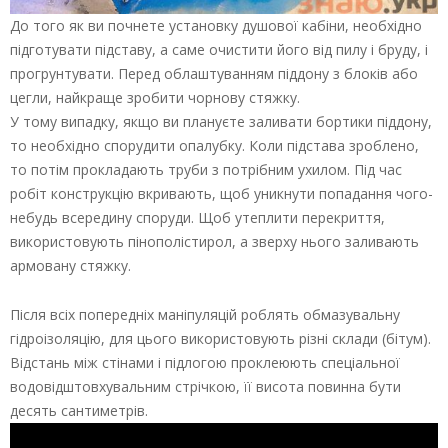
До того як ви почнете установку душової кабіни, необхідно
підготувати підставу, а саме очистити його від пилу і бруду, і
прогрунтувати. Перед облаштуванням піддону з блоків або
цегли, найкраще зробити чорнову стяжку.
У тому випадку, якщо ви плануєте заливати бортики піддону,
то необхідно спорудити опалубку. Коли підстава зроблено,
то потім прокладають труби з потрібним ухилом. Під час
робіт конструкцію вкривають, щоб уникнути попадання чого-
небудь всередину споруди. Щоб утеплити перекриття,
використовують пінополістирол, а зверху нього заливають
армовану стяжку.
Після всіх попередніх маніпуляцій роблять обмазувальну
гідроізоляцію, для цього використовують різні склади (бітум).
Відстань між стінами і підлогою проклеюють спеціальної
водовідштовхувальним стрічкою, її висота повинна бути
десять сантиметрів.