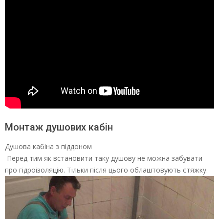
Монтаж душових кабін
Душова кабіна з піддоном
Перед тим як встановити таку душову не можна забувати
про гідроізоляцію. Тільки після цього облаштовують стяжку.