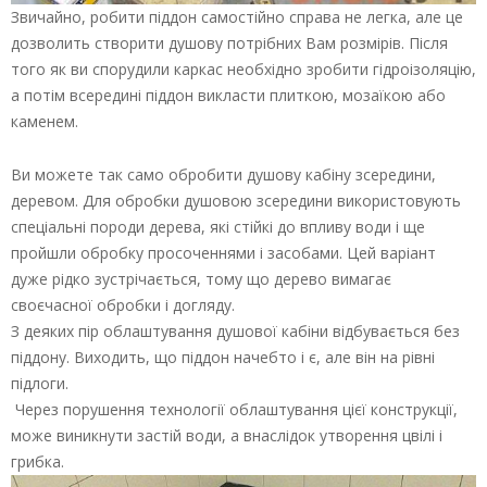
Звичайно, робити піддон самостійно справа не легка, але це
дозволить створити душову потрібних Вам розмірів. Після
того як ви спорудили каркас необхідно зробити гідроізоляцію,
а потім всередині піддон викласти плиткою, мозаїкою або
каменем.
Ви можете так само обробити душову кабіну зсередини,
деревом. Для обробки душовою зсередини використовують
спеціальні породи дерева, які стійкі до впливу води і ще
пройшли обробку просоченнями і засобами. Цей варіант
дуже рідко зустрічається, тому що дерево вимагає
своєчасної обробки і догляду.
З деяких пір облаштування душової кабіни відбувається без
піддону. Виходить, що піддон начебто і є, але він на рівні
підлоги.
Через порушення технології облаштування цієї конструкції,
може виникнути застій води, а внаслідок утворення цвілі і
грибка.