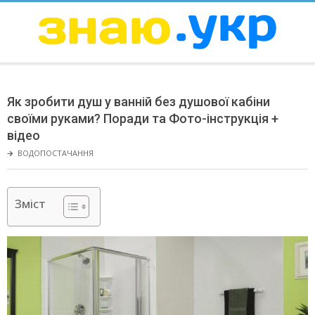
Skip
to
content
ЗНАЮ
Secondary
Navigation
Як зробити душ у ванній без душової кабіни
Menu
своїми руками? Поради та Фото-інструкція +
відео
🡲
ВОДОПОСТАЧАННЯ
Зміст