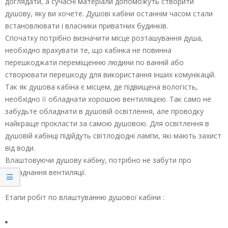
доглядати, а сучасні матеріали допоможуть створити
душову, яку ви хочете. Душові кабіни останнім часом стали
встановлювати і власники приватних будинків.
Спочатку потрібно визначити місце розташування душа,
необхідно врахувати те, що кабінка не повинна
перешкоджати переміщенню людини по ванній або
створювати перешкоду для використання інших комунікацій.
Так як душова кабіна є місцем, де підвищена вологість,
необхідно її обладнати хорошою вентиляцією. Так само не
забудьте обладнати в душовій освітлення, але проводку
найкраще прокласти за самою душовою. Для освітлення в
душовій кабінці підійдуть світлодіодні лампи, які мають захист
від води.
Влаштовуючи душову кабіну, потрібно не забути про
обладнання вентиляції.
Етапи робіт по влаштуванню душової кабіни :