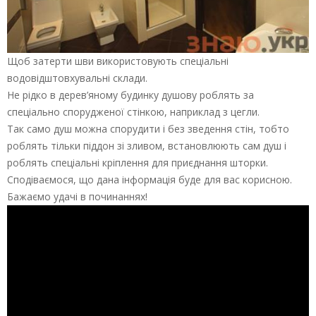
Щоб затерти шви використовують спеціальні
водовідштовхувальні склади.
Не рідко в дерев’яному будинку душову роблять за
спеціально спорудженої стінкою, наприклад з цегли.
Так само душ можна спорудити і без зведення стін, тобто
роблять тільки піддон зі зливом, встановлюють сам душ і
роблять спеціальні кріплення для приєднання шторки.
Сподіваємося, що дана інформація буде для вас корисною.
Бажаємо удачі в починаннях!