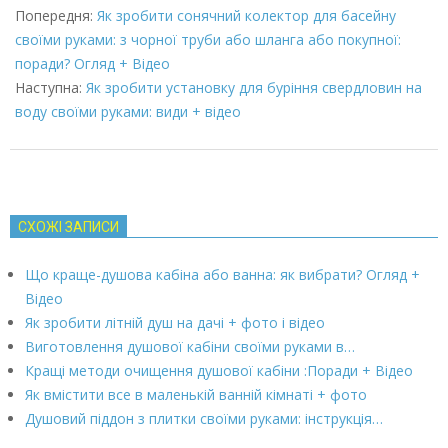
03-
Попередня:
Як зробити сонячний колектор для басейну
07
своїми руками: з чорної труби або шланга або покупної:
поради? Огляд + Відео
Наступна:
Як зробити установку для буріння свердловин на
воду своїми руками: види + відео
СХОЖІ ЗАПИСИ
Що краще-душова кабіна або ванна: як вибрати? Огляд +
Відео
Як зробити літній душ на дачі + фото і відео
Виготовлення душової кабіни своїми руками в…
Кращі методи очищення душової кабіни :Поради + Відео
Як вмістити все в маленькій ванній кімнаті + фото
Душовий піддон з плитки своїми руками: інструкція…