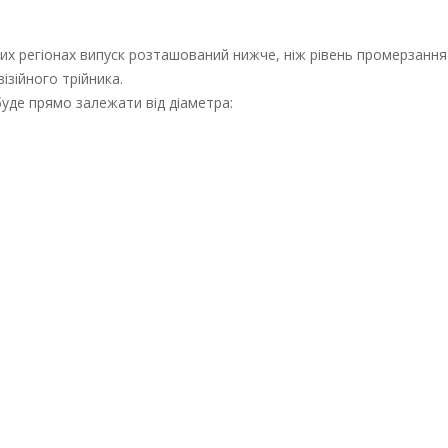
наших регіонах випуск розташований нижче, ніж рівень промерзання
ізійного трійника.
буде прямо залежати від діаметра: