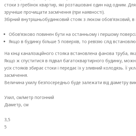
стоки з гребінок квартир, які розташовані один над одним. Для 
зручніше прочищати засмічення (при наявності).
Збірний внутрішньобудинковий стояк з люком обов’язковий, в кі
Обов’язково повинен бути на останньому і першому поверсі
Якщо в будинку більше 5 поверхів, то ревізію слід встановлю
На кінці каналізаційного стояка встановлена фанова труба, як
Якщо ж спуститися в підвал багатоквартирного будинку, можна
усіх стояків збирає стоки і передає їх у зливний колодязь. Її
засмічення.
Величина ухилу безпосередньо буде залежати від діаметру ви
Ухил, см/метр погонний
Діаметр, см
3,5
5