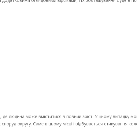
і додатковими оглядовими відсіками, і їх розташування буде в пов
и, де людина може вміститися в повний зріст. У цьому випадку мо
 споруд округу. Саме в цьому місці і відбувається стикування кол