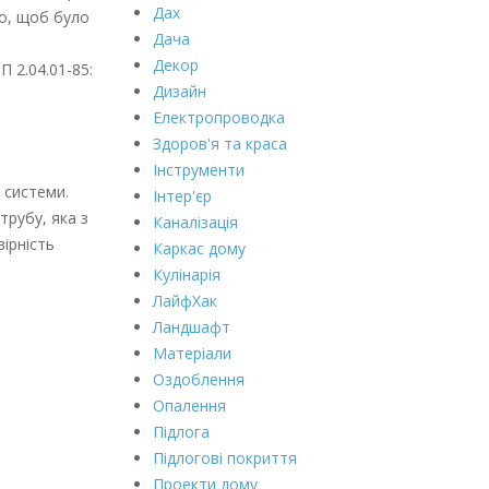
Дах
го, щоб було
Дача
Декор
П 2.04.01-85:
Дизайн
Електропроводка
Здоров'я та краса
Інструменти
 системи.
Інтер'єр
трубу, яка з
Каналізація
вірність
Каркас дому
Кулінарія
ЛайфХак
Ландшафт
Матеріали
Оздоблення
Опалення
Підлога
Підлогові покриття
Проекти дому