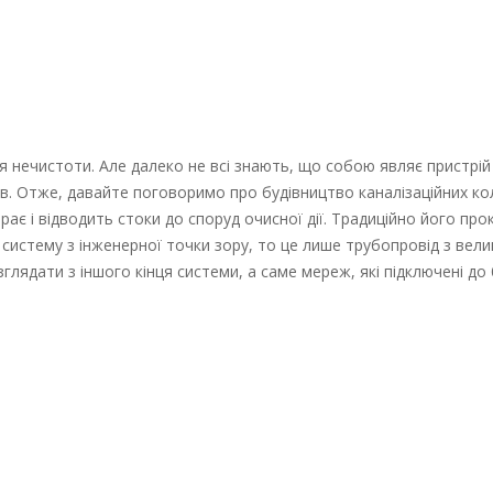
я нечистоти. Але далеко не всі знають, що собою являє пристрій 
тів. Отже, давайте поговоримо про будівництво каналізаційних ко
рає і відводить стоки до споруд очисної дії. Традиційно його про
систему з інженерної точки зору, то це лише трубопровід з вели
зглядати з іншого кінця системи, а саме мереж, які підключені до 