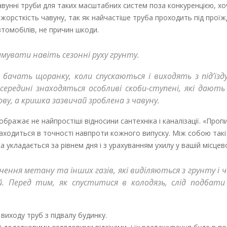
авунні труби для таких масштабних систем поза конкуренцією, хоч
а жорсткість чавуну, так як найчастіше труба проходить під про
автомобілів, не причин шкоди.
мувати навіть сезонні руху грунту.
 бачать щоранку, коли спускаються і виходять з під’їзду
всередині знаходяться особливі скоби-ступені, які дают
ву, а кришка зазвичай зроблена з чавуну.
ображає не найпростіші відносини сантехніка і каналізації. «Пропи
знаходиться в точності навпроти кожного випуску. Між собою такі
а укладається за рівнем дня і з урахуванням ухилу у вашій місцево
чення метану та інших газів, які виділяються з грунту і 
ей. Перед тим, як спуститися в колодязь, слід подбат
виходу труб з підвалу будинку.