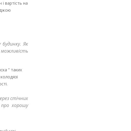
 і вартість на
їжджою
 будинку. Як
ь можливість
ска ” таких
 колодязі
сті.
через стічних
и про хорошу