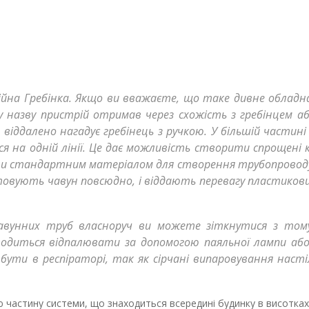
ійна Гребінка. Якщо ви вважаєте, що таке дивне обладн
у назву пристрій отримав через схожість з гребінцем аб
 віддалено нагадує гребінець з ручкою. У більшій частин
ся на одній лінії. Це дає можливість створити спрощені к
коли стандартним матеріалом для створення трубопровод
стовують чавун повсюдно, і віддають перевагу пластиков
чавунних труб власноруч ви можете зіткнутися з том
доводиться відпалювати за допомогою паяльної лампи аб
ути в респіраторі, так як сірчані випаровування настіл
частину системи, що знаходиться всередині будинку в висотках, 