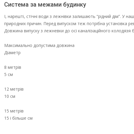
Система за межами будинку
І, нарешті, стічні води з лежнівки залишають “рідний дім”. У 
природних причин. Перед випуском теж потрібна установка рев
Довжина випуску з лежневки до осі каналізаційного колодязя 
Максимально допустима довжина
Діаметр
8 метрів
5 см
12 метрів
10 см
15 метрів
15 і більше см