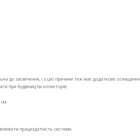
на до засмічення, і з цієї причини теж має додаткове оснащення
ати при будівництві колекторів:
 см.
овлювати працездатність системи.