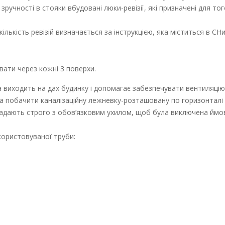
зручності в стояки вбудовані люки-ревізії, які призначені для то
лькість ревізій визначається за інструкцією, яка міститься в СНи
.
вати через кожні 3 поверхи.
а виходить на дах будинку і допомагає забезпечувати вентиляцію
 побачити каналізаційну лежневку-розташовану по горизонталі 
 укладають строго з обов’язковим ухилом, щоб була виключена ймо
користовуваної труби: