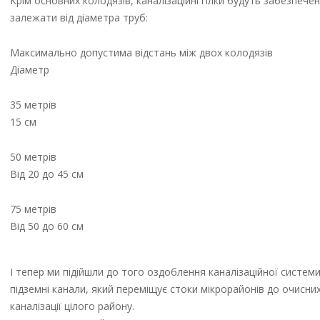
Крім основних колодязів, каналізаційні гілки будуть забезпечен
залежати від діаметра труб:
Максимально допустима відстань між двох колодязів
Діаметр
35 метрів
15 см
50 метрів
Від 20 до 45 см
75 метрів
Від 50 до 60 см
І тепер ми підійшли до того оздоблення каналізаційної систем
підземні канали, який переміщує стоки мікрорайонів до очисних
каналізації цілого району.