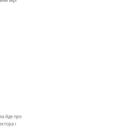
ній мірі
ва йде про
ектора і