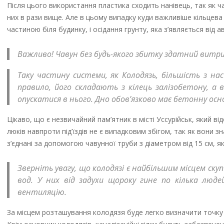
Після цього використання пластика сходить нанівець, так як ч
них в рази вище. Але в цьому випадку куди важливіше кільцев
частиною біля будинку, і осідання грунту, яка з’являється від 
Важливо! Чавун без будь-якого збитку здатний витри
Таку частину системи, як Колодязь, більшість з нас
правило, його складають з кілець залізобетону, а 
опускатися в нього. Дно обов’язково має бетонну осно
Цікаво, що є незвичайний пам’ятник в місті Уссурійськ, який від
люків навпроти під’їздів не є випадковим збігом, так як вони 
з’єднані за допомогою чавунної труби з діаметром від 15 см, як
Зверніть увагу, що колодязі є найбільшим місцем скуп
вод. У них від задухи щороку гине по кілька люд
вентиляцію.
За місцем розташування колодязя буде легко визначити точку 