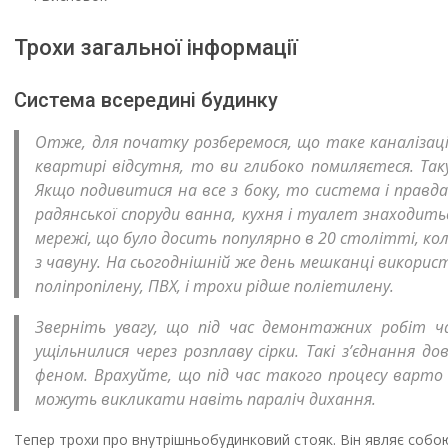
Трохи загальної інформації
Система всередині будинку
Отже, для початку розберемося, що таке каналізац
квартирі відсутня, то ви глибоко помиляєтеся. Так
Якщо подивитися на все з боку, то система і правда
радянської споруди ванна, кухня і туалет знаходить
мережі, що було досить популярно в 20 столітті, 
з чавуну. На сьогоднішній же день мешканці викори
поліпропілену, ПВХ, і трохи рідше поліетилену.
Зверніть увагу, що під час демонтажних робіт 
ущільнилися через розплаву сірки. Такі з’єднання 
феном. Врахуйте, що під час такого процесу варто б
можуть викликати навіть параліч дихання.
Тепер трохи про внутрішньобудинковий стояк. Він являє собою 