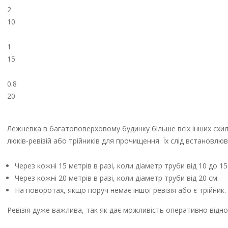
2
10
1
15
0.8
20
Лежневка в багатоповерховому будинку більше всіх інших схиль
люків-ревізій або трійників для прочищення. Їх слід встановлюв
Через кожні 15 метрів в разі, коли діаметр труби від 10 до 15
Через кожні 20 метрів в разі, коли діаметр труби від 20 см.
На поворотах, якщо поруч немає іншої ревізія або є трійник.
Ревізія дуже важлива, так як дає можливість оперативно відн