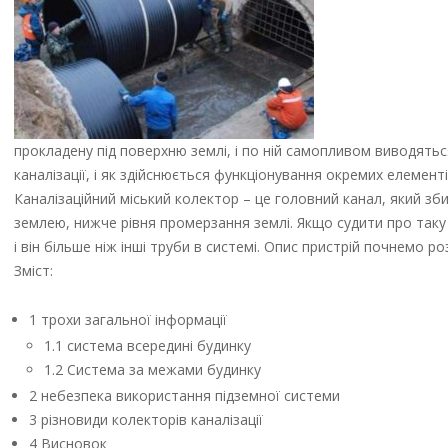
прокладену під поверхню землі, і по ній самопливом виводятьс
каналізації, і як здійснюється функціонування окремих елемен
Каналізаційний міський колектор – це головний канал, який зби
землею, нижче рівня промерзання землі. Якщо судити про таку 
і він більше ніж інші труби в системі. Опис пристрій почнемо ро
Зміст:
1 трохи загальної інформації
1.1 система всередині будинку
1.2 Система за межами будинку
2 небезпека використання підземної системи
3 різновиди колекторів каналізації
4 Висновок