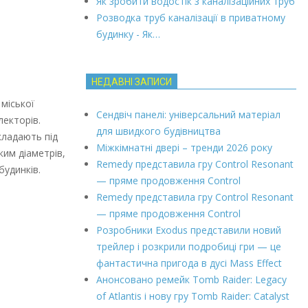
Як зробити водостік з каналізаційних труб
Розводка труб каналізації в приватному
будинку - Як…
НЕДАВНІ ЗАПИСИ
міської
Сендвіч панелі: універсальний матеріал
лекторів.
для швидкого будівництва
кладають під
Міжкімнатні двері – тренди 2026 року
ким діаметрів,
Remedy представила гру Control Resonant
будинків.
— пряме продовження Control
Remedy представила гру Control Resonant
— пряме продовження Control
Розробники Exodus представили новий
трейлер і розкрили подробиці гри — це
фантастична пригода в дусі Mass Effect
Анонсовано ремейк Tomb Raider: Legacy
of Atlantis і нову гру Tomb Raider: Catalyst