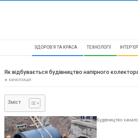
Skip
to
content
Secondary
ЗДОРОВ’Я ТА КРАСА
ТЕХНОЛОГІЇ
ІНТЕР’Є
Navigation
Menu
Як відбувається будівництво напірного колектора
🡲
КАНАЛІЗАЦІЯ
Зміст
Будівництво каналі