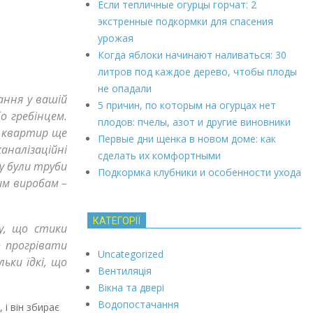
Если тепличные огурцы горчат: 2
экстренные подкормки для спасения
урожая
Когда яблоки начинают наливаться: 30
литров под каждое дерево, чтобы плоды
не опадали
ання у вашій
5 причин, по которым на огурцах нет
о гребінцем.
плодов: пчелы, азот и другие виновники
і квартир ще
Первые дни щенка в новом доме: как
аналізаційні
сделать их комфортными
у були труби
Подкормка клубники и особенности ухода
им виробам –
КАТЕГОРІЇ
у, що стики
о прогрівати
Uncategorized
ьки їдкі, що
Вентиляція
Вікна та двері
Водопостачання
і він збирає