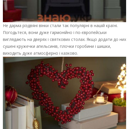
Не дарма різдвяні вінки стали так популярні в нашій країні.
Погодьтеся, вони дуже гармонійно і по-європейськи
виглядають на дверях і святкових столах. Якщо додати до них
сушені кружечки апельсинів, гілочки горобини і шишки,
виходить дуже атмосферно і казково.