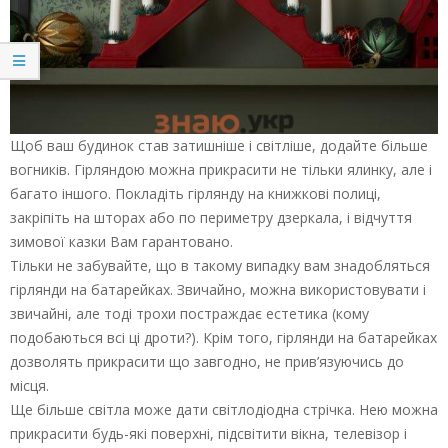
Щоб ваш будинок став затишніше і світліше, додайте більше
вогників. Гірляндою можна прикрасити не тільки ялинку, але і
багато іншого. Покладіть гірлянду на книжкові полиці,
закріпіть на шторах або по периметру дзеркала, і відчуття
зимової казки Вам гарантовано.
Тільки не забувайте, що в такому випадку вам знадобляться
гірлянди на батарейках. Звичайно, можна використовувати і
звичайні, але тоді трохи постраждає естетика (кому
подобаються всі ці дроти?). Крім того, гірлянди на батарейках
дозволять прикрасити що завгодно, не прив’язуючись до
місця.
Ще більше світла може дати світлодіодна стрічка. Нею можна
прикрасити будь-які поверхні, підсвітити вікна, телевізор і