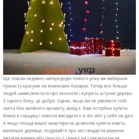
Ще зовсім недавно напередодні Нового року ми вибирали
пухнасту красуню на ялинкових базарах. Тепер все більше
людей замислюються про екологію і купують штучне дерево.
З одного боку, це добре. Однак, якщо ви не уявляєте собі
свята без хвойного аромату, вихід є. Вам потрібно купити
Ялина в горщику і навесні висадити її в лісі або у себе на дачі.
А якщо площа вашої квартири не дозволяє купити навіть
маленьке деревце, подумайте про нестандартні рішення.
Імітація ялинки або просто її силует на стіні нітрохи не