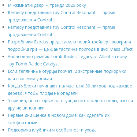
Міжкімнатні двері – тренди 2026 року
Remedy представила гру Control Resonant — пряме
продовження Control
Remedy представила гру Control Resonant — пряме
продовження Control
Розробники Exodus представили новий трейлер і розкрили
подробиці гри — це фантастична пригода в дусі Mass Effect
Анонсовано ремейк Tomb Raider: Legacy of Atlantis і нову
гру Tomb Raider: Catalyst
Если тепличные огурцы горчат: 2 экстренные подкормки
для спасения урожая
Когда яблоки начинают наливаться: 30 литров под каждое
дерево, чтобы плоды не опадали
5 причин, по которым на огурцах нет плодов: пчелы, азот и
другие виновники
Первые дни щенка в новом доме: как сделать их
комфортными
Подкормка клубники и особенности ухода