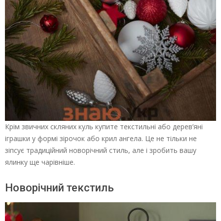
Крім звичних скляних куль купите текстильні або дерев’яні
іграшки у формі зірочок або крил ангела. Це не тільки не
зіпсує традиційний новорічний стиль, але і зробить вашу
ялинку ще чарівніше.
Новорічний текстиль