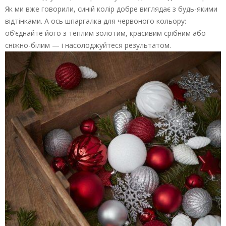
Як ми вже говорили, синій колір добре виглядає з будь-якими
відтінками. А ось шпаргалка для червоного кольору:
об’єднайте його з теплим золотим, красивим срібним або
сніжно-білим — і насолоджуйтеся результатом.