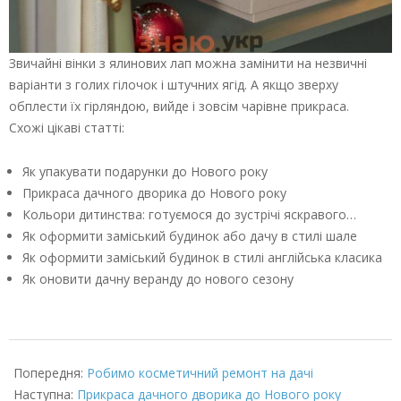
Звичайні вінки з ялинових лап можна замінити на незвичні
варіанти з голих гілочок і штучних ягід. А якщо зверху
обплести їх гірляндою, вийде і зовсім чарівне прикраса.
Схожі цікаві статті:
Як упакувати подарунки до Нового року
Прикраса дачного дворика до Нового року
Кольори дитинства: готуємося до зустрічі яскравого…
Як оформити заміський будинок або дачу в стилі шале
Як оформити заміський будинок в стилі англійська класика
Як оновити дачну веранду до нового сезону
2022-
06-
Попередня:
Робимо косметичний ремонт на дачі
06
Наступна:
Прикраса дачного дворика до Нового року