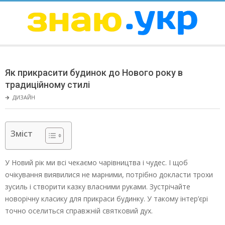
Skip
to
content
ЗНАЮ
Secondary
Navigation
Як прикрасити будинок до Нового року в
Menu
традиційному стилі
🡲
ДИЗАЙН
Зміст
У Новий рік ми всі чекаємо чарівництва і чудес. І щоб
очікування виявилися не марними, потрібно докласти трохи
зусиль і створити казку власними руками. Зустрічайте
новорічну класику для прикраси будинку. У такому інтер’єрі
точно оселиться справжній святковий дух.