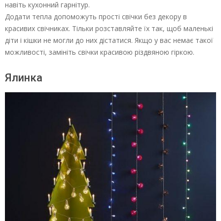
навіть кухонний гарнітур.
Додати тепла допоможуть прості свічки без декору в
красивих свічниках. Тільки розставляйте їх так, щоб маленькі
діти і кішки не могли до них дістатися. Якщо у вас немає такої
можливості, замініть свічки красивою різдвяною гіркою.
Ялинка