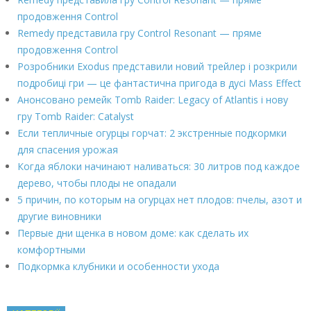
продовження Control
Remedy представила гру Control Resonant — пряме
продовження Control
Розробники Exodus представили новий трейлер і розкрили
подробиці гри — це фантастична пригода в дусі Mass Effect
Анонсовано ремейк Tomb Raider: Legacy of Atlantis і нову
гру Tomb Raider: Catalyst
Если тепличные огурцы горчат: 2 экстренные подкормки
для спасения урожая
Когда яблоки начинают наливаться: 30 литров под каждое
дерево, чтобы плоды не опадали
5 причин, по которым на огурцах нет плодов: пчелы, азот и
другие виновники
Первые дни щенка в новом доме: как сделать их
комфортными
Подкормка клубники и особенности ухода