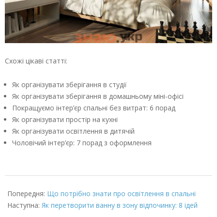
Схожі цікаві статті:
Як організувати зберігання в студії
Як організувати зберігання в домашньому міні-офісі
Покращуємо інтер’єр спальні без витрат: 6 порад
Як організувати простір на кухні
Як організувати освітлення в дитячій
Чоловічий інтер’єр: 7 порад з оформлення
2022-
06-
Попередня:
Що потрібно знати про освітлення в спальні
06
Наступна:
Як перетворити ванну в зону відпочинку: 8 ідей