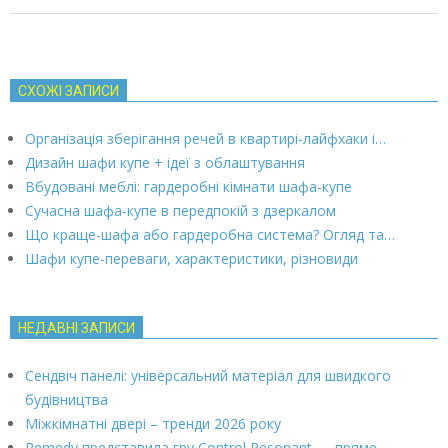
СХОЖІ ЗАПИСИ
Організація зберігання речей в квартирі-лайфхаки і…
Дизайн шафи купе + ідеї з облаштування
Вбудовані меблі: гардеробні кімнати шафа-купе
Сучасна шафа-купе в передпокій з дзеркалом
Що краще-шафа або гардеробна система? Огляд та…
Шафи купе-переваги, характеристики, різновиди
НЕДАВНІ ЗАПИСИ
Сендвіч панелі: універсальний матеріал для швидкого
будівництва
Міжкімнатні двері – тренди 2026 року
Remedy представила гру Control Resonant — пряме