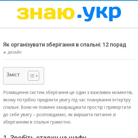
Skip
to
content
ЗНАЮ
Secondary
Navigation
Як організувати зберігання в спальні: 12 порад
Menu
🡲
ДИЗАЙН
Зміст
Розміщення систем зберігання-це один з важливих моментів,
якому потрібно приділити увагу під час планування інтер’єру
спальні. Вони не повинні захаращувати простір і привертати
до себе увагу – розповідаємо, як вирішити питання зі
зберіганням в спальні грамотно.
1. Зробіть ставку на шафу