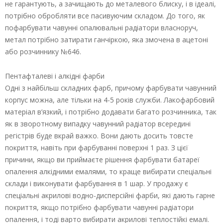
не гарантують, а зачищають до металевого блиску, і в ідеалі,
потрібно обробляти все пасивуючим складом. До того, як
пофарбувати чавунні опалювальні радіатори власноруч,
метал потрібно затирати ганчіркою, яка змочена в ацетоні
або розчиннику №646.
Пентафталеві і алкідні фарби
Одні з найбільш складних фарб, причому фарбувати чавунний
корпус можна, але тільки на 4-5 років служби. Лакофарбовий
матеріал в’язкий, і потрібно додавати багато розчинника, так
як в зворотному випадку чавунний радіатор всередині
регістрів буде вкрай важко. Вони дають досить товсте
покриття, навіть при фарбуванні поверхні 1 раз. З цієї
причини, якщо ви приймаєте рішення фарбувати батареї
опалення алкідними емалями, то краще вибирати спеціальні
склади і виконувати фарбування в 1 шар. У продажу є
спеціальні акрилові водно-дисперсійні фарби, які дають гарне
покриття, якщо потрібно фарбувати чавунні радіатори
опалення, і тоді варто вибирати акрилові теплостійкі емалі.