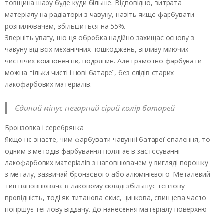
товщина шару буде куди більше. Відповідно, витрата
матеріалу на радіатори з чавуну, навіть якщо фарбувати
розпилювачем, збільшиться на 55%.
Зверніть увагу, що ця обробка надійно захищає основу з
чавуну від всіх механічних пошкоджень, впливу миючих-
чистячих компонентів, подряпин. Але грамотно фарбувати
можна тільки чисті і нові батареї, без слідів старих
лакофарбових матеріалів.
Єдиний мінус-негарний сірий колір батарей
Бронзовка і серебрянка
Якщо не знаєте, чим фарбувати чавунні батареї опалення, то
одним з методів фарбування полягає в застосуванні
лакофарбових матеріалів з наповнювачем у вигляді порошку
з металу, зазвичай бронзового або алюмінієвого. Металевий
тип наповнювача в лаковому складі збільшує теплову
провідність, тоді як титанова окис, цинкова, свинцева часто
погіршує теплову віддачу. До нанесення матеріалу поверхню