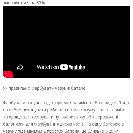
зменшується на 35%.
Як правильно фарбувати чавунні батареї
Фарбувати чавунні радіатори можна якісно або швидко. Якщо
потрібно виконувати роботи в по максимуму стислі терміни,
то краще застосовувати пульверизатор або аерозольні
балончики для Фарбування дисків коліс. На одну батарею з
чавуну піде мінімум 2 простих балона, це близько 0.25 кг