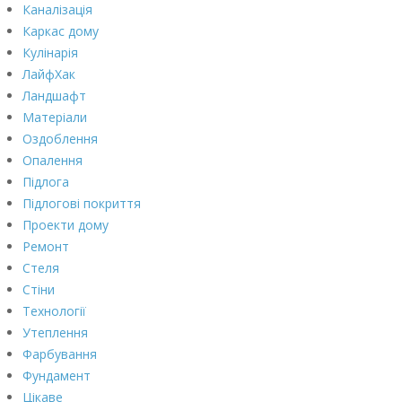
Каналізація
Каркас дому
Кулінарія
ЛайфХак
Ландшафт
Матеріали
Оздоблення
Опалення
Підлога
Підлогові покриття
Проекти дому
Ремонт
Стеля
Стіни
Технології
Утеплення
Фарбування
Фундамент
Цікаве