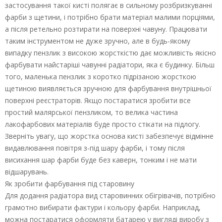
застосування такої кисті полягає в сильному розбризкуванні
фарби з щетини, і потрібно брати матеріал малими порціями,
а після ретельно розтирати на поверхні чавуну. Працювати
таким інструментом не дуже зручно, але в будь-якому
випадку пензлик з високою жорсткістю дає можливість якісно
фарбувати найстаріші чавунні радіатори, яка є будинку. Більш
того, маленька пензлик з коротко підрізаною жорсткою
щетиною виявляється зручною для фарбування внутрішньої
поверхні реєстраторів. Якщо постаратися зробити все
простий малярської пензликом, то велика частина
лакофарбових матеріалів буде просто стікати на підлогу.
Зверніть увагу, що жорстка основа кисті забезпечує відмінне
видавлювання повітря з-під шару фарби, і тому після
висихання шар фарби буде без каверн, тонким і не мати
відшарувань.
Як зробити фарбування під старовину
Для додання радіатора вид старовинних обігрівачів, потрібно
грамотно вибирати фактури і кольору фарби. Наприклад,
можна постаратися оформляти батарею у вигляді виробу з