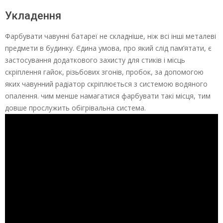
Укладення
Фарбувати чавунні батареї не складніше, ніж всі інші металеві
предмети в будинку. Єдина умова, про який слід пам’ятати, є
застосування додаткового захисту для стиків і місць
скріплення гайок, різьбових згонів, пробок, за допомогою
яких чавунний радіатор скріплюється з системою водяного
опалення. чим менше намагатися фарбувати такі місця, тим
довше прослужить обігрівальна система.