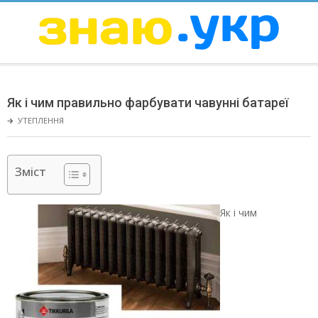
Skip
to
content
ЗНАЮ
Secondary
Navigation
Як і чим правильно фарбувати чавунні батареї
Menu
🡲
УТЕПЛЕННЯ
Зміст
Як і чим