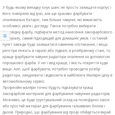
У будь-якому випадку існує шанс не просто захищати корпус і
його поверхню від іржі, але ще красиво фарбувати
опалювальні батареї, тим більше чавунні, які вимагають
особливої уваги і догляду. Також потрібно вибирати
відповідну фарбу, підбирати метод нанесення лакофарбового
матеріалу, самий підходящий для домашніх умов. І останній
пункт завжди буде залишатися каменем спотикання, і якщо
регістри лежать в гаражі або підвалі, в розібраному стані, то
краще фарбувати чавунні радіатори опалення за допомогою
порошкової фарби. У неї і вид краще, і якість покриття куди
вище. Але, щоб фарбувати, потрібно проводити розбір
радіатора, занурювати і відвозити в найближчі Малярні цеху в
автомобільному сервісі.
Професійні маляри точно будуть підказувати кращі
лакофарбові матеріали для фарбування чавунних радіаторів.
Можливо, це буде грунтувальний склад на поліефірної смолі
або простий матеріал для фарбування гальмівних блоків і
дисків. Природно, що фарбування від профі обійдеться вкрай