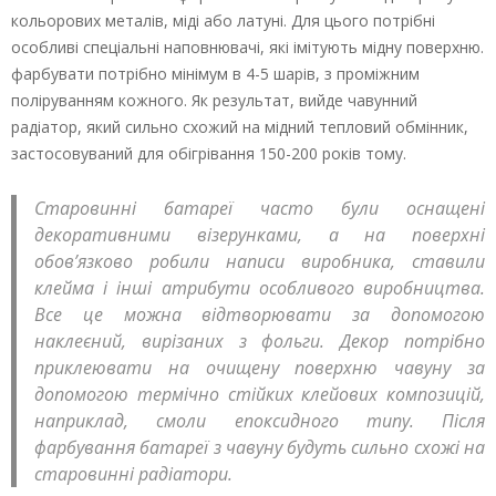
кольорових металів, міді або латуні. Для цього потрібні
особливі спеціальні наповнювачі, які імітують мідну поверхню.
фарбувати потрібно мінімум в 4-5 шарів, з проміжним
поліруванням кожного. Як результат, вийде чавунний
радіатор, який сильно схожий на мідний тепловий обмінник,
застосовуваний для обігрівання 150-200 років тому.
Старовинні батареї часто були оснащені
декоративними візерунками, а на поверхні
обов’язково робили написи виробника, ставили
клейма і інші атрибути особливого виробництва.
Все це можна відтворювати за допомогою
наклеєний, вирізаних з фольги. Декор потрібно
приклеювати на очищену поверхню чавуну за
допомогою термічно стійких клейових композицій,
наприклад, смоли епоксидного типу. Після
фарбування батареї з чавуну будуть сильно схожі на
старовинні радіатори.