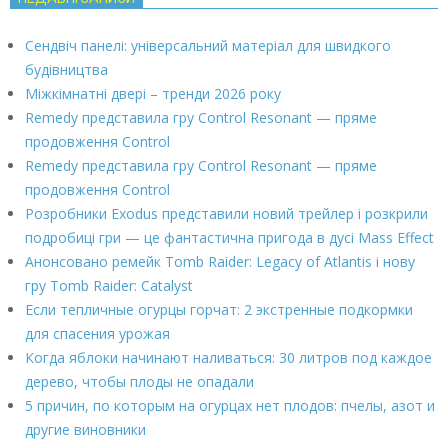
Сендвіч панелі: універсальний матеріал для швидкого
будівництва
Міжкімнатні двері – тренди 2026 року
Remedy представила гру Control Resonant — пряме
продовження Control
Remedy представила гру Control Resonant — пряме
продовження Control
Розробники Exodus представили новий трейлер і розкрили
подробиці гри — це фантастична пригода в дусі Mass Effect
Анонсовано ремейк Tomb Raider: Legacy of Atlantis і нову
гру Tomb Raider: Catalyst
Если тепличные огурцы горчат: 2 экстренные подкормки
для спасения урожая
Когда яблоки начинают наливаться: 30 литров под каждое
дерево, чтобы плоды не опадали
5 причин, по которым на огурцах нет плодов: пчелы, азот и
другие виновники