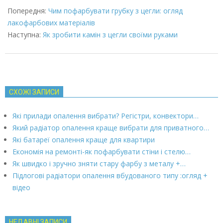
03-
Попередня:
Чим пофарбувати грубку з цегли: огляд
08
лакофарбових матеріалів
Наступна:
Як зробити камін з цегли своїми руками
СХОЖІ ЗАПИСИ
Які прилади опалення вибрати? Регістри, конвектори…
Який радіатор опалення краще вибрати для приватного…
Які батареї опалення краще для квартири
Економія на ремонті-як пофарбувати стіни і стелю…
Як швидко і зручно зняти стару фарбу з металу +…
Підлогові радіатори опалення вбудованого типу :огляд +
відео
НЕДАВНІ ЗАПИСИ