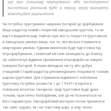
що при сильному перегріванні або застосуванні
кислотних розчинів буде в першу чергу вигоряти
міжсекційне ущільнення.
Чи потрібно грунтування чавунних батарей до фарбування
Якщо радіатор новий і покритий заводським грунтом, то не
варто видаляти шар. Найчастіше якість покриття ґрунтовкою
в заводських умовах вище, ніж те, яке можна отримати в
квартирних умовах. Єдиним винятком буде підготовка під
нітрофарбування, і зазвичай метали зачищають до блиску.
Це забезпечує відмінне прилипання нітрофарби на чавунні
поверхні батарей. В інших випадках чисту або добре
очищений Старий радіатор рекомендовано покривати тонким
шаром грунтовки. Для отримання відмінного зчеплення
ґрунтовку потрібно розвести 1 до 1 Р647 і втирати в
поверхню вологою ганчіркою. Шар грунтовки буде дуже
тонким, практично безбарвним, але це не позначиться на
його параметрах. Лакофарбовий матеріал почне прилипати
так само чудово, як і на товстому шарі, а опір тепла