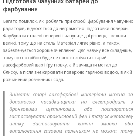
Підготовка чавунних батарей до
фарбування
Багато помилок, які роблять при спробі фарбування чавунних
радіаторів, відносяться до неграмотної підготовки поверхні.
Фарбувати сталеві поверхні і чавун-це дві різниця, і вельми
великі, тому що на сталь Матеріал лягає рівно, а також
забезпечується хороше зчеплення. Для чавуну все складніше,
тому що потрібно буде не просто знімати старий
лакофарбовий шар і ґрунтовку, а й зачищати метал до
блиску, а після знежирювати поверхню гарячою водою, в якій
розчинений розчинник і сода.
Знімати старі лакофарбові матеріали можна за
допомогою насадки-щітки на електродриль з
бронзовими щетинками, або постаратися
застосовувати промисловий фен і таку ж металеву
щітку. Застосовувати хімічні змивки або
випалювання газовим пальником не можна, тому