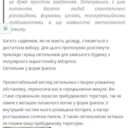
це дуже простим завданням. Зіткнувшись з цим
питанням, багато людей спантеличені
різновидами, формами, цінами, експлуатаційними
особливостями, а ще наявністю автономного
режиму.
Багато садівників, які не мають досвіду, стикаються з
достатком вибору. Для цього пропонуємо розглянути
приклади і кращі світильників для заміського будинку з
популярного маркетплейсу AliExpress.
Світильник у формі факела
Презентабельний вигляд світильника створює романічну
обстановку, переносячи вас в середньовічне минуле. Він
стане справжньою окрасою прибудинкової території, так як
лампи є імітацією палаючого вогню у формі факела. У
внутрішній частині нього розміщена батарея, а нагорі
розташована сонячна панель. З таким світильником затишок
не покине вашу прибудинкову територію.