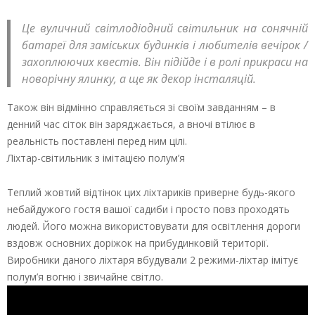
Це вуличний світлодіодний світильник на сонячній
батареї для заміських будинків і любителів вечірок /
захоплюючих квестів. Він підійде і в ролі прикраси на
новорічну ялинку, а ще як декор інсталяцій.
Також він відмінно справляється зі своїм завданням – в
денний час сіток він заряджається, а вночі втілює в
реальність поставлені перед ним цілі.
Ліхтар-світильник з імітацією полум’я
Теплий жовтий відтінок цих ліхтариків приверне будь-якого
небайдужого гостя вашої садиби і просто повз проходять
людей. Його можна використовувати для освітлення дороги
вздовж основних доріжок на прибудинковій території.
Виробники даного ліхтаря вбудували 2 режими-ліхтар імітує
полум’я вогню і звичайне світло.