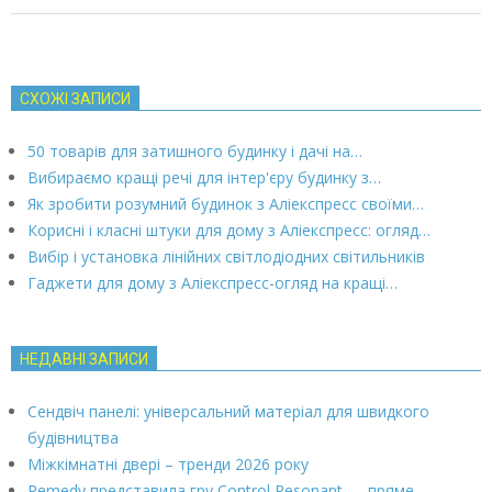
СХОЖІ ЗАПИСИ
50 товарів для затишного будинку і дачі на…
Вибираємо кращі речі для інтер'єру будинку з…
Як зробити розумний будинок з Аліекспресс своїми…
Корисні і класні штуки для дому з Аліекспресс: огляд…
Вибір і установка лінійних світлодіодних світильників
Гаджети для дому з Аліекспресс-огляд на кращі…
НЕДАВНІ ЗАПИСИ
Сендвіч панелі: універсальний матеріал для швидкого
будівництва
Міжкімнатні двері – тренди 2026 року
Remedy представила гру Control Resonant — пряме