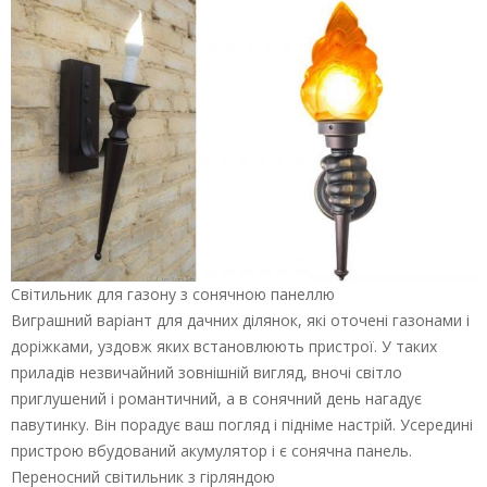
Світильник для газону з сонячною панеллю
Виграшний варіант для дачних ділянок, які оточені газонами і
доріжками, уздовж яких встановлюють пристрої. У таких
приладів незвичайний зовнішній вигляд, вночі світло
приглушений і романтичний, а в сонячний день нагадує
павутинку. Він порадує ваш погляд і підніме настрій. Усередині
пристрою вбудований акумулятор і є сонячна панель.
Переносний світильник з гірляндою