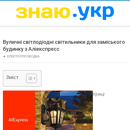
Skip
to
content
ЗНАЮ
Secondary
Navigation
Вуличні світлодіодні світильники для заміського
Menu
будинку з Аліекспресс
🡲
ЕЛЕКТРОПРОВОДКА
Зміст
Кращі