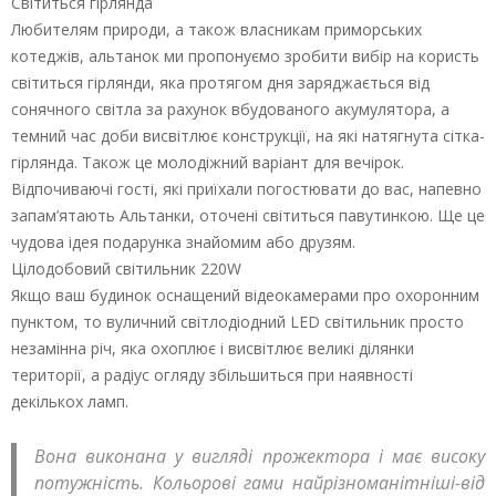
Світиться гірлянда
Любителям природи, а також власникам приморських
котеджів, альтанок ми пропонуємо зробити вибір на користь
світиться гірлянди, яка протягом дня заряджається від
сонячного світла за рахунок вбудованого акумулятора, а
темний час доби висвітлює конструкції, на які натягнута сітка-
гірлянда. Також це молодіжний варіант для вечірок.
Відпочиваючі гості, які приїхали погостювати до вас, напевно
запам’ятають Альтанки, оточені світиться павутинкою. Ще це
чудова ідея подарунка знайомим або друзям.
Цілодобовий світильник 220W
Якщо ваш будинок оснащений відеокамерами про охоронним
пунктом, то вуличний світлодіодний LED світильник просто
незамінна річ, яка охоплює і висвітлює великі ділянки
території, а радіус огляду збільшиться при наявності
декількох ламп.
Вона виконана у вигляді прожектора і має високу
потужність. Кольорові гами найрізноманітніші-від