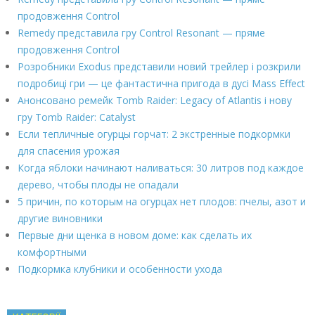
продовження Control
Remedy представила гру Control Resonant — пряме
продовження Control
Розробники Exodus представили новий трейлер і розкрили
подробиці гри — це фантастична пригода в дусі Mass Effect
Анонсовано ремейк Tomb Raider: Legacy of Atlantis і нову
гру Tomb Raider: Catalyst
Если тепличные огурцы горчат: 2 экстренные подкормки
для спасения урожая
Когда яблоки начинают наливаться: 30 литров под каждое
дерево, чтобы плоды не опадали
5 причин, по которым на огурцах нет плодов: пчелы, азот и
другие виновники
Первые дни щенка в новом доме: как сделать их
комфортными
Подкормка клубники и особенности ухода