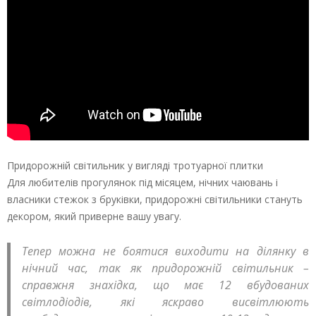
Придорожній світильник у вигляді тротуарної плитки
Для любителів прогулянок під місяцем, нічних чаювань і
власники стежок з бруківки, придорожні світильники стануть
декором, який приверне вашу увагу.
Тепер можна не боятися виходити на ділянку в
нічний час, так як придорожній світильник –
справжня знахідка, що має 12 вбудованих
світлодіодів, які яскраво висвітлюють