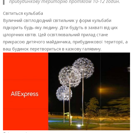
прибудинкову територію протягом 10-12 годин.
Світиться кульбаба
Вуличний світлодіодний світильник у формі кульбаби
підкорить будь-яку людину. Діти будуть в захваті від цих
цілорічних квітів. Цей освітлювальний прилад стане
прикрасою дитячого майданчика, прибудинкової території, а
ваш будинок перетвориться в казкову галявину.