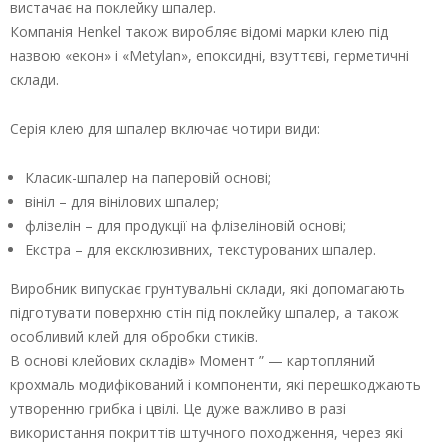
вистачає на поклейку шпалер.
Компанія Henkel також виробляє відомі марки клею під
назвою «екон» і «Metylan», епоксидні, взуттєві, герметичні
склади.
Серія клею для шпалер включає чотири види:
Класик-шпалер на паперовій основі;
вініл – для вінілових шпалер;
флізелін – для продукції на флізеліновій основі;
Екстра – для ексклюзивних, текстурованих шпалер.
Виробник випускає грунтувальні склади, які допомагають
підготувати поверхню стін під поклейку шпалер, а також
особливий клей для обробки стиків.
В основі клейових складів» Момент ” — картопляний
крохмаль модифікований і компоненти, які перешкоджають
утворенню грибка і цвілі. Це дуже важливо в разі
використання покриттів штучного походження, через які