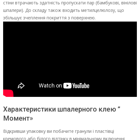
стіни втрачають здатність пропускати пар (бамбукові, вінілові
шпалери). До складу також входить метилцелюлозу, що
збільшує зчеплення покриття з поверхнею.
Характеристики шпалерного клею ”
Момент»
Відкривши упаковку ви побачите гранули і пластівці
кремового або білого відтінку в мінімальному включенні