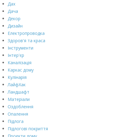
Дах
Дача
Декор
Дизайн
Електропроводка
Здоров'я та краса
Інструменти
Інтер'єр
Каналізація
Каркас дому
Кулінарія
ЛайфХак
Ландшафт
Матеріали
Оздоблення
Опалення
Підлога
Підлогові покриття
Проекти дому