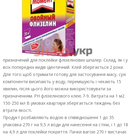
призначений для поклейки флізелінових шпалер. Склад, як і у
всіх попередніх видів ідентичний. Клей зберігається 2 роки.
Для того щоб отримати готову для застосування масу, сухі
компоненти висипають у воду, перемішують і чекають 15
хвилин, після цього його можна використовувати за
призначенням. РН флізелінового клею 7-9. Витрата на 1 м2
150-250 мл В умовах квартири зберігається тиждень без
втрати якості.
Продукт розбавляють водою в співвідношенні 1 до 35
упаковка 270 г на 9,5 л води для нанесення на стіни, і 1 до 18
на 4,9 л для поклейки покриття. Пачки вагою 270 г вистачає