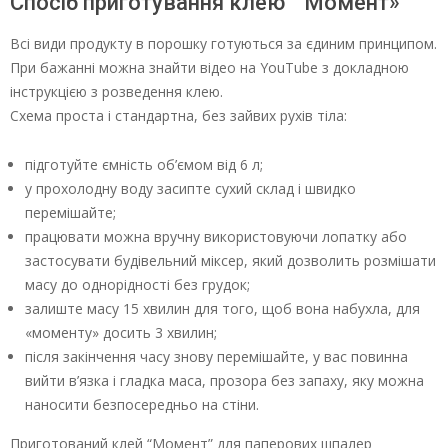
Спосіб приготування клею ” Момент»
Всі види продукту в порошку готуються за єдиним принципом.
При бажанні можна знайти відео на YouTube з докладною
інструкцією з розведення клею.
Схема проста і стандартна, без зайвих рухів тіла:
підготуйте ємність об’ємом від 6 л;
у прохолодну воду засипте сухий склад і швидко
перемішайте;
працювати можна вручну використовуючи лопатку або
застосувати будівельний міксер, який дозволить розмішати
масу до однорідності без грудок;
залиште масу 15 хвилин для того, щоб вона набухла, для
«моменту» досить 3 хвилин;
після закінчення часу знову перемішайте, у вас повинна
вийти в’язка і гладка маса, прозора без запаху, яку можна
наносити безпосередньо на стіни.
Приготований клей “Момент” для паперових шпалер