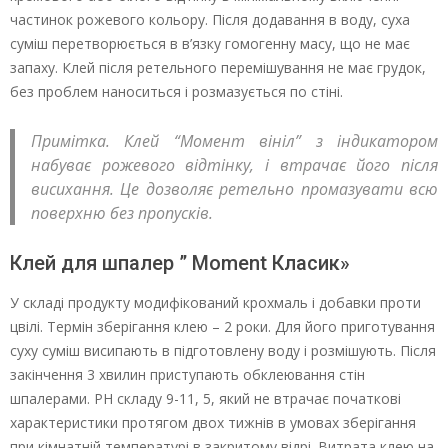
частинок рожевого кольору. Після додавання в воду, суха
суміш перетворюється в в’язку гомогенну масу, що не має
запаху. Клей після ретельного перемішування не має грудок,
без проблем наноситься і розмазується по стіні.
Примітка. Клей “Момент вініл” з індикатором
набуває рожевого відтінку, і втрачає його після
висихання. Це дозволяє ретельно промазувати всю
поверхню без пропусків.
Клей для шпалер ” Moment Класик»
У складі продукту модифікований крохмаль і добавки проти
цвілі. Термін зберігання клею – 2 роки. Для його приготування
суху суміш висипають в підготовлену воду і розмішують. Після
закінчення 3 хвилин приступають обклеювання стін
шпалерами. РН складу 9-11, 5, який не втрачає початкові
характеристики протягом двох тижнів в умовах зберігання
при кімнатній температурі в закритому відрі. Витрата клею на