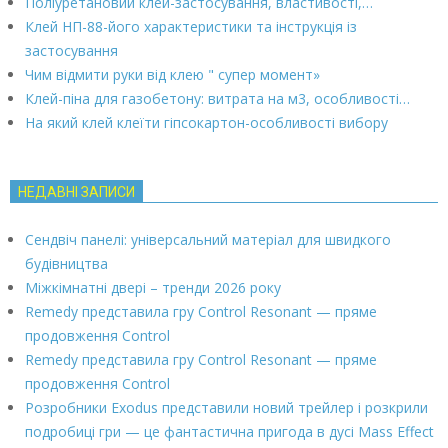
Поліуретановий клей-застосування, властивості,…
Клей НП-88-його характеристики та інструкція із
застосування
Чим відмити руки від клею " супер момент»
Клей-піна для газобетону: витрата на м3, особливості…
На який клей клеїти гіпсокартон-особливості вибору
НЕДАВНІ ЗАПИСИ
Сендвіч панелі: універсальний матеріал для швидкого
будівництва
Міжкімнатні двері – тренди 2026 року
Remedy представила гру Control Resonant — пряме
продовження Control
Remedy представила гру Control Resonant — пряме
продовження Control
Розробники Exodus представили новий трейлер і розкрили
подробиці гри — це фантастична пригода в дусі Mass Effect