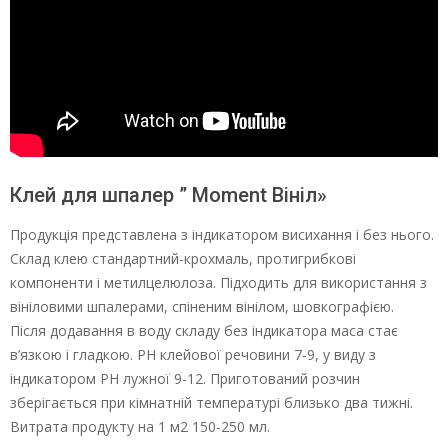
Клей для шпалер ” Moment Вініл»
Продукція представлена з індикатором висихання і без нього.
Склад клею стандартний-крохмаль, протигрибкові
компоненти і метилцелюлоза. Підходить для використання з
вініловими шпалерами, спіненим вінілом, шовкографією.
Після додавання в воду складу без індикатора маса стає
в’язкою і гладкою. РН клейової речовини 7-9, у виду з
індикатором РН лужної 9-12. Приготований розчин
зберігається при кімнатній температурі близько два тижні.
Витрата продукту на 1 м2 150-250 мл.