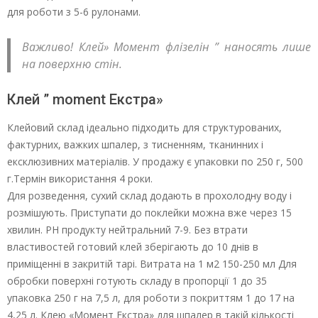
для роботи з 5-6 рулонами.
Важливо! Клей» Момент флізелін ” наносять лише
на поверхню стін.
Клей ” moment Екстра»
Клейовий склад ідеально підходить для структурованих,
фактурних, важких шпалер, з тисненням, тканинних і
ексклюзивних матеріалів. У продажу є упаковки по 250 г, 500
г.Термін використання 4 роки.
Для розведення, сухий склад додають в прохолодну воду і
розмішують. Приступати до поклейки можна вже через 15
хвилин. РН продукту нейтральний 7-9. Без втрати
властивостей готовий клей зберігають до 10 днів в
приміщенні в закритій тарі. Витрата на 1 м2 150-250 мл Для
обробки поверхні готують складу в пропорції 1 до 35
упаковка 250 г на 7,5 л, для роботи з покриттям 1 до 17 на
4,25 л. Клею «Момент Екстра» для шпалер в такій кількості