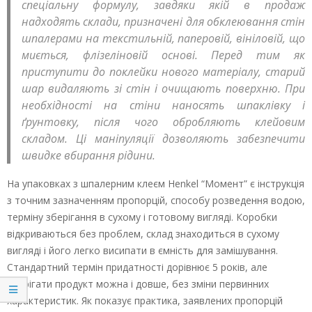
спеціальну формулу, завдяки якій в продаж
надходять склади, призначені для обклеювання стін
шпалерами на текстильній, паперовій, вініловій, що
миється, флізеліновій основі. Перед тим як
приступити до поклейки нового матеріалу, старий
шар видаляють зі стін і очищають поверхню. При
необхідності на стіни наносять шпаклівку і
ґрунтовку, після чого обробляють клейовим
складом. Ці маніпуляції дозволяють забезпечити
швидке вбирання рідини.
На упаковках з шпалерним клеєм Henkel “Момент” є інструкція
з точним зазначенням пропорцій, способу розведення водою,
терміну зберігання в сухому і готовому вигляді. Коробки
відкриваються без проблем, склад знаходиться в сухому
вигляді і його легко висипати в ємність для замішування.
Стандартний термін придатності дорівнює 5 років, але
зберігати продукт можна і довше, без зміни первинних
характеристик. Як показує практика, заявлених пропорцій