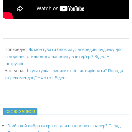
2022-
03-
Попередня:
Як монтувати блок хаус всередині будинку для
07
створення стильового напрямку в інтер’єрі? Відео +
Інструкції
Наступна:
Штукатурка глиняних стін: як вирівняти? Поради
та рекомендації +Фото і Відео
СХОЖІ ЗАПИСИ
Який клей вибрати краще для паперових шпалер? Огляд…