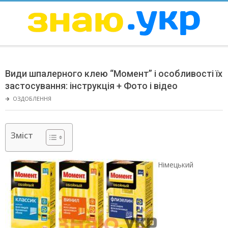
Skip
to
content
ЗНАЮ
Secondary
Navigation
Види шпалерного клею “Момент” і особливості їх
Menu
застосування: інструкція + Фото і відео
🡲
ОЗДОБЛЕННЯ
Зміст
Німецький