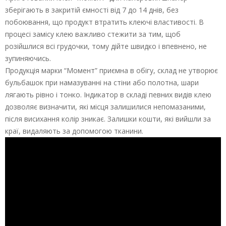
зберігають в закритій ємності від 7 до 14 днів, без
побоювання, що продукт втратить клеючі властивості. В
процесі замісу клею важливо стежити за тим, щоб
розійшлися всі грудочки, тому дійте швидко і впевнено, не
зупиняючись.
Продукція марки “Момент” приємна в обігу, склад не утворює
бульбашок при намазуванні на стіни або полотна, шари
лягають рівно і тонко. Індикатор в складі певних видів клею
дозволяє визначити, які місця залишилися непомазаними,
після висихання колір зникає. Залишки кошти, які вийшли за
краї, видаляють за допомогою тканини.