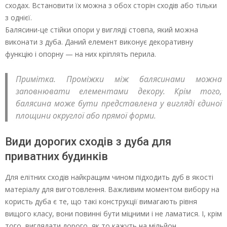
сходах. Встановити їх можна з обох сторін сходів або тільки
з однієї.
Балясини-це стійки опори у вигляді стовпа, який можна
виконати з дуба. Даний елемент виконує декоративну
функцію і опорну — на них кріплять перила.
Примітка. Проміжки між балясинами можна
заповнювати елементами декору. Крім того,
балясина може бути представлена у вигляді єдиної
площини округлої або прямої форми.
Види дорогих сходів з дуба для
приватних будинків
Для елітних сходів найкращим чином підходить дуб в якості
матеріалу для виготовлення. Важливим моментом вибору на
користь дуба є те, що такі конструкції вимагають рівня
вищого класу, вони повинні бути міцними і не ламатися. І, крім
того, виглядати дорого, як то кажуть на мільйон.