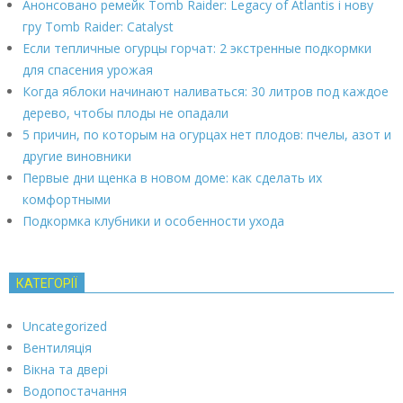
Анонсовано ремейк Tomb Raider: Legacy of Atlantis і нову
гру Tomb Raider: Catalyst
Если тепличные огурцы горчат: 2 экстренные подкормки
для спасения урожая
Когда яблоки начинают наливаться: 30 литров под каждое
дерево, чтобы плоды не опадали
5 причин, по которым на огурцах нет плодов: пчелы, азот и
другие виновники
Первые дни щенка в новом доме: как сделать их
комфортными
Подкормка клубники и особенности ухода
КАТЕГОРІЇ
Uncategorized
Вентиляція
Вікна та двері
Водопостачання