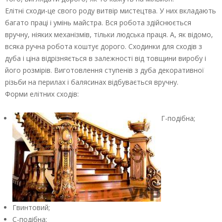
Елітні сходи-це свого роду витвір мистецтва. У них вкладають
багато праці і умінь майстра. Вся робота здійснюється
вручну, ніяких механізмів, тільки людська праця. А, як відомо,
всяка ручна робота коштує дорого. Сходинки для сходів з
дуба і ціна відрізняється в залежності від товщини виробу і
його розмірів. Виготовлення ступенів з дуба декоративної
різьби на перилах і балясинах відбувається вручну.
Форми елітних сходів:
Г-подібна;
Гвинтовий;
С-подібна;