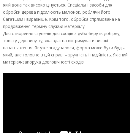
якій вона так високо цінується. Спеціальні засоби для
обробки дерева підсилюють малюнок, роблячи його
багатшим і виразніше. Крім того, обробка спрямована на
продовження терміну служби матеріалу.
Для створення ступенів для сходів з дуба беруть добірну,
товсту деревину ту, яка здатна витримувати високі
навантаження. Як уже згадувалося, форма може бути будь-
який, але головне в цій справі – зручність і надійність. Якісний
матеріал-запорука довговічності сходів.