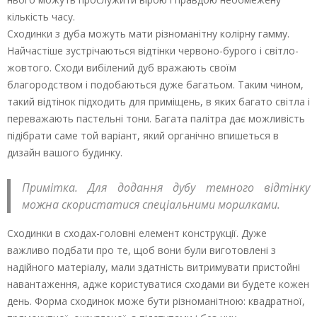
кількість часу.
Сходинки з дуба можуть мати різноманітну колірну гамму.
Найчастіше зустрічаються відтінки червоно-бурого і світло-
жовтого. Сходи вибілений дуб вражають своїм
благородством і подобаються дуже багатьом. Таким чином,
такий відтінок підходить для приміщень, в яких багато світла і
переважають пастельні тони. Багата палітра дає можливість
підібрати саме той варіант, який органічно впишеться в
дизайн вашого будинку.
Примітка. Для додання дубу темного відтінку
можна скористатися спеціальними морилками.
Сходинки в сходах-головні елемент конструкції. Дуже
важливо подбати про те, щоб вони були виготовлені з
надійного матеріалу, мали здатність витримувати пристойні
навантаження, адже користуватися сходами ви будете кожен
день. Форма сходинок може бути різноманітною: квадратної,