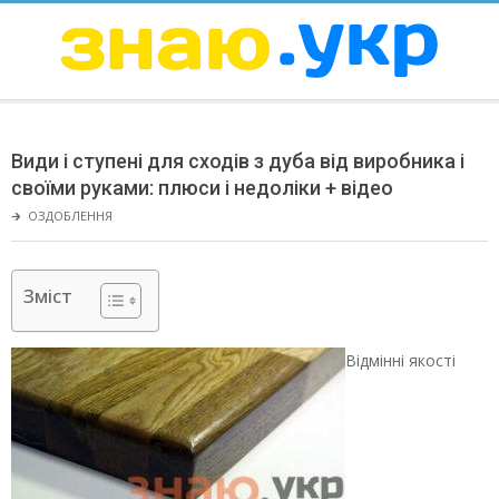
Skip
to
content
ЗНАЮ
Secondary
Navigation
Види і ступені для сходів з дуба від виробника і
Menu
своїми руками: плюси і недоліки + відео
🡲
ОЗДОБЛЕННЯ
Зміст
Відмінні якості