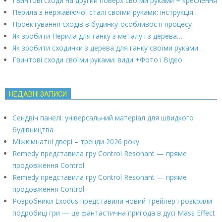
Гвинтові сходи на другий поверх своїми руками + креслення
Перила з нержавіючої сталі своїми руками: інструкція…
Проектування сходів в будинку-особливості процесу
Як зробити Перила для ганку з металу і з дерева…
Як зробити сходинки з дерева для ганку своїми руками…
Гвинтові сходи своїми руками: види +Фото і Відео
НЕДАВНІ ЗАПИСИ
Сендвіч панелі: універсальний матеріал для швидкого
будівництва
Міжкімнатні двері – тренди 2026 року
Remedy представила гру Control Resonant — пряме
продовження Control
Remedy представила гру Control Resonant — пряме
продовження Control
Розробники Exodus представили новий трейлер і розкрили
подробиці гри — це фантастична пригода в дусі Mass Effect