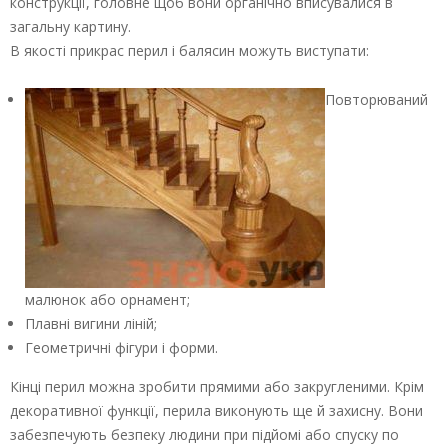
конструкції, головне щоб вони органічно вписувалися в
загальну картину.
В якості прикрас перил і балясин можуть виступати:
Повторюваний
малюнок або орнамент;
Плавні вигини ліній;
Геометричні фігури і форми.
Кінці перил можна зробити прямими або закругленими. Крім
декоративної функції, перила виконують ще й захисну. Вони
забезпечують безпеку людини при підйомі або спуску по