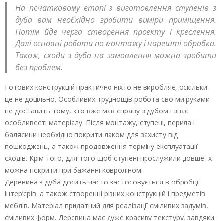
На початковому етапі з виготовлення ступенів з
дуба вам необхідно зробити виміри приміщення.
Потім йде черга створення проекту і креслення.
Далі основні роботи по монтажу і нарешті-обробка.
Також, сходи з дуба на замовлення можна зробити
без проблем.
Готових конструкцій практично ніхто не виробляє, оскільки
це не доцільно. Особливих труднощів робота своїми руками
не доставить тому, хто вже мав справу з дубом і знає
особливості матеріалу. Після монтажу, ступені, перила і
балясини необхідно покрити лаком для захисту від
пошкоджень, а також продовження терміну експлуатації
сходів. Крім того, для того щоб ступені прослужили довше їх
можна покрити при бажанні ковроліном.
Деревина з дуба досить часто застосовується в обробці
інтер’єрів, а також створенні різних конструкцій і предметів
меблів. Матеріал придатний для реалізації сміливих задумів,
сміливих форм. Деревина має дуже красиву текстуру, завдяки