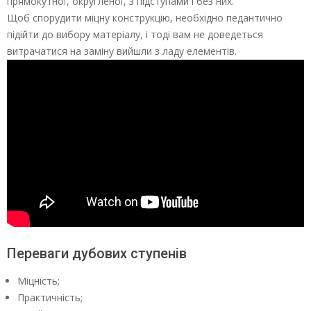
прямокутної, округленої, з підступами і без них.
Щоб спорудити міцну конструкцію, необхідно педантично
підійти до вибору матеріалу, і тоді вам не доведеться
витрачатися на заміну вийшли з ладу елементів.
Переваги дубових ступенів
Міцність;
Практичність;