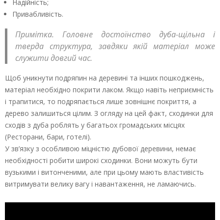
Надійність;
Привабливість.
Примітка. Головне достоїнство дуба-щільна і
тверда структура, завдяки якій матеріал може
служити довгий час.
Щоб уникнути подряпин на деревині та інших пошкоджень,
матеріал необхідно покрити лаком. Якщо навіть неприємність
і трапитися, то подряпається лише зовнішнє покриття, а
дерево залишиться цілим. З огляду на цей факт, сходинки для
сходів з дуба роблять у багатьох громадських місцях
(Ресторани, бари, готелі).
У зв’язку з особливою міцністю дубової деревини, немає
необхідності робити широкі сходинки. Вони можуть бути
вузькими і витонченими, але при цьому мають властивість
витримувати велику вагу і навантаження, не ламаючись.