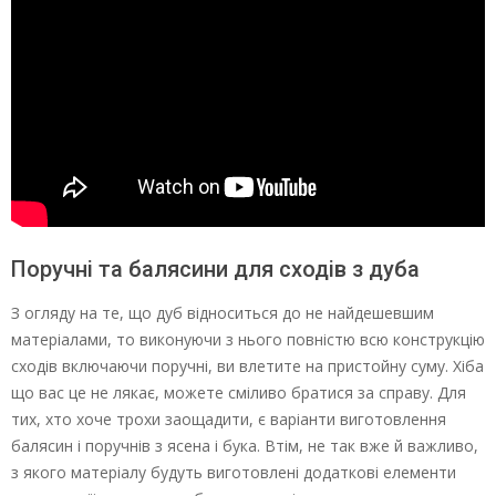
Поручні та балясини для сходів з дуба
З огляду на те, що дуб відноситься до не найдешевшим
матеріалами, то виконуючи з нього повністю всю конструкцію
сходів включаючи поручні, ви влетите на пристойну суму. Хіба
що вас це не лякає, можете сміливо братися за справу. Для
тих, хто хоче трохи заощадити, є варіанти виготовлення
балясин і поручнів з ясена і бука. Втім, не так вже й важливо,
з якого матеріалу будуть виготовлені додаткові елементи