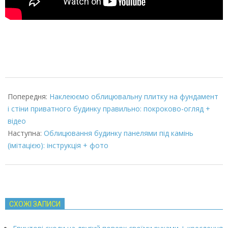
2022-
03-
Попередня:
Наклеюємо облицювальну плитку на фундамент
07
і стіни приватного будинку правильно: покроково-огляд +
відео
Наступна:
Облицювання будинку панелями під камінь
(імітацією): інструкція + фото
СХОЖІ ЗАПИСИ