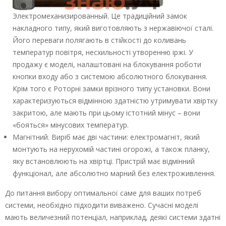
Электромеханизированный. Це традиційний замок
накладного типу, який виготовляють з нержавіючої сталі.
Його переваги полягають в стійкості до коливань
температур повітря, несхильності утворенню іржі. У
продажу є моделі, налаштовані на блокування роботи
кнопки входу або з системою абсолютного блокування.
Крім того є Роторні замки врізного типу установки. Вони
характеризуються відмінною здатністю утримувати хвіртку
закритою, але мають при цьому істотний мінус – вони
«бояться» мінусових температур.
Магнітний. Виріб має дві частини: електромагніт, який
монтують на нерухомій частині огорожі, а також планку,
яку встановлюють на хвіртці. Пристрій має відмінний
функціонал, але абсолютно марний без електроживлення.
До питання вибору оптимальної саме для ваших потреб
системи, необхідно підходити виважено. Сучасні моделі
мають величезний потенціал, наприклад, деякі системи здатні