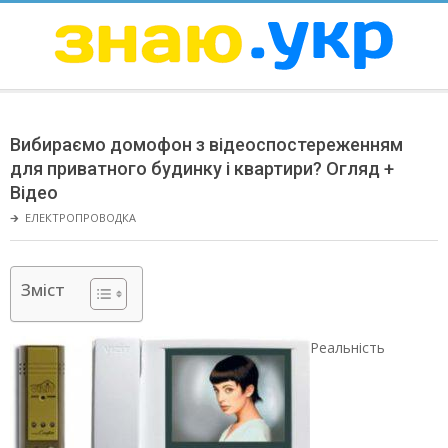
Skip
to
content
ЗНАЮ
Secondary
Navigation
Вибираємо домофон з відеоспостереженням
Menu
для приватного будинку і квартири? Огляд +
Відео
🡲
ЕЛЕКТРОПРОВОДКА
Зміст
Реальність