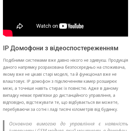
IP Домофони з відеоспостереженням
Подібними системами вже давно нікого не здивуєш. Продукція
даного напрямку розрахована безпосередньо на споживача,
якому вже не цікаві старі моделі, та й функціонал вже не
влаштовує. IP домофон з підключенням камер розширює
межі, а точніше навіть стирає їх повністю. Адже в даному
випадку немає прив’язки до дистанційного управління, а
відповідно, відстежувати те, що відбувається ви можете,
перебуваючи за сотні і ладі тисячі кілометрів від будинку.
Основною вимогою до управління є наявність
інтернету і GSM-модуля, який монтують в домофон.