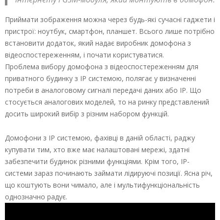
Приймати зображення можна через будь-які сучасні гаджети і
пристрої: ноутбук, смартфон, планшет. Всього лише потрібно
встановити додаток, який надає виробник домофона з
відеоспостереженням, і почати користуватися.
Проблема вибору домофона з відеоспостереженням для
приватного будинку з IP системою, полягає у визначенні
потреби в аналоговому сигналі передачі даних або IP. Що
стосується аналогових моделей, то на ринку представлений
досить широкий вибір з різним набором функцій.
Домофони з IP системою, фахівці в даній області, раджу
купувати тим, хто вже має налаштовані мережі, здатні
забезпечити будинок різними функціями. Крім того, IP-
системи зараз починають займати лідируючі позиції. Ясна річ,
що коштують вони чимало, але і мультифункціональність
однозначно радує.