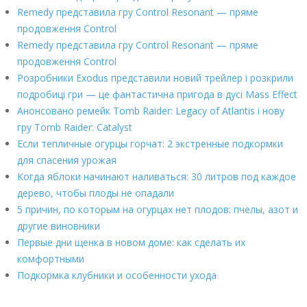
Remedy представила гру Control Resonant — пряме
продовження Control
Remedy представила гру Control Resonant — пряме
продовження Control
Розробники Exodus представили новий трейлер і розкрили
подробиці гри — це фантастична пригода в дусі Mass Effect
Анонсовано ремейк Tomb Raider: Legacy of Atlantis і нову
гру Tomb Raider: Catalyst
Если тепличные огурцы горчат: 2 экстренные подкормки
для спасения урожая
Когда яблоки начинают наливаться: 30 литров под каждое
дерево, чтобы плоды не опадали
5 причин, по которым на огурцах нет плодов: пчелы, азот и
другие виновники
Первые дни щенка в новом доме: как сделать их
комфортными
Подкормка клубники и особенности ухода