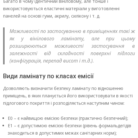
Багато в чому ідентичний вініловому, але тонше і
використовуються еластичні матеріали у виготовленні
панелей на основі гуми, акрилу, силікону і т. д.
Можливості по застосуванню в приміщеннях такі ж
як у вінілового ламінату, але при цьому
розширюються можливості застосування в
залежності від складності поверхні підлоги
(конфігурація, перепад висот і т.д.).
Види ламінату по класах емісії
Дозволяють визначити безпеку ламінату по відношенню
приміщень, в яких планується його використовувати в якості
підлогового покриття і розподіляється наступним чином:
Е0 – є найвищою емісією безпеки (практично безпечний);
Е1 – є допустимою емісією безпеки (рівень формальдегідів
знаходиться в допустимих межах санітарних норм);