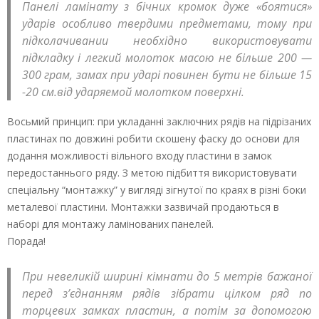
Панелі ламінату з бічних кромок дуже «боятися»
ударів особливо твердими предметами, тому при
підколачивании необхідно використовувати
підкладку і легкий молоток масою не більше 200 —
300 грам, замах при ударі повинен бути не більше 15
-20 см.від ударяемой молотком поверхні.
Восьмий принцип: при укладанні заключних рядів на підрізаних
пластинах по довжині робити скошену фаску до основи для
додання можливості вільного входу пластини в замок
передостаннього ряду. З метою підбиття використовувати
спеціальну “монтажку” у вигляді зігнутої по краях в різні боки
металевої пластини. Монтажки зазвичай продаються в
наборі для монтажу ламінованих панелей.
Порада!
При невеликій ширині кімнати до 5 метрів бажаної
перед з’єднанням рядів зібрати цілком ряд по
торцевих замках пластин, а потім за допомогою