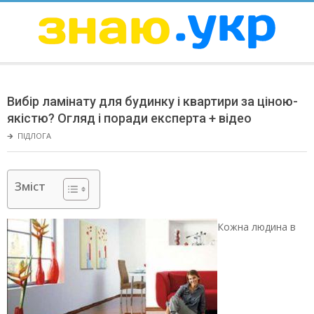
Skip
to
content
ЗНАЮ
Secondary
Navigation
Вибір ламінату для будинку і квартири за ціною-
Menu
якістю? Огляд і поради експерта + відео
🡲
ПІДЛОГА
Зміст
Кожна людина в