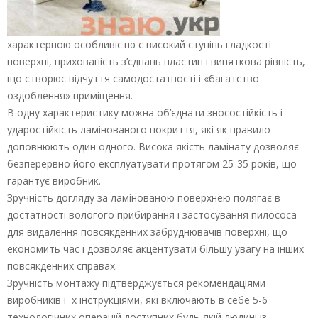
характерною особливістю є високий ступінь гладкості
поверхні, прихованість з’єднань пластин і виняткова рівність,
що створює відчуття самодостатності і «багатство
оздоблення» приміщення.
В одну характеристику можна об’єднати зносостійкість і
ударостійкість ламінованого покриття, які як правило
доповнюють один одного. Висока якість ламінату дозволяє
безперервно його експлуатувати протягом 25-35 років, що
гарантує виробник.
Зручність догляду за ламінованою поверхнею полягає в
достатності вологого прибирання і застосування пилососа
для видалення повсякденних забруднювачів поверхні, що
економить час і дозволяє акцентувати більшу увагу на інших
повсякденних справах.
Зручність монтажу підтверджується рекомендаціями
виробників і їх інструкціями, які включають в себе 5-6
технологічних операцій доступних будь-якій людині із