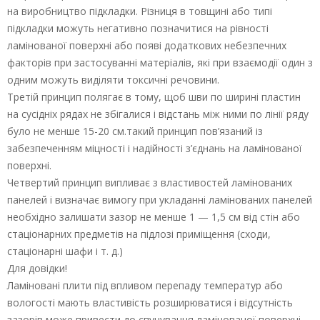
на виробництво підкладки. Різниця в товщині або типі
підкладки можуть негативно позначитися на рівності
ламінованої поверхні або появі додаткових небезпечних
факторів при застосуванні матеріалів, які при взаємодії один з
одним можуть виділяти токсичні речовини.
Третій принцип полягає в тому, щоб шви по ширині пластин
на сусідніх рядах не збігалися і відстань між ними по лінії ряду
було не менше 15-20 см.такий принцип пов’язаний із
забезпеченням міцності і надійності з’єднань на ламінованої
поверхні.
Четвертий принцип випливає з властивостей ламінованих
панелей і визначає вимогу при укладанні ламінованих панелей
необхідно залишати зазор не менше 1 — 1,5 см від стін або
стаціонарних предметів на підлозі приміщення (сходи,
стаціонарні шафи і т. д.)
Для довідки!
Ламіновані плити під впливом перепаду температур або
вологості мають властивість розширюватися і відсутність
зазорів може привести до спучування ламінованої поверхні.