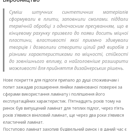
Суміш штучних синтетичних матеріалів
сформували в плити, заповнили смолами. піддали
термічній обробці з одночасним пресуванням, що в
кінцевому рахунку призвело до появи досить міцної
пластини, властивості якої приємно здивували
творців і дозволили створити цілий ряд виробів з
різними характеристиками по міцності, стійкості
до зовнішнього впливу, а найголовніше розширити
можливості для прийняття дизайнерських рішень.
Нове покриття для підлоги припало до душі споживачам і
попит зажадав розширення лінійки ламінованої поверхні за
сферами використання ламінату і поліпшення його
експлуатаційних характеристик. П’ятнадцять років тому на
ринок був випущений ламінат для теплих підлог, через п’ять
років з’явився вініловий ламінат, ще через два роки з’явився
еластичний ламінат.
Поступово ламінат захопив будівельний ринок і в даний час є