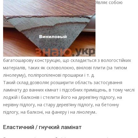
Являє собою
багатошарову конструкцію, що складається з вологостійких
матеріалів, таких як скловолокно, вінілові плити (за типом
лінолеуму), поліпропіленові прошарки і т. д.
Такий склад дозволяє розширити область застосування
ламінату до ванних кімнат і підсобних приміщень, в тому числі
лоджій і балконів і стелити його на дерев’яну підлогу, на
нерівну підлогу, на стару дерев’яну підлогу, на бетонну
підлогу, на балконі, на фанеру і на лінолеум..
Еластичний / гнучкий ламінат