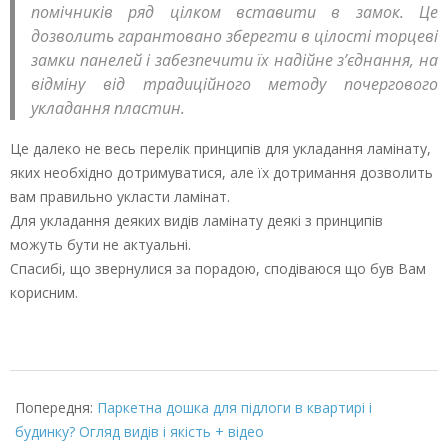
помічників ряд цілком вставити в замок. Це
дозволить гарантовано зберегти в цілості торцеві
замки панелей і забезпечити їх надійне з’єднання, на
відміну від традиційного методу почергового
укладання пластин.
Це далеко не весь перелік принципів для укладання ламінату,
яких необхідно дотримуватися, але їх дотримання дозволить
вам правильно укласти ламінат.
Для укладання деяких видів ламінату деякі з принципів
можуть бути не актуальні.
Спасибі, що звернулися за порадою, сподіваюся що був Вам
корисним.
2022-
02-
Попередня:
Паркетна дошка для підлоги в квартирі і
22
будинку? Огляд видів і якість + відео