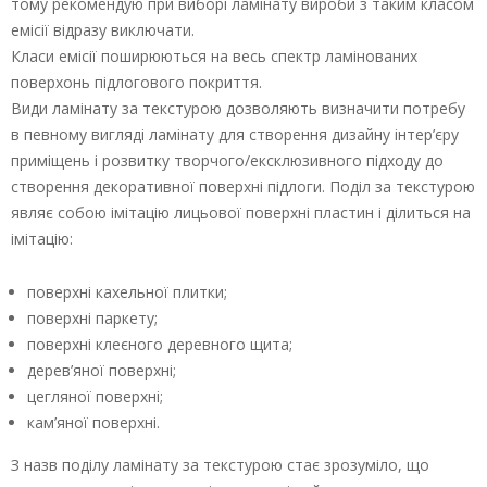
тому рекомендую при виборі ламінату вироби з таким класом
емісії відразу виключати.
Класи емісії поширюються на весь спектр ламінованих
поверхонь підлогового покриття.
Види ламінату за текстурою дозволяють визначити потребу
в певному вигляді ламінату для створення дизайну інтер’єру
приміщень і розвитку творчого/ексклюзивного підходу до
створення декоративної поверхні підлоги. Поділ за текстурою
являє собою імітацію лицьової поверхні пластин і ділиться на
імітацію:
поверхні кахельної плитки;
поверхні паркету;
поверхні клеєного деревного щита;
дерев’яної поверхні;
цегляної поверхні;
кам’яної поверхні.
З назв поділу ламінату за текстурою стає зрозуміло, що