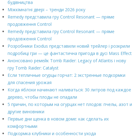
будівництва
Міжкімнатні двері – тренди 2026 року
Remedy представила гру Control Resonant — пряме
продовження Control
Remedy представила гру Control Resonant — пряме
продовження Control
Розробники Exodus представили новий трейлер і розкрили
подробиці гри — це фантастична пригода в дусі Mass Effect
Анонсовано ремейк Tomb Raider: Legacy of Atlantis і нову
гру Tomb Raider: Catalyst
Если тепличные огурцы горчат: 2 экстренные подкормки
для спасения урожая
Когда яблоки начинают наливаться: 30 литров под каждое
дерево, чтобы плоды не опадали
5 причин, по которым на огурцах нет плодов: пчелы, азот и
другие виновники
Первые дни щенка в новом доме: как сделать их
комфортными
Подкормка клубники и особенности ухода