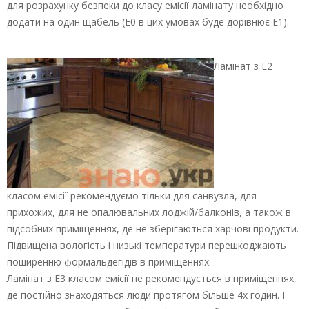
для розрахунку безпеки до класу емісії ламінату необхідно
додати на один щабель (Е0 в цих умовах буде дорівнює Е1).
Ламінат з Е2
класом емісії рекомендуємо тільки для санвузла, для
прихожих, для не опалювальних лоджій/балконів, а також в
підсобних приміщеннях, де не зберігаються харчові продукти.
Підвищена вологість і низькі температури перешкоджають
поширенню формальдегідів в приміщеннях.
Ламінат з Е3 класом емісії не рекомендується в приміщеннях,
де постійно знаходяться люди протягом більше 4х годин. І