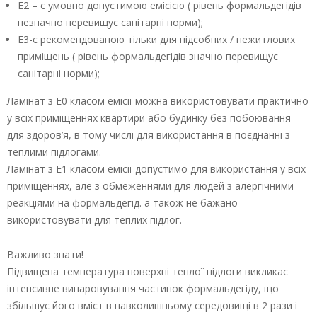
Е2 – є умовно допустимою емісією ( рівень формальдегідів
незначно перевищує санітарні норми);
Е3-є рекомендованою тільки для підсобних / нежитлових
приміщень ( рівень формальдегідів значно перевищує
санітарні норми);
Ламінат з Е0 класом емісії можна використовувати практично
у всіх приміщеннях квартири або будинку без побоювання
для здоров’я, в тому числі для використання в поєднанні з
теплими підлогами.
Ламінат з Е1 класом емісії допустимо для використання у всіх
приміщеннях, але з обмеженнями для людей з алергічними
реакціями на формальдегід. а також не бажано
використовувати для теплих підлог.
Важливо знати!
Підвищена температура поверхні теплої підлоги викликає
інтенсивне випаровування частинок формальдегіду, що
збільшує його вміст в навколишньому середовищі в 2 рази і