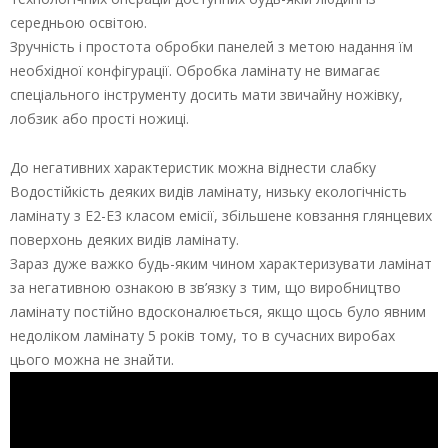
середньою освітою.
Зручність і простота обробки панелей з метою надання їм
необхідної конфігурації. Обробка ламінату не вимагає
спеціального інструменту досить мати звичайну ножівку,
лобзик або прості ножиці.
До негативних характеристик можна віднести слабку
Водостійкість деяких видів ламінату, низьку екологічність
ламінату з Е2-Е3 класом емісії, збільшене ковзання глянцевих
поверхонь деяких видів ламінату.
Зараз дуже важко будь-яким чином характеризувати ламінат
за негативною ознакою в зв’язку з тим, що виробництво
ламінату постійно вдосконалюється, якщо щось було явним
недоліком ламінату 5 років тому, то в сучасних виробах
цього можна не знайти.