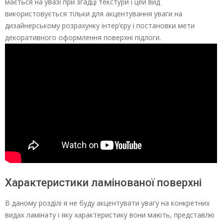
мається на увазі при згадці текстури і цей вид
використовується тільки для акцентування уваги на
дизайнерському розрахунку інтер’єру і постановки мети
декоративного оформлення поверхні підлоги.
Характеристики ламінованої поверхні
В даному розділі я не буду акцентувати увагу на конкретних
видах ламінату і яку характеристику вони мають, представлю