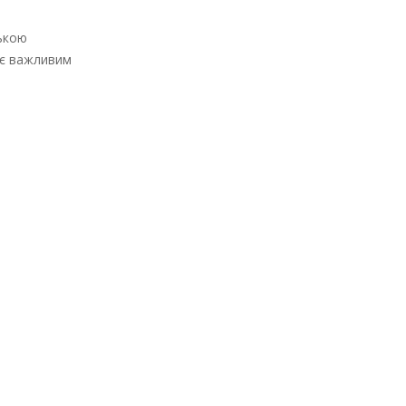
зькою
 є важливим