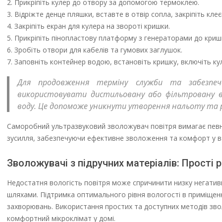
Прикріпіть кулер до отвору за допомогою термоклею.
Відріжте денце пляшки, вставте в отвір сопла, закріпіть клеє
Закріпіть екран для кулера на звороті кришки.
Прикріпіть пінопластову платформу з генераторами до криш
Зробіть отвори для кабелів та гумових заглушок.
Заповніть контейнер водою, встановіть кришку, включіть ку
Для продовження терміну служби та забезпечен
використовувати дистильовану або фільтровану в
воду. Це допоможе уникнути утворення нальоту та 
Саморобний ультразвуковий зволожувач повітря вимагає певни
зусилля, забезпечуючи ефективне зволоження та комфорт у в
Зволожувачі з підручних матеріалів: Прості 
Недостатня вологість повітря може спричинити низку негативни
шляхами. Підтримка оптимального рівня вологості в приміщен
захворювань. Використання простих та доступних методів зв
комфортний мікроклімат у домі.