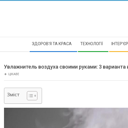
Skip
to
content
Secondary
ЗДОРОВ’Я ТА КРАСА
ТЕХНОЛОГІЇ
ІНТЕР’Є
Navigation
Menu
Увлажнитель воздуха своими руками: 3 варианта
🡲
ЦІКАВЕ
Зміст