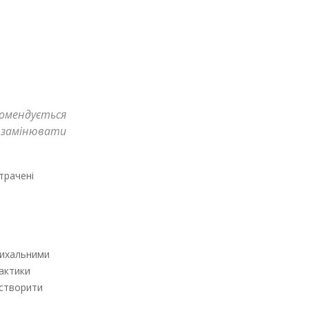
омендується
 замінювати
трачені
дихальними
актики
 створити