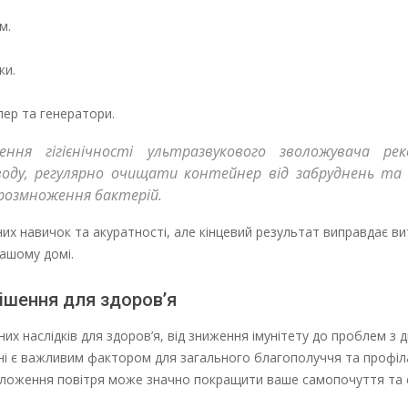
м.
ки.
лер та генератори.
ня гігієнічності ультразвукового зволожувача рек
оду, регулярно очищати контейнер від забруднень та
розмноження бактерій.
х навичок та акуратності, але кінцевий результат виправдає ви
ашому домі.
рішення для здоров’я
х наслідків для здоров’я, від зниження імунітету до проблем з 
ні є важливим фактором для загального благополуччя та профіл
оложення повітря може значно покращити ваше самопочуття та