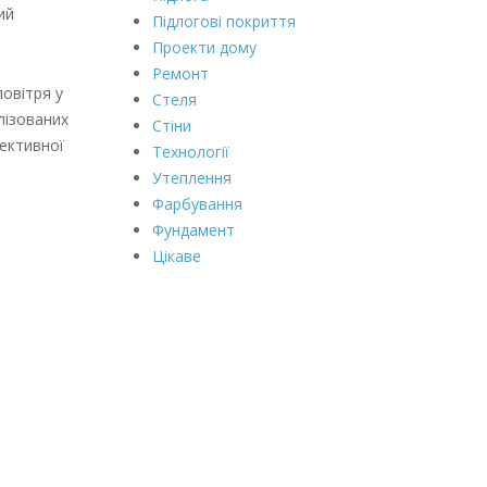
ий
Підлогові покриття
Проекти дому
Ремонт
овітря у
Стеля
лізованих
Стіни
фективної
Технології
Утеплення
Фарбування
Фундамент
Цікаве