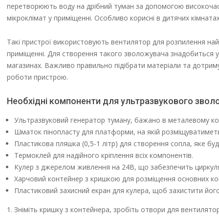
перетворюють воду на дрібний туман за допомогою високочас
мікроклімат у приміщенні. Особливо корисні в дитячих кімната
Такі пристрої використовують вентилятор для розпилення най
приміщенні. Для створення такого зволожувача знадобиться у
магазинах. Важливо правильно підібрати матеріали та дотриму
роботи пристрою.
Необхідні компоненти для ультразвукового звол
Ультразвуковий генератор туману, бажано в металевому корп
Шматок пінопласту для платформи, на якій розміщуватимет
Пластикова пляшка (0,5-1 літр) для створення сопла, яке бу
Термоклей для надійного кріплення всіх компонентів.
Кулер з джерелом живлення на 24В, що забезпечить циркуля
Харчовий контейнер з кришкою для розміщення основних ко
Пластиковий захисний екран для кулера, щоб захистити його
Зніміть кришку з контейнера, зробіть отвори для вентилятор