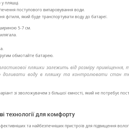
 у пляшці.
зпечення поступового випаровування води.
я фітиля, який буде транспортувати воду до батареї.
шириною 5-7 см.
илягала.
а.
а другим обмотайте батарею.
пластикової пляшки залежить від розміру приміщення,
рно доливати воду в пляшку та контролювати стан т
аріант зі зволожувачем з більшої ємності, який не потребує пос
ві технології для комфорту
фективніших та найбезпечніших пристроїв для підвищення волог