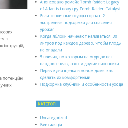
Анонсовано ремейк Tomb Raider: Legacy
of Atlantis і нову гру Tomb Raider: Catalyst
Если тепличные огурцы горчат: 2
экстренные подкормки для спасения
урожая
нсових
Когда яблоки начинают наливаться: 30
ем зі
литров под каждое дерево, чтобы плоды
 інструкцій,
не опадали
5 причин, по которым на огурцах нет
плодов: пчелы, азот и другие виновники
Первые дни щенка в новом доме: как
сделать их комфортными
а потенційні
Подкормка клубники и особенности ухода
ручних
КАТЕГОРІЇ
Uncategorized
Вентиляція