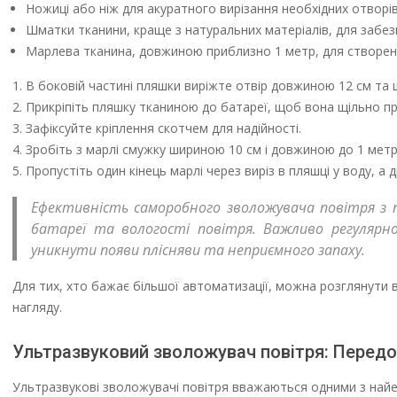
Ножиці або ніж для акуратного вирізання необхідних отворів
Шматки тканини, краще з натуральних матеріалів, для забе
Марлева тканина, довжиною приблизно 1 метр, для створенн
В боковій частині пляшки виріжте отвір довжиною 12 см та 
Прикріпіть пляшку тканиною до батареї, щоб вона щільно пр
Зафіксуйте кріплення скотчем для надійності.
Зробіть з марлі смужку шириною 10 см і довжиною до 1 метр
Пропустіть один кінець марлі через виріз в пляшці у воду, 
Ефективність саморобного зволожувача повітря з 
батареї та вологості повітря. Важливо регуля
уникнути появи плісняви та неприємного запаху.
Для тих, хто бажає більшої автоматизації, можна розглянути в
нагляду.
Ультразвуковий зволожувач повітря: Передо
Ультразвукові зволожувачі повітря вважаються одними з найе