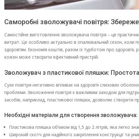
Саморобні зволожувачі повітря: Збереже
Самостійне виготовлення зволожувача повітря – це практични
витрат. Це особливо актуально в опалювальний сезон, коли п
здоров’ям. Економія коштів, разом із турботою про здоров’я,
кожен може створити ефективний пристрій.
Зволожувач з пластикової пляшки: Простота
Сухе повітря негативно впливає на здоров’я слизових оболонок
проблеми. Зволоження повітря є важливим заходом для підтри
засобів, наприклад, пластикової пляшки, дозволяє створити п
Необхідні матеріали для створення зволожувача:
Пластикова пляшка об’ємом від 1,5 до 2 літрів, яка легко зн
Широкий скотч для надійного закріплення конструкції та уни