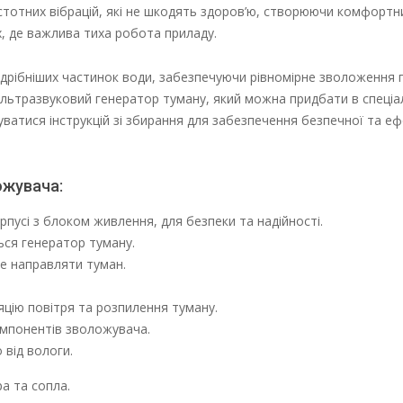
тотних вібрацій, які не шкодять здоров’ю, створюючи комфортн
х, де важлива тиха робота приладу.
дрібніших частинок води, забезпечуючи рівномірне зволоження п
льтразвуковий генератор туману, який можна придбати в спеціа
ватися інструкцій зі збирання для забезпечення безпечної та е
ожувача:
усі з блоком живлення, для безпеки та надійності.
ься генератор туману.
де направляти туман.
цію повітря та розпилення туману.
мпонентів зволожувача.
 від вологи.
а та сопла.