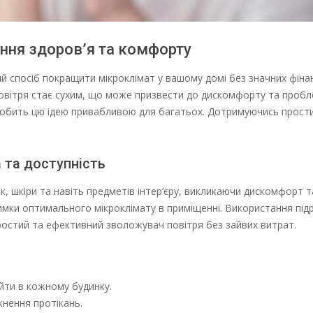
ння здоров’я та комфорту
й спосіб покращити мікроклімат у вашому домі без значних фіна
овітря стає сухим, що може призвести до дискомфорту та пробл
 робить цю ідею привабливою для багатьох. Дотримуючись простих
 та доступність
, шкіри та навіть предметів інтер’єру, викликаючи дискомфорт т
мки оптимального мікроклімату в приміщенні. Використання під
ростий та ефективний зволожувач повітря без зайвих витрат.
айти в кожному будинку.
кнення протікань.