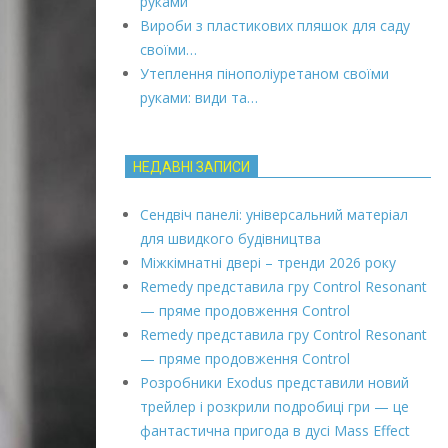
руками
Вироби з пластикових пляшок для саду
своїми…
Утеплення пінополіуретаном своїми
руками: види та…
НЕДАВНІ ЗАПИСИ
Сендвіч панелі: універсальний матеріал
для швидкого будівництва
Міжкімнатні двері – тренди 2026 року
Remedy представила гру Control Resonant
— пряме продовження Control
Remedy представила гру Control Resonant
— пряме продовження Control
Розробники Exodus представили новий
трейлер і розкрили подробиці гри — це
фантастична пригода в дусі Mass Effect