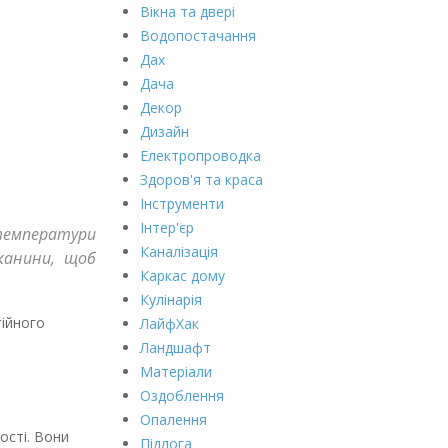
Вікна та двері
Водопостачання
Дах
Дача
Декор
Дизайн
Електропроводка
Здоров'я та краса
Інструменти
Інтер'єр
 температури
Каналізація
канини, щоб
Каркас дому
Кулінарія
тійного
ЛайфХак
Ландшафт
Матеріали
Оздоблення
Опалення
ості. Вони
Підлога