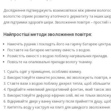
Дослідження підтверджують взаємозв’язок між рівнем вологост
вологістю сприяє розвитку атопічного дерматиту та інших шк
для підтримки здоров’я шкіри. Зволоження повітря – простий і
Найпростіші методи зволоження повітря:
Намочіть рушник і покладіть його на гарячу батарею центра
Поставте на батарею металеву ємність з водою.
Розмістіть ємності з водою поблизу нагрівальних приладів.
Повісьте на опалювальні прилади вологу тканину.
Сушіть одяг у приміщенні, особливо взимку.
Використовуйте кімнатні рослини, які зволожують повітря, нап
Ставте вази з водою поблизу джерел тепла, щоб збільшити 
Придбайте невеликий декоративний фонтан, який також зво
Використовуйте дифузор ефірних олій, які не тільки зволож
Відкривайте двері у ванну кімнату після прийняття душу, що
Кип’ятіть воду у каструлі на плиті для швидкого зволоження 