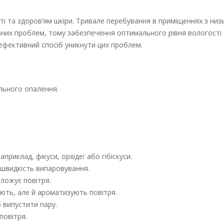
і та здоров’ям шкіри. Тривале перебування в приміщеннях з ни
ірних проблем, тому забезпечення оптимального рівня вологості
 ефективний спосіб уникнути цих проблем.
льного опалення.
риклад, фікуси, орхідеї або гібіскуси.
швидкість випаровування.
ложує повітря.
ують, але й ароматизують повітря.
б випустити пару.
повітря.