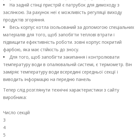
На задній стінці пристрій є патрубок для димоходу з
заслінкою. За рахунок неї є можливість регуляції виходу
продуктів згоряння.
Весь корпус котла ізольований за допомогою спеціальних
матеріалів для того, щоб запобігти теплові втрати і
підвищити ефективність роботи. зовні корпус покритий
фарбою, яка має стійкість до зносу.
Для того, щоб запобігти закипання і контролювати
температуру води в опалювальній системі, є термометр. Він
заміряє температуру води всередині середньої секції і
виводить інформацію на передню панель
Тепер слід розглянути технічні характеристики з сайту
виробника:
Число секцій
3
4
5