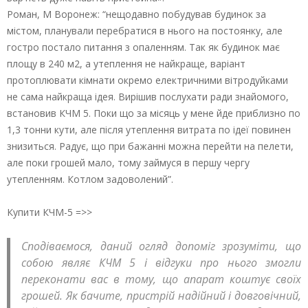
Роман, М Воронеж: “нещодавно побудував будинок за
містом, планували перебратися в нього на постоянку, але
гостро постало питання з опаленням. Так як будинок має
площу в 240 м2, а утеплення не найкраще, варіант
протоплювати кімнати окремо електричними вітродуйками
не сама найкраща ідея. Вирішив послухати ради знайомого,
встановив КЧМ 5. Поки що за місяць у мене йде приблизно по
1,3 тонни кути, але після утеплення витрата по ідеї повинен
знизиться. Радує, що при бажанні можна перейти на пелети,
але поки грошей мало, тому займуся в першу чергу
утепленням. Котлом задоволений”.
Купити КЧМ-5 =>>
Сподіваємося, даний огляд допоміг зрозуміти, що
собою являє КЧМ 5 і відгуки про нього змогли
переконати вас в тому, що апарат коштує своїх
грошей. Як бачите, пристрій надійний і довговічний,