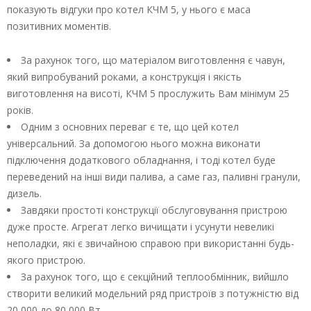
показують відгуки про котел КЧМ 5, у нього є маса
позитивних моментів.
За рахунок того, що матеріалом виготовлення є чавун,
який випробуваний роками, а конструкція і якість
виготовлення на висоті, КЧМ 5 прослужить Вам мінімум 25
років.
Одним з основних переваг є те, що цей котел
універсальний. За допомогою нього можна виконати
підключення додаткового обладнання, і тоді котел буде
переведений на інші види палива, а саме газ, паливні гранули,
дизель.
Завдяки простоті конструкції обслуговування пристрою
дуже просте. Агрегат легко вичищати і усунути невеликі
неполадки, які є звичайною справою при використанні будь-
якого пристрою.
За рахунок того, що є секційний теплообмінник, вийшло
створити великий модельний ряд пристроїв з потужністю від
20 000 до 80 000 Вт.