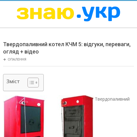
Skip
to
content
ЗНАЮ
Secondary
Navigation
Твердопаливний котел КЧМ 5: відгуки, переваги,
Menu
огляд + відео
🡲
ОПАЛЕННЯ
Зміст
Твердопаливний