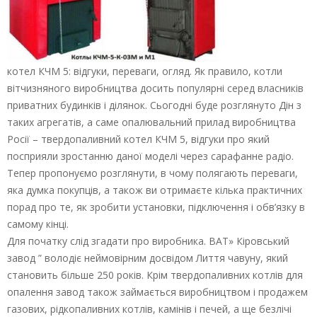
котел КЧМ 5: відгуки, переваги, огляд. Як правило, котли
вітчизняного виробництва досить популярні серед власників
приватних будинків і ділянок. Сьогодні буде розглянуто Дін з
таких агрегатів, а саме опалювальний прилад виробництва
Росії – твердопаливний котел КЧМ 5, відгуки про який
посприяли зростанню даної моделі через сарафанне радіо.
Тепер пропонуємо розглянути, в чому полягають переваги,
яка думка покупців, а також ви отримаєте кілька практичних
порад про те, як зробити установки, підключення і обв’язку в
самому кінці.
Для початку слід згадати про виробника. ВАТ» Кіровський
завод ” володіє неймовірним досвідом Лиття чавуну, який
становить більше 250 років. Крім твердопаливних котлів для
опалення завод також займається виробництвом і продажем
газових, рідкопаливних котлів, камінів і печей, а ще безлічі