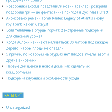
продовження Control
Розробники Exodus представили новий трейлер і розкрили
подробиці гри — це фантастична пригода в дусі Mass Effect
Анонсовано ремейк Tomb Raider: Legacy of Atlantis і нову
гру Tomb Raider: Catalyst
Если тепличные огурцы горчат: 2 экстренные подкормки
для спасения урожая
Когда яблоки начинают наливаться: 30 литров под каждое
дерево, чтобы плоды не опадали
5 причин, по которым на огурцах нет плодов: пчелы, азот и
другие виновники
Первые дни щенка в новом доме: как сделать их
комфортными
Подкормка клубники и особенности ухода
КАТЕГОРІЇ
Uncategorized