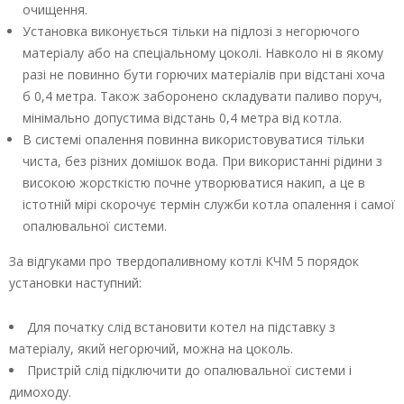
очищення.
Установка виконується тільки на підлозі з негорючого
матеріалу або на спеціальному цоколі. Навколо ні в якому
разі не повинно бути горючих матеріалів при відстані хоча
б 0,4 метра. Також заборонено складувати паливо поруч,
мінімально допустима відстань 0,4 метра від котла.
В системі опалення повинна використовуватися тільки
чиста, без різних домішок вода. При використанні рідини з
високою жорсткістю почне утворюватися накип, а це в
істотній мірі скорочує термін служби котла опалення і самої
опалювальної системи.
За відгуками про твердопаливному котлі КЧМ 5 порядок
установки наступний:
Для початку слід встановити котел на підставку з
матеріалу, який негорючий, можна на цоколь.
Пристрій слід підключити до опалювальної системи і
димоходу.