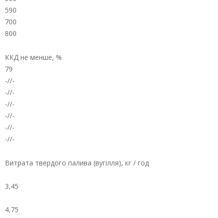
590
700
800
ККД не менше, %
79
-//-
-//-
-//-
-//-
-//-
-//-
Витрата твердого палива (вугілля), кг / год
3,45
4,75