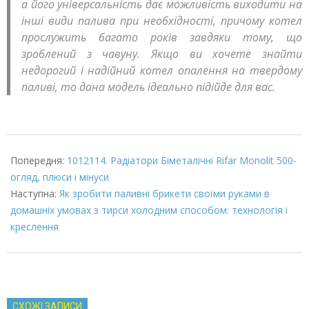
а його універсальність дає можливість виходити на
інші види палива при необхідності, причому котел
прослужить багато років завдяки тому, що
зроблений з чавуну. Якщо ви хочете знайти
недорогий і надійний котел опалення на твердому
паливі, то дана модель ідеально підійде для вас.
2022-
01-
Попередня:
1012114. Радіатори Біметалічні Rifar Monolit 500-
29
огляд, плюси і мінуси
Наступна:
Як зробити паливні брикети своїми руками в
домашніх умовах з тирси холодним способом: технологія і
креслення
СХОЖІ ЗАПИСИ