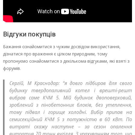
Відгуки покупців
Бажання ознайомитися з чужим досвідом використання,
дізнатися про враження є цілком природним, тому
пропонуємо ознайомитися з декількома відгуками, які взяті з
форумів.
Сергій, М Краснодар: “я довго підбирав для свого
будинку твердопаливний котел і врешті-решт
вибрав саме КЧМ 5. Мій будинок двоповерховий,
зроблений з пінобетонних блоків, без утеплення,
тому підвал і горище холодні. Вибір припав на
семисекційний КЧМ 5 з потужністю в 60 кВт. По
витраті скажу наступне – за сезон опалення
витратив 70 тонн вугілля. З урахуванням того, що