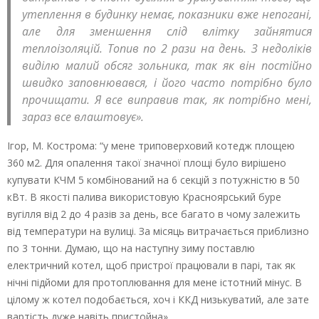
утеплення в будинку немає, показники вже непогані,
але для зменшення слід влітку зайнятися
теплоізоляцій. Топив по 2 рази на день. З недоліків
виділю малий обсяг зольника, так як він постійно
швидко заповнювався, і його часто потрібно було
прочищати. Я все виправив так, як потрібно мені,
зараз все влаштовує».
Ігор, М. Кострома: “у мене триповерховий котедж площею
360 м2. Для опалення такої значної площі було вирішено
купувати КЧМ 5 комбінований на 6 секцій з потужністю в 50
кВт. В якості палива використовую Красноярський буре
вугілля від 2 до 4 разів за день, все багато в чому залежить
від температури на вулиці. За місяць витрачається приблизно
по 3 тонни. Думаю, що на наступну зиму поставлю
електричний котел, щоб пристрої працювали в парі, так як
нічні підйоми для протоплювання для мене істотний мінус. В
цілому ж котел подобається, хоч і ККД низькуватий, але зате
вартість дуже навіть пристойна».