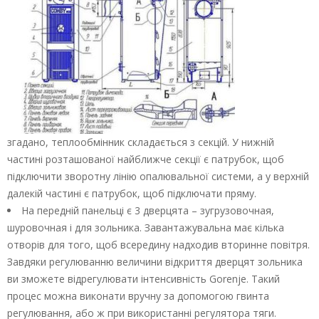
згадано, теплообмінник складається з секцій. У нижній
частині розташованої найближче секції є патрубок, щоб
підключити зворотну лінію опалювальної системи, а у верхній
далекій частині є патрубок, щоб підключати пряму.
На передній панельці є 3 дверцята – зугрузовочная,
шуровочная і для зольника. Завантажувальна має кілька
отворів для того, щоб всередину надходив вторинне повітря.
Завдяки регулюванню величини відкриття дверцят зольника
ви зможете відрегулювати інтенсивність Gorenje. Такий
процес можна виконати вручну за допомогою гвинта
регулювання, або ж при використанні регулятора тяги.