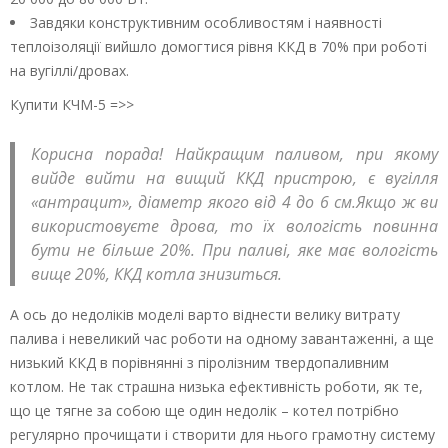
Завдяки конструктивним особливостям і наявності
теплоізоляції вийшло домогтися рівня ККД в 70% при роботі
на вугіллі/дровах.
Купити КЧМ-5 =>>
Корисна порада! Найкращим паливом, при якому
вийде вийти на вищий ККД пристрою, є вугілля
«антрацит», діаметр якого від 4 до 6 см.Якщо ж ви
використовуєте дрова, то їх вологість повинна
бути не більше 20%. При паливі, яке має вологість
вище 20%, ККД котла знизиться.
А ось до недоліків моделі варто віднести велику витрату
палива і невеликий час роботи на одному завантаженні, а ще
низький ККД в порівнянні з піролізним твердопаливним
котлом. Не так страшна низька ефективність роботи, як те,
що це тягне за собою ще один недолік – котел потрібно
регулярно прочищати і створити для нього грамотну систему