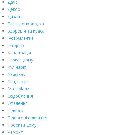
Дача
Декор
Дизайн
Електропроводка
Здоров'я та краса
Інструменти
Інтер'єр
Каналізація
Каркас дому
Кулінарія
ЛайфХак
Ландшафт
Матеріали
Оздоблення
Опалення
Підлога
Підлогові покриття
Проекти дому
Ремонт