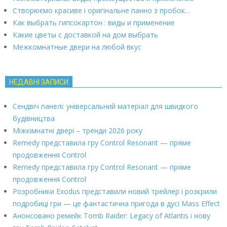
Створюємо красиве і оригінальне панно з пробок…
Как выбрать гипсокартон : виды и применение
Какие цветы с доставкой на дом выбрать
Межкомнатные двери на любой вкус
НЕДАВНІ ЗАПИСИ
Сендвіч панелі: універсальний матеріал для швидкого
будівництва
Міжкімнатні двері – тренди 2026 року
Remedy представила гру Control Resonant — пряме
продовження Control
Remedy представила гру Control Resonant — пряме
продовження Control
Розробники Exodus представили новий трейлер і розкрили
подробиці гри — це фантастична пригода в дусі Mass Effect
Анонсовано ремейк Tomb Raider: Legacy of Atlantis і нову