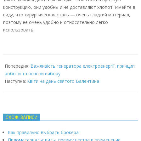
конструкцию, они удобны и не доставляют хлопот. Имейте в
виду, что хирургическая сталь — очень гладкий материал,
поэтому ее очень удобно и относительно легко
использовать.
2022-
10-
Попередня:
Важливість генератора електроенергії, принцип
30
роботи та основи вибору
Наступна:
Квіти на день святого Валентина
СХОЖІ ЗАПИСИ
Как правильно выбрать брокера
Пиломатериалы: виды, преимущества и применение