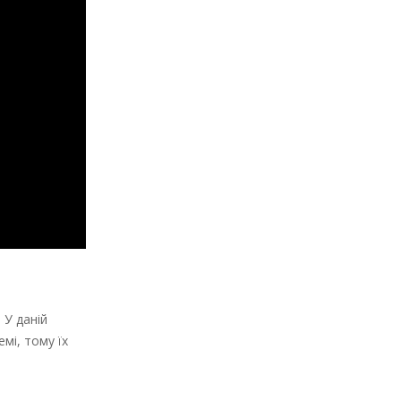
 У даній
мі, тому їх