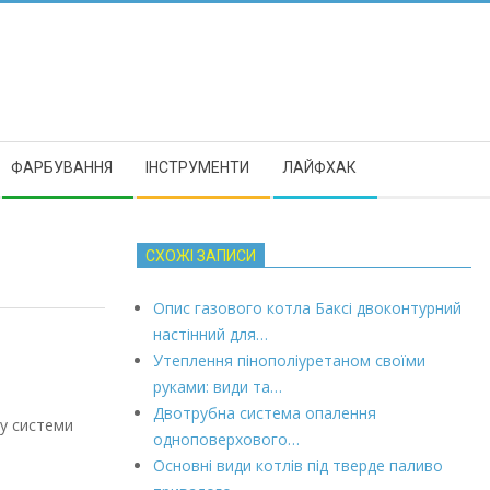
ФАРБУВАННЯ
ІНСТРУМЕНТИ
ЛАЙФХАК
СХОЖІ ЗАПИСИ
Опис газового котла Баксі двоконтурний
настінний для…
Утеплення пінополіуретаном своїми
руками: види та…
Двотрубна система опалення
у системи
одноповерхового…
Основні види котлів під тверде паливо