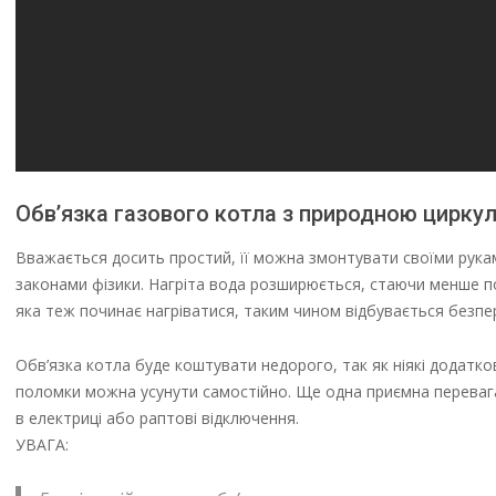
Обв’язка газового котла з природною цирку
Вважається досить простий, її можна змонтувати своїми рукам
законами фізики. Нагріта вода розширюється, стаючи менше по щ
яка теж починає нагріватися, таким чином відбувається безпе
Обв’язка котла буде коштувати недорого, так як ніякі додатко
поломки можна усунути самостійно. Ще одна приємна перевага
в електриці або раптові відключення.
УВАГА: