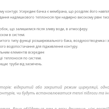
му контурі. Усередині бачка є мембрана, що розділяє його навпіл
ання надлишкового теплоносія при надмірно високому рівні тиск
обок, що залишилися після зливу води, в атмосферу.
ком в системі.
ритого типу функції розширювального бака, воздухоотводчика і 
ого водопостачання для підживлення контуру.
альним елементів всередині
ї теплоносія по системі.
ищає труби від засмічень.
кторів: відкритий або закритий режим циркуляції, од
онтурів, чи будуть встановлюватися теплі підлоги та ін
 котла. Воно обійдеться вам в рази дешевше, ніж пост