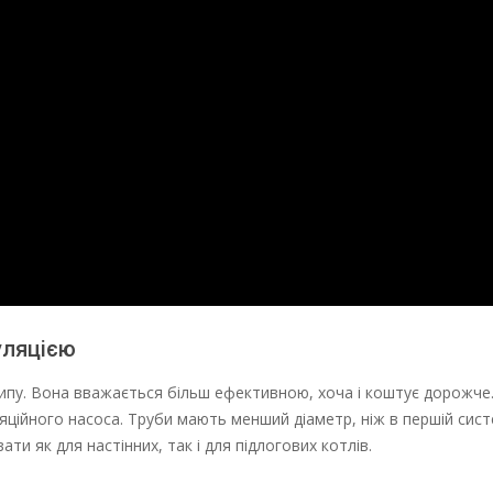
уляцією
ипу. Вона вважається більш ефективною, хоча і коштує дорожче.
ційного насоса. Труби мають менший діаметр, ніж в першій систе
ти як для настінних, так і для підлогових котлів.