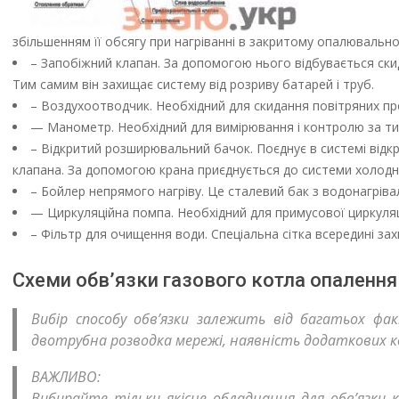
збільшенням її обсягу при нагріванні в закритому опалювально
– Запобіжний клапан. За допомогою нього відбувається скид
Тим самим він захищає систему від розриву батарей і труб.
– Воздухоотводчик. Необхідний для скидання повітряних пр
— Манометр. Необхідний для вимірювання і контролю за тис
– Відкритий розширювальний бачок. Поєднує в системі відк
клапана. За допомогою крана приєднується до системи холодн
– Бойлер непрямого нагріву. Це сталевий бак з водонагрів
— Циркуляційна помпа. Необхідний для примусової циркуляці
– Фільтр для очищення води. Спеціальна сітка всередині зах
Схеми обв’язки газового котла опалення
Вибір способу обв’язки залежить від багатьох фа
двотрубна розводка мережі, наявність додаткових к
ВАЖЛИВО:
Вибирайте тільки якісне обладнання для обв’язки