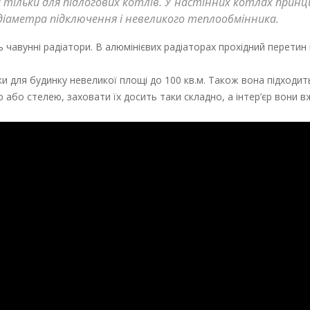
тільки для підлогових котлів. У настінних котлах принц
діаметра підключення і невеликого теплообмінника.
ь чавунні радіатори. В алюмінієвих радіаторах прохідний перети
ки для будинку невеликої площі до 100 кв.м. Також вона підходит
або стелею, заховати їх досить таки складно, а інтер’єр вони в