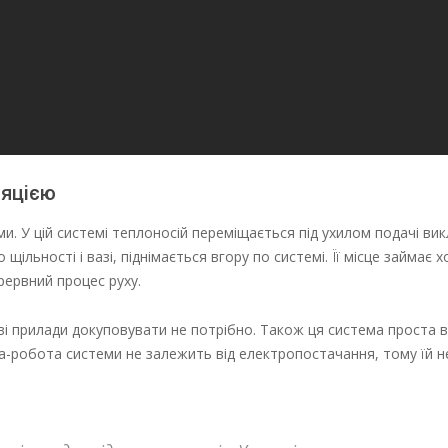
ляцією
и. У цій системі теплоносій переміщається під ухилом подачі ви
ільності і вазі, піднімається вгору по системі. Її місце займає 
рервний процес руху.
ві прилади докуповувати не потрібно. Також ця система проста в 
-робота системи не залежить від електропостачання, тому їй не