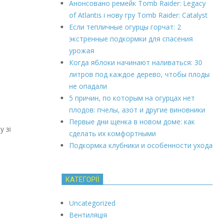
Анонсовано ремейк Tomb Raider: Legacy
of Atlantis і нову гру Tomb Raider: Catalyst
Если тепличные огурцы горчат: 2
экстренные подкормки для спасения
урожая
Когда яблоки начинают наливаться: 30
литров под каждое дерево, чтобы плоды
не опадали
5 причин, по которым на огурцах нет
плодов: пчелы, азот и другие виновники
Первые дни щенка в новом доме: как
 зі
сделать их комфортными
Подкормка клубники и особенности ухода
КАТЕГОРІЇ
Uncategorized
Вентиляція