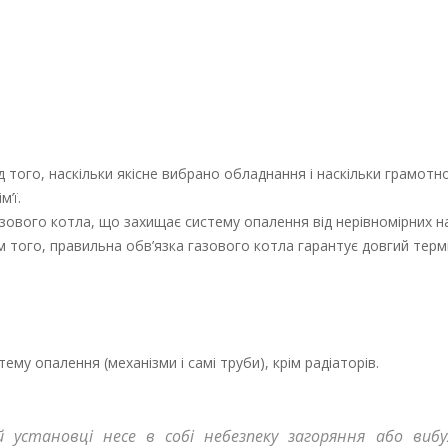
д того, наскільки якісне вибрано обладнання і наскільки грамотн
’ї.
зового котла, що захищає систему опалення від нерівномірних н
ім того, правильна обв’язка газового котла гарантує довгий терм
ему опалення (механізми і самі труби), крім радіаторів.
 установці несе в собі небезпеку загоряння або вибу