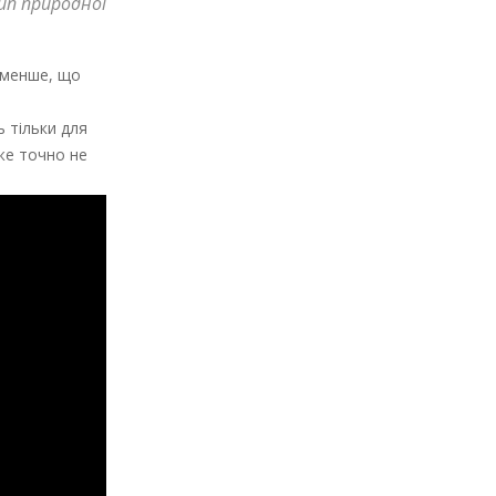
ип природної
н менше, що
ь тільки для
же точно не