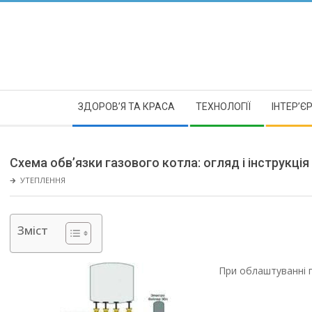
Skip
to
content
Secondary
ЗДОРОВ’Я ТА КРАСА
ТЕХНОЛОГІЇ
ІНТЕР’Є
Navigation
Menu
Схема обв’язки газового котла: огляд і інструкція
🡲
УТЕПЛЕННЯ
Зміст
При облаштуванні 