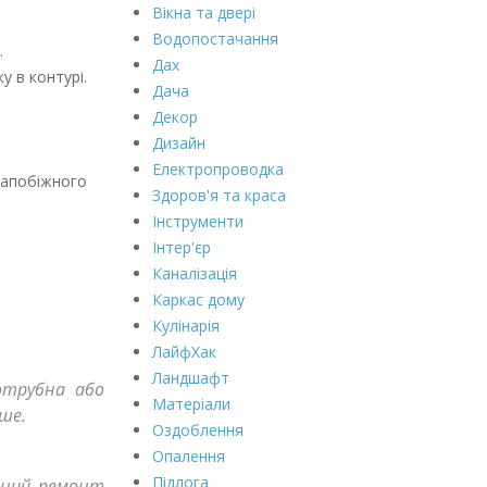
Вікна та двері
Водопостачання
.
Дах
у в контурі.
Дача
Декор
Дизайн
Електропроводка
запобіжного
Здоров'я та краса
Інструменти
Інтер'єр
Каналізація
Каркас дому
Кулінарія
ЛайфХак
Ландшафт
нотрубна або
Матеріали
ше.
Оздоблення
Опалення
Підлога
ійний ремонт