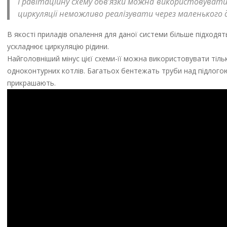
Гравітаційну схему обв’язки можна використовувати 
циркуляції неможливо реалізувати через маленького 
В якості приладів опалення для даної системи більше підходят
ускладнює циркуляцію рідини.
Найголовніший мінус цієї схеми-її можна використовувати тіль
одноконтурних котлів. Багатьох бентежать труби над підлогою 
прикрашають.