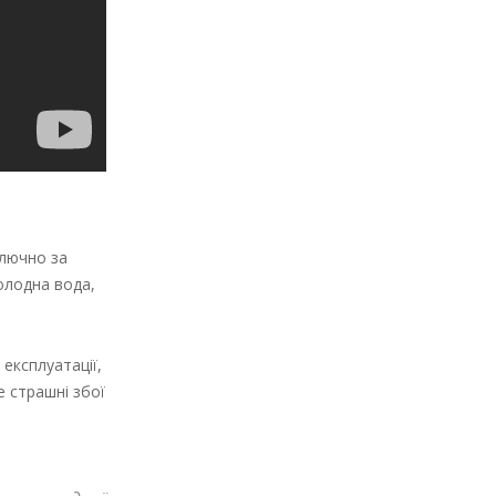
ключно за
холодна вода,
експлуатації,
 страшні збої