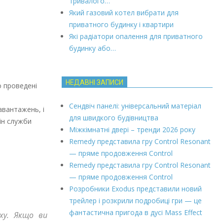
тривалого…
Який газовий котел вибрати для
приватного будинку і квартири
Які радіатори опалення для приватного
будинку або…
НЕДАВНІ ЗАПИСИ
о проведені
Сендвіч панелі: універсальний матеріал
авантажень, і
для швидкого будівництва
ін служби
Міжкімнатні двері – тренди 2026 року
Remedy представила гру Control Resonant
— пряме продовження Control
Remedy представила гру Control Resonant
— пряме продовження Control
Розробники Exodus представили новий
трейлер і розкрили подробиці гри — це
фантастична пригода в дусі Mass Effect
ху. Якщо ви