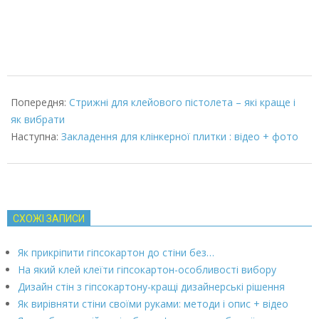
2022-
01-
Попередня:
Стрижні для клейового пістолета – які краще і
29
як вибрати
Наступна:
Закладення для клінкерної плитки : відео + фото
СХОЖІ ЗАПИСИ
Як прикріпити гіпсокартон до стіни без…
На який клей клеїти гіпсокартон-особливості вибору
Дизайн стін з гіпсокартону-кращі дизайнерські рішення
Як вирівняти стіни своїми руками: методи і опис + відео