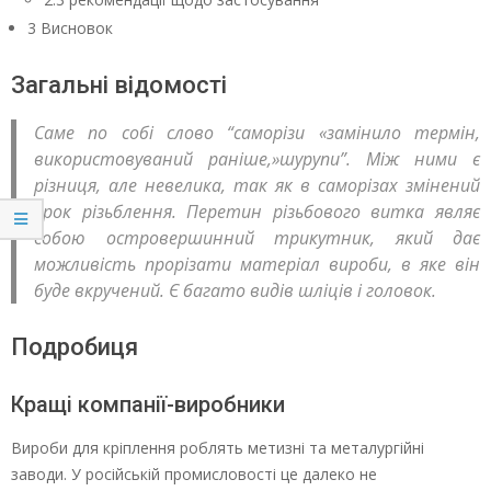
3 Висновок
Загальні відомості
Саме по собі слово “саморізи «замінило термін,
використовуваний раніше,»шурупи”. Між ними є
різниця, але невелика, так як в саморізах змінений
крок різьблення. Перетин різьбового витка являє
собою островершинний трикутник, який дає
можливість прорізати матеріал вироби, в яке він
буде вкручений. Є багато видів шліців і головок.
Подробиця
Кращі компанії-виробники
Вироби для кріплення роблять метизні та металургійні
заводи. У російській промисловості це далеко не