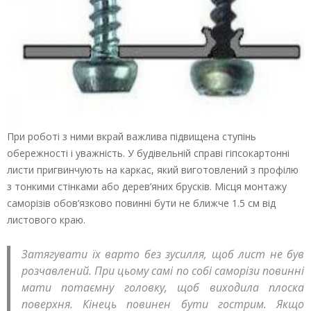
При роботі з ними вкрай важлива підвищена ступінь
обережності і уважність. У будівельній справі гіпсокартонні
листи пригвинчують на каркас, який виготовлений з профілю
з тонкими стінками або дерев’яних брусків. Місця монтажу
саморізів обов’язково повинні бути не ближче 1.5 см від
листового краю.
Затягувати їх варто без зусилля, щоб лист не був
розчавлений. При цьому самі по собі саморізи повинні
мати потаємну головку, щоб виходила плоска
поверхня. Кінець повинен бути гострим. Якщо