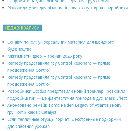
Як зробити надійне різьбове з'єднання труб своїми…
Різновиди фрез для різання гіпсокартону + кращі виробники
НЕДАВНІ ЗАПИСИ
Сендвіч панелі: універсальний матеріал для швидкого
будівництва
Міжкімнатні двері – тренди 2026 року
Remedy представила гру Control Resonant — пряме
продовження Control
Remedy представила гру Control Resonant — пряме
продовження Control
Розробники Exodus представили новий трейлер і розкрили
подробиці гри — це фантастична пригода в дусі Mass Effect
Анонсовано ремейк Tomb Raider: Legacy of Atlantis і нову
гру Tomb Raider: Catalyst
Если тепличные огурцы горчат: 2 экстренные подкормки
для спасения урожая