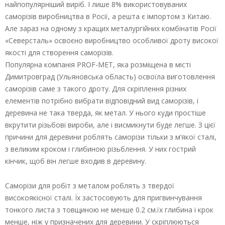
найпопулярніший виріб. І лише 8% використовуваних
саморізів виробництва в Росії, а решта є імпортом з Китаю.
Але зараз на одному з кращих металургійних комбінатів Росії
«Северсталь» освоєно виробництво особливої дроту високої
якості для створення саморізів.
Популярна компанія РRОF-МЕТ, яка розміщена в місті
Димитровград (Ульяновська область) освоїла виготовлення
саморізів саме з такого дроту. Для скріплення різних
елементів потрібно вибрати відповідний вид саморізів, і
деревина не така тверда, як метал. У нього куди простіше
вкрутити різьбові вироби, але і висмикнути буде легше. З цієї
причини для деревини роблять саморізи тільки з м’якої сталі,
з великим кроком і глибиною різьблення. У них гострий
кінчик, щоб він легше входив в деревину.
Саморізи для робіт з металом роблять з твердої
високоякісної сталі. Їх застосовують для пригвинчування
тонкого листа з товщиною не менше 0.2 см.їх глибина і крок
менше, ніж у призначених для деревини. У скріплюються