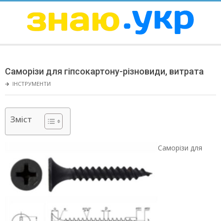
Skip
to
content
ЗНАЮ
Secondary
Navigation
Саморізи для гіпсокартону-різновиди, витрата
Menu
🡲
ІНСТРУМЕНТИ
Зміст
Саморізи для