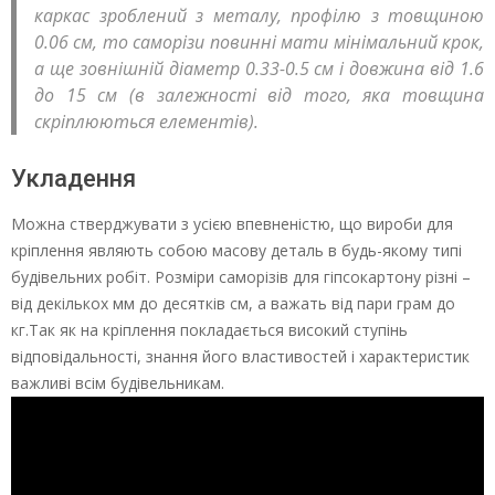
каркас зроблений з металу, профілю з товщиною
0.06 см, то саморізи повинні мати мінімальний крок,
а ще зовнішній діаметр 0.33-0.5 см і довжина від 1.6
до 15 см (в залежності від того, яка товщина
скріплюються елементів).
Укладення
Можна стверджувати з усією впевненістю, що вироби для
кріплення являють собою масову деталь в будь-якому типі
будівельних робіт. Розміри саморізів для гіпсокартону різні –
від декількох мм до десятків см, а важать від пари грам до
кг.Так як на кріплення покладається високий ступінь
відповідальності, знання його властивостей і характеристик
важливі всім будівельникам.