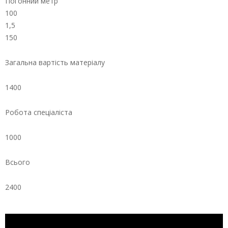
Погонний метр
100
1,5
150
Загальна вартість матеріалу
1400
Робота спеціаліста
1000
Всього
2400