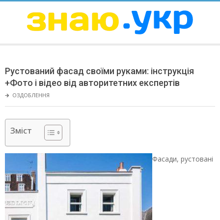
Skip
to
content
ЗНАЮ
Secondary
Navigation
Рустований фасад своїми руками: інструкція
Menu
+Фото і відео від авторитетних експертів
🡲
ОЗДОБЛЕННЯ
Зміст
Фасади, рустовані