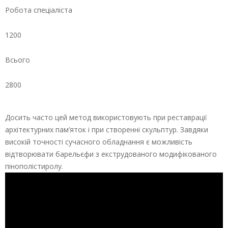
Робота спеціаліста
1200
Всього
2800
Досить часто цей метод використовують при реставрації
архітектурних пам’яток і при створенні скульптур. Завдяки
високій точності сучасного обладнання є можливість
відтворювати барельєфи з екструдованого модифікованого
пінополістиролу.