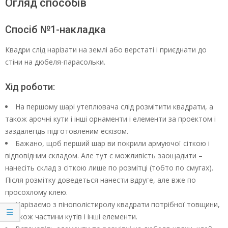
Огляд способів
Спосіб №1-накладка
Квадри слід нарізати на землі або верстаті і приєднати до
стіни на дюбеля-парасольки.
Хід роботи:
На першому шарі утеплювача слід розмітити квадрати, а
також арочні кути і інші орнаменти і елементи за проектом і
заздалегідь підготовленим ескізом.
Бажано, щоб перший шар ви покрили армуючої сіткою і
відповідним складом. Але тут є можливість заощадити –
нанесіть склад з сіткою лише по розмітці (тобто по смугах).
Після розмітку доведеться нанести вдруге, але вже по
просохлому клею.
Нарізаємо з пінополістиролу квадрати потрібної товщини,
а також частини кутів і інші елементи.