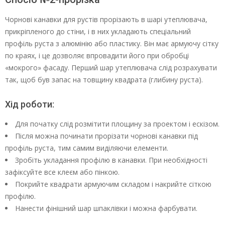
Чорнові канавки для рустів прорізають в шарі утеплювача,
прикріпленого до стіни, і в них укладають спеціальний
профіль руста з алюмінію або пластику. Він має армуючу сітку
по краях, і це дозволяє впровадити його при обробці
«мокрого» фасаду. Перший шар утеплювача слід розрахувати
так, щоб був запас на товщину квадрата (глибину руста).
Хід роботи:
Для початку слід розмітити площину за проектом і ескізом.
Після можна починати прорізати чорнові канавки під
профіль руста, тим самим виділяючи елементи.
Зробіть укладання профілю в канавки. При необхідності
зафіксуйте все клеєм або пінкою.
Покрийте квадрати армуючим складом і накрийте сіткою
профілю.
Нанести фінішний шар шпаклівки і можна фарбувати.