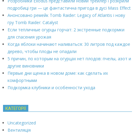
Розробники Exodus представили новий трейлер і розкрили
подробиці гри — це фантастична пригода в дусі Mass Effect
Анонсовано ремейк Tomb Raider: Legacy of Atlantis і нову
гру Tomb Raider: Catalyst
Если тепличные огурцы горчат: 2 экстренные подкормки
для спасения урожая
Когда яблоки начинают наливаться: 30 литров под каждое
дерево, чтобы плоды не опадали
5 причин, по которым на огурцах нет плодов: пчелы, азот и
другие виновники
Первые дни щенка в новом доме: как сделать их
комфортными
Подкормка клубники и особенности ухода
КАТЕГОРІЇ
Uncategorized
Вентиляція