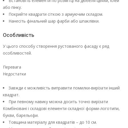
Встановіть елементи по розмітці на дюбеля-цвяхи, клей
або пінку.
Покрийте квадрати сіткою з армуючим складом.
Нанесіть фінальний шар фарби або шпаклівки.
Особливість
У цього способу створення рустованого фасаду є ряд
особливостей.
Перевага
Недостатки
Завжди є можливість виправити помилки-вирізати інший
квадрат.
При певному навику можна досить точно вирізати
Комбіновані і складові елементи складної форми-логотипи,
букви, барельєфи.
Товщина матеріалу для квадратів – до 10 см.