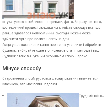
штукатуркою-особливості, переваги, фото. За рахунок того,
що технічний процес і людська кмітливість спрощує все, що
раніше здавалося непосильним, сьогодні кожен може
здійснити мрію про велике навіть на дачі.
Якщо у вас постало питання про те, як утеплити і обробити
будинок, вибирайте один з описаних в статті методів і ваш
будинок стане вишуканим особняком епохи бароко.
Мінуси способу
Старовинний спосіб рустовки фасаду цікавий і вважається
класикою, але має певні недоліки:
Трудомісткість.