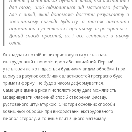
Навіть цих чотирьох пунктів більш, ніж достатньо
для того, щоб відмовитися від масивного фасаду.
Але є вихід, який допоможе досягти результату в
зовнішньому вигляді будинку, а також виконати
нормативи з утеплення і при цьому не розоритися.
Даний спосіб простий, як і все геніальне в цьому
світі.
Як квадрати потрібно використовувати утеплювач-
екструдований пінополістирол або звичайний. Перший
утеплювач легко піддається будь-яким видам обробки, і при
цьому за рахунок особливих властивостей прекрасно буде
тримати форму і не буде з часом деформуватися.
Саме ця відмінна риса пінополістиролу дала можливість
модернізувати класичний спосіб створення фасаду,
рустованого штукатуркою. Є чотири основних способи
зовнішньої обробки при використанні екструдованого
пінополістиролу, а точніше плит з цього матеріалу.