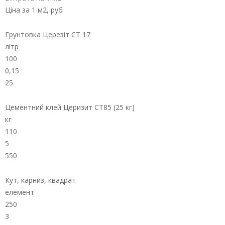
Ціна за 1 м2, руб
Грунтовка Церезіт СТ 17
літр
100
0,15
25
Цементний клей Церизит СТ85 (25 кг)
кг
110
5
550
Кут, карниз, квадрат
елемент
250
3