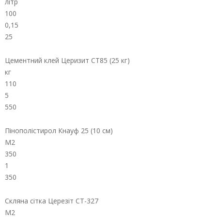
літр
100
0,15
25
Цементний клей Церизит СТ85 (25 кг)
кг
110
5
550
Пінополістирол Кнауф 25 (10 см)
М2
350
1
350
Скляна сітка Церезіт СТ-327
М2