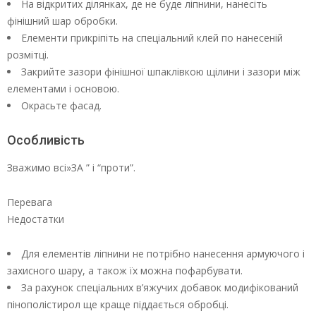
На відкритих ділянках, де не буде ліпнини, нанесіть
фінішний шар обробки.
Елементи прикріпіть на спеціальний клей по нанесеній
розмітці.
Закрийте зазори фінішної шпаклівкою щілини і зазори між
елементами і основою.
Окрасьте фасад.
Особливість
Зважимо всі»ЗА ” і “проти”.
Перевага
Недостатки
Для елементів ліпнини не потрібно нанесення армуючого і
захисного шару, а також їх можна пофарбувати.
За рахунок спеціальних в’яжучих добавок модифікований
пінополістирол ще краще піддається обробці.