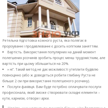
Ретельна підготовка кожного руста, яка полягає в
прорізуванні і продавлюванні є досить копітким заняттям.
Вартість. Використання популярних на даний момент
полегшених розчинів зробить процес менш трудомістким, але
вартість при цьому збільшиться на 20%.
» ні”. Такий метод не дає можливості утеплити будівлю
повноцінно (або ж доведеться робити глибину Руста не
більше 2 см при використанні полегшеного розчину).
Послуги фахівця. Вам буде потрібно оплачувати послуги
професіонала, який зможе створювати складні елементи –
кути, карнизи, отвори і арки.