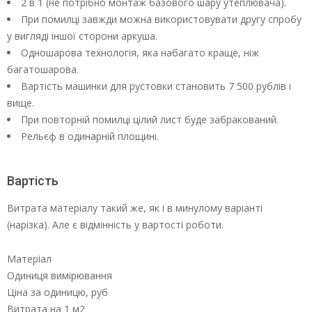
2 в 1 (не потрібно монтаж базового шару утеплювача).
При помилці завжди можна використовувати другу спробу
у вигляді іншої сторони аркуша.
Одношарова технологія, яка набагато краще, ніж
багатошарова.
Вартість машинки для рустовки становить 7 500 рублів і
вище.
При повторній помилці цілий лист буде забракований.
Рельєф в одинарній площині.
Вартість
Витрата матеріалу такий же, як і в минулому варіанті
(нарізка). Але є відмінність у вартості роботи.
Матеріал
Одиниця вимірювання
Ціна за одиницю, руб
Витрата на 1 м2