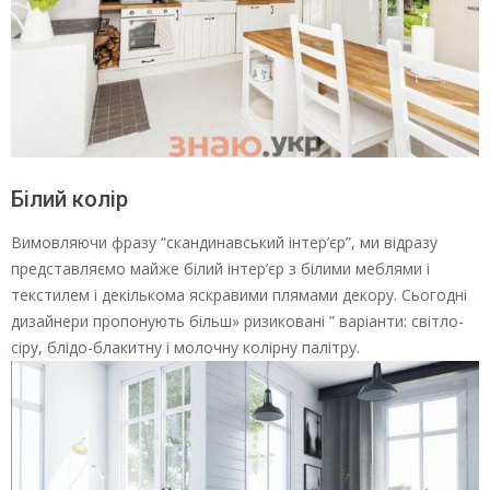
Білий колір
Вимовляючи фразу “скандинавський інтер’єр”, ми відразу
представляємо майже білий інтер’єр з білими меблями і
текстилем і декількома яскравими плямами декору. Сьогодні
дизайнери пропонують більш» ризиковані ” варіанти: світло-
сіру, блідо-блакитну і молочну колірну палітру.