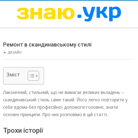
Skip
to
content
ЗНАЮ
Secondary
Navigation
Ремонт в скандинавському стилі
Menu
🡲
ДИЗАЙН
Зміст
Лаконічний, стильний, що не вимагає великих вкладень –
скандинавський стиль саме такий. Його легко повторити у
себе вдома без професійної допомоги-головне, знати
основні принципи. Про них розповімо в цій статті.
Трохи історії