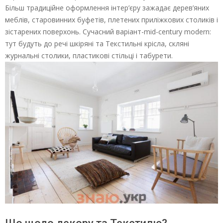
Більш традиційне оформлення інтер’єру зажадає дерев’яних
меблів, старовинних буфетів, плетених приліжкових столиків і
зістарених поверхонь. Сучасний варіант-mid-century modern:
тут будуть до речі шкіряні та Текстильні крісла, скляні
журнальні столики, пластикові стільці і табурети.