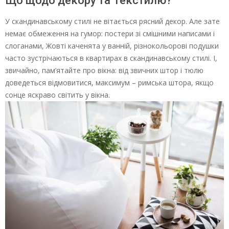
Що щодо декору та Текстилю?
У скандинавському стилі не вітається рясний декор. Але зате
немає обмеження на гумор: постери зі смішними написами і
слоганами, Жовті каченята у ванній, різнокольорові подушки
часто зустрічаються в квартирах в скандинавському стилі. І,
звичайно, пам’ятайте про вікна: від звичних штор і тюлю
доведеться відмовитися, максимум – римська штора, якщо
сонце яскраво світить у вікна.