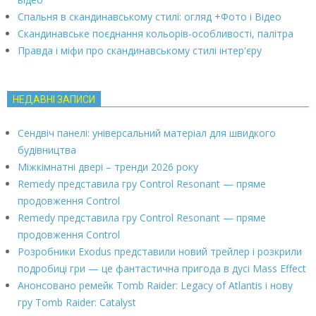
Спальня в скандинавському стилі: огляд +Фото і Відео
Скандинавське поєднання кольорів-особливості, палітра
Правда і міфи про скандинавському стилі інтер'єру
НЕДАВНІ ЗАПИСИ
Сендвіч панелі: універсальний матеріал для швидкого
будівництва
Міжкімнатні двері – тренди 2026 року
Remedy представила гру Control Resonant — пряме
продовження Control
Remedy представила гру Control Resonant — пряме
продовження Control
Розробники Exodus представили новий трейлер і розкрили
подробиці гри — це фантастична пригода в дусі Mass Effect
Анонсовано ремейк Tomb Raider: Legacy of Atlantis і нову
гру Tomb Raider: Catalyst