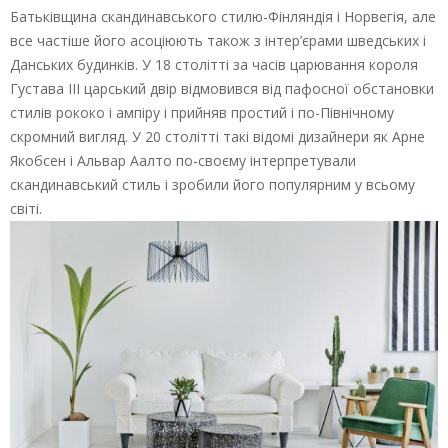
Батьківщина скандинавського стилю-Фінляндія і Норвегія, але
все частіше його асоціюють також з інтер’єрами шведських і
Данських будинків. У 18 столітті за часів царювання короля
Густава III царський двір відмовився від пафосної обстановки
стилів рококо і ампіру і прийняв простий і по-Північному
скромний вигляд. У 20 столітті такі відомі дизайнери як Арне
Якобсен і Альвар Аалто по-своєму інтерпретували
скандинавський стиль і зробили його популярним у всьому
світі.